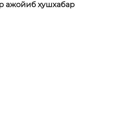
р ажойиб хушхабар