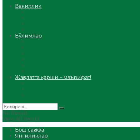
Аудио
Вакиллик
Вилоят вакиллиги
Имомлар фаолиятидан
Фиқҳ мактаби
Масжидлар
Бўлимлар
Фиқҳ
Рамазон
Савол-жавоб
Ислом ва иймон
Сийрат ва тарих
Ҳаж ва умра
Жаҳолатга қарши – маърифат!
Мақола
Видеомаъруза
Аудиомаъруза
No Result
View All Result
Бош саҳифа
Янгиликлар