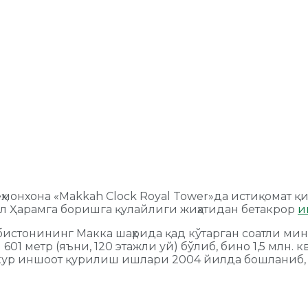
еҳмонхона «Makkah Clock Royal Tower»да истиқомат қ
ул Ҳарамга боришга қулайлиги жиҳатидан бетакрор
и
стонининг Макка шаҳрида қад кўтарган соатли мино
1 метр (яъни, 120 этажли уй) бўлиб, бино 1,5 млн. к
зкур иншоот қурилиш ишлари 2004 йилда бошланиб,