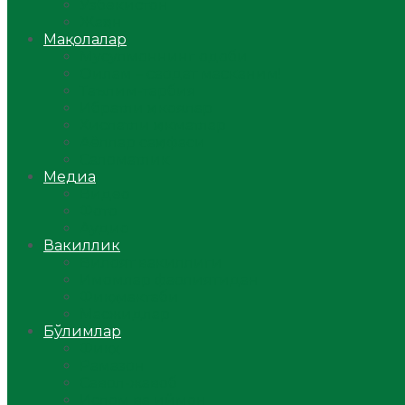
Ўзбекистон
Жаҳон
Мақолалар
Мусулмоннинг одоби
Оилам – саодат масканим!
Таълим-тарбия
Ибратли ҳикоялар
Хислатли ҳикматлар
Аёллар саҳифаси
Саломатлик
Медиа
Видео
Фото
Аудио
Вакиллик
Вилоят вакиллиги
Имомлар фаолиятидан
Фиқҳ мактаби
Масжидлар
Бўлимлар
Фиқҳ
Рамазон
Савол-жавоб
Ислом ва иймон