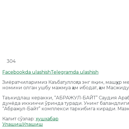
304
Facebookda ulashish
Telegramda ulashish
Зиёратчиларимиз Каъбатуллоҳга энг яқин, машҳур м
номини олган ушбу мажмуа ҳам ибодат, ҳам Масжид
Таъкидлаш керакки, “АБРАЖУЛ-БАЙТ” Саудия Араби
дунёда иккинчи ўринда туради. Унинг баландлиги 60
“Абражул-Байт” комплекси таркибига киради. Ма
Калит сўзлар:
хушхабар
Улашиш
Улашиш