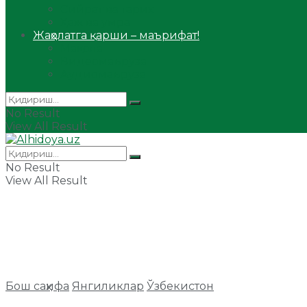
Сийрат ва тарих
Ҳаж ва умра
Жаҳолатга қарши – маърифат!
Мақола
Видеомаъруза
Аудиомаъруза
No Result
View All Result
No Result
View All Result
Бош саҳифа
Янгиликлар
Ўзбекистон