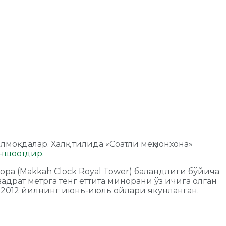
илмоқдалар. Халқ тилида «Соатли меҳмонхона»
ншоотдир.
ра (Makkah Clock Royal Tower) баландлиги бўйича
вадрат метрга тенг еттита минорани ўз ичига олган
 2012 йилнинг июнь-июль ойлари якунланган.