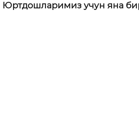
Юртдошларимиз учун яна би