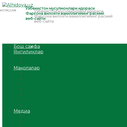
Бош саҳифа
Янгиликлар
Ўзбекистон
Жаҳон
Мақолалар
Мусулмоннинг одоби
Оилам – саодат масканим!
Таълим-тарбия
Ибратли ҳикоялар
Хислатли ҳикматлар
Аёллар саҳифаси
Саломатлик
Медиа
Видео
Фото