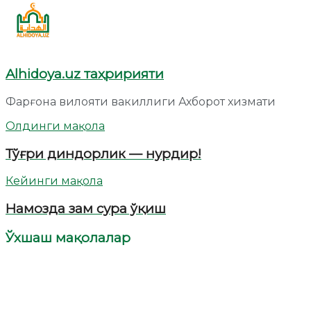
Alhidoya.uz таҳририяти
Фарғона вилояти вакиллиги Ахборот хизмати
Олдинги мақола
Тўғри диндорлик — нурдир!
Кейинги мақола
Намозда зам сура ўқиш
Ўхшаш мақолалар