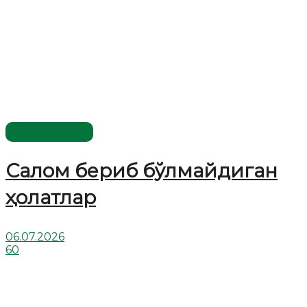
Савол-жавоб
Салом бериб бўлмайдиган
ҳолатлар
06.07.2026
60