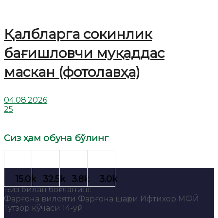
Қалбларга сокинлик
бағишловчи муқаддас
маскан (фотолавҳа)
04.08.2026
25
Сиз ҳам обуна бўлинг
Биз билан боғланиш:
Фарғона вилояти Фарғона шаҳри Ифтихор МФЙ
Тутзор кўчаси 14-уй