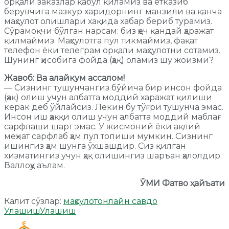
орқали заказлар қабул қиламиз ва етказиб
берувчига мазкур харидорнинг манзили ва қанча
маҳсулот олишлари хақида хабар бериб турамиз.
Сўрамоқчи бўлган нарсам: биз ҳеч қандай ҳаражат
қилмаймиз. Маҳсулотга пул тикмаймиз, фақат
телефон ёки телеграм орқали маҳсулотни сотамиз.
Шунинг ҳисобига фойда (ҳақ) оламиз шу жоизми?
Жавоб: Ва алайкум ассалом!
— Сизнинг тушунчангиз бўйича бир инсон фойда
(ҳақ) олиш учун албатта моддий харажат қилиши
керак деб ўйлайсиз. Лекин бу тўғри тушунча эмас.
Инсон иш ҳаққи олиш учун албатта моддий маблағ
сарфлаши шарт эмас. У жисмоний ёки ақлий
меҳнат сарфлаб ҳам пул топиши мумкин. Сизнинг
ишингиз ҳам шунга ўхшашдир. Сиз қилган
хизматингиз учун ҳақ олишингиз шаръан ҳалолдир.
Валлоҳу аълам.
ЎМИ Фатво ҳайъати
Калит сўзлар:
маҳсулот
онлайн савдо
Улашиш
Улашиш