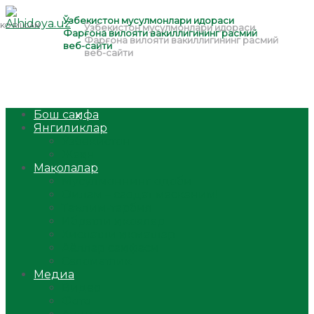
Бош саҳифа
Янгиликлар
Ўзбекистон
Жаҳон
Мақолалар
Мусулмоннинг одоби
Оилам – саодат масканим!
Таълим-тарбия
Ибратли ҳикоялар
Хислатли ҳикматлар
Аёллар саҳифаси
Саломатлик
Медиа
Видео
Фото