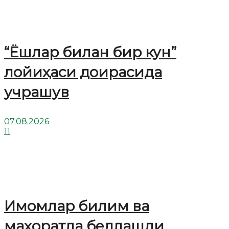
“Ёшлар билан бир кун”
лойиҳаси доирасида
учрашув
07.08.2026
11
Имомлар билим ва
маҳоратда беллашди