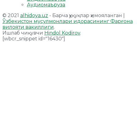
Аудиомаъруза
© 2021
alhidoya.uz
- Барча ҳуқуқлар ҳимояланган |
Ўзбекистон мусулмонлари идорасининг Фарғона
вилояти вакиллиги
.
Ишлаб чиқувчи
Hindol Kodirov
.
[wbcr_snippet id="16430"]