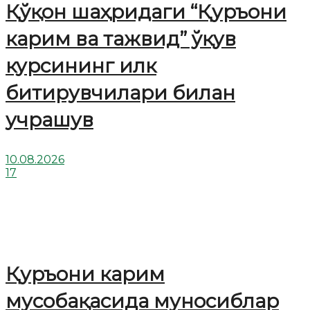
Қўқон шаҳридаги “Қуръони
карим ва тажвид” ўқув
курсининг илк
битирувчилари билан
учрашув
10.08.2026
17
Қуръони карим
мусобақасида муносиблар