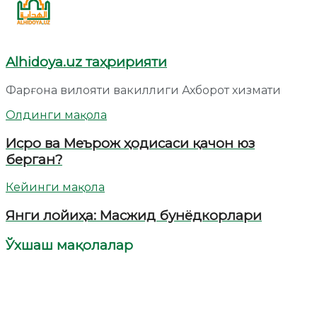
Alhidoya.uz таҳририяти
Фарғона вилояти вакиллиги Ахборот хизмати
Олдинги мақола
Исро ва Меърож ҳодисаси қачон юз
берган?
Кейинги мақола
Янги лойиҳа: Масжид бунёдкорлари
Ўхшаш мақолалар