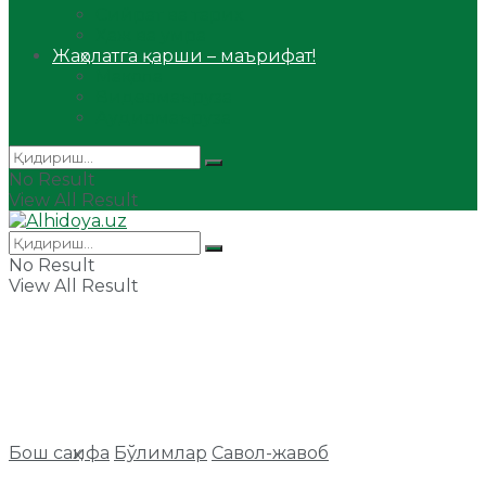
Сийрат ва тарих
Ҳаж ва умра
Жаҳолатга қарши – маърифат!
Мақола
Видеомаъруза
Аудиомаъруза
No Result
View All Result
No Result
View All Result
Бош саҳифа
Бўлимлар
Савол-жавоб