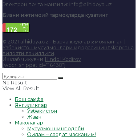
Электрон почта манзили: info@alhidoya.uz
Бизни ижтимоий тармоқларда кузатинг
© 2021
alhidoya.uz
- Барча ҳуқуқлар ҳимояланган |
Ўзбекистон мусулмонлари идорасининг Фарғона
вилояти вакиллиги
.
Ишлаб чиқувчи
Hindol Kodirov
.
[wbcr_snippet id="16430"]
No Result
View All Result
Бош саҳифа
Янгиликлар
Ўзбекистон
Жаҳон
Мақолалар
Мусулмоннинг одоби
Оилам – саодат масканим!