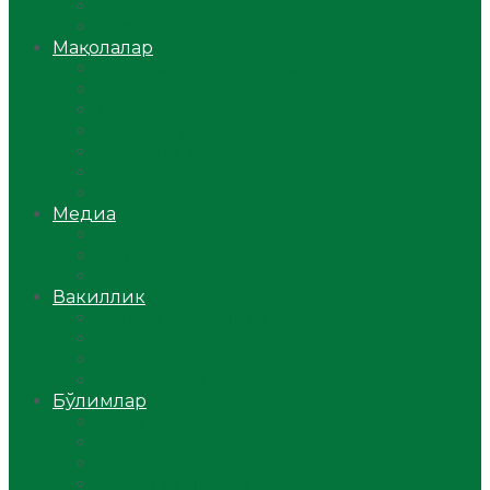
Ўзбекистон
Жаҳон
Мақолалар
Мусулмоннинг одоби
Оилам – саодат масканим!
Таълим-тарбия
Ибратли ҳикоялар
Хислатли ҳикматлар
Аёллар саҳифаси
Саломатлик
Медиа
Видео
Фото
Аудио
Вакиллик
Вилоят вакиллиги
Имомлар фаолиятидан
Фиқҳ мактаби
Масжидлар
Бўлимлар
Фиқҳ
Рамазон
Савол-жавоб
Ислом ва иймон