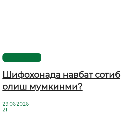
Савол-жавоб
Шифохонада навбат сотиб
олиш мумкинми?
29.06.2026
21