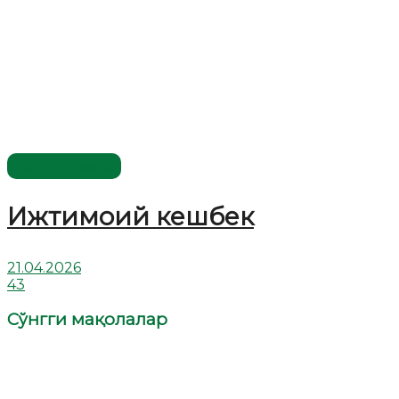
Савол-жавоб
Ижтимоий кешбек
21.04.2026
43
Сўнгги мақолалар