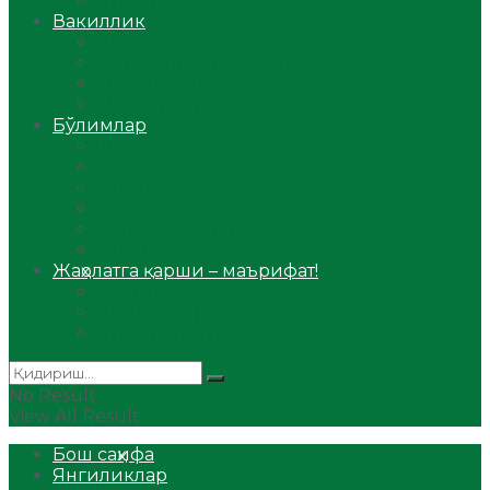
Аудио
Вакиллик
Вилоят вакиллиги
Имомлар фаолиятидан
Фиқҳ мактаби
Масжидлар
Бўлимлар
Фиқҳ
Рамазон
Савол-жавоб
Ислом ва иймон
Сийрат ва тарих
Ҳаж ва умра
Жаҳолатга қарши – маърифат!
Мақола
Видеомаъруза
Аудиомаъруза
No Result
View All Result
Бош саҳифа
Янгиликлар