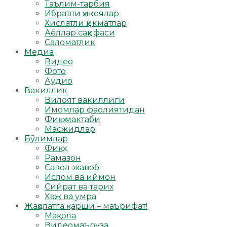
Таълим-тарбия
Ибратли ҳикоялар
Хислатли ҳикматлар
Аёллар саҳифаси
Саломатлик
Медиа
Видео
Фото
Аудио
Вакиллик
Вилоят вакиллиги
Имомлар фаолиятидан
Фиқҳ мактаби
Масжидлар
Бўлимлар
Фиқҳ
Рамазон
Савол-жавоб
Ислом ва иймон
Сийрат ва тарих
Ҳаж ва умра
Жаҳолатга қарши – маърифат!
Мақола
Видеомаъруза