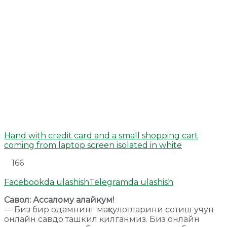
Hand with credit card and a small shopping cart
coming from laptop screen isolated in white
166
Facebookda ulashish
Telegramda ulashish
Савол: Ассалому алайкум!
— Биз бир одамнинг маҳсулотларини сотиш учун
онлайн савдо ташкил қилганмиз. Биз онлайн