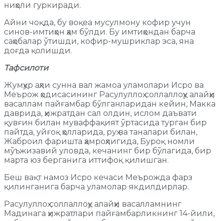
ниҳоли гуркиради.
Айни чоқда, бу воқеа мусулмону кофир учун
синов-имтиҳон ҳам бўлди. Бу имтиҳондан барча
саҳобалар ўтишди, кофир-мушриклар эса, яна
доғда қолишди.
Тафсилоти
Жумҳур аҳли сунна вал жамоа уламолари Исро ва
Меърож ҳодисасининг Расулуллоҳ соллаллоҳу алайҳи
васаллам пайғамбар бўлганларидан кейин, Макка
даврида, ҳижратдан сал олдин, ислом даъвати
қувғин билан муваффақият ўртасида турган бир
пайтда, уйғоқ ҳолларида, руҳ ва таналари билан,
Жаброил фаришта ҳамроҳлигида, Буроқ номли
мўъжизавий уловда, кечанинг бир бўлагида, бир
марта юз берганига иттифоқ қилишган.
Беш вақт намоз Исро кечаси Меърожда фарз
қилинганига барча уламолар якдилдирлар.
Расулуллоҳ соллаллоҳу алайҳи васалламнинг
Мадинага ҳижратлари пайғамбарликнинг 14-йили,