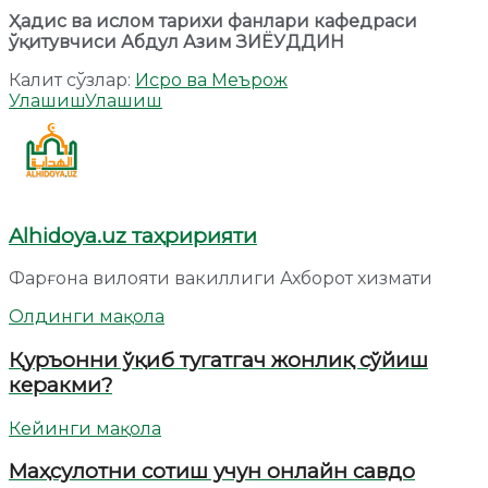
Ҳадис ва ислом тарихи фанлари кафедраси
ўқитувчиси Абдул Азим ЗИЁУДДИН
Калит сўзлар:
Исро ва Меърож
Улашиш
Улашиш
Alhidoya.uz таҳририяти
Фарғона вилояти вакиллиги Ахборот хизмати
Олдинги мақола
Қуръонни ўқиб тугатгач жонлиқ сўйиш
керакми?
Кейинги мақола
Маҳсулотни сотиш учун онлайн савдо