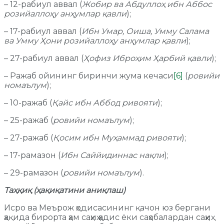
– 12-рабиул аввал (
Жобир ва Абдуллоҳ ибн Аббос
розийаллоҳу анҳумлар қавли
);
– 17-рабиул аввал (
Ибн Умар, Оиша, Умму Салама
ва Умму Ҳони розийаллоҳу анҳумлар қавли
);
– 27-рабиул аввал (
Ҳофиз Иброҳим Ҳарбий қавли
);
– Ражаб ойининг биринчи жума кечаси
[6]
(
ровийи
номаълум
);
– 10-ражаб (
Қайс ибн Аббод ривояти
);
– 25-ражаб (
ровийи номаълум
);
– 27-ражаб (
Қосим ибн Муҳаммад ривояти
);
– 17-рамазон (
Ибн Саййидиннас нақли
);
– 29-рамазон (
ровийи номаълум
).
Таҳқиқ (ҳақиқатини аниқлаш)
Исро ва Меърож ҳодисасининг қачон юз бергани
ҳақида бирорта ҳам саҳиҳ ҳадис ёки саҳобалардан саҳиҳ