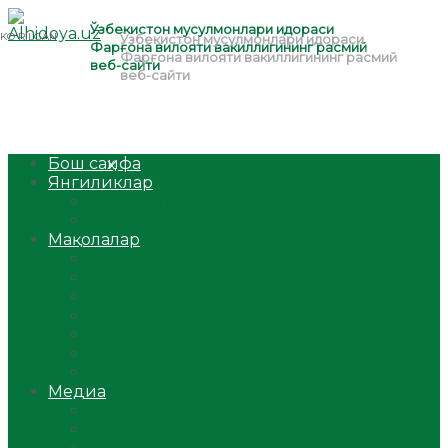
Бош саҳифа
Янгиликлар
Ўзбекистон
Жаҳон
Мақолалар
Мусулмоннинг одоби
Оилам – саодат масканим!
Таълим-тарбия
Ибратли ҳикоялар
Хислатли ҳикматлар
Аёллар саҳифаси
Саломатлик
Медиа
Видео
Фото