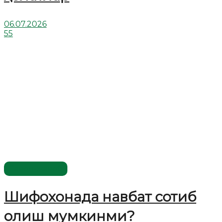
06.07.2026
55
Савол-жавоб
Шифохонада навбат сотиб
олиш мумкинми?