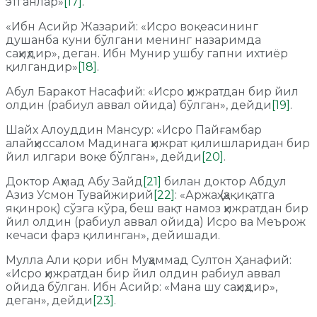
этганлар»
[17]
.
«Ибн Асийр Жазарий: «Исро воқеасининг
душанба куни бўлгани менинг назаримда
саҳиҳдир», деган. Ибн Мунир ушбу гапни ихтиёр
қилгандир»
[18]
.
Абул Баракот Насафий: «Исро ҳижратдан бир йил
олдин (рабиул аввал ойида) бўлган», дейди
[19]
.
Шайх Алоуддин Мансур: «Исро Пайғамбар
алайҳиссалом Мадинага ҳижрат қилишларидан бир
йил илгари воқе бўлган», дейди
[20]
.
Доктор Аҳмад Абу Зайд
[21]
билан доктор Абдул
Азиз Усмон Тувайжирий
[22]
: «Аржаҳ (ҳақиқатга
яқинроқ) сўзга кўра, беш вақт намоз ҳижратдан бир
йил олдин (рабиул аввал ойида) Исро ва Меърож
кечаси фарз қилинган», дейишади.
Мулла Али қори ибн Муҳаммад Султон Ҳанафий:
«Исро ҳижратдан бир йил олдин рабиул аввал
ойида бўлган. Ибн Асийр: «Мана шу саҳиҳдир»,
деган», дейди
[23]
.