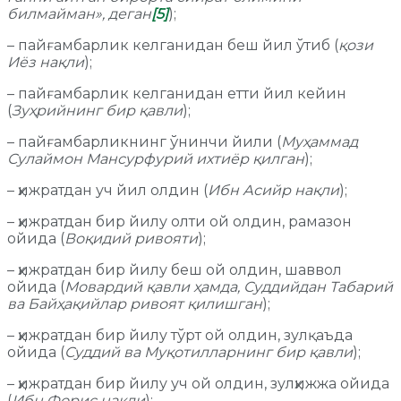
билмайман», деган
[5]
);
– пайғамбарлик келганидан беш йил ўтиб (
қози
Иёз нақли
);
– пайғамбарлик келганидан етти йил кейин
(
Зуҳрийнинг бир қавли
);
– пайғамбарликнинг ўнинчи йили (
Муҳаммад
Сулаймон Мансурфурий ихтиёр қилган
);
– ҳижратдан уч йил олдин (
Ибн Асийр нақли
);
– ҳижратдан бир йилу олти ой олдин, рамазон
ойида (
Воқидий ривояти
);
– ҳижратдан бир йилу беш ой олдин, шаввол
ойида (
Мовардий қавли ҳамда, Суддийдан Табарий
ва Байҳақийлар ривоят қилишган
);
– ҳижратдан бир йилу тўрт ой олдин, зулқаъда
ойида (
Суддий ва Муқотилларнинг бир қавли
);
– ҳижратдан бир йилу уч ой олдин, зулҳижжа ойида
(
Ибн Форис нақли
);