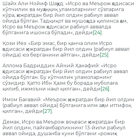
Шайх Али Нойиф Шаҳҳуд: «Исро ва Меърож ҳодисаси
кўпчилик ва муҳаққиқ уламоларнинг сўзларига
кўра, ҳижратдан бир йил олдин рабиул аввал
ойида бўлган. Тадқиқот ва мушоҳада қилинса ҳам,
Исро ва Меърож ҳодисаси рабиул аввалда
бўлганига ишонса бўлади», дейди
[24]
.
Қози Иёз: «Бир эмас, бир қанча олим Исро
ҳодисаси ҳижратдан бир йил олдин (рабиул аввал
ойида) юз берганини айтган», дейди
[25]
.
Аллома Бадриддин Айний Ҳанафий: «Исро
ҳодисаси ҳижратдан бир йил олдин рабиул аввал
ойида бўлган. Бу кўпчилик уламоларнинг
сўзидир. Ҳатто Ибн Ҳазм бу борада муболаға
қилиб, ижмоъни нақл қилган», дейди
[26]
.
Имом Бағавий: «Меърож ҳижратдан бир йил олдин
(рабиул аввал ойида) бўлганига илм аҳли иттифоқ
қилган», дейди
[27]
.
Демак, Исро ва Меърож воқеаси ҳижратдан бир
йил олдин, пайғамбарликнинг 13-йили рабиул
аввал ойида, душанба куни бўлгани «рожиҳ»