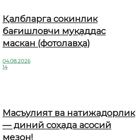
Қалбларга сокинлик
бағишловчи муқаддас
маскан (фотолавҳа)
04.08.2026
14
Масъулият ва натижадорлик
— диний соҳада асосий
мезон!