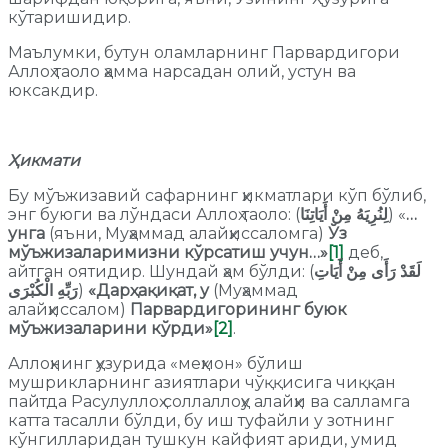
кўтаришидир.
Маълумки, бутун оламларнинг Парвардигори
Аллоҳ таоло ҳамма нарсадан олий, устун ва
юксакдир.
Ҳикмати
Бу мўъжизавий сафарнинг ҳикматлари кўп бўлиб,
энг буюги ва лўндаси Аллоҳ таоло: (
لِنُرِيَهُ مِنْ أَيَاتِنَا
) «
…
унга
(яъни, Муҳаммад алайҳиссаломга)
Ўз
мўъжизаларимизни кўрсатиш учун…»
[1]
деб,
айтган оятидир. Шундай ҳам бўлди: (
لَقَدْ رَأَى مِنْ أَيَاتِ
رَبِّهِ الْكُبْرَى
)
«Дарҳақиқат, у
(Муҳаммад
алайҳиссалом)
Парвардигорининг буюк
мўъжизаларини кўрди»
[2]
.
Аллоҳнинг ҳузурида «меҳмон» бўлиш
мушрикларнинг азиятлари чўққисига чиққан
пайтда Расулуллоҳ соллаллоҳу алайҳи ва салламга
катта тасалли бўлди, бу иш туфайли у зотнинг
кўнгилларидан тушкун кайфият ариди, умид