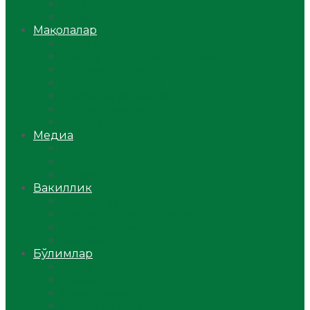
Ўзбекистон
Жаҳон
Мақолалар
Мусулмоннинг одоби
Оилам – саодат масканим!
Таълим-тарбия
Ибратли ҳикоялар
Хислатли ҳикматлар
Аёллар саҳифаси
Саломатлик
Медиа
Видео
Фото
Аудио
Вакиллик
Вилоят вакиллиги
Имомлар фаолиятидан
Фиқҳ мактаби
Масжидлар
Бўлимлар
Фиқҳ
Рамазон
Савол-жавоб
Ислом ва иймон