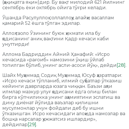
(ҳақиқатга яқин)дир. Бу вақт милодий 621 йилнинг
сентябрь ёки октябрь ойига тўғри келади.
Ўшанда Расулуллоҳ соллаллоҳу алайҳи васаллам
қамарий 52 ёшга тўлган эдилар.
Аллоҳ таоло Ўзининг буюк ҳикмати ила бу
ҳодисанинг аниқ вақтини Қадр кечаси каби
унуттирди!
Аллома Бадриддин Айний Ҳанафий: «Исро
кечасида «рағоиб» намозини ўқиш ўйлаб
топилган бўлиб, унинг асли-асоси йўқ», дейди
[28]
.
Шайх Муҳаммад Содиқ Муҳаммад Юсуф ҳазратлари:
«Исро кечаси тўпланиб, илмий суҳбатлар ўтказиш
кейинги даврларда юзага чиққан. Баъзи аҳли
илмлар мазкур улуғ ҳодисани ёдга олиш билан
бирга кўпчиликка унинг аҳамиятини эслатиш ва
дину диёнат йўлида ваъзлар қилишни
мусулмонлар учун фойдали деб бу ишни
ўтказишган. Исро кечасидаги алоҳида намозлар ва
бошқа нарсалар ҳужжатсиз ишлардир»,
дейдилар
[29]
.