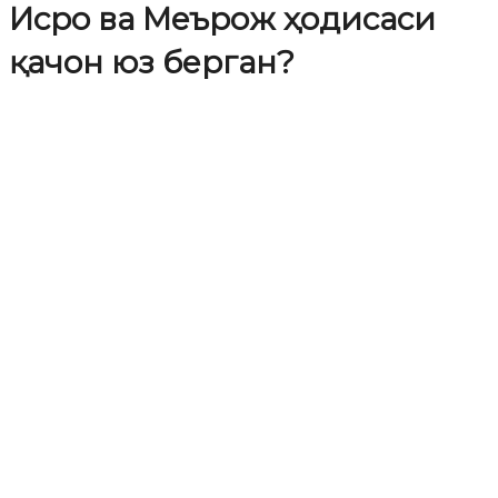
Исро ва Меърож ҳодисаси
қачон юз берган?