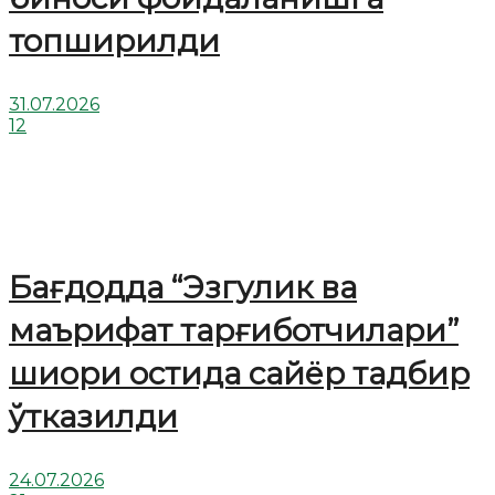
топширилди
31.07.2026
12
Бағдодда “Эзгулик ва
маърифат тарғиботчилари”
шиори остида сайёр тадбир
ўтказилди
24.07.2026