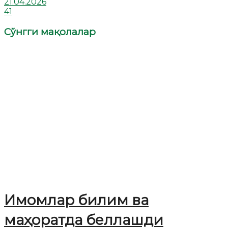
21.04.2026
41
Сўнгги мақолалар
Имомлар билим ва
маҳоратда беллашди