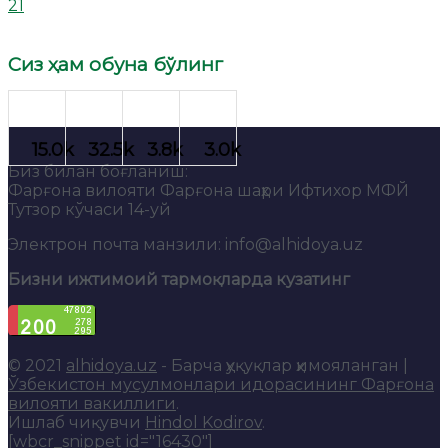
21
Сиз ҳам обуна бўлинг
Биз билан боғланиш:
Фарғона вилояти Фарғона шаҳри Ифтихор МФЙ
Тутзор кўчаси 14-уй
Электрон почта манзили: info@alhidoya.uz
Бизни ижтимоий тармоқларда кузатинг
© 2021
alhidoya.uz
- Барча ҳуқуқлар ҳимояланган |
Ўзбекистон мусулмонлари идорасининг Фарғона
вилояти вакиллиги
.
Ишлаб чиқувчи
Hindol Kodirov
.
[wbcr_snippet id="16430"]