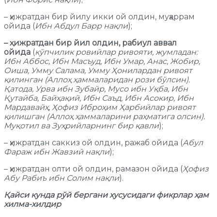
– ҳижратдан бир йилу икки ой олдин, муҳаррам
ойида (
Ибн Абдул Барр нақли
);
–
ҳижратдан бир йил олдин, рабиул аввал
ойида
(
кўпчилик ровийлар ривояти, жумладан:
Ибн Аббос, Ибн Масъуд, Ибн Умар, Анас, Жобир,
Оиша, Умму Салама, Умму Ҳонилардан ривоят
қилинган (Аллоҳ ҳаммаларидан рози бўлсин).
Қатода, Урва ибн Зубайр, Мусо ибн Уқба, Ибн
Қутайба, Байҳақий, Ибн Саъд, Ибн Асокир, Ибн
Мардавайҳ, Ҳофиз Иброҳим Ҳарбийлар ривоят
қилишган (Аллоҳ ҳаммаларини раҳматига олсин).
Муқотил ва Зуҳрийларнинг бир қавли
);
– ҳижратдан саккиз ой олдин, ражаб ойида (
Абул
Фараж ибн Жавзий нақли
);
– ҳижратдан олти ой олдин, рамазон ойида (
Ҳофиз
Абу Рабиъ ибн Солим нақли
).
Қайси кунда рўй бергани хусусидаги фикрлар ҳам
хилма-хилдир