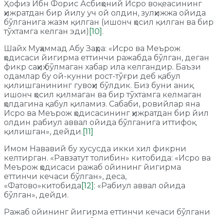
Ҳофиз Ибн Форис Асбиҳоний Исро воқеасининг
ҳижратдан бир йилу уч ой олдин, зулҳижжа ойида
бўлганига жазм қилган (ишонч ҳосил қилган ва бир
тўхтамга келган эди)
[10]
.
Шайх Муҳаммад Абу Заҳра: «Исро ва Меърож
ҳодисаси йигирма еттинчи ражабда бўлган, деган
фикр саҳиҳ бўлмаган хабар ила келгандир. Баъзи
одамлар бу ой-кунни рост-тўғри деб қабул
қилишганининг гувоҳи бўлдик. Биз буни аниқ
ишонч ҳосил қилмаган ва бир тўхтамга келмаган
ҳолдагина қабул қиламиз. Сабаби, ровийлар яна
Исро ва Меърож ҳодисасининг ҳижратдан бир йил
олдин рабиул аввал ойида бўлганига иттифоқ
қилишган», дейди.
[11]
Имом Нававий бу хусусда икки хил фикрни
келтирган. «Равзатут толибин» китобида: «Исро ва
Меърож ҳодисаси ражаб ойининг йигирма
еттинчи кечаси бўлган», деса,
«Фатово»китобида
[12]
: «Рабиул аввал ойида
бўлган», дейди.
Ражаб ойининг йигирма еттинчи кечаси бўлгани