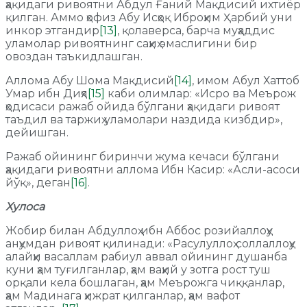
ҳақидаги ривоятни Абдул Ғаний Мақдисий ихтиёр
қилган. Аммо ҳофиз Абу Исҳоқ Иброҳим Ҳарбий уни
инкор этгандир
[13]
, қолаверса, барча муҳаддис
уламолар ривоятнинг саҳиҳ эмаслигини бир
овоздан таъкидлашган.
Аллома Абу Шома Мақдисий
[14]
, имом Абул Хаттоб
Умар ибн Диҳя
[15]
каби олимлар: «Исро ва Меърож
ҳодисаси ражаб ойида бўлгани ҳақидаги ривоят
таъдил ва таржиҳ уламолари наздида кизбдир»,
дейишган.
Ражаб ойининг биринчи жума кечаси бўлгани
ҳақидаги ривоятни аллома Ибн Касир: «Асли-асоси
йўқ», деган
[16]
.
Хулоса
Жобир билан Абдуллоҳ ибн Аббос розийаллоҳу
анҳумдан ривоят қилинади: «Расулуллоҳ соллаллоҳу
алайҳи васаллам рабиул аввал ойининг душанба
куни ҳам туғилганлар, ҳам ваҳий у зотга рост туш
орқали кела бошлаган, ҳам Меърожга чиққанлар,
ҳам Мадинага ҳижрат қилганлар, ҳам вафот