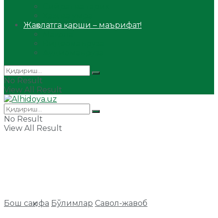
Сийрат ва тарих
Ҳаж ва умра
Жаҳолатга қарши – маърифат!
Мақола
Видеомаъруза
Аудиомаъруза
No Result
View All Result
No Result
View All Result
Бош саҳифа
Бўлимлар
Савол-жавоб