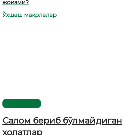
жоизми?
Ўхшаш мақолалар
Савол-жавоб
Салом бериб бўлмайдиган
ҳолатлар