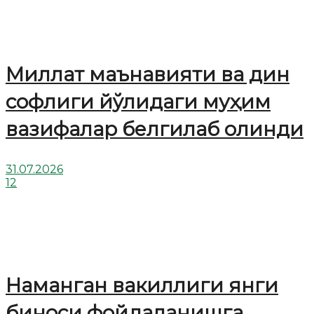
Миллат маънавияти ва дин
софлиги йўлидаги муҳим
вазифалар белгилаб олинди
31.07.2026
12
Наманган вакиллиги янги
биноси фойдаланишга