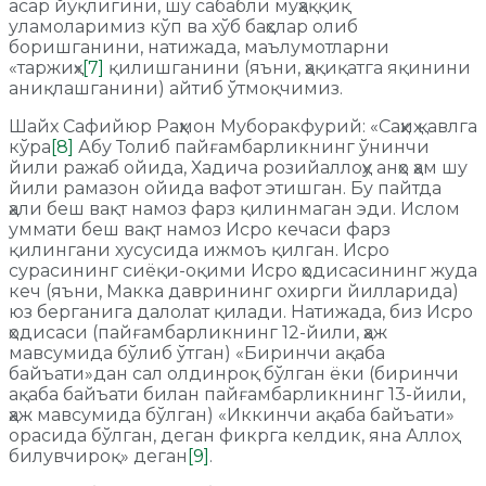
асар йўқлигини, шу сабабли муҳаққиқ
уламоларимиз кўп ва хўб баҳслар олиб
боришганини, натижада, маълумотларни
«таржиҳ»
[7]
қилишганини (яъни, ҳақиқатга яқинини
аниқлашганини) айтиб ўтмоқчимиз.
Шайх Сафийюр Раҳмон Муборакфурий: «Саҳиҳ қавлга
кўра
[8]
Абу Толиб пайғамбарликнинг ўнинчи
йили ражаб ойида, Хадича розийаллоҳу анҳо ҳам шу
йили рамазон ойида вафот этишган. Бу пайтда
ҳали беш вақт намоз фарз қилинмаган эди. Ислом
уммати беш вақт намоз Исро кечаси фарз
қилингани хусусида ижмоъ қилган. Исро
сурасининг сиёқи-оқими Исро ҳодисасининг жуда
кеч (яъни, Макка даврининг охирги йилларида)
юз берганига далолат қилади. Натижада, биз Исро
ҳодисаси (пайғамбарликнинг 12-йили, ҳаж
мавсумида бўлиб ўтган) «Биринчи ақаба
байъати»дан сал олдинроқ бўлган ёки (биринчи
ақаба байъати билан пайғамбарликнинг 13-йили,
ҳаж мавсумида бўлган) «Иккинчи ақаба байъати»
орасида бўлган, деган фикрга келдик, яна Аллоҳ
билувчироқ» деган
[9]
.