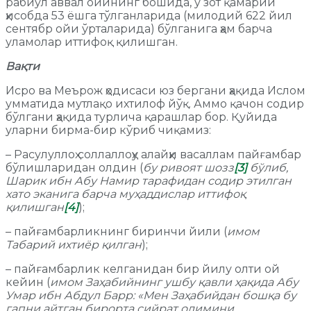
рабиул аввал ойининг бошида, у зот қамарий
ҳисобда 53 ёшга тўлганларида (милодий 622 йил
сентябр ойи ўрталарида) бўлганига ҳам барча
уламолар иттифоқ қилишган.
Вақти
Исро ва Меърож ҳодисаси юз бергани ҳақида Ислом
умматида мутлақо ихтилоф йўқ. Аммо қачон содир
бўлгани ҳақида турлича қарашлар бор. Қуйида
уларни бирма-бир кўриб чиқамиз:
– Расулуллоҳ соллаллоҳу алайҳи васаллам пайғамбар
бўлишларидан олдин (
бу ривоят шозз
[3]
бўлиб,
Шарик ибн Абу Намир тарафидан содир этилган
хато эканига барча муҳаддислар иттифоқ
қилишган
[4]
);
– пайғамбарликнинг биринчи йили (
имом
Табарий ихтиёр қилган
);
– пайғамбарлик келганидан бир йилу олти ой
кейин (
имом Заҳабийнинг ушбу қавли ҳақида Абу
Умар ибн Абдул Барр: «Мен Заҳабийдан бошқа бу
гапни айтган бирорта сийрат олимини