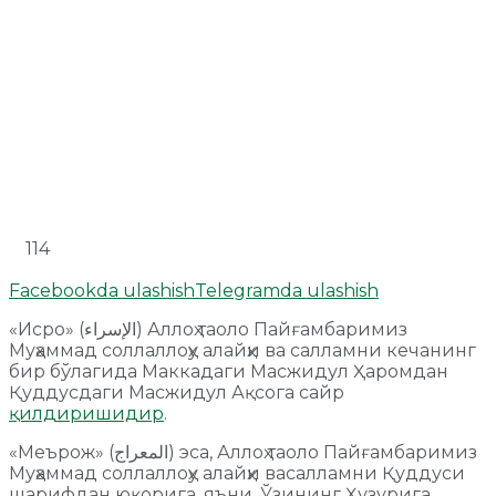
114
Facebookda ulashish
Telegramda ulashish
«Исро» (الإسراء) Аллоҳ таоло Пайғамбаримиз
Муҳаммад соллаллоҳу алайҳи ва салламни кечанинг
бир бўлагида Маккадаги Масжидул Ҳаромдан
Қуддусдаги Масжидул Ақсога сайр
қилдиришидир
.
«Меърож» (المعراج) эса, Аллоҳ таоло Пайғамбаримиз
Муҳаммад соллаллоҳу алайҳи васалламни Қуддуси
шарифдан юқорига, яъни, Ўзининг Ҳузурига