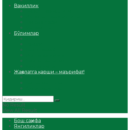
Аудио
Вакиллик
Вилоят вакиллиги
Имомлар фаолиятидан
Фиқҳ мактаби
Масжидлар
Бўлимлар
Фиқҳ
Рамазон
Савол-жавоб
Ислом ва иймон
Сийрат ва тарих
Ҳаж ва умра
Жаҳолатга қарши – маърифат!
Мақола
Видеомаъруза
Аудиомаъруза
No Result
View All Result
Бош саҳифа
Янгиликлар