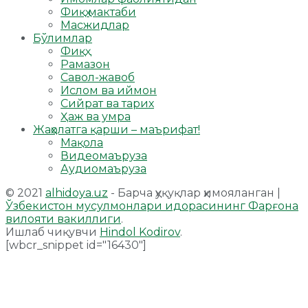
Фиқҳ мактаби
Масжидлар
Бўлимлар
Фиқҳ
Рамазон
Савол-жавоб
Ислом ва иймон
Сийрат ва тарих
Ҳаж ва умра
Жаҳолатга қарши – маърифат!
Мақола
Видеомаъруза
Аудиомаъруза
© 2021
alhidoya.uz
- Барча ҳуқуқлар ҳимояланган |
Ўзбекистон мусулмонлари идорасининг Фарғона
вилояти вакиллиги
.
Ишлаб чиқувчи
Hindol Kodirov
.
[wbcr_snippet id="16430"]