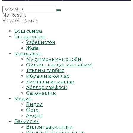
No Result
View All Result
Бош саҳифа
Янгиликлар
Ўзбекистон
Жаҳон
Мақолалар
Мусулмоннинг одоби
Оилам – саодат масканим!
Таълим-тарбия
Ибратли ҳикоялар
Хислатли ҳикматлар
Аёллар саҳифаси
Саломатлик
Медиа
Видео
Фото
Аудио
Вакиллик
Вилоят вакиллиги
Имомлар фаолиятидан