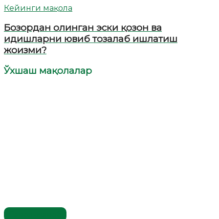
Кейинги мақола
Бозордан олинган эски қозон ва
идишларни ювиб тозалаб ишлатиш
жоизми?
Ўхшаш мақолалар
Савол-жавоб