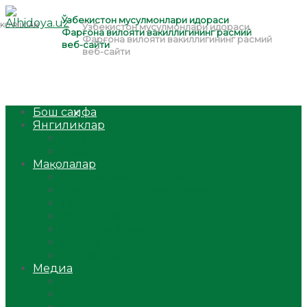
Бош саҳифа
Янгиликлар
Ўзбекистон
Жаҳон
Мақолалар
Мусулмоннинг одоби
Оилам – саодат масканим!
Таълим-тарбия
Ибратли ҳикоялар
Хислатли ҳикматлар
Аёллар саҳифаси
Саломатлик
Медиа
Видео
Фото