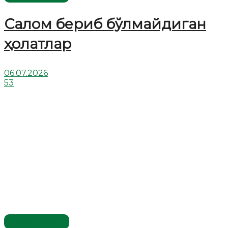
Салом бериб бўлмайдиган
ҳолатлар
06.07.2026
53
Савол-жавоб