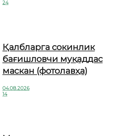
24
Қалбларга сокинлик
бағишловчи муқаддас
маскан (фотолавҳа)
04.08.2026
14