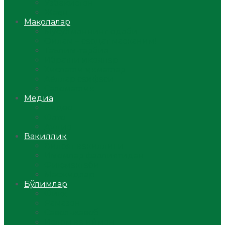
Ўзбекистон
Жаҳон
Мақолалар
Мусулмоннинг одоби
Оилам – саодат масканим!
Таълим-тарбия
Ибратли ҳикоялар
Хислатли ҳикматлар
Аёллар саҳифаси
Саломатлик
Медиа
Видео
Фото
Аудио
Вакиллик
Вилоят вакиллиги
Имомлар фаолиятидан
Фиқҳ мактаби
Масжидлар
Бўлимлар
Фиқҳ
Рамазон
Савол-жавоб
Ислом ва иймон