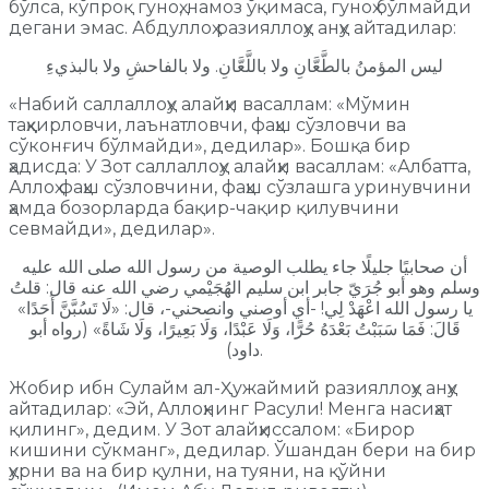
бўлса, кўпроқ гуноҳ, намоз ўқимаса, гуноҳ бўлмайди
дегани эмас. Абдуллоҳ разияллоҳу анҳу айтадилар:
ليس المؤمنُ بالطَّعَّانِ ولا باللَّعَّانِ. ولا بالفاحشِ ولا بالبذيءِ
«Набий саллаллоҳу алайҳи васаллам: «Мўмин
таҳқирловчи, лаънатловчи, фаҳш сўзловчи ва
сўконғич бўлмайди», дедилар». Бошқа бир
ҳадисда: У Зот саллаллоҳу алайҳи васаллам: «Албатта,
Аллоҳ фаҳш сўзловчини, фаҳш сўзлашга уринувчини
ҳамда бозорларда бақир-чақир қилувчини
севмайди», дедилар».
أن صحابيًا جليلًا جاء يطلب الوصية من رسول الله صلى الله عليه
وسلم وهو أبو جُرَيّ جابر ابن سليم الهُجَيْمي رضي الله عنه قال: قلتُ
يا رسول الله اعْهَدْ لِي! -أي أوصني وانصحني-، قال: «لَا تَسُبَّنَّ أَحَدًا»
قَالَ: فَمَا سَبَبْتُ بَعْدَهُ حُرًّا، وَلَا عَبْدًا، وَلَا بَعِيرًا، وَلَا شَاةً» (رواه أبو
داود).
Жобир ибн Сулайм ал-Ҳужаймий разияллоҳу анҳу
айтадилар: «Эй, Аллоҳнинг Расули! Менга насиҳат
қилинг», дедим. У Зот алайҳиссалом: «Бирор
кишини сўкманг», дедилар. Ўшандан бери на бир
ҳурни ва на бир қулни, на туяни, на қўйни