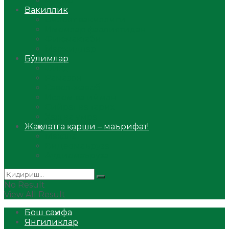
Аудио
Вакиллик
Вилоят вакиллиги
Имомлар фаолиятидан
Фиқҳ мактаби
Масжидлар
Бўлимлар
Фиқҳ
Рамазон
Савол-жавоб
Ислом ва иймон
Сийрат ва тарих
Ҳаж ва умра
Жаҳолатга қарши – маърифат!
Мақола
Видеомаъруза
Аудиомаъруза
No Result
View All Result
Бош саҳифа
Янгиликлар