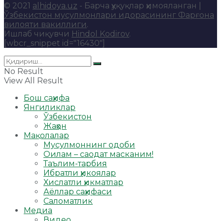
© 2021
alhidoya.uz
- Барча ҳуқуқлар ҳимояланган |
Ўзбекистон мусулмонлари идорасининг Фарғона
вилояти вакиллиги
.
Ишлаб чиқувчи
Hindol Kodirov
.
[wbcr_snippet id="16430"]
No Result
View All Result
Бош саҳифа
Янгиликлар
Ўзбекистон
Жаҳон
Мақолалар
Мусулмоннинг одоби
Оилам – саодат масканим!
Таълим-тарбия
Ибратли ҳикоялар
Хислатли ҳикматлар
Аёллар саҳифаси
Саломатлик
Медиа
Видео