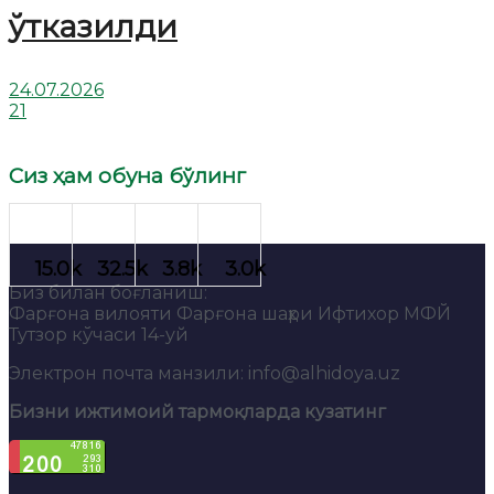
ўтказилди
24.07.2026
21
Сиз ҳам обуна бўлинг
Биз билан боғланиш:
Фарғона вилояти Фарғона шаҳри Ифтихор МФЙ
Тутзор кўчаси 14-уй
Электрон почта манзили: info@alhidoya.uz
Бизни ижтимоий тармоқларда кузатинг