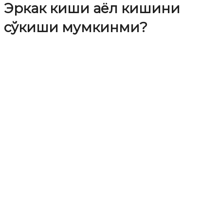
Эркак киши аёл кишини
сўкиши мумкинми?