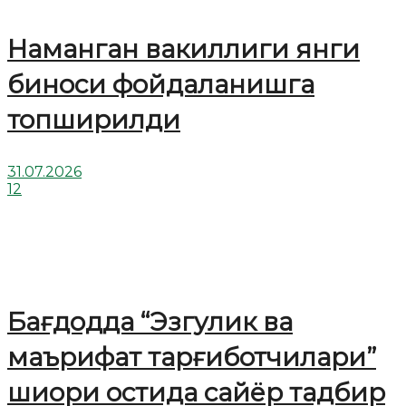
Наманган вакиллиги янги
биноси фойдаланишга
топширилди
31.07.2026
12
Бағдодда “Эзгулик ва
маърифат тарғиботчилари”
шиори остида сайёр тадбир