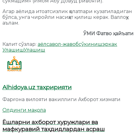
сўкмадим» (Имом Абу Довуд ривояти).
Агар аёлида итоатсизлик ҳолатлари кузатиладиган
бўлса, унга чиройли насиҳат қилиш керак. Валлоҳу
аълам.
ЎМИ Фатво ҳайъати
Калит сўзлар:
аёл
савол-жавоб
сўкиниш
эркак
Улашиш
Улашиш
Alhidoya.uz таҳририяти
Фарғона вилояти вакиллиги Ахборот хизмати
Олдинги мақола
Ёшларни ахборот хуружлари ва
мафкуравий таҳдидлардан асраш