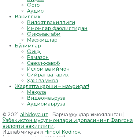
Фото
Аудио
Вакиллик
Вилоят вакиллиги
Имомлар фаолиятидан
Фиқҳ мактаби
Масжидлар
Бўлимлар
Фиқҳ
Рамазон
Савол-жавоб
Ислом ва иймон
Сийрат ва тарих
Ҳаж ва умра
Жаҳолатга қарши – маърифат!
Мақола
Видеомаъруза
Аудиомаъруза
© 2021
alhidoya.uz
- Барча ҳуқуқлар ҳимояланган |
Ўзбекистон мусулмонлари идорасининг Фарғона
вилояти вакиллиги
.
Ишлаб чиқувчи
Hindol Kodirov
.