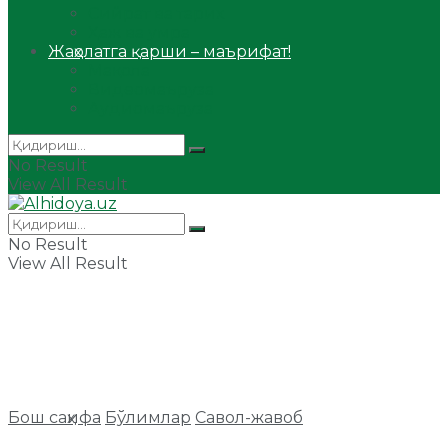
Сийрат ва тарих
Ҳаж ва умра
Жаҳолатга қарши – маърифат!
Мақола
Видеомаъруза
Аудиомаъруза
No Result
View All Result
No Result
View All Result
Бош саҳифа
Бўлимлар
Савол-жавоб