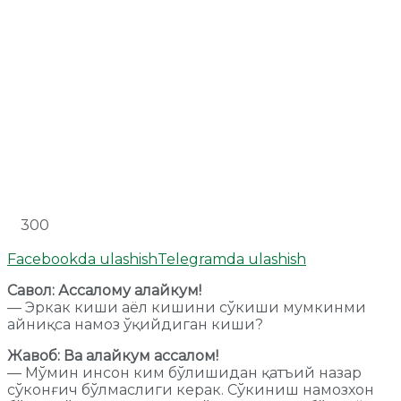
300
Facebookda ulashish
Telegramda ulashish
Савол: Ассалому алайкум!
— Эркак киши аёл кишини сўкиши мумкинми
айниқса намоз ўқийдиган киши?
Жавоб: Ва алайкум ассалом!
— Мўмин инсон ким бўлишидан қатъий назар
сўконғич бўлмаслиги керак. Сўкиниш намозхон