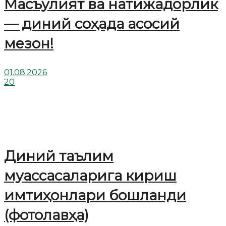
Масъулият ва натижадорлик
— диний соҳада асосий
мезон!
01.08.2026
20
Диний таълим
муассасаларига кириш
имтиҳонлари бошланди
(фотолавҳа)