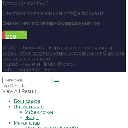
Тутзор кўчаси 14-уй
Электрон почта манзили: info@alhidoya.uz
Бизни ижтимоий тармоқларда кузатинг
© 2021
alhidoya.uz
- Барча ҳуқуқлар ҳимояланган |
Ўзбекистон мусулмонлари идорасининг Фарғона
вилояти вакиллиги
.
Ишлаб чиқувчи
Hindol Kodirov
.
[wbcr_snippet id="16430"]
No Result
View All Result
Бош саҳифа
Янгиликлар
Ўзбекистон
Жаҳон
Мақолалар