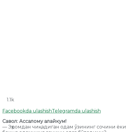
1.1k
Facebookda ulashish
Telegramda ulashish
Савол: Ассалому алайкум!
— Эҳромдан чиқадиган одам ўзининг сочини ёки