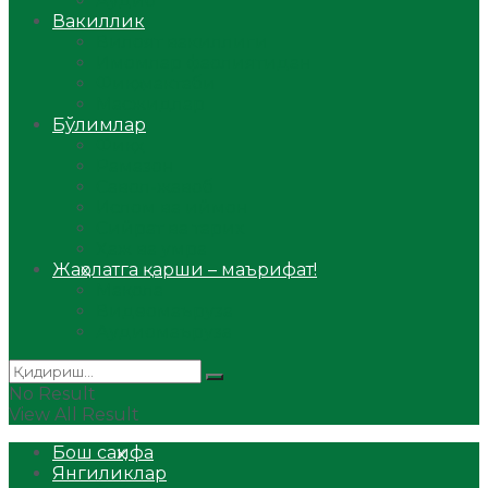
Аудио
Вакиллик
Вилоят вакиллиги
Имомлар фаолиятидан
Фиқҳ мактаби
Масжидлар
Бўлимлар
Фиқҳ
Рамазон
Савол-жавоб
Ислом ва иймон
Сийрат ва тарих
Ҳаж ва умра
Жаҳолатга қарши – маърифат!
Мақола
Видеомаъруза
Аудиомаъруза
No Result
View All Result
Бош саҳифа
Янгиликлар