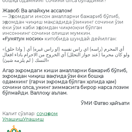
бошқа одамнинг сочини олса бўладими?
Жавоб: Ва алайкум ассалом!
— Эҳромдаги инсон амалларни бажариб бўлиб,
эҳромдан чиқиш мақсадида ўзининг сочини ўзи
ёки ўзи каби эҳромдан чиқмоқчи бўлган
инсоннинг сочини олиши мумкин.
«Ғунятун носик»
китобида шундай дейилган:
«(واذا حلق ) أي المحرم (راسه) اي راس نفسه (او راس غيره) أي
ولو كان محرما (عند جواز التحلل) أي الخروج من الاحرام باداء افعال
النسك ( لم يلزمه شيئ)»
Агар эҳромдаги киши амалларни бажариб бўлиб,
эҳромдан чиқиш вақтида ўзи ёки бошқа
одамнинг (гарчи эҳромда бўлган ҳолида ҳам)
сочини олса, унинг зиммасига бирор нарса лозим
бўлмайди. Валлоҳу аълам.
ЎМИ Фатво ҳайъати
Калит сўзлар:
соч
эҳром
Улашиш
Улашиш