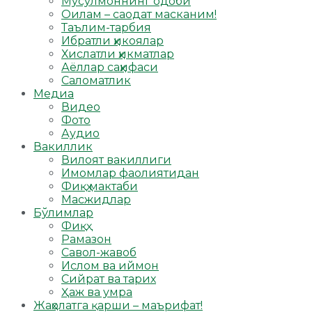
Мусулмоннинг одоби
Оилам – саодат масканим!
Таълим-тарбия
Ибратли ҳикоялар
Хислатли ҳикматлар
Аёллар саҳифаси
Саломатлик
Медиа
Видео
Фото
Аудио
Вакиллик
Вилоят вакиллиги
Имомлар фаолиятидан
Фиқҳ мактаби
Масжидлар
Бўлимлар
Фиқҳ
Рамазон
Савол-жавоб
Ислом ва иймон
Сийрат ва тарих
Ҳаж ва умра
Жаҳолатга қарши – маърифат!