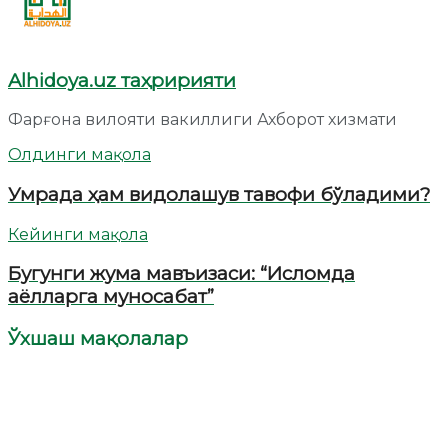
Alhidoya.uz таҳририяти
Фарғона вилояти вакиллиги Ахборот хизмати
Олдинги мақола
Умрада ҳам видолашув тавофи бўладими?
Кейинги мақола
Бугунги жума мавъизаси: “Исломда
аёлларга муносабат”
Ўхшаш мақолалар