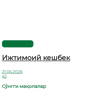
Савол-жавоб
Ижтимоий кешбек
21.04.2026
42
Сўнгги мақолалар