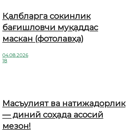
Қалбларга сокинлик
бағишловчи муқаддас
маскан (фотолавҳа)
04.08.2026
18
Масъулият ва натижадорлик
— диний соҳада асосий
мезон!