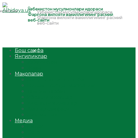
Бош саҳифа
Янгиликлар
Ўзбекистон
Жаҳон
Мақолалар
Мусулмоннинг одоби
Оилам – саодат масканим!
Таълим-тарбия
Ибратли ҳикоялар
Хислатли ҳикматлар
Аёллар саҳифаси
Саломатлик
Медиа
Видео
Фото