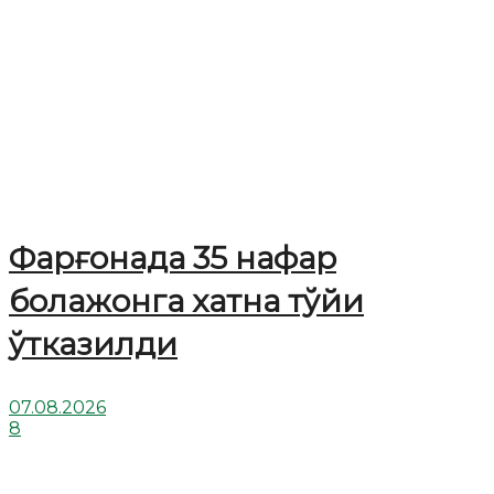
Фарғонада 35 нафар
болажонга хатна тўйи
ўтказилди
07.08.2026
8