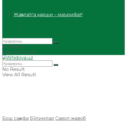
Сийрат ва тарих
Ҳаж ва умра
Жаҳолатга қарши – маърифат!
Мақола
Видеомаъруза
Аудиомаъруза
No Result
View All Result
No Result
View All Result
Бош саҳифа
Бўлимлар
Савол-жавоб