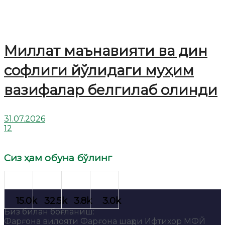
Миллат маънавияти ва дин
софлиги йўлидаги муҳим
вазифалар белгилаб олинди
31.07.2026
12
Сиз ҳам обуна бўлинг
Биз билан боғланиш:
Фарғона вилояти Фарғона шаҳри Ифтихор МФЙ