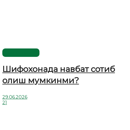
Савол-жавоб
Шифохонада навбат сотиб
олиш мумкинми?
29.06.2026
21