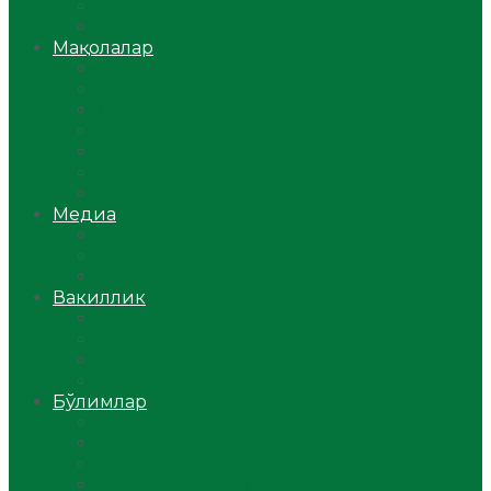
Ўзбекистон
Жаҳон
Мақолалар
Мусулмоннинг одоби
Оилам – саодат масканим!
Таълим-тарбия
Ибратли ҳикоялар
Хислатли ҳикматлар
Аёллар саҳифаси
Саломатлик
Медиа
Видео
Фото
Аудио
Вакиллик
Вилоят вакиллиги
Имомлар фаолиятидан
Фиқҳ мактаби
Масжидлар
Бўлимлар
Фиқҳ
Рамазон
Савол-жавоб
Ислом ва иймон