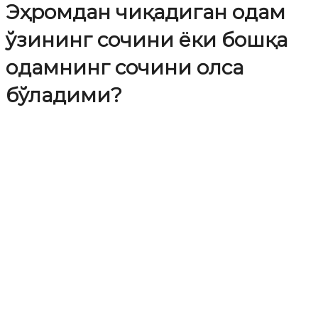
Эҳромдан чиқадиган одам
ўзининг сочини ёки бошқа
одамнинг сочини олса
бўладими?