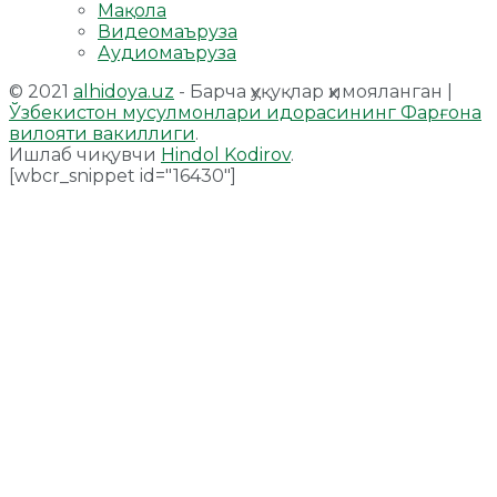
Мақола
Видеомаъруза
Аудиомаъруза
© 2021
alhidoya.uz
- Барча ҳуқуқлар ҳимояланган |
Ўзбекистон мусулмонлари идорасининг Фарғона
вилояти вакиллиги
.
Ишлаб чиқувчи
Hindol Kodirov
.
[wbcr_snippet id="16430"]