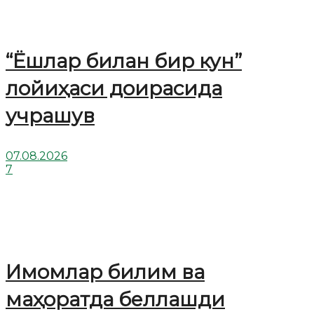
“Ёшлар билан бир кун”
лойиҳаси доирасида
учрашув
07.08.2026
7
Имомлар билим ва
маҳоратда беллашди