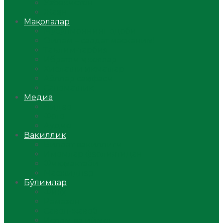
Ўзбекистон
Жаҳон
Мақолалар
Мусулмоннинг одоби
Оилам – саодат масканим!
Таълим-тарбия
Ибратли ҳикоялар
Хислатли ҳикматлар
Аёллар саҳифаси
Саломатлик
Медиа
Видео
Фото
Аудио
Вакиллик
Вилоят вакиллиги
Имомлар фаолиятидан
Фиқҳ мактаби
Масжидлар
Бўлимлар
Фиқҳ
Рамазон
Савол-жавоб
Ислом ва иймон