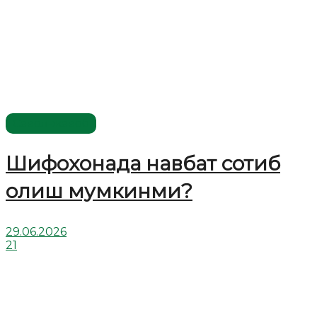
Савол-жавоб
Шифохонада навбат сотиб
олиш мумкинми?
29.06.2026
21