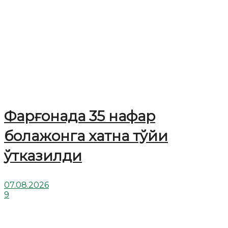
Фарғонада 35 нафар
болажонга хатна тўйи
ўтказилди
07.08.2026
9