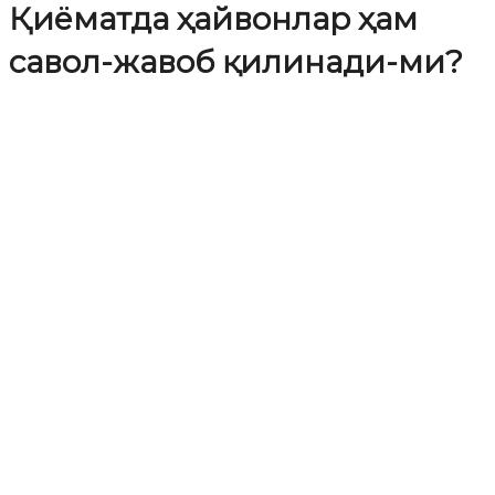
Қиёматда ҳайвонлар ҳам
савол-жавоб қилинади-ми?