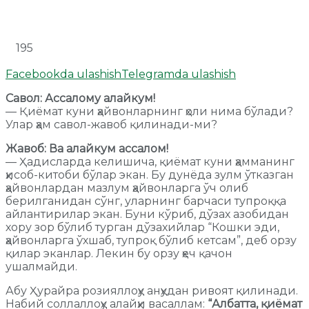
195
Facebookda ulashish
Telegramda ulashish
Савол: Ассалому алайкум!
— Қиёмат куни ҳайвонларнинг ҳоли нима бўлади?
Улар ҳам савол-жавоб қилинади-ми?
Жавоб: Ва алайкум ассалом!
— Ҳадисларда келишича, қиёмат куни ҳамманинг
ҳисоб-китоби бўлар экан. Бу дунёда зулм ўтказган
ҳайвонлардан мазлум ҳайвонларга ўч олиб
берилганидан сўнг, уларнинг барчаси тупроққа
айлантирилар экан. Буни кўриб, дўзах азобидан
хору зор бўлиб турган дўзахийлар “Кошки эди,
ҳайвонларга ўхшаб, тупроқ бўлиб кетсам”, деб орзу
қилар эканлар. Лекин бу орзу ҳеч қачон
ушалмайди.
Абу Ҳурайра розияллоҳу анҳудан ривоят қилинади.
Набий соллаллоҳу алайҳи васаллам:
“Албатта, қиёмат