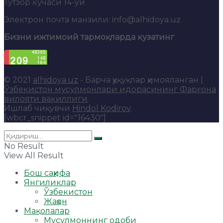
Тутзор кўчаси 14-уй
Электрон почта манзили: info@alhidoya.uz
Бизни ижтимоий тармоқларда кузатинг
© 2021
alhidoya.uz
- Барча ҳуқуқлар ҳимояланган |
Ўзбекистон мусулмонлари идорасининг Фарғона
вилояти вакиллиги
.
Ишлаб чиқувчи
Hindol Kodirov
.
[wbcr_snippet id="16430"]
No Result
View All Result
Бош саҳифа
Янгиликлар
Ўзбекистон
Жаҳон
Мақолалар
Мусулмоннинг одоби