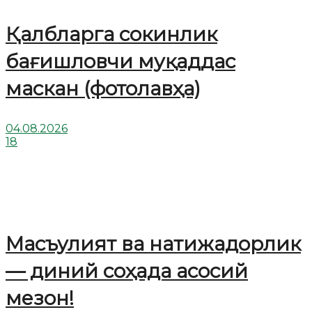
Қалбларга сокинлик
бағишловчи муқаддас
маскан (фотолавҳа)
04.08.2026
18
Масъулият ва натижадорлик
— диний соҳада асосий
мезон!