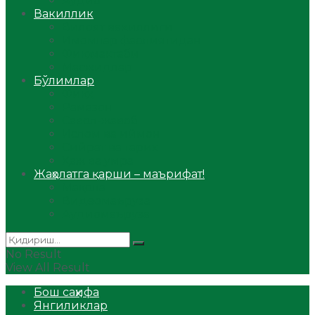
Аудио
Вакиллик
Вилоят вакиллиги
Имомлар фаолиятидан
Фиқҳ мактаби
Масжидлар
Бўлимлар
Фиқҳ
Рамазон
Савол-жавоб
Ислом ва иймон
Сийрат ва тарих
Ҳаж ва умра
Жаҳолатга қарши – маърифат!
Мақола
Видеомаъруза
Аудиомаъруза
No Result
View All Result
Бош саҳифа
Янгиликлар