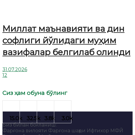
Миллат маънавияти ва дин
софлиги йўлидаги муҳим
вазифалар белгилаб олинди
31.07.2026
12
Сиз ҳам обуна бўлинг
Биз билан боғланиш:
Фарғона вилояти Фарғона шаҳри Ифтихор МФЙ