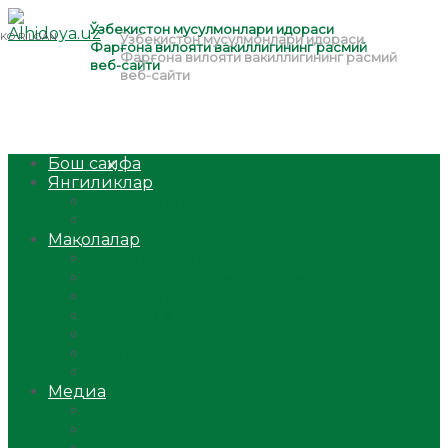
Бош саҳифа
Янгиликлар
Ўзбекистон
Жаҳон
Мақолалар
Мусулмоннинг одоби
Оилам – саодат масканим!
Таълим-тарбия
Ибратли ҳикоялар
Хислатли ҳикматлар
Аёллар саҳифаси
Саломатлик
Медиа
Видео
Фото