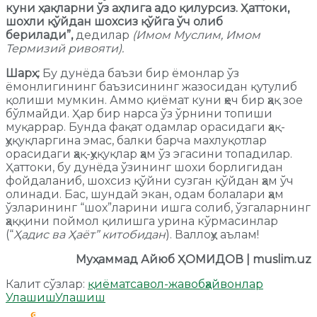
куни ҳақларни ўз аҳлига адо қилурсиз. Ҳаттоки,
шохли қўйдан шохсиз қўйга ўч олиб
берилади”,
дедилар
(Имом Муслим, Имом
Термизий ривояти).
Шарҳ:
Бу дунёда баъзи бир ёмонлар ўз
ёмонлигининг баъзисининг жазосидан қутулиб
қолиши мумкин. Аммо қиёмат куни ҳеч бир ҳақ зое
бўлмайди. Ҳар бир нарса ўз ўрнини топиши
муқаррар. Бунда фақат одамлар орасидаги ҳақ-
ҳуқуқларгина эмас, балки барча махлуқотлар
орасидаги ҳақ-ҳуқуқлар ҳам ўз эгасини топадилар.
Ҳаттоки, бу дунёда ўзининг шохи борлигидан
фойдаланиб, шохсиз қўйни сузган қўйдан ҳам ўч
олинади. Бас, шундай экан, одам болалари ҳам
ўзларининг “шох”ларини ишга солиб, ўзгаларнинг
ҳаққини поймол қилишга урина кўрмасинлар
(“
Ҳадис ва Ҳаёт” китобидан
). Валлоҳу аълам!
Муҳаммад Айюб ҲОМИДОВ | muslim.uz
Калит сўзлар:
қиёмат
савол-жавоб
ҳайвонлар
Улашиш
Улашиш