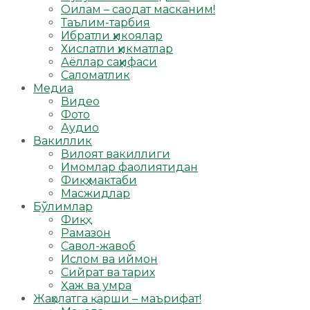
Оилам – саодат масканим!
Таълим-тарбия
Ибратли ҳикоялар
Хислатли ҳикматлар
Аёллар саҳифаси
Саломатлик
Медиа
Видео
Фото
Аудио
Вакиллик
Вилоят вакиллиги
Имомлар фаолиятидан
Фиқҳ мактаби
Масжидлар
Бўлимлар
Фиқҳ
Рамазон
Савол-жавоб
Ислом ва иймон
Сийрат ва тарих
Ҳаж ва умра
Жаҳолатга қарши – маърифат!