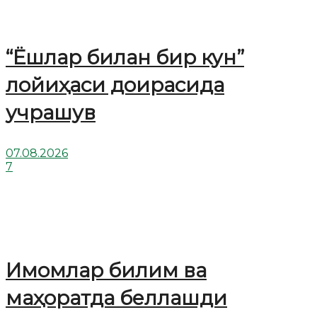
“Ёшлар билан бир кун”
лойиҳаси доирасида
учрашув
07.08.2026
7
Имомлар билим ва
маҳоратда беллашди