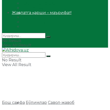
Сийрат ва тарих
Ҳаж ва умра
Жаҳолатга қарши – маърифат!
Мақола
Видеомаъруза
Аудиомаъруза
No Result
View All Result
No Result
View All Result
Бош саҳифа
Бўлимлар
Савол-жавоб