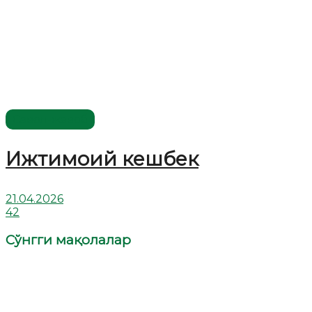
Савол-жавоб
Ижтимоий кешбек
21.04.2026
42
Сўнгги мақолалар