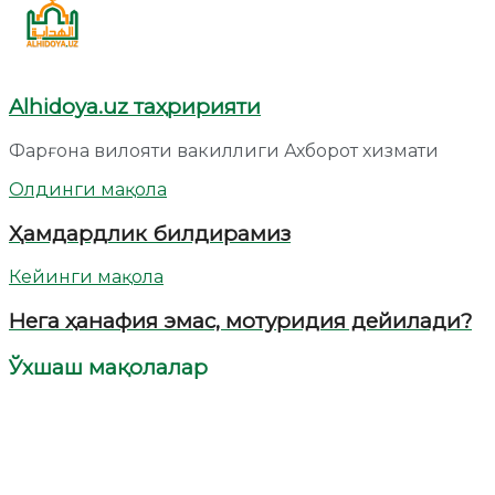
Alhidoya.uz таҳририяти
Фарғона вилояти вакиллиги Ахборот хизмати
Олдинги мақола
Ҳамдардлик билдирамиз
Кейинги мақола
Нега ҳанафия эмас, мотуридия дейилади?
Ўхшаш мақолалар