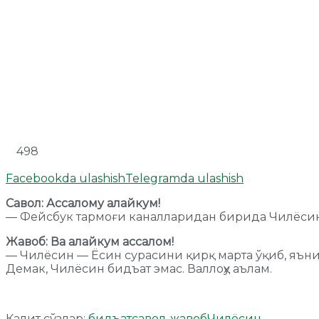
498
Facebookda ulashish
Telegramda ulashish
Савол: Ассалому алайкум!
— Фейсбук тармоғи каналларидан бирида Чилёсин 
Жавоб: Ва алайкум ассалом!
— Чилёсин — Ёсин сурасини қирқ марта ўқиб, яъни
Демак, Чилёсин бидъат эмас. Валлоҳу аълам.
Калит сўзлар:
бидъат
савол-жавоб
Чилёсин