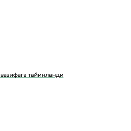
 вазифага тайинланди