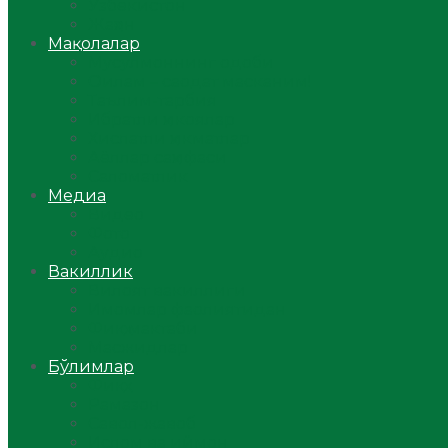
Ўзбекистон
Жаҳон
Мақолалар
Мусулмоннинг одоби
Оилам – саодат масканим!
Таълим-тарбия
Ибратли ҳикоялар
Хислатли ҳикматлар
Аёллар саҳифаси
Саломатлик
Медиа
Видео
Фото
Аудио
Вакиллик
Вилоят вакиллиги
Имомлар фаолиятидан
Фиқҳ мактаби
Масжидлар
Бўлимлар
Фиқҳ
Рамазон
Савол-жавоб
Ислом ва иймон