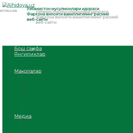
Бош саҳифа
Янгиликлар
Ўзбекистон
Жаҳон
Мақолалар
Мусулмоннинг одоби
Оилам – саодат масканим!
Таълим-тарбия
Ибратли ҳикоялар
Хислатли ҳикматлар
Аёллар саҳифаси
Саломатлик
Медиа
Видео
Фото