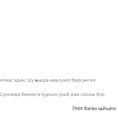
мас эдик. Шу ҳақида маълумот берсангиз.
Суннатда беморга Қуръон ўқиб дам солиш бор.
ЎМИ Фатво ҳайъати