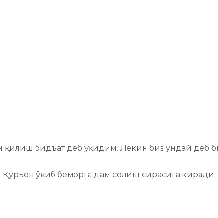
қилиш бидъат деб ўқидим. Лекин биз ундай деб бил
 Қуръон ўқиб беморга дам солиш сирасига киради. 