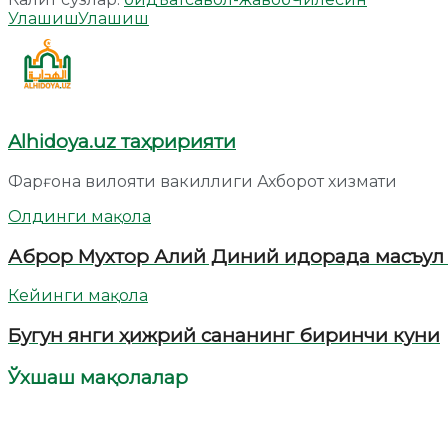
Улашиш
Улашиш
Alhidoya.uz таҳририяти
Фарғона вилояти вакиллиги Ахборот хизмати
Олдинги мақола
Аброр Мухтор Алий Диний идорада масъул
Кейинги мақола
Бугун янги ҳижрий сананинг биринчи куни
Ўхшаш мақолалар