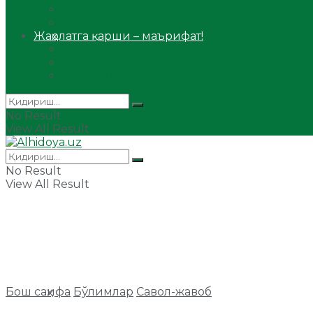
Сийрат ва тарих
Ҳаж ва умра
Жаҳолатга қарши – маърифат!
Мақола
Видеомаъруза
Аудиомаъруза
No Result
View All Result
No Result
View All Result
Бош саҳифа
Бўлимлар
Савол-жавоб