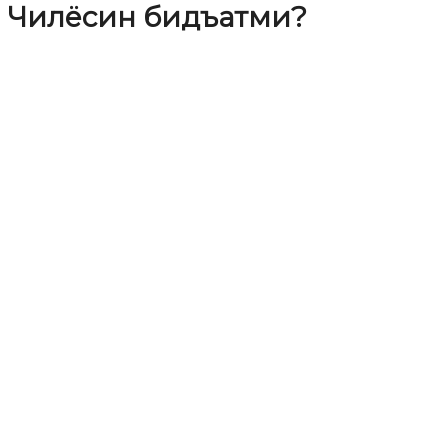
Чилёсин бидъатми?