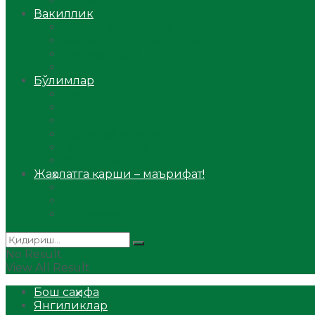
Аудио
Вакиллик
Вилоят вакиллиги
Имомлар фаолиятидан
Фиқҳ мактаби
Масжидлар
Бўлимлар
Фиқҳ
Рамазон
Савол-жавоб
Ислом ва иймон
Сийрат ва тарих
Ҳаж ва умра
Жаҳолатга қарши – маърифат!
Мақола
Видеомаъруза
Аудиомаъруза
No Result
View All Result
Бош саҳифа
Янгиликлар