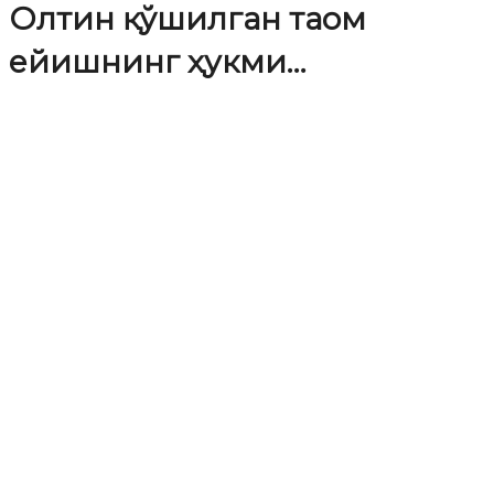
Олтин қўшилган таом
ейишнинг ҳукми…