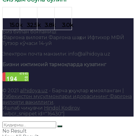
Биз билан боғланиш:
Фарғона вилояти Фарғона шаҳри Ифтихор МФЙ
Тутзор кўчаси 14-уй
Электрон почта манзили: info@alhidoya.uz
Бизни ижтимоий тармоқларда кузатинг
© 2021
alhidoya.uz
- Барча ҳуқуқлар ҳимояланган |
Ўзбекистон мусулмонлари идорасининг Фарғона
вилояти вакиллиги
.
Ишлаб чиқувчи
Hindol Kodirov
.
[wbcr_snippet id="16430"]
No Result