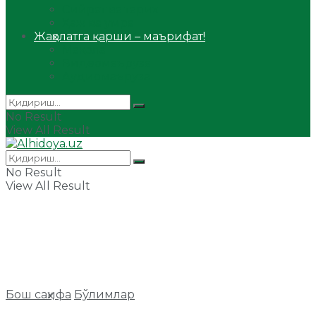
Сийрат ва тарих
Ҳаж ва умра
Жаҳолатга қарши – маърифат!
Мақола
Видеомаъруза
Аудиомаъруза
No Result
View All Result
No Result
View All Result
Бош саҳифа
Бўлимлар