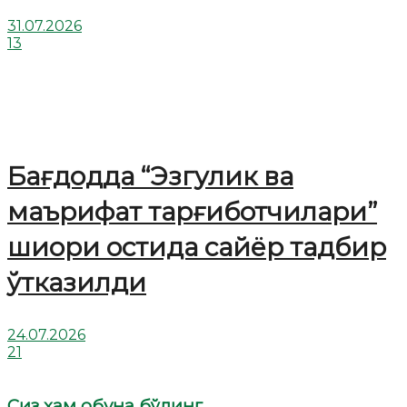
31.07.2026
13
Бағдодда “Эзгулик ва
маърифат тарғиботчилари”
шиори остида сайёр тадбир
ўтказилди
24.07.2026
21
Сиз ҳам обуна бўлинг