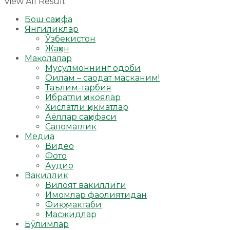
View All Result
Бош саҳифа
Янгиликлар
Ўзбекистон
Жаҳон
Мақолалар
Мусулмоннинг одоби
Оилам – саодат масканим!
Таълим-тарбия
Ибратли ҳикоялар
Хислатли ҳикматлар
Аёллар саҳифаси
Саломатлик
Медиа
Видео
Фото
Аудио
Вакиллик
Вилоят вакиллиги
Имомлар фаолиятидан
Фиқҳ мактаби
Масжидлар
Бўлимлар