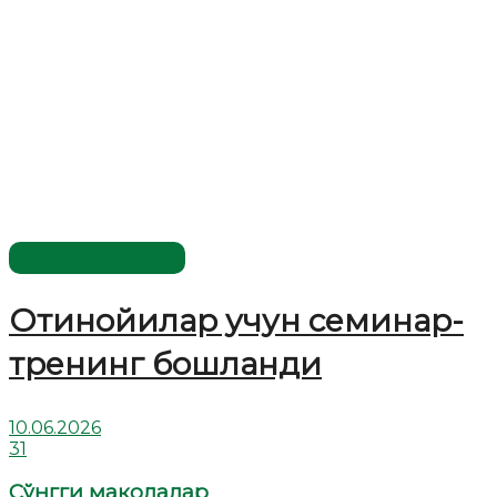
Аёллар саҳифаси
Отинойилар учун семинар-
тренинг бошланди
10.06.2026
31
Сўнгги мақолалар