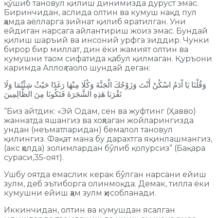
қўшиб тановул қилиш динимизда дуруст эмас.
Биринчидан, аслида олтин ва кумуш нақд пул
ҳамда аёлларга зийнат қилиб яратилган. Уни
ейдиган нарсага айлантириш жоиз эмас. Бундай
қилиш шаръий ва инсоний урфга зиддир. Чунки
бирор бир миллат, дин ёки жамият олтин ва
кумушни таом сифатида қабул қилмаган. Қуръони
каримда Аллоҳ таоло шундай деган:
وَقُلْنَا يَا آَدَمُ اسْكُنْ أَنْتَ وَزَوْجُكَ الْجَنَّةَ وَكُلَا مِنْهَا رَغَدًا حَيْثُ شِئْتُمَا وَلَا
تَقْرَبَا هَذِهِ الشَّجَرَةَ فَتَكُونَا مِنَ الظَّالِمِينَ
“Биз айтдик: «Эй Одам, сен ва жуфтинг (Ҳавво)
жаннатда яшангиз ва хоҳлаган жойларингизда
ундан (неъматларидан) бемалол тановул
қилингиз. Фақат мана бу дарахтга яқинлашмангиз,
(акс ҳолда) золимлардан бўлиб қолурсиз” (Бақара
сураси,35-оят).
Ушбу оятда емаслик керак бўлган нарсани ейиш
зулм, деб эътиборга олинмоқда. Демак, тилла ёки
кумушни ейиш ҳам зулм ҳисобланади.
Иккинчидан, олтин ва кумушдан ясалган