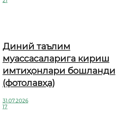
21
Диний таълим
муассасаларига кириш
имтиҳонлари бошланди
(фотолавҳа)
31.07.2026
17