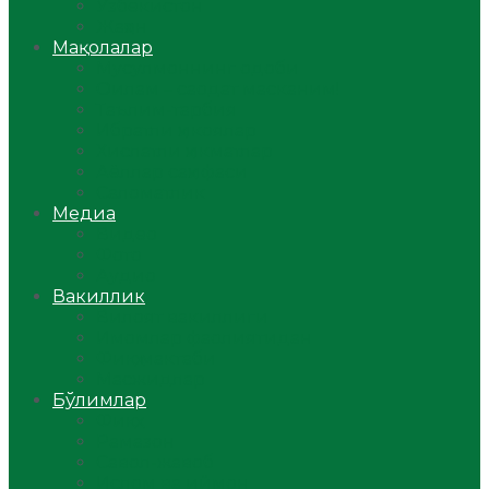
Ўзбекистон
Жаҳон
Мақолалар
Мусулмоннинг одоби
Оилам – саодат масканим!
Таълим-тарбия
Ибратли ҳикоялар
Хислатли ҳикматлар
Аёллар саҳифаси
Саломатлик
Медиа
Видео
Фото
Аудио
Вакиллик
Вилоят вакиллиги
Имомлар фаолиятидан
Фиқҳ мактаби
Масжидлар
Бўлимлар
Фиқҳ
Рамазон
Савол-жавоб
Ислом ва иймон