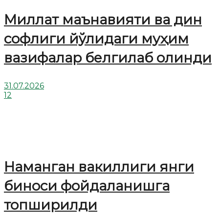
Миллат маънавияти ва дин
софлиги йўлидаги муҳим
вазифалар белгилаб олинди
31.07.2026
12
Наманган вакиллиги янги
биноси фойдаланишга
топширилди