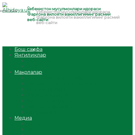
Бош саҳифа
Янгиликлар
Ўзбекистон
Жаҳон
Мақолалар
Мусулмоннинг одоби
Оилам – саодат масканим!
Таълим-тарбия
Ибратли ҳикоялар
Хислатли ҳикматлар
Аёллар саҳифаси
Саломатлик
Медиа
Видео
Фото