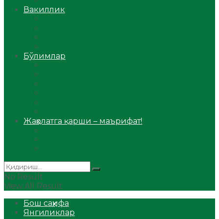
Аудио
Вакиллик
Вилоят вакиллиги
Имомлар фаолиятидан
Фиқҳ мактаби
Масжидлар
Бўлимлар
Фиқҳ
Рамазон
Савол-жавоб
Ислом ва иймон
Сийрат ва тарих
Ҳаж ва умра
Жаҳолатга қарши – маърифат!
Мақола
Видеомаъруза
Аудиомаъруза
No Result
View All Result
Бош саҳифа
Янгиликлар