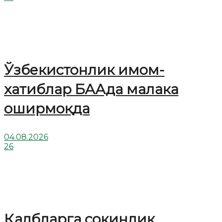
Ўзбекистонлик имом-
хатиблар БААда малака
оширмоқда
04.08.2026
26
Қалбларга сокинлик