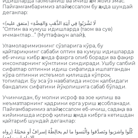
идишларда таомланиш ва ичиш ҳам жоиз эмас.
Пайғамғамбаримиз алайҳиссалом бу ҳақда шундай
деганлар:
«لَا تَشْرَبُوا فِي آنِيَةِ الذَّهَبِ وَالفِضَّةِ» (متفق عليه)
“Олтин ва кумуш идишларда (таом ва сув)
ичманглар…” (Муттафақун алайҳ).
Уламоларимизнинг сўзларига кўра, бу
қайтариқнинг сабаби олтин ва кумуш идишларда
еб-ичиш кибр ҳамда фахрга олиб боради ва фақир
инсонларнинг кўнглини синдиради. Ушбу салбий
сифатлар олтинни идиш сифатида ишлатгандан
кўра олтинни истеъмол қилишда кўпроқ
топилади. Бу эса ўз навбатида инсон қалбидаги
бандалик сифатини йўқолишига сабаб бўлади.
Учинчидан, бу молни исроф ва зое қилиш ва
неъматларнинг қадрини ерга уриш ҳисобланади.
Пайғамбаримиз алайҳиссалом еб-ичиш, садақа ва
кийинишда исроф қилиш ҳамда кибрга кетишдан
қайтариб шундай деганлар:
كُلُوا واشرَبوا وتَصدَّقوا والْبَسوا ما لم يخالِطْهُ إسرافٌ أو مَخيَلةٌ (رواه
الامام ابن ماجه)