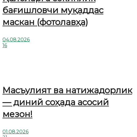
бағишловчи муқаддас
маскан (фотолавҳа)
04.08.2026
16
Масъулият ва натижадорлик
— диний соҳада асосий
мезон!
01.08.2026