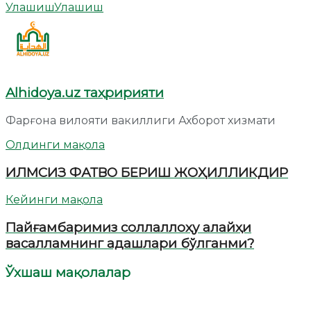
Улашиш
Улашиш
Alhidoya.uz таҳририяти
Фарғона вилояти вакиллиги Ахборот хизмати
Олдинги мақола
ИЛМСИЗ ФАТВО БЕРИШ ЖОҲИЛЛИКДИР
Кейинги мақола
Пайғамбаримиз соллаллоҳу алайҳи
васалламнинг адашлари бўлганми?
Ўхшаш мақолалар