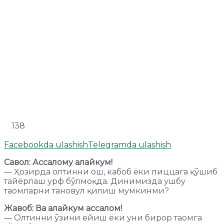
138
Facebookda ulashish
Telegramda ulashish
Савол: Ассалому алайкум!
— Ҳозирда олтинни ош, кабоб ёки пиццага қўшиб
тайёрлаш урф бўлмоқда. Динимизда ушбу
таомларни тановул қилиш мумкинми?
Жавоб: Ва алайкум ассалом!
— Олтинни ўзини ейиш ёки уни бирор таомга