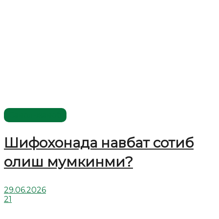
Савол-жавоб
Шифохонада навбат сотиб
олиш мумкинми?
29.06.2026
21