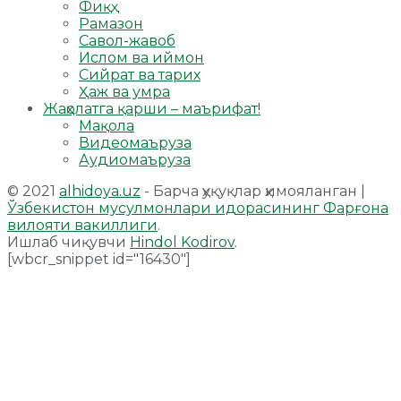
Фиқҳ
Рамазон
Савол-жавоб
Ислом ва иймон
Сийрат ва тарих
Ҳаж ва умра
Жаҳолатга қарши – маърифат!
Мақола
Видеомаъруза
Аудиомаъруза
© 2021
alhidoya.uz
- Барча ҳуқуқлар ҳимояланган |
Ўзбекистон мусулмонлари идорасининг Фарғона
вилояти вакиллиги
.
Ишлаб чиқувчи
Hindol Kodirov
.
[wbcr_snippet id="16430"]