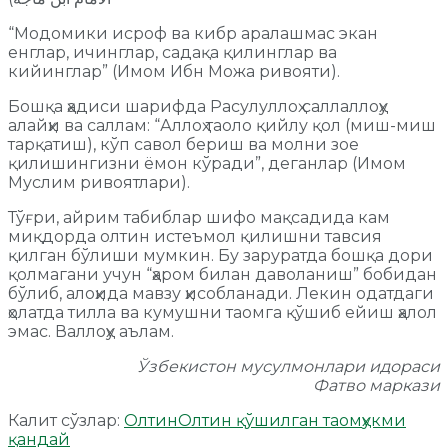
“Модомики исроф ва кибр аралашмас экан
енглар, ичинглар, садақа қилинглар ва
кийинглар” (Имом Ибн Можа ривояти).
Бошқа ҳадиси шарифда Расулуллоҳ саллаллоҳу
алайҳи ва саллам: “Аллоҳ таоло қийлу қол (миш-миш
тарқатиш), кўп савол бериш ва молни зое
қилишингизни ёмон кўради”, деганлар (Имом
Муслим ривоятлари).
Тўғри, айрим табиблар шифо мақсадида кам
миқдорда олтин истеъмол қилишни тавсия
қилган бўлиши мумкин. Бу заруратда бошқа дори
қолмагани учун “ҳаром билан даволаниш” бобидан
бўлиб, алоҳида мавзу ҳисобланади. Лекин одатдаги
ҳолатда тилла ва кумушни таомга қўшиб ейиш ҳалол
эмас. Валлоҳу аълам.
Ўзбекистон мусулмонлари идораси
Фатво маркази
Калит сўзлар:
Олтин
Олтин қўшилган таом
ҳукми
қандай