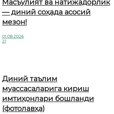
Масъулият ва натижадорлик
— диний соҳада асосий
мезон!
01.08.2026
21
Диний таълим
муассасаларига кириш
имтиҳонлари бошланди
(фотолавҳа)