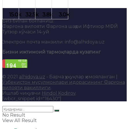
Биз билан боғланиш:
Фарғона вилояти Фарғона шаҳри Ифтихор МФЙ
Тутзор кўчаси 14-уй
Электрон почта манзили: info@alhidoya.uz
Бизни ижтимоий тармоқларда кузатинг
© 2021
alhidoya.uz
- Барча ҳуқуқлар ҳимояланган |
Ўзбекистон мусулмонлари идорасининг Фарғона
вилояти вакиллиги
.
Ишлаб чиқувчи
Hindol Kodirov
.
[wbcr_snippet id="16430"]
No Result
View All Result