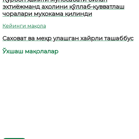
эҳтиёжманд аҳолини қўллаб-қувватлаш
чоралари муҳокама қилинди
Кейинги мақола
Саховат ва меҳр улашган хайрли ташаббус
Ўхшаш мақолалар