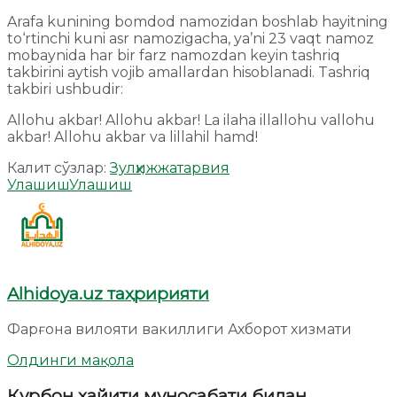
Arafa kunining bomdod namozidan boshlab hayitning
to‘rtinchi kuni asr namozigacha, yaʼni 23 vaqt namoz
mobaynida har bir farz namozdan keyin tashriq
takbirini aytish vojib amallardan hisoblanadi. Tashriq
takbiri ushbudir:
Allohu akbar! Allohu akbar! La ilaha illallohu vallohu
akbar! Allohu akbar va lillahil hamd!
Калит сўзлар:
Зулҳижжа
тарвия
Улашиш
Улашиш
Alhidoya.uz таҳририяти
Фарғона вилояти вакиллиги Ахборот хизмати
Олдинги мақола
Қурбон ҳайити муносабати билан