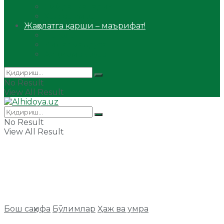
Сийрат ва тарих
Ҳаж ва умра
Жаҳолатга қарши – маърифат!
Мақола
Видеомаъруза
Аудиомаъруза
No Result
View All Result
No Result
View All Result
Бош саҳифа
Бўлимлар
Ҳаж ва умра