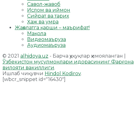
Савол-жавоб
Ислом ва иймон
Сийрат ва тарих
Ҳаж ва умра
Жаҳолатга қарши – маърифат!
Мақола
Видеомаъруза
Аудиомаъруза
© 2021
alhidoya.uz
- Барча ҳуқуқлар ҳимояланган |
Ўзбекистон мусулмонлари идорасининг Фарғона
вилояти вакиллиги
.
Ишлаб чиқувчи
Hindol Kodirov
.
[wbcr_snippet id="16430"]