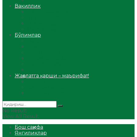
Аудио
Вакиллик
Вилоят вакиллиги
Имомлар фаолиятидан
Фиқҳ мактаби
Масжидлар
Бўлимлар
Фиқҳ
Рамазон
Савол-жавоб
Ислом ва иймон
Сийрат ва тарих
Ҳаж ва умра
Жаҳолатга қарши – маърифат!
Мақола
Видеомаъруза
Аудиомаъруза
No Result
View All Result
Бош саҳифа
Янгиликлар