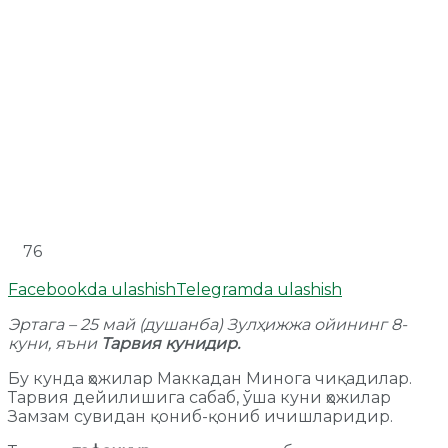
76
Facebookda ulashish
Telegramda ulashish
Эртага – 25 май (душанба) Зулҳижжа ойининг 8-
куни, яъни
Тарвия кунидир.
Бу кунда ҳожилар Маккадан Минога чиқадилар.
Тарвия дейилишига сабаб, ўша куни ҳожилар
Замзам сувидан қониб-қониб ичишларидир.