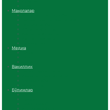
Ўзбекистон
Жаҳон
Мақолалар
Мусулмоннинг одоби
Оилам – саодат масканим!
Таълим-тарбия
Ибратли ҳикоялар
Хислатли ҳикматлар
Аёллар саҳифаси
Саломатлик
Медиа
Видео
Фото
Аудио
Вакиллик
Вилоят вакиллиги
Имомлар фаолиятидан
Фиқҳ мактаби
Масжидлар
Бўлимлар
Фиқҳ
Рамазон
Савол-жавоб
Ислом ва иймон