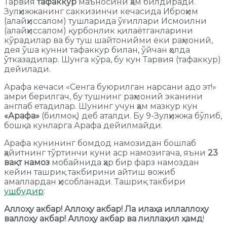
Тарвия
тафаккур
маъносини ҳам билдиради.
Зулҳижжанинг саккизинчи кечасида Иброҳим
(алайҳиссалом) тушларида ўғиллари Исмоилни
(алайҳиссалом) қурбонлик қилаётганларини
кўрадилар ва бу туш шайтонийми ёки раҳмоний,
дея ўша кунни тафаккур билан, ўйчан ҳолда
ўтказадилар. Шунга кўра, бу кун Тарвия (тафаккур)
дейилади.
Арафа кечаси «Сенга буюрилган нарсани адо эт!»
амри берилгач, бу тушнинг раҳмоний эканини
англаб етадилар. Шунинг учун ҳам мазкур кун
«Арафа»
(билмоқ) деб аталди. Бу 9-Зулҳижжа бўлиб,
бошқа кунларга Арафа дейилмайди.
Aрафа кунининг бомдод намозидан бошлаб
ҳайитнинг тўртинчи куни аср намозигача, яъни
23
вақт намоз
мобайнида ҳар бир фарз намоздан
кейин ташриқ такбирини айтиш вожиб
амаллардан ҳисобланади. Ташриқ такбири
ушбудир
:
Аллоҳу акбар! Аллоҳу акбар! Ла илаҳа иллаллоҳу
валлоҳу акбар! Аллоҳу акбар ва лиллаҳил ҳамд
!