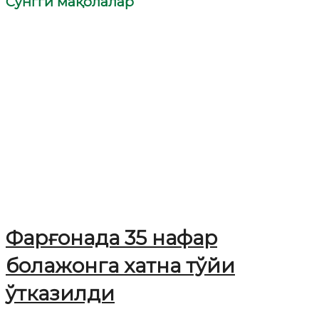
Сўнгги мақолалар
Фарғонада 35 нафар
болажонга хатна тўйи
ўтказилди