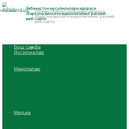
Бош саҳифа
Янгиликлар
Ўзбекистон
Жаҳон
Мақолалар
Мусулмоннинг одоби
Оилам – саодат масканим!
Таълим-тарбия
Ибратли ҳикоялар
Хислатли ҳикматлар
Аёллар саҳифаси
Саломатлик
Медиа
Видео
Фото