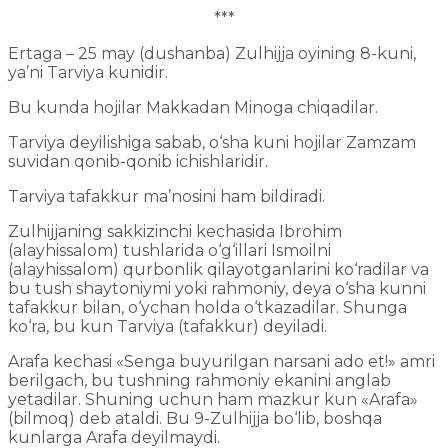
***
Ertaga – 25 may (dushanba) Zulhijja oyining 8-kuni,
yaʼni Tarviya kunidir.
Bu kunda hojilar Makkadan Minoga chiqadilar.
Tarviya deyilishiga sabab, o‘sha kuni hojilar Zamzam
suvidan qonib-qonib ichishlaridir.
Tarviya tafakkur maʼnosini ham bildiradi.
Zulhijjaning sakkizinchi kechasida Ibrohim
(alayhissalom) tushlarida o‘g‘illari Ismoilni
(alayhissalom) qurbonlik qilayotganlarini ko‘radilar va
bu tush shaytoniymi yoki rahmoniy, deya o‘sha kunni
tafakkur bilan, o‘ychan holda o‘tkazadilar. Shunga
ko‘ra, bu kun Tarviya (tafakkur) deyiladi.
Arafa kechasi «Senga buyurilgan narsani ado et!» amri
berilgach, bu tushning rahmoniy ekanini anglab
yetadilar. Shuning uchun ham mazkur kun «Arafa»
(bilmoq) deb ataldi. Bu 9-Zulhijja bo‘lib, boshqa
kunlarga Arafa deyilmaydi.