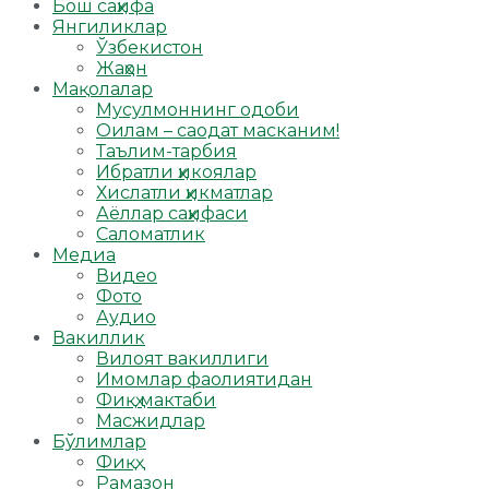
Бош саҳифа
Янгиликлар
Ўзбекистон
Жаҳон
Мақолалар
Мусулмоннинг одоби
Оилам – саодат масканим!
Таълим-тарбия
Ибратли ҳикоялар
Хислатли ҳикматлар
Аёллар саҳифаси
Саломатлик
Медиа
Видео
Фото
Аудио
Вакиллик
Вилоят вакиллиги
Имомлар фаолиятидан
Фиқҳ мактаби
Масжидлар
Бўлимлар
Фиқҳ
Рамазон