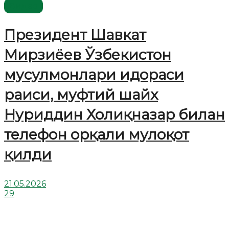
Видео
Президент Шавкат
Мирзиёев Ўзбекистон
мусулмонлари идораси
раиси, муфтий шайх
Нуриддин Холиқназар билан
телефон орқали мулоқот
қилди
21.05.2026
29