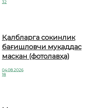
32
Қалбларга сокинлик
бағишловчи муқаддас
маскан (фотолавҳа)
04.08.2026
18