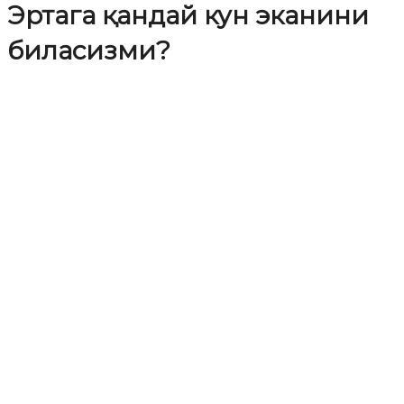
Эртага қандай кун эканини
биласизми?