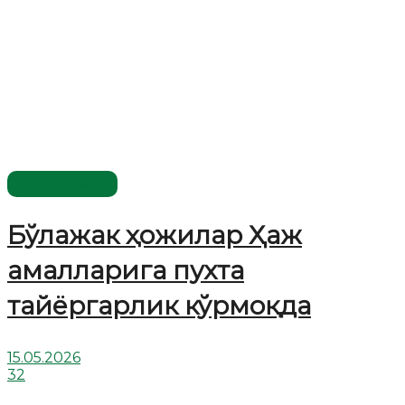
Ҳаж ва умра
Бўлажак ҳожилар Ҳаж
амалларига пухта
тайёргарлик кўрмоқда
15.05.2026
32