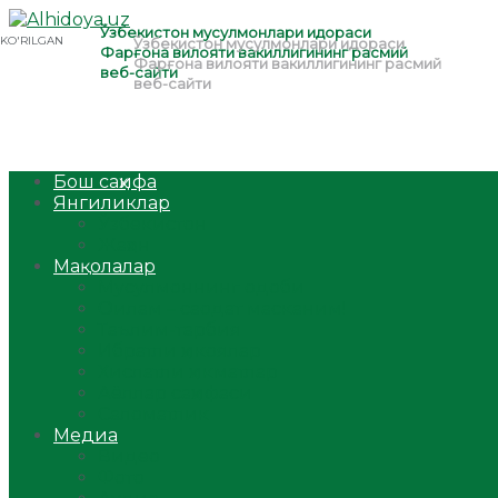
Бош саҳифа
Янгиликлар
Ўзбекистон
Жаҳон
Мақолалар
Мусулмоннинг одоби
Оилам – саодат масканим!
Таълим-тарбия
Ибратли ҳикоялар
Хислатли ҳикматлар
Аёллар саҳифаси
Саломатлик
Медиа
Видео
Фото