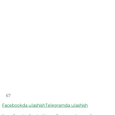
67
Facebookda ulashish
Telegramda ulashish