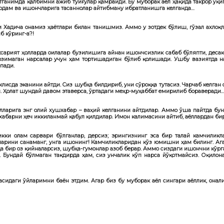
шитганимда қалбимни ажиб туйғулар қамрайди. Бу муборак аёл ҳақида такрор ўқ
, ёрдам ва ишончларига тасаннолар айтибману ибратланишга келганда…
ҳам Хадича онамиз ҳаётлари билан танишмиз. Аммо у зотдек бўлиш, гўзал ахло
б кўринг-а?!
ксарият ҳолларда оилалар бузилишига айнан ишончсизлик сабаб бўляпти, десак 
рзимаган нарсалар учун ҳам тортишадиган бўлиб қолишади. Ушбу вазиятда на
пади.
лисда эканини айтди. Сиз шубҳа билдириб, уни сўроққа тутасиз. Чарчаб келган
и. Ҳолат шундай давом этаверса, ўртадаги меҳр-муҳаббат емирилиб бораверади
) аёлларига энг олий хушхабар – ваҳий келганини айтдилар. Аммо ўша пайтда бу
бу хабарни ҳеч иккиланмай қабул қилдилар. Имон калимасини айтиб, аёллардан 
кки олам сарвари бўлганлар, дерсиз; эрингизнинг эса бир талай камчиликл
ларини санаманг, унга ишонинг! Камчиликларидан кўз юмишни ҳам билинг. Агар 
 бир оз қийналарсиз, шубҳа-гумонлар азоб берар. Аммо сиздаги ишонч­ни кўр
Бундай бўлмаган тақдирда ҳам, сиз унчалик кўп нарса йўқотмайсиз. Оқилона й
асидаги ўйларимни баён этдим. Агар биз бу муборак аёл сингари аёллик, она