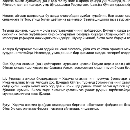
Хадича бинти Ҳувайлид (р.а.)! Ҳар гал бу зоти шарифа ҳақида ўқиганимда, э
йўллари, қилган ишлари, умр йўлдошлари Расулуллоҳ (с.а.в.)га бўлган ҳурмат
Келинг, аёллар даврасида бу ҳақда очиқ-ойдин суҳбат қурайлик. Барчамиз 
оиламизга татбиқ этиш билан ҳаётимиз қанчалар гўзаллашишини тасаввур эти
Таъкид жоизки, ишонч – оила мустаҳкамлигининг пойдевори. Бугунги кунда а
секинлик билан жуфтларни бир-бирларидан бездира боради. Охир-оқибат, а
юзасидан рафиқаси инжиқлигига чидайди. Шундай қилиб, битта оила барҳам то
Аслида буларнинг ечими оддий: ишонч! Масалан, уйга кеч қайтган эрингиз маж
ғурурини топтайди. Натижада, у меҳрининг бир қисмини сиздан чегириб олад
Яна Хадича онамиз (р.а.) ҳаётларига мурожаат қилсак: Расули акрам (с.а.в.
бўлган юксак ишончлари, қалбларига Аллоҳ таоло солган ҳидоят нури билан 
Шу ўринда эътироз билдирарсиз – Хадича онамизнинг турмуш ўртоқлари и
Мукаммаллик ёлғиз Аллоҳга хос. Шундай бўлгач, турмуш ўртоғингизнинг хато
сабр қилишимда менга ажр бор, дея ишонишда давом этинг. Балки йўл бошида
бўлиши мумкин. Бироқ энди сизнинг ҳолатингиз унинг руҳини тарбиялайди. 
мустаҳкамлигига асос бўлади.
Бугун Хадича онамиз (р.а.)дан олинадиган биргина ибратнинг фойдалари бор
бўла билсак, оиламиз фароғат қасрига айланади, иншааллоҳ.