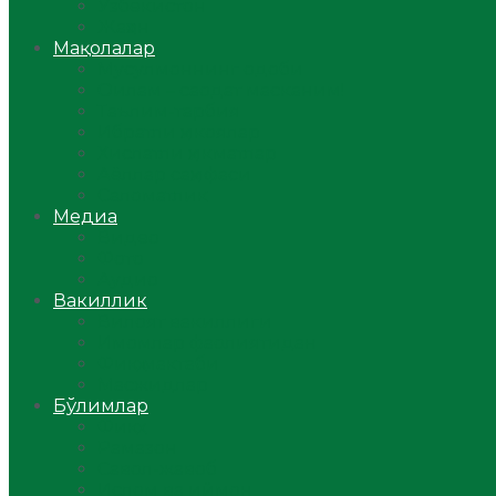
Ўзбекистон
Жаҳон
Мақолалар
Мусулмоннинг одоби
Оилам – саодат масканим!
Таълим-тарбия
Ибратли ҳикоялар
Хислатли ҳикматлар
Аёллар саҳифаси
Саломатлик
Медиа
Видео
Фото
Аудио
Вакиллик
Вилоят вакиллиги
Имомлар фаолиятидан
Фиқҳ мактаби
Масжидлар
Бўлимлар
Фиқҳ
Рамазон
Савол-жавоб
Ислом ва иймон