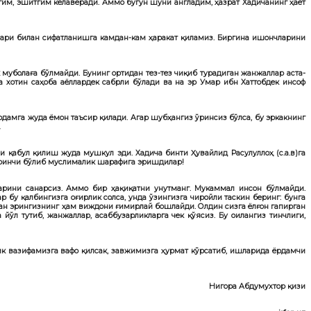
игим, эшитгим келаверади. Аммо бугун шуни англадим, ҳазрат Хадичанинг ҳаёт
қлари билан сифатланишга камдан-кам ҳаракат қиламиз. Биргина ишончларини
муболаға бўлмайди. Бунинг ортидан тез-тез чиқиб турадиган жанжаллар аста-
 хотин саҳоба аёллардек сабрли бўлади ва на эр Умар ибн Хаттобдек инсоф
 одамга жуда ёмон таъсир қилади. Агар шубҳангиз ўринсиз бўлса, бу эркакнинг
…
ни қабул қилиш жуда мушкул эди. Хадича бинти Ҳувайлид Расулуллоҳ (с.а.в)га
биринчи бўлиб муслималик шарафига эришдилар!
арини санарсиз. Аммо бир ҳақиқатни унутманг. Мукаммал инсон бўлмайди.
бу қалбингизга оғирлик солса, унда ўзингизга чиройли таскин беринг: бунга
ган эрингизнинг ҳам виждони ғимирлай бошлайди. Олдин сизга ёлғон гапирган
ўл тутиб, жанжаллар, асаббузарликларга чек қўясиз. Бу оилангиз тинчлиги,
лик вазифамизга вафо қилсак, завжимизга ҳурмат кўрсатиб, ишларида ёрдамчи
Нигора Абдумухтор қизи