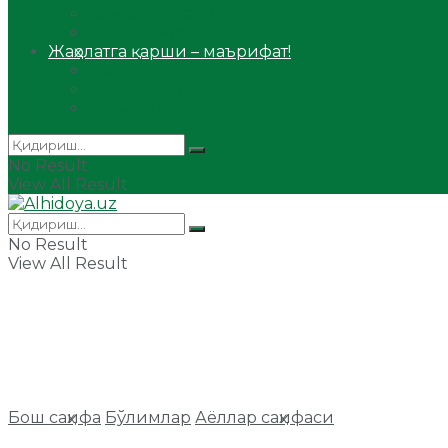
Сийрат ва тарих
Ҳаж ва умра
Жаҳолатга қарши – маърифат!
Мақола
Видеомаъруза
Аудиомаъруза
No Result
View All Result
No Result
View All Result
Бош саҳифа
Бўлимлар
Аёллар саҳифаси