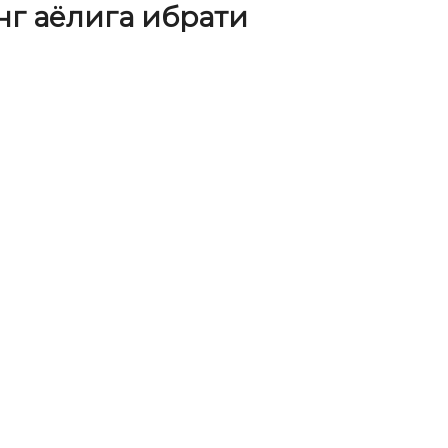
нг аёлига ибрати