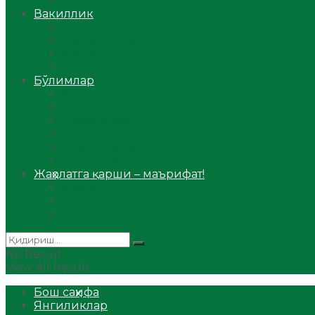
Аудио
Вакиллик
Вилоят вакиллиги
Имомлар фаолиятидан
Фиқҳ мактаби
Масжидлар
Бўлимлар
Фиқҳ
Рамазон
Савол-жавоб
Ислом ва иймон
Сийрат ва тарих
Ҳаж ва умра
Жаҳолатга қарши – маърифат!
Мақола
Видеомаъруза
Аудиомаъруза
No Result
View All Result
Бош саҳифа
Янгиликлар