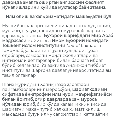
даврида амалга оширган энг асосий фаолият
йўналишларини қуйида мухтасар баён этамиз.
Илм олиш ва халқ хизматидаги машаққатли йўл
Муфтий ҳазратлари зиёли оилада таваллуд топиб,
мустабид тузум давридаги мураккаб шароитга
қарамасдан, аввал
Бухорои шарифдаги Мир Араб
мадрасаси
, кейин эса
Имом Бухорий номидаги
Тошкент ислом институтини
“аъло” баҳоларга
тамомлаб, ўзларининг ҳусни хулқлари, гўзал
одоблари, самарали меҳнат фаолиятлари ва
интизомли ҳаёт тарзлари билан барчага ибрат
бўлиб келганлар. Ўз вақтида Андижон тиббиёт
институти ва Фарғона давлат университетида ҳам
таҳсил олганлар.
Шайх Нуриддин Холиқназар ҳазратлари
пайғамбарларнинг меросхўри,
шариат ходими
сифатида ён-атрофни илм нури, маърифат зиёси
билан ёритиб, оғир даврларда ҳам муроса
йўлидан юриб
, бир қўлда қалам, иккинчисида
шариатни маҳкам тутиб, халққа хизмат қилиш
мақсадида бутун илму салоҳиятлари, катта ҳаётий