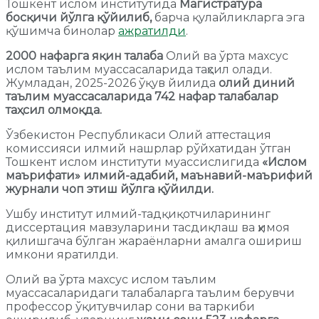
Тошкент ислом институтида
Магистратура
босқичи йўлга қўйилиб,
барча қулайликларга эга
қўшимча бинолар
ажратилди
.
2000 нафарга яқин талаба
Олий ва ўрта махсус
ислом таълим муассасаларида таҳсил олади.
Жумладан, 2025-2026 ўқув йилида
олий диний
таълим муассасаларида 742 нафар талабалар
таҳсил олмоқда.
Ўзбекистон Республикаси Олий аттестация
комиссияси илмий нашрлар рўйхатидан ўтган
Тошкент ислом институти муассислигида
«Ислом
маърифати» илмий-адабий, маънавий-маърифий
журнали чоп этиш йўлга қўйилди.
Ушбу институт илмий-тадқиқотчиларининг
диссертация мавзуларини тасдиқлаш ва ҳимоя
қилишгача бўлган жараёнларни амалга ошириш
имкони яратилди.
Олий ва ўрта махсус ислом таълим
муассасаларидаги талабаларга таълим берувчи
профессор ўқитувчилар сони ва таркиби