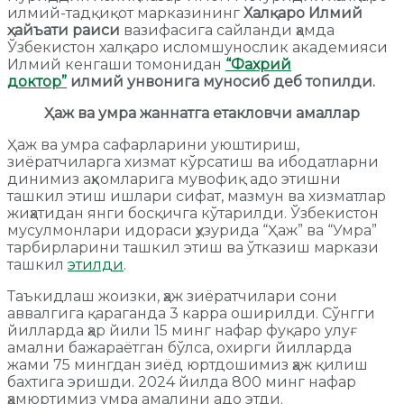
илмий-тадқиқот марказининг
Халқаро Илмий
ҳайъати раиси
вазифасига сайланди ҳамда
Ўзбекистон халқаро исломшунослик академияси
Илмий кенгаши томонидан
“Фахрий
доктор”
илмий унвонига муносиб деб топилди
.
Ҳаж ва умра жаннатга етакловчи амаллар
Ҳаж ва умра сафарларини уюштириш,
зиёратчиларга хизмат кўрсатиш ва ибодатларни
динимиз аҳкомларига мувофиқ адо этишни
ташкил этиш ишлари сифат, мазмун ва хизматлар
жиҳатидан янги босқичга кўтарилди. Ўзбекистон
мусулмонлари идораси ҳузурида “Ҳаж” ва “Умра”
тарбирларини ташкил этиш ва ўтказиш маркази
ташкил
этилди
.
Таъкидлаш жоизки, ҳаж зиёратчилари сони
аввалгига қараганда 3 карра оширилди. Сўнгги
йилларда ҳар йили 15 минг нафар фуқаро улуғ
амални бажараётган бўлса, охирги йилларда
жами 75 мингдан зиёд юртдошимиз ҳаж қилиш
бахтига эришди. 2024 йилда 800 минг нафар
ҳамюртимиз умра амалини адо этди.