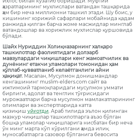
ихлос билан кузатиб боришади. Муфтий
ҳазратларининг мухлислари ватандан ташқарида
ҳам бир неча миллионни ташкил этади. Шу боис, у
кишининг хорижий сафарлари мобайнида қадам
ранжида қилган барча жоме масжидлар минглаб
ватандошлар ва хорижлик мухлислар қуршовида
бўлади.
Шайх Нуриддин Холиқназарнинг халқаро
ташкилотлар фаолиятидаги долзарб
мавзулардаги чиқишлари кенг жамоатчилик ва
дунёнинг етакчи уламолари томонидан ҳам
қўллаб-қувватланиб келаётганлиги айни
ҳақиқат.
Масалан, Мусулмон донишмандлар
кенгашининг muslim-elders.com сайт ва
ижтимоий тармоқларидаги мусулмон уммати
бирлиги, адолат ва тенглик тўғрисидаги
мурожаатлари барча мусулмон мамлакатларининг
олимлари ва экспертларида катта
қизиқиш
уйғотди
. Араб тилида эълон қилинган
мазкур чиқишлар ташкилотларга аъзо бўлган
бошқа уламолар чиқишларига нисбатан бир неча
ўн минг марта кўп кўрилгани ҳамда илиқ
муносабатларга сазовор бўлганига бевосита