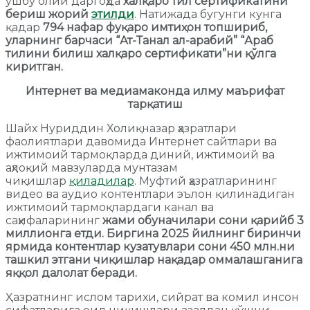
ушбу олий даргоҳда
халқаро тил сертификатини
бериш жорий
этилди
. Натижада бугунги кунга
қадар
794 нафар фуқаро имтиҳон топшириб,
уларнинг барчаси “Ат-Танал ал-арабий” “Араб
тилини билиш халқаро сертификати”ни қўлга
киритган.
Интернет ва медиамаконда илму маърифат
тарқатиш
Шайх Нуриддин Холиқназар ҳазратлари
фаолиятлари давомида Интернет сайтлари ва
ижтимоий тармоқларда диний, ижтимоий ва
аҳлоқий мавзуларда мунтазам
чиқишлар
қиладилар
. Муфтий ҳазратларининг
видео ва аудио контентлари эълон қилинадиган
ижтимоий тармоқлардаги канал ва
саҳифаларининг
жами обуначилари сони қарийб 3
миллионга етди. Биргина 2025 йилнинг биринчи
ярмида контентлар кузатувлари сони 450 млн.ни
ташкил этгани чиқишлар нақадар оммалашганига
яққол далолат беради.
Ҳазратнинг ислом тарихи, сийрат ва комил инсон