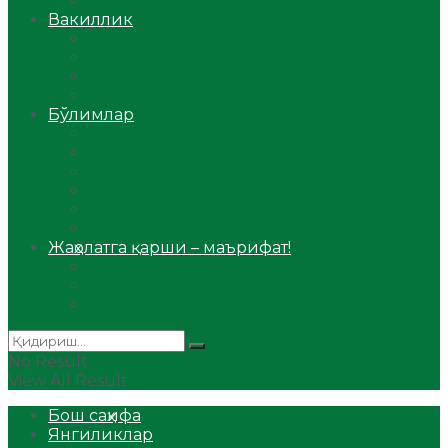
Аудио
Вакиллик
Вилоят вакиллиги
Имомлар фаолиятидан
Фиқҳ мактаби
Масжидлар
Бўлимлар
Фиқҳ
Рамазон
Савол-жавоб
Ислом ва иймон
Сийрат ва тарих
Ҳаж ва умра
Жаҳолатга қарши – маърифат!
Мақола
Видеомаъруза
Аудиомаъруза
No Result
View All Result
Бош саҳифа
Янгиликлар