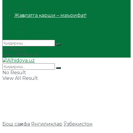
Сийрат ва тарих
Ҳаж ва умра
Жаҳолатга қарши – маърифат!
Мақола
Видеомаъруза
Аудиомаъруза
No Result
View All Result
No Result
View All Result
Бош саҳифа
Янгиликлар
Ўзбекистон