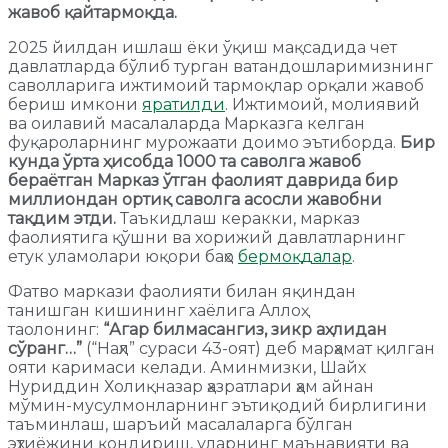
жавоб қайтармоқда.
2025 йилдан ишлаш ёки ўқиш мақсадида чет
давлатларда бўлиб турган ватандошларимизнинг
саволларига ижтимоий тармоқлар орқали жавоб
бериш имкони
яратилди
. Ижтимоий, молиявий
ва оилавий масалаларда Марказга келган
фуқароларнинг мурожаати доимо эътиборда.
Бир
кунда
ўрта ҳисобда 1000 та саволга жавоб
бераётган Марказ ўтган фаолият даврида бир
миллиондан ортиқ саволга асосли жавобни
тақдим этди.
Таъкидлаш керакки, марказ
фаолиятига қўшни ва хорижий давлатларнинг
етук уламолари юқори баҳо
бермоқдалар
.
Фатво маркази фаолияти билан яқиндан
танишган кишининг хаёлига Аллоҳ
таолонинг:
“Агар билмасангиз, зикр аҳлидан
сўранг…”
(“Наҳл” сураси 43-оят) деб марҳамат қилган
ояти каримаси келади. Аминмизки, Шайх
Нуриддин Холиқназар ҳазратлари ҳам айнан
мўмин-мусулмонларнинг эътиқодий бирлигини
таъминлаш, шаръий масалаларга бўлган
эҳтиёжини қондириш, уларнинг маънавияти ва