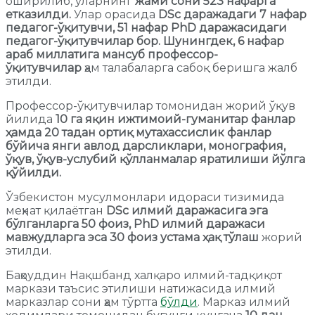
оширилиб, уларнинг
жами сони 523 нафарга
етказилди.
Улар орасида
DSc даражадаги 7 нафар
педагог-ўқитувчи, 51 нафар PhD даражасидаги
педагог-ўқитувчилар бор. Шунингдек, 6 нафар
араб миллатига мансуб профессор-
ўқитувчилар
ҳам талабаларга сабоқ беришга жалб
этилди.
Профессор-ўқитувчилар томонидан жорий ўқув
йилида
10 га яқин ижтимоий-гуманитар фанлар
ҳамда 20 тадан ортиқ мутахассислик фанлар
бўйича янги авлод дарсликлари, монография,
ўқув, ўқув-услубий қўлланмалар яратилиши йўлга
қўйилди.
Ўзбекистон мусулмонлари идораси тизимида
меҳнат қилаётган
DSc илмий даражасига эга
бўлганларга 50 фоиз, PhD илмий даражаси
мавжудларга эса 30 фоиз устама ҳақ тўлаш
жорий
этилди.
Баҳоуддин Нақшбанд халқаро илмий-тадқиқот
маркази таъсис этилиши натижасида илмий
марказлар сони ҳам тўртта
бўлди
. Марказ илмий