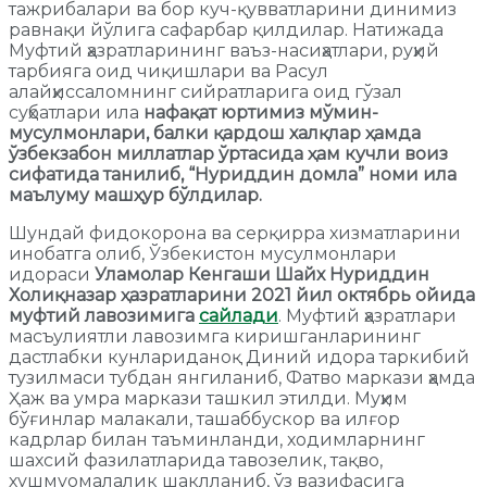
тажрибалари ва бор куч-қувватларини динимиз
равнақи йўлига сафарбар қилдилар. Натижада
Муфтий ҳазратларининг ваъз-насиҳатлари, руҳий
тарбияга оид чиқишлари ва Расул
алайҳиссаломнинг сийратларига оид гўзал
суҳбатлари ила
нафақат юртимиз мўмин-
мусулмонлари, балки қардош халқлар ҳамда
ўзбекзабон миллатлар ўртасида ҳам кучли воиз
сифатида танилиб, “Нуриддин домла” номи ила
маълуму машҳур бўлдилар.
Шундай фидокорона ва серқирра хизматларини
инобатга олиб, Ўзбекистон мусулмонлари
идораси
Уламолар Кенгаши Шайх Нуриддин
Холиқназар ҳазратларини 2021 йил октябрь ойида
муфтий лавозимига
сайлади
. Муфтий ҳазратлари
масъулиятли лавозимга киришганларининг
дастлабки кунлариданоқ Диний идора таркибий
тузилмаси тубдан янгиланиб, Фатво маркази ҳамда
Ҳаж ва умра маркази ташкил этилди. Муҳим
бўғинлар малакали, ташаббускор ва илғор
кадрлар билан таъминланди, ходимларнинг
шахсий фазилатларида тавозелик, тақво,
хушмуомалалик шаклланиб, ўз вазифасига