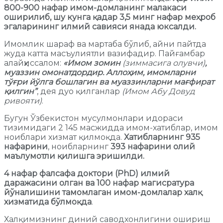
800-900 нафар имом-домланинг малакаси
оширилиб, шу кунга қадар 3,5 минг нафар меҳроб
эгаларининг илмий савияси янада юксалди.
Имомлик шараф ва мартаба бўлиб, айни пайтда
жуда катта масъулиятли вазифадир. Пайғамбар
алайҳиссалом:
«Имом зомин
(зиммасига олувчи)
,
муаззин омонатдордир. Аллоҳим, имомларни
тўғри йўлга бошлагин ва муаззинларни мағфират
қилгин”
, дея дуо қилганлар
(Имом Абу Довуд
ривояти)
.
Бугун Ўзбекистон мусулмонлари идораси
тизимидаги 2 145 масжидда имом-хатиблар, имом
ноиблари хизмат қилмоқда.
Хатибларнинг 935
нафарини
, ноибларнинг
393 нафарини олий
маълумотли қилишга эришилди.
4 нафар фалсафа доктори (PhD) илмий
даражасини олган ва 100 нафар магисратура
йўналишини тамомлаган имом-домлалар халқ
хизматида бўлмоқда
.
Халқимизнинг диний саводхонлигини ошириш