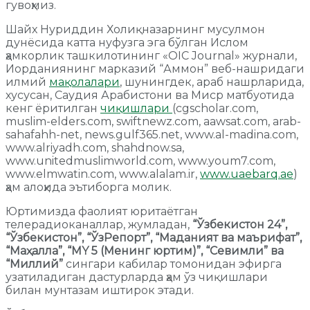
гувоҳмиз.
Шайх Нуриддин Холиқназарнинг мусулмон
дунёсида катта нуфузга эга бўлган Ислом
ҳамкорлик ташкилотининг «OIC Journal» журнали,
Иорданиянинг марказий “Аммон” веб-нашридаги
илмий
мақолалари
, шунингдек, араб нашрларида,
хусусан, Саудия Арабистони ва Миср матбуотида
кенг ёритилган
чиқишлари
(cgscholar.com,
muslim-elders.com, swiftnewz.com, aawsat.com, arab-
sahafahh-net, news.gulf365.net, www.al-madina.com,
www.alriyadh.com, shahdnow.sa,
www.unitedmuslimworld.com, www.youm7.com,
www.elmwatin.com, www.alalam.ir,
www.uaebarq.ae
)
ҳам алоҳида эътиборга молик.
Юртимизда фаолият юритаётган
телерадиоканаллар, жумладан,
“Ўзбекистон 24”,
“Ўзбекистон”, “ЎзРепорт”, “Маданият ва маърифат”,
“Маҳалла”, “МY 5 (Менинг юртим)”, “Севимли” ва
“Миллий”
сингари кабилар томонидан эфирга
узатиладиган дастурларда ҳам ўз чиқишлари
билан мунтазам иштирок этади.