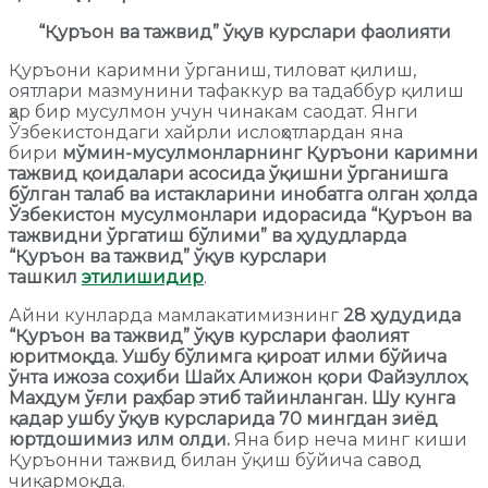
“Қуръон ва тажвид” ўқув курслари фаолияти
Қуръони каримни ўрганиш, тиловат қилиш,
оятлари мазмунини тафаккур ва тадаббур қилиш
ҳар бир мусулмон учун чинакам саодат. Янги
Ўзбекистондаги хайрли ислоҳотлардан яна
бири
мўмин-мусулмонларнинг Қуръони каримни
тажвид қоидалари асосида ўқишни ўрганишга
бўлган талаб ва истакларини инобатга олган ҳолда
Ўзбекистон мусулмонлари идорасида “Қуръон ва
тажвидни ўргатиш бўлими” ва ҳудудларда
“Қуръон ва тажвид” ўқув курслари
ташкил
этилишидир
.
Айни кунларда мамлакатимизнинг
28 ҳудудида
“Қуръон ва тажвид” ўқув курслари фаолият
юритмоқда. Ушбу бўлимга қироат илми бўйича
ўнта ижоза соҳиби Шайх Алижон қори Файзуллоҳ
Махдум ўғли раҳбар этиб тайинланган. Шу кунга
қадар ушбу ўқув курсларида 70 мингдан зиёд
юртдошимиз илм олди.
Яна бир неча минг киши
Қуръонни тажвид билан ўқиш бўйича савод
чиқармоқда.