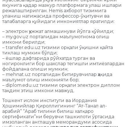
якунига қадар мазкур платформага улаш ишлари
режалаштирилган. Hemis ахборот тизимига
уланиш натижасида профессор-ўқитувчи ва
талабаларга қуйидаги имкониятлар яратилди:
– электрон ҳужжат алмашинуви йўлга қўйилди;
– my.gov.uz порталидан маълумотнома олиш
имкони берилди;
– transfer.edu.uz тизими орқали ўқишни қайта
тиклаш мумкин бўлди;
– ёшлар дафтарида рўйхатда турган ва
ногиронлиги бор шахслар тегишли имтиёзлардан
фойдалана олиши мумкин;
– mehnat.uz порталидан битирувчилар ҳақида
маълумот олиш имконияти бор;
– diplom.edu.uz тизими орқали электрон диплом
тақдим этиш имкони мавжуд.
Тошкент ислом институти ва Иордания
Ҳошимийлар Қироллигининг “Ат-Танал ал-
арабий” “Араб тилини билиш халқаро
сертификати”ни берувчи ташкилоти ўртасида
имзоланган англашув меморандуми асосида