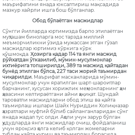
маърифатини янада юксалтириш мақсадида
мазкур хайрли ишга бош бўлганлар.
Обод бўлаётган масжидлар
Сўнгги йилларда юртимизда барпо этилаётган
муҳташам биноларга мос тарзда миллий
меъморчиликни ўзида мужассам этган гўзал
масжидлар юртимиз кўркига кўрк
қўшмоқда.
Ҳозирга қадар 114 та янги масжид
рўйхатдан ўтказилиб, мўмин-мусулмонлар
ихтиёрига топширилди, 389 та масжид қайтадан
бунёд этилган бўлса, 227 таси жорий таъмирдан
чиқарилди.
Маърифат масканларида мўмин-
мусулмонлар учун яратилган шарт-шароитлар
барчанинг, хусусан хорижлик меҳмонларнинг ҳам
ҳавасини келтираётгани айни ҳақиқат. Шундай
тароватли масжидларни обод этиш ва қайта
таъмирлаш ишлари Шайх Нуриддин Холиқназар
ҳазратлари муфтий бўлиб сайланганларидан сўнг
янада жадал тус олди. Аҳоли учун зарур бўлган
ҳудудларда янги масжидлар очиш, фойдаланиш
учун яроқсиз ҳолга келиб қолган жомеларни
тубдан қайта қуриш ва таъмирлаш борасида