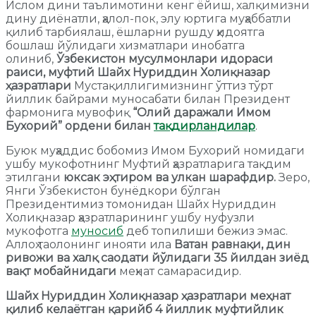
Ислом дини таълимотини кенг ёйиш, халқимизни
дину диёнатли, ҳалол-пок, элу юртига муҳаббатли
қилиб тарбиялаш, ёшларни рушду ҳидоятга
бошлаш йўлидаги хизматлари инобатга
олиниб,
Ўзбекистон мусулмонлари идораси
раиси, муфтий Шайх Нуриддин Холиқназар
ҳазратлари
Мустақиллигимизнинг ўттиз тўрт
йиллик байрами муносабати билан Президент
фармонига мувофиқ
“Олий даражали Имом
Бухорий” ордени билан
тақдирландилар
.
Буюк муҳаддис бобомиз Имом Бухорий номидаги
ушбу мукофотнинг Муфтий ҳазратларига тақдим
этилгани
юксак эҳтиром ва улкан шарафдир.
Зеро,
Янги Ўзбекистон бунёдкори бўлган
Президентимиз томонидан Шайх Нуриддин
Холиқназар ҳазратларининг ушбу нуфузли
мукофотга
муносиб
деб топилиши бежиз эмас.
Аллоҳ таолонинг инояти ила
Ватан равнақи, дин
ривожи ва халқ саодати йўлидаги
35 йилдан зиёд
вақт мобайнидаги
меҳнат самарасидир.
Шайх Нуриддин Холиқназар ҳазратлари меҳнат
қилиб келаётган қарийб 4 йиллик муфтийлик