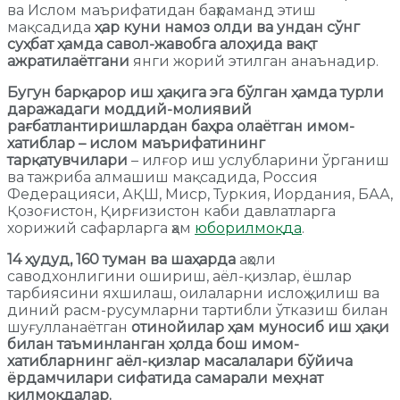
ва Ислом маърифатидан баҳраманд этиш
мақсадида
ҳар куни намоз олди ва ундан сўнг
суҳбат ҳамда савол-жавобга алоҳида вақт
ажратилаётгани
янги жорий этилган анаънадир.
Бугун барқарор иш ҳақига эга бўлган
ҳамда турли
даражадаги моддий-молиявий
рағбатлантиришлардан баҳра олаётган имом-
хатиблар – ислом маърифатининг
тарқатувчилари
– илғор иш услубларини ўрганиш
ва тажриба алмашиш мақсадида, Россия
Федерацияси, АҚШ, Миср, Туркия, Иордания, БАА,
Қозоғистон, Қирғизистон каби давлатларга
хорижий сафарларга ҳам
юборилмоқда
.
14 ҳудуд, 160 туман ва шаҳарда
аҳоли
саводхонлигини ошириш, аёл-қизлар, ёшлар
тарбиясини яхшилаш, оилаларни ислоҳ қилиш ва
диний расм-русумларни тартибли ўтказиш билан
шуғулланаётган
отинойилар ҳам муносиб иш ҳақи
билан таъминланган ҳолда бош имом-
хатибларнинг аёл-қизлар масалалари бўйича
ёрдамчилари сифатида самарали меҳнат
қилмоқдалар.