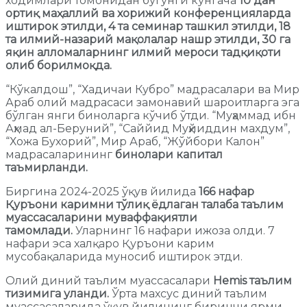
ходимлари томонидан бугунги кунгача
10 дан
ортиқ маҳаллий ва хорижий конференцияларда
иштирок этилди, 4 та семинар ташкил этилди, 18
та илмий-назарий мақолалар нашр этилди, 30 га
яқин алломаларнинг илмий мероси тадқиқоти
олиб борилмоқда.
“Кўкалдош”, “Хадичаи Кубро” мадрасалари ва Мир
Араб олий мадрасаси замонавий шароитларга эга
бўлган янги биноларга кўчиб ўтди. “Муҳаммад ибн
Аҳмад ал-Беруний”, “Саййид Муҳйиддин махдум”,
“Хожа Бухорий”, Мир Араб, “Жўйбори Калон”
мадрасаларининг
бинолари капитал
таъмирланди.
Биргина 2024-2025 ўқув йилида
166 нафар
Қуръони каримни тўлиқ ёдлаган талаба таълим
муассасаларини муваффақиятли
тамомлади.
Уларнинг 16 нафари ижоза олди. 7
нафари эса халқаро Қуръони карим
мусобақаларида муносиб иштирок этди.
Олий диний таълим муассасалари
Hemis таълим
тизимига уланди.
Ўрта махсус диний таълим
муассасаларида ўқув йилининг биринчи ярми