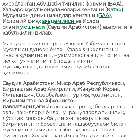
ҳисобланган
Абу Даби тинчлик форуми (БАА),
Халқаро мусулмон уламолари кенгаши
(Қатар)
,
Мусулмон донишмандлар кенгаши
(БАА)
,
Исломий фиқҳ
академияси
ва Ислом
олами
уюшмаси
(Саудия Арабистони)
аъзолигига
қабул қилиндилар
.
Мазкур ташкилотларга аъзолик Ўзбекистоннинг
мусулмон дунёси билан ўзаро ҳамкорлигини
янада кучайтириш, муаммоларга ечим топиш ва
ислом умматининг бирдамлигини
мустаҳкамлашда муҳим омил бўлиб хизмат
қилмоқда.
Саудия Арабистони, Миср Араб Республикаси,
Бирлашган Араб Амирлиги, Жанубий Корея,
Финландия, Озарбайжон, Туркия, Қозоғистон,
Қирғизистон ва Афғонистон
давлатларидаги
йирик халқаро тадбирлар ва кенг
аҳоли вакиллари билан учрашувларда тинчлик,
дўстлик, меҳр-оқибат, инсонпарварлик ва
бағрикенглик борасидаги ташаббуслари билан
мусулмон оламида эътибор қозонган Шайх
Нуриддин Холиқназар Имом Мотуридий халқаро