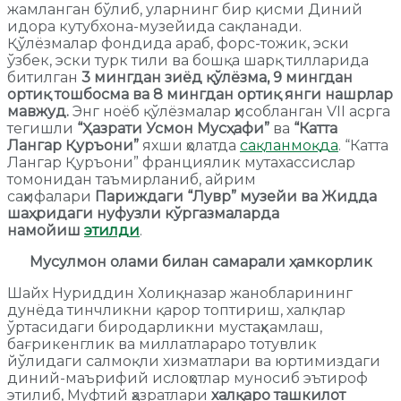
жамланган бўлиб, уларнинг бир қисми Диний
идора кутубхона-музейида сақланади.
Қўлёзмалар фондида араб, форс-тожик, эски
ўзбек, эски турк тили ва бошқа шарқ тилларида
битилган
3 мингдан зиёд қўлёзма, 9 мингдан
ортиқ тошбосма ва 8 мингдан ортиқ янги нашрлар
мавжуд.
Энг ноёб қўлёзмалар ҳисобланган VII асрга
тегишли
“Ҳазрати Усмон Мусҳафи”
ва
“Катта
Лангар Қуръони”
яхши ҳолатда
сақланмоқда
. “Катта
Лангар Қуръони” франциялик мутахассислар
томонидан таъмирланиб, айрим
саҳифалари
Париждаги “Лувр” музейи ва Жидда
шаҳридаги нуфузли кўргазмаларда
намойиш
этилди
.
Мусулмон олами билан самарали ҳамкорлик
Шайх Нуриддин Холиқназар жанобларининг
дунёда тинчликни қарор топтириш, халқлар
ўртасидаги биродарликни мустаҳкамлаш,
бағрикенглик ва миллатлараро тотувлик
йўлидаги салмоқли хизматлари ва юртимиздаги
диний-маърифий ислоҳотлар муносиб эътироф
этилиб, Муфтий ҳазратлари
халқаро ташкилот