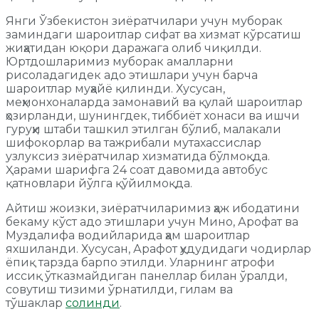
Янги Ўзбекистон зиёратчилари учун муборак
заминдаги шароитлар сифат ва хизмат кўрсатиш
жиҳатидан юқори даражага олиб чиқилди.
Юртдошларимиз муборак амалларни
рисоладагидек адо этишлари учун барча
шароитлар муҳайё қилинди. Хусусан,
меҳмонхоналарда замонавий ва қулай шароитлар
ҳозирланди, шунингдек, тиббиёт хонаси ва ишчи
гуруҳи штаби ташкил этилган бўлиб, малакали
шифокорлар ва тажрибали мутахассислар
узлуксиз зиёратчилар хизматида бўлмоқда.
Ҳарами шарифга 24 соат давомида автобус
қатновлари йўлга қўйилмоқда.
Айтиш жоизки, зиёратчиларимиз ҳаж ибодатини
бекаму кўст адо этишлари учун Мино, Арофат ва
Муздалифа водийларида ҳам шароитлар
яхшиланди. Хусусан, Арафот ҳудудидаги чодирлар
ёпиқ тарзда барпо этилди. Уларнинг атрофи
иссиқ ўтказмайдиган панеллар билан ўралди,
совутиш тизими ўрнатилди, гилам ва
тўшаклар
солинди
.