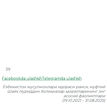
39
Facebookda ulashish
Telegramda ulashish
Ўзбекистон мусулмонлари идораси раиси, муфтий
Шайх Нуриддин Холиқназар ҳазратларининг энг
асосий фаолиятлари
(19.10.2021 – 31.08.2025)