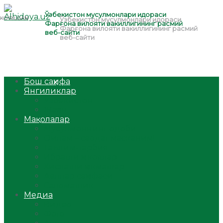
Бош саҳифа
Янгиликлар
Ўзбекистон
Жаҳон
Мақолалар
Мусулмоннинг одоби
Оилам – саодат масканим!
Таълим-тарбия
Ибратли ҳикоялар
Хислатли ҳикматлар
Аёллар саҳифаси
Саломатлик
Медиа
Видео
Фото