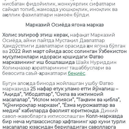
нисбатан фидойилик, жонкуярлик сифатлари
сайқал топиб, жамоада уюшқоқлик, иноқлик ва
аҳиллик фазилатлари намоён бўлди.
Марказий Осиёда ягона марказ
Холис эътироф этиш керак,
нафақат Марказий
Осиёда, айни пайтда Мустақил Давлатлар
Ҳамдўстлиги давлатлари орасида ҳам ягона бўлган
ва
2022 йил март ойида асос солинган
Ўзбекистон
мусулмонлари идораси қошидаги Фатво
марказининг иш бошлашида
Шайх Нуриддин
Холиқназар ҳазратларининг ташаббуслари ва
бевосита саъй-ҳаракатлари
беқиёс
.
Бугун алоҳида бинода жойлашган ушбу Фатво
марказида
25 нафар етук уламо етти йўналиш –
“Ақида”, “Ибодатлар”, “Оила ва ижтимоий
масалалар”, “Ислом молияси”, “Тақвим ва қибла”,
“Қўнғироқлар маркази”, “Ёзма мурожаатлар ва
медиа” кабиларда фаолият юритмоқда.
Диний
савол-жавобларга ихтисослашган
Колл-марказда
бир неча мутахассислар ҳафтанинг ҳар куни турли
масалалар юзасидан бериладиган саволларга