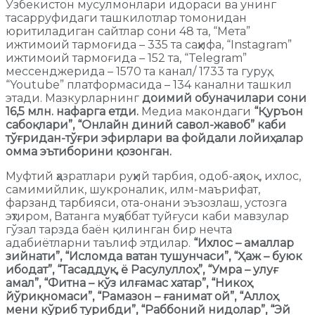
Ўзбекистон мусулмонлари идораси ва унинг
тасарруфидаги ташкилотлар томонидан
юритиладиган сайтлар сони 48 та, “Мета”
ижтимоий тармоғида – 335 та саҳифа, “Instagram”
ижтимоий тармоғида – 152 та, “Telegram”
мессенджерида – 1570 та канал/ 1733 та гуруҳ,
“Youtube” платформасида – 134 канални ташкил
этади. Мазкурларнинг
доимий обуначилари сони
16,5 млн. нафарга етди.
Медиа макондаги
“Қуръон
сабоқлари”, “Онлайн диний савол-жавоб” каби
тўғридан-тўғри эфирлари ва фойдали лойиҳалар
омма эътиборини қозонган.
Муфтий ҳазратлари руҳий тарбия, одоб-аҳлоқ, ихлос,
самимийлик, шукроналик, илм-маърифат,
фарзанд тарбияси, ота-онани эъзозлаш, устозга
эҳтиром, Ватанга муҳаббат туйғуси каби мавзулар
гўзал тарзда баён қилинган бир нечта
адабиётларни таълиф этдилар.
“Ихлос – амаллар
зийнати”, “Исломда ватан тушунчаси”, “Ҳаж – буюк
ибодат”, “Тасаддуқ, ё Расулуллоҳ”, “Умра – улуғ
амал”, “Фитна – кўз илғамас хатар”, “Никоҳ
йўриқномаси”, “Рамазон – ғанимат ой”, “Аллоҳ
мени кўриб турибди”, “Раббоний нидолар”, “Эй