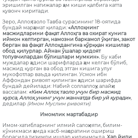
эришилган натижалар ҳам киши қалбига катта
қувонч киритади.
Зеро, Аллоҳ таоло Тавба сурасининг 18-оятида
бундай марҳамат қилади
:
«Аллоҳнинг
масжидларини фақат Аллоҳга ва охират кунига
иймон келтирган, намозни баркамол ўқиган, закот
берган ва фақат Аллоҳдангина қўрққан кишилар
обод қилурлар. Айнан ўшалар ҳидоят
топувчилардан бўлишлари мумкин».
Бу каби
муждалар ҳадиси шарифларда ҳам келган бўлиб,
масжид қурган ва обод этган кишига улуғ
мукофотлар ваъда қилинган. Усмон ибн
Аффондан ривоят қилинган ҳадиси шарифда
бундай дейилади: Набий соллаллоҳу алайҳи
вассалам:
«Ким Аллоҳ таоло учун бир масжид
қурса, Аллоҳ унинг учун жаннатда бир уй қуради»
,
дедилар
(Имом Муслим ривояти)
.
Имомлик мартабадир
Имом-хатибларнинг илмий салоҳияти, билим-
кўникмаси ҳамда касб-маҳоратини ошириш
борасида тизимли ишлар қилинмоқда.
Ҳар йили