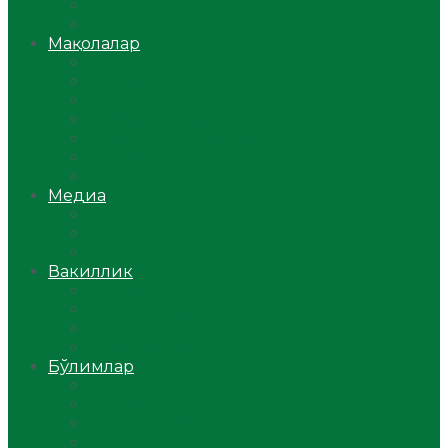
Ўзбекистон
Жаҳон
Мақолалар
Мусулмоннинг одоби
Оилам – саодат масканим!
Таълим-тарбия
Ибратли ҳикоялар
Хислатли ҳикматлар
Аёллар саҳифаси
Саломатлик
Медиа
Видео
Фото
Аудио
Вакиллик
Вилоят вакиллиги
Имомлар фаолиятидан
Фиқҳ мактаби
Масжидлар
Бўлимлар
Фиқҳ
Рамазон
Савол-жавоб
Ислом ва иймон