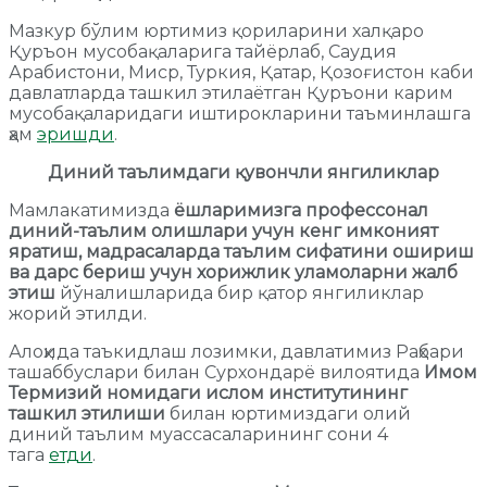
Мазкур бўлим юртимиз қориларини халқаро
Қуръон мусобақаларига тайёрлаб, Саудия
Арабистони, Миср, Туркия, Қатар, Қозоғистон каби
давлатларда ташкил этилаётган Қуръони карим
мусобақаларидаги иштирокларини таъминлашга
ҳам
эришди
.
Диний таълимдаги қувончли янгиликлар
Мамлакатимизда
ёшларимизга профессонал
диний-таълим олишлари учун кенг имконият
яратиш, мадрасаларда таълим сифатини ошириш
ва дарс бериш учун хорижлик уламоларни жалб
этиш
йўналишларида бир қатор янгиликлар
жорий этилди.
Алоҳида таъкидлаш лозимки, давлатимиз Раҳбари
ташаббуслари билан Сурхондарё вилоятида
Имом
Термизий номидаги ислом институтининг
ташкил этилиши
билан юртимиздаги олий
диний таълим муассасаларининг сони 4
тага
етди
.