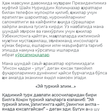
Ҳаж мавсуми давомида муҳтарам Президентимиз
муфтий Шайх Нуриддин Холиқназар ҳазратлари
билан телефон мулоқоти қилиб, ҳожилар учун
яратилган шароитлар, нуронийларнинг
саломатлиги ва кайфияти ҳақида сўрашлари
хайрли анаъна тусига кирди. Ўз навбатида мана
шундай эҳтиром ва ғамхўрлик учун ҳожилар
Ўзбекистонга қайтгач, маҳаллаларда ижтимоий
муҳитни мустаҳкамлаш, эҳтиёжманд инсонларга
кўмак бериш, ёшларни илм-маърифатга тарғиб
этишда намуна кўрсатиш ишларида
ибрат
кўрсатмоқдалар
.
Мана шундай саъй-ҳаракатлар юртимиздаги
“Инсон қадри – улуғ”, деган юксак тамойил
фуқароларимиз дунёнинг қайси бурчагида бўлса
ҳам амалда эканини яққол намоён этади.
«Эй туркий элим…»
Қадимий турк давлати асосчиларидан бири
Билга Хоқон туркий халқларга юзланиб:
“Эй
туркий элим, ўзлигингга қайт, ўзингни англа –
янада юксалгайсан!”
– деган эди. Бугун а
на шу