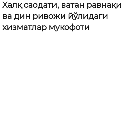
Халқ саодати, ватан равнақи
ва дин ривожи йўлидаги
хизматлар мукофоти