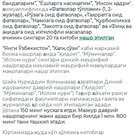
бандаларим”, “Ёшларга насиҳатим”, “Инсон қадри
”,
ҳаммуаллифликда
«Фатволар тўплами» (1, 2-
жузлар), «Рўзага оид фатволар», «Таҳоратга оид
фатволар», “Намозга оид фатволар”, “Қурбонликка
оид фатволар”, “Закотга оид фатволар” ва «Фиқҳ ва
ақидага оид ихтилофли масалалар
ечими»
сингари
20 та китоби
нашр этилган
.
“Янги Ўзбекистон”, “Халқ сўзи”
каби марказий
босма нашрлар ҳамда “Ҳидоят”, “Мўминалар”,
“Ислом нури” сингари диний-маърифий
нашрларда маънавий-маърифий мавзулардаги
мақолалари нашр этилган.
Шайх Нуриддин Холиқназар ҳазратлари Диний
идоранинг даврий нашрлари (“Ҳидоят”,
“Мўминалар”, “Ислом нури”) Таҳрир ҳайъати раиси
сифатидаги фаолиятлари натижасида газета ва
журналлар ҳар ойда чоп этиладиган адади
ўртача
150 минг нусхага етди. Мазкур даврий
нашрларнинг жами адади бир йилда 1 млн. 800
минг тани ташкил этади.
Юртимизда жуда кўп қўлёзма китоблар