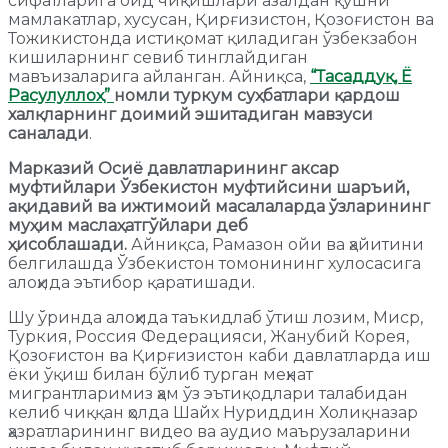
сифатларига оид чиқишлари азалдан қўшни
мамлакатлар, хусусан, Қирғизистон, Қозоғистон ва
Тожикистонда истиқомат қиладиган ўзбекзабон
кишиларнинг севиб тинглайдиган
мавъизаларига айланган. Айниқса,
“Тасаддуқ, Ё
Расулуллоҳ”
номли туркум суҳбатлари қардош
халқларнинг доимий эшитадиган мавзуси
саналади
.
Марказий Осиё давлатларининг аксар
муфтийлари Ўзбекистон муфтийсини шаръий,
ақидавий ва ижтимоий масалаларда ўзларининг
муҳим маслаҳатгўйлари деб
ҳисоблашади.
Айниқса, Рамазон ойи ва ҳайитини
белгилашда Ўзбекистон томонининг хулосасига
алоҳида эътибор қаратишади.
Шу ўринда алоҳида таъкидлаб ўтиш лозим, Миср,
Туркия, Россия Федерацияси, Жанубий Корея,
Қозоғистон ва Қирғизистон каби давлатларда иш
ёки ўқиш билан бўлиб турган меҳнат
мигрантларимиз ҳам ўз эътиқодлари талабидан
келиб чиққан ҳолда Шайх Нуриддин Холиқназар
ҳазратларининг видео ва аудио маърузаларини