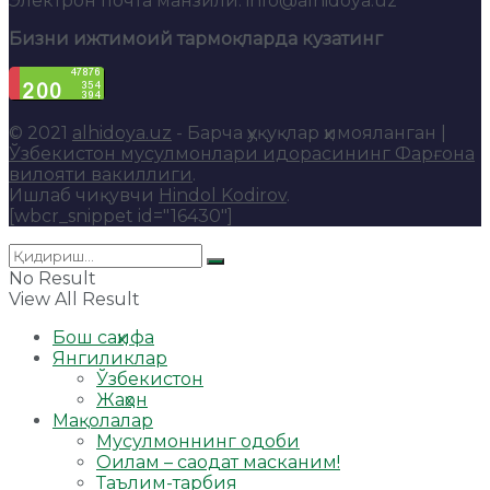
Электрон почта манзили: info@alhidoya.uz
Бизни ижтимоий тармоқларда кузатинг
© 2021
alhidoya.uz
- Барча ҳуқуқлар ҳимояланган |
Ўзбекистон мусулмонлари идорасининг Фарғона
вилояти вакиллиги
.
Ишлаб чиқувчи
Hindol Kodirov
.
[wbcr_snippet id="16430"]
No Result
View All Result
Бош саҳифа
Янгиликлар
Ўзбекистон
Жаҳон
Мақолалар
Мусулмоннинг одоби
Оилам – саодат масканим!
Таълим-тарбия