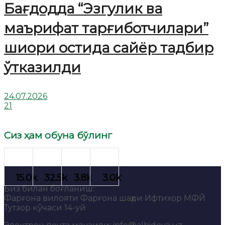
Бағдодда “Эзгулик ва
маърифат тарғиботчилари”
шиори остида сайёр тадбир
ўтказилди
24.07.2026
21
Сиз ҳам обуна бўлинг
Биз билан боғланиш:
Фарғона вилояти Фарғона шаҳри Ифтихор МФЙ
Тутзор кўчаси 14-уй