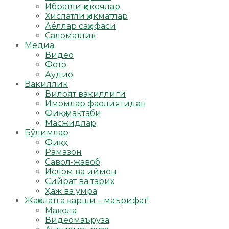
Ибратли ҳикоялар
Хислатли ҳикматлар
Аёллар саҳифаси
Саломатлик
Медиа
Видео
Фото
Аудио
Вакиллик
Вилоят вакиллиги
Имомлар фаолиятидан
Фиқҳ мактаби
Масжидлар
Бўлимлар
Фиқҳ
Рамазон
Савол-жавоб
Ислом ва иймон
Сийрат ва тарих
Ҳаж ва умра
Жаҳолатга қарши – маърифат!
Мақола
Видеомаъруза