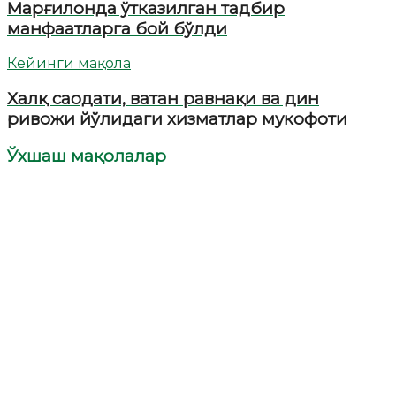
Марғилонда ўтказилган тадбир
манфаатларга бой бўлди
Кейинги мақола
Халқ саодати, ватан равнақи ва дин
ривожи йўлидаги хизматлар мукофоти
Ўхшаш мақолалар