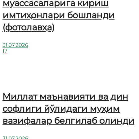
муассасаларига кириш
имтиҳонлари бошланди
(фотолавҳа)
31.07.2026
17
Миллат маънавияти ва дин
софлиги йўлидаги муҳим
вазифалар белгилаб олинди
31.07.2026