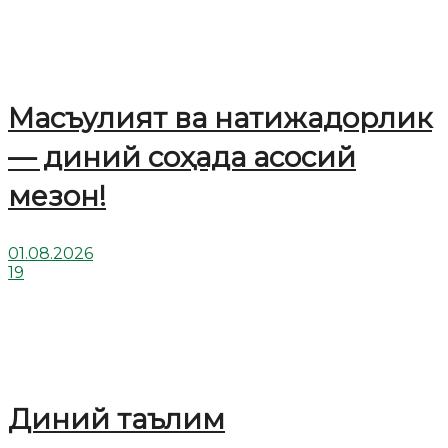
Масъулият ва натижадорлик
— диний соҳада асосий
мезон!
01.08.2026
19
Диний таълим