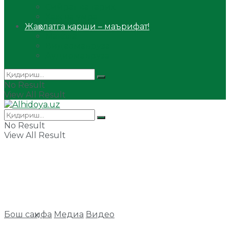
Сийрат ва тарих
Ҳаж ва умра
Жаҳолатга қарши – маърифат!
Мақола
Видеомаъруза
Аудиомаъруза
No Result
View All Result
No Result
View All Result
Бош саҳифа
Медиа
Видео