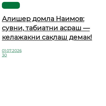
Видео
Алишер домла Наимов:
сувни, табиатни асраш —
келажакни сақлаш демак!
01.07.2026
30