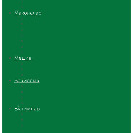
Ўзбекистон
Жаҳон
Мақолалар
Мусулмоннинг одоби
Оилам – саодат масканим!
Таълим-тарбия
Ибратли ҳикоялар
Хислатли ҳикматлар
Аёллар саҳифаси
Саломатлик
Медиа
Видео
Фото
Аудио
Вакиллик
Вилоят вакиллиги
Имомлар фаолиятидан
Фиқҳ мактаби
Масжидлар
Бўлимлар
Фиқҳ
Рамазон
Савол-жавоб
Ислом ва иймон