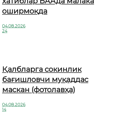
хатиблар БААда малака
оширмоқда
04.08.2026
24
Қалбларга сокинлик
бағишловчи муқаддас
маскан (фотолавҳа)
04.08.2026
14