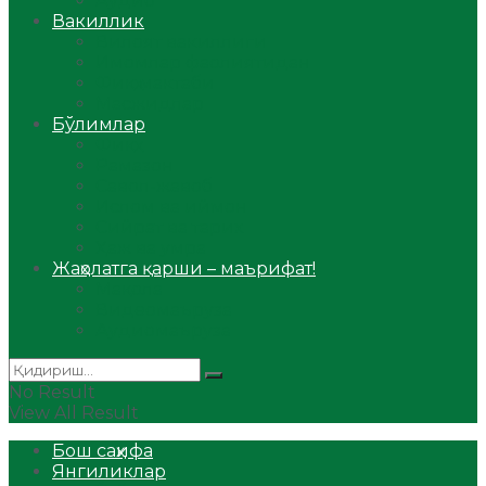
Аудио
Вакиллик
Вилоят вакиллиги
Имомлар фаолиятидан
Фиқҳ мактаби
Масжидлар
Бўлимлар
Фиқҳ
Рамазон
Савол-жавоб
Ислом ва иймон
Сийрат ва тарих
Ҳаж ва умра
Жаҳолатга қарши – маърифат!
Мақола
Видеомаъруза
Аудиомаъруза
No Result
View All Result
Бош саҳифа
Янгиликлар