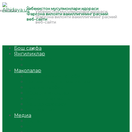
Бош саҳифа
Янгиликлар
Ўзбекистон
Жаҳон
Мақолалар
Мусулмоннинг одоби
Оилам – саодат масканим!
Таълим-тарбия
Ибратли ҳикоялар
Хислатли ҳикматлар
Аёллар саҳифаси
Саломатлик
Медиа
Видео
Фото