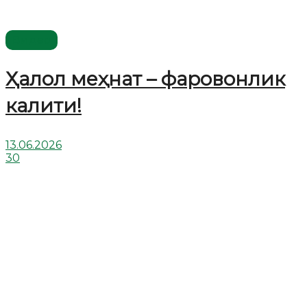
Видео
Ҳалол меҳнат – фаровонлик
калити!
13.06.2026
30