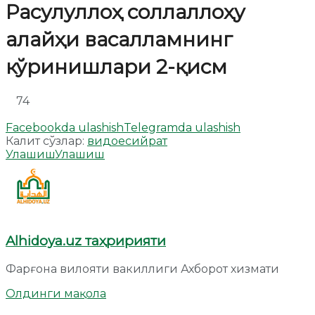
Расулуллоҳ соллаллоҳу
алайҳи васалламнинг
кўринишлари 2-қисм
74
Facebookda ulashish
Telegramda ulashish
Калит сўзлар:
видое
сийрат
Улашиш
Улашиш
Alhidoya.uz таҳририяти
Фарғона вилояти вакиллиги Ахборот хизмати
Олдинги мақола