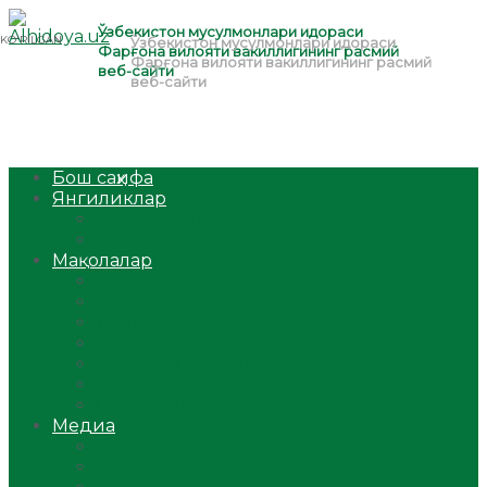
Бош саҳифа
Янгиликлар
Ўзбекистон
Жаҳон
Мақолалар
Мусулмоннинг одоби
Оилам – саодат масканим!
Таълим-тарбия
Ибратли ҳикоялар
Хислатли ҳикматлар
Аёллар саҳифаси
Саломатлик
Медиа
Видео
Фото