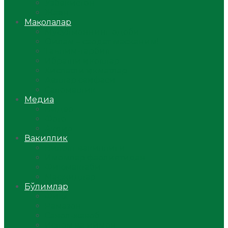
Ўзбекистон
Жаҳон
Мақолалар
Мусулмоннинг одоби
Оилам – саодат масканим!
Таълим-тарбия
Ибратли ҳикоялар
Хислатли ҳикматлар
Аёллар саҳифаси
Саломатлик
Медиа
Видео
Фото
Аудио
Вакиллик
Вилоят вакиллиги
Имомлар фаолиятидан
Фиқҳ мактаби
Масжидлар
Бўлимлар
Фиқҳ
Рамазон
Савол-жавоб
Ислом ва иймон