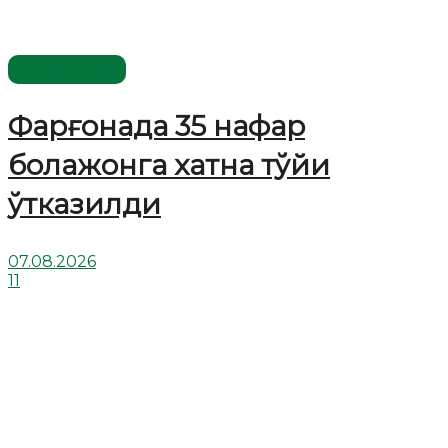
Ўзбекистон
Фарғонада 35 нафар
болажонга хатна тўйи
ўтказилди
07.08.2026
11