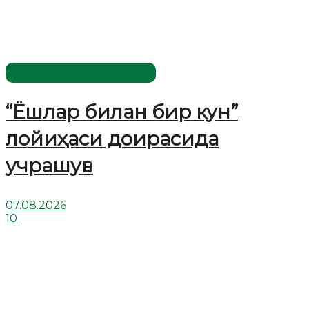
Имомлар фаолиятидан
“Ёшлар билан бир кун”
лойиҳаси доирасида
учрашув
07.08.2026
10