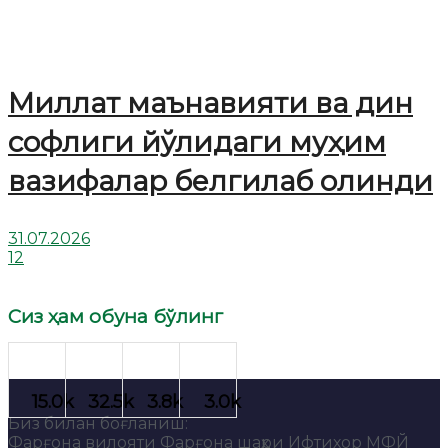
Миллат маънавияти ва дин
софлиги йўлидаги муҳим
вазифалар белгилаб олинди
31.07.2026
12
Сиз ҳам обуна бўлинг
Биз билан боғланиш:
Фарғона вилояти Фарғона шаҳри Ифтихор МФЙ