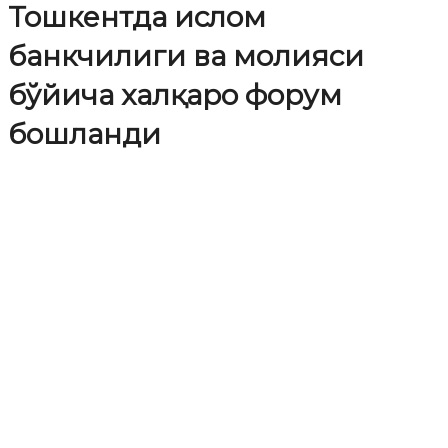
Тошкентда ислом
банкчилиги ва молияси
бўйича халқаро форум
бошланди