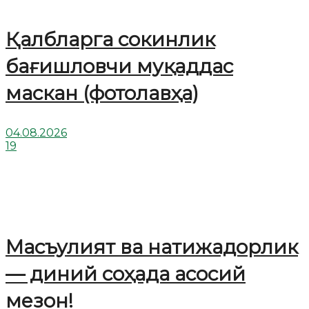
Қалбларга сокинлик
бағишловчи муқаддас
маскан (фотолавҳа)
04.08.2026
19
Масъулият ва натижадорлик
— диний соҳада асосий
мезон!