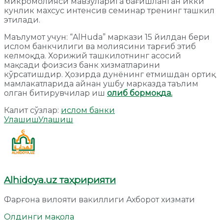
микромолияси мавзуларига бағишланган икки
кунлик махсус интенсив семинар тренинг ташкил
этилади.
Маълумот учун: “AlHuda” маркази 15 йилдан бери
ислом банкчилиги ва молиясини тарғиб этиб
келмоқда. Хорижий ташкилотнинг асосий
мақсади фоизсиз банк хизматларини
кўрсатишдир. Ҳозирда дунёнинг етмишдан ортиқ
мамлакатларида айнан ушбу марказда таълим
олган битирувчилар иш
олиб бормоқда.
Калит сўзлар:
ислом банки
Улашиш
Улашиш
Alhidoya.uz таҳририяти
Фарғона вилояти вакиллиги Ахборот хизмати
Олдинги мақола