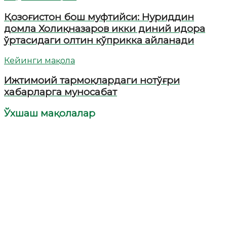
Қозоғистон бош муфтийси: Нуриддин
домла Холиқназаров икки диний идора
ўртасидаги олтин кўприкка айланади
Кейинги мақола
Ижтимоий тармоқлардаги нотўғри
хабарларга муносабат
Ўхшаш мақолалар