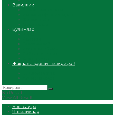
Аудио
Вакиллик
Вилоят вакиллиги
Имомлар фаолиятидан
Фиқҳ мактаби
Масжидлар
Бўлимлар
Фиқҳ
Рамазон
Савол-жавоб
Ислом ва иймон
Сийрат ва тарих
Ҳаж ва умра
Жаҳолатга қарши – маърифат!
Мақола
Видеомаъруза
Аудиомаъруза
No Result
View All Result
Бош саҳифа
Янгиликлар