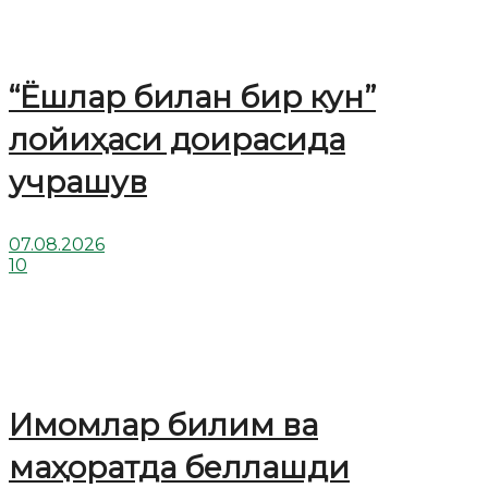
“Ёшлар билан бир кун”
лойиҳаси доирасида
учрашув
07.08.2026
10
Имомлар билим ва
маҳоратда беллашди