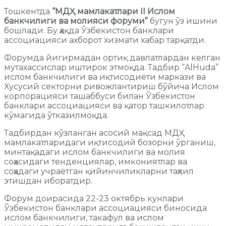
Тошкентда
“МДҲ мамлакатлари II Ислом
банкчилиги ва молияси форуми”
бугун ўз ишини
бошлади. Бу ҳақда Ўзбекистон банклари
ассоциацияси ахборот хизмати хабар тарқатди.
Форумда йигирмадан ортиқ давлатлардан келган
мутахассислар иштирок этмоқда. Тадбир “AlHuda”
ислом банкчилиги ва иқтисодиёти маркази ва
Хусусий секторни ривожлантириш бўйича Ислом
корпорацияси ташаббуси билан Ўзбекистон
банклари ассоциацияси ва қатор ташкилотлар
кўмагида ўтказилмоқда.
Тадбирдан кўзланган асосий мақсад МДҲ
мамлакатларидаги иқтисодий бозорни ўрганиш,
минтақадаги ислом банкчилиги ва молия
соҳасидаги тенденциялар, имкониятлар ва
соҳадаги учраётган қийинчиликларни таҳлил
этишдан иборатдир.
Форум доирасида 22-23 октябрь кунлари
Ўзбекистон банклари ассоциацияси биносида
ислом банкчилиги, такафул ва ислом