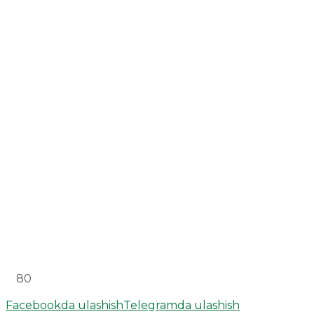
80
Facebookda ulashish
Telegramda ulashish