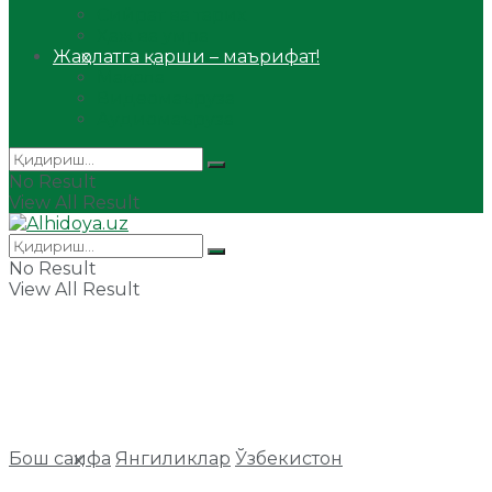
Сийрат ва тарих
Ҳаж ва умра
Жаҳолатга қарши – маърифат!
Мақола
Видеомаъруза
Аудиомаъруза
No Result
View All Result
No Result
View All Result
Бош саҳифа
Янгиликлар
Ўзбекистон