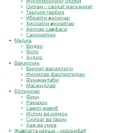
Мусулмоннинг одоби
Оилам – саодат масканим!
Таълим-тарбия
Ибратли ҳикоялар
Хислатли ҳикматлар
Аёллар саҳифаси
Саломатлик
Медиа
Видео
Фото
Аудио
Вакиллик
Вилоят вакиллиги
Имомлар фаолиятидан
Фиқҳ мактаби
Масжидлар
Бўлимлар
Фиқҳ
Рамазон
Савол-жавоб
Ислом ва иймон
Сийрат ва тарих
Ҳаж ва умра
Жаҳолатга қарши – маърифат!