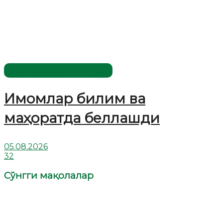
Имомлар фаолиятидан
Имомлар билим ва
маҳоратда беллашди
05.08.2026
32
Сўнгги мақолалар