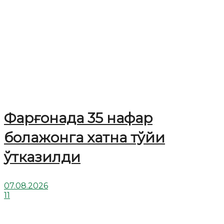
Фарғонада 35 нафар
болажонга хатна тўйи
ўтказилди
07.08.2026
11