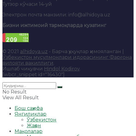
Тутзор кўчаси 14-уй
Электрон почта манзили: info@alhidoya.uz
Бизни ижтимоий тармоқларда кузатинг
© 2021
alhidoya.uz
- Барча ҳуқуқлар ҳимояланган |
Ўзбекистон мусулмонлари идорасининг Фарғона
вилояти вакиллиги
.
Ишлаб чиқувчи
Hindol Kodirov
.
[wbcr_snippet id="16430"]
No Result
View All Result
Бош саҳифа
Янгиликлар
Ўзбекистон
Жаҳон
Мақолалар