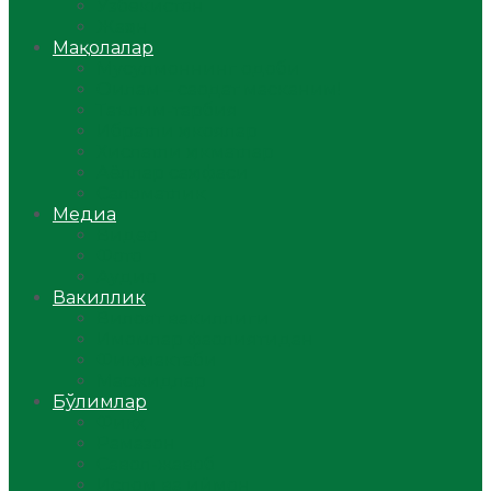
Ўзбекистон
Жаҳон
Мақолалар
Мусулмоннинг одоби
Оилам – саодат масканим!
Таълим-тарбия
Ибратли ҳикоялар
Хислатли ҳикматлар
Аёллар саҳифаси
Саломатлик
Медиа
Видео
Фото
Аудио
Вакиллик
Вилоят вакиллиги
Имомлар фаолиятидан
Фиқҳ мактаби
Масжидлар
Бўлимлар
Фиқҳ
Рамазон
Савол-жавоб
Ислом ва иймон