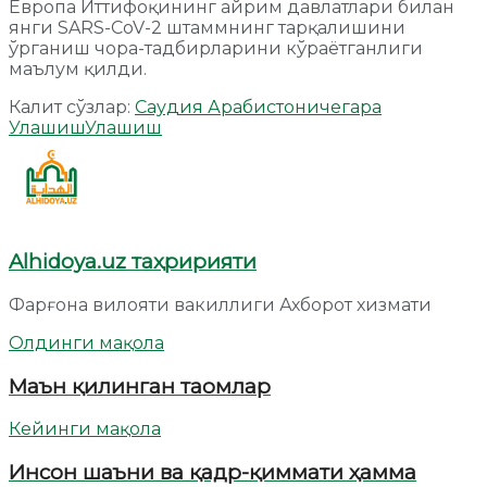
Европа Иттифоқининг айрим давлатлари билан
янги SARS-CoV-2 штаммнинг тарқалишини
ўрганиш чора-тадбирларини кўраётганлиги
маълум қилди.
Калит сўзлар:
Саудия Арабистони
чегара
Улашиш
Улашиш
Alhidoya.uz таҳририяти
Фарғона вилояти вакиллиги Ахборот хизмати
Олдинги мақола
Маън қилинган таомлар
Кейинги мақола
Инсон шаъни ва қадр-қиммати ҳамма