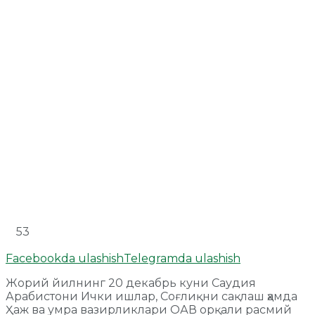
53
Facebookda ulashish
Telegramda ulashish
Жорий йилнинг 20 декабрь куни Саудия
Арабистони Ички ишлар, Соғлиқни сақлаш ҳамда
Ҳаж ва умра вазирликлари ОАВ орқали расмий