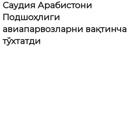
Саудия Арабистони
Подшоҳлиги
авиапарвозларни вақтинча
тўхтатди