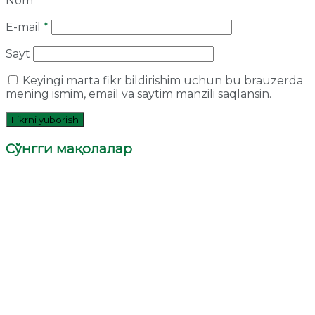
Nom
*
E-mail
*
Sayt
Keyingi marta fikr bildirishim uchun bu brauzerda
mening ismim, email va saytim manzili saqlansin.
Сўнгги мақолалар