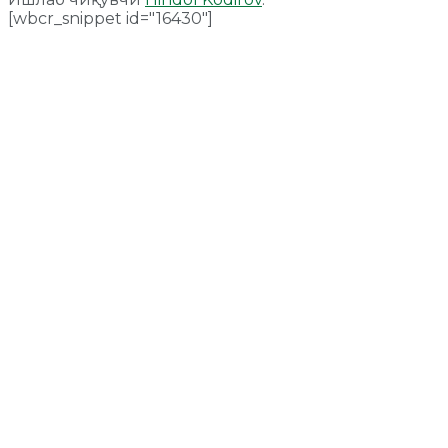
[wbcr_snippet id="16430"]