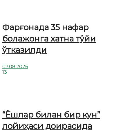
Фарғонада 35 нафар
болажонга хатна тўйи
ўтказилди
07.08.2026
13
“Ёшлар билан бир кун”
лойиҳаси доирасида