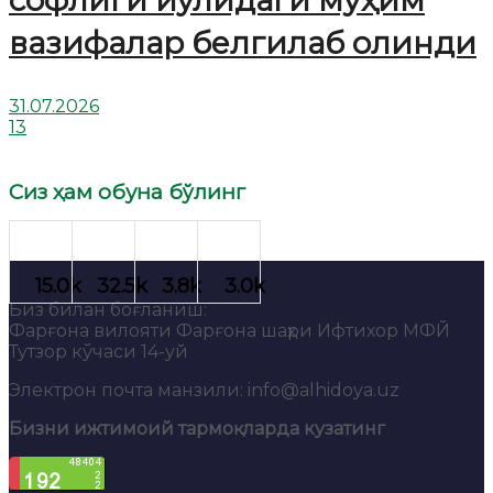
софлиги йўлидаги муҳим
вазифалар белгилаб олинди
31.07.2026
13
Сиз ҳам обуна бўлинг
Биз билан боғланиш:
Фарғона вилояти Фарғона шаҳри Ифтихор МФЙ
Тутзор кўчаси 14-уй
Электрон почта манзили: info@alhidoya.uz
Бизни ижтимоий тармоқларда кузатинг