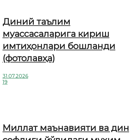
Диний таълим
муассасаларига кириш
имтиҳонлари бошланди
(фотолавҳа)
31.07.2026
19
Миллат маънавияти ва дин