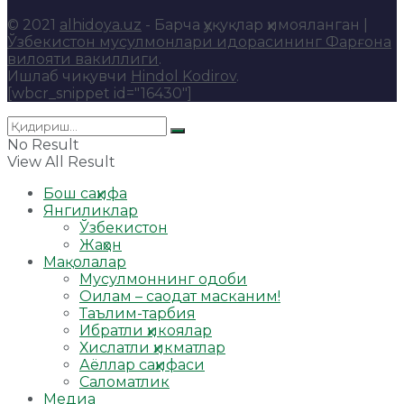
© 2021
alhidoya.uz
- Барча ҳуқуқлар ҳимояланган |
Ўзбекистон мусулмонлари идорасининг Фарғона
вилояти вакиллиги
.
Ишлаб чиқувчи
Hindol Kodirov
.
[wbcr_snippet id="16430"]
No Result
View All Result
Бош саҳифа
Янгиликлар
Ўзбекистон
Жаҳон
Мақолалар
Мусулмоннинг одоби
Оилам – саодат масканим!
Таълим-тарбия
Ибратли ҳикоялар
Хислатли ҳикматлар
Аёллар саҳифаси
Саломатлик
Медиа