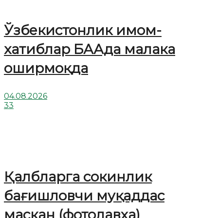
Ўзбекистонлик имом-
хатиблар БААда малака
оширмоқда
04.08.2026
33
Қалбларга сокинлик
бағишловчи муқаддас
маскан (фотолавҳа)