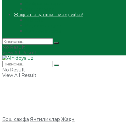
Сийрат ва тарих
Ҳаж ва умра
Жаҳолатга қарши – маърифат!
Мақола
Видеомаъруза
Аудиомаъруза
No Result
View All Result
No Result
View All Result
Бош саҳифа
Янгиликлар
Жаҳон