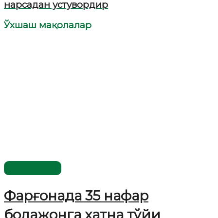
нарсадан устувордир
Ўхшаш мақолалар
Ўзбекистон
Фарғонада 35 нафар
болажонга хатна тўйи