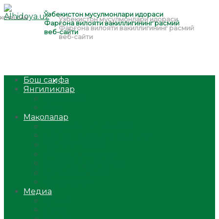
Бош саҳифа
Янгиликлар
Ўзбекистон
Жаҳон
Мақолалар
Мусулмоннинг одоби
Оилам – саодат масканим!
Таълим-тарбия
Ибратли ҳикоялар
Хислатли ҳикматлар
Аёллар саҳифаси
Саломатлик
Медиа
Видео
Фото