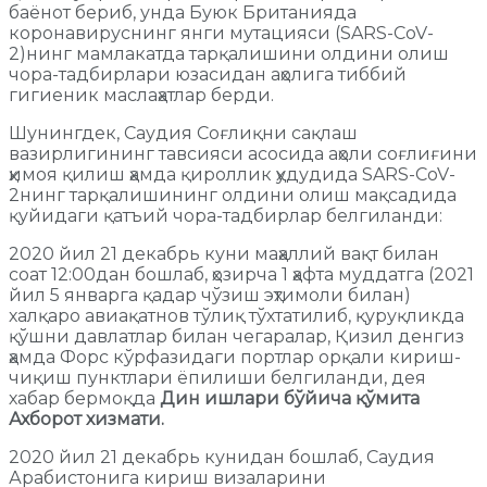
баёнот бериб, унда Буюк Британияда
коронавируснинг янги мутацияси (SARS-CoV-
2)нинг мамлакатда тарқалишини олдини олиш
чора-тадбирлари юзасидан аҳолига тиббий
гигиеник маслаҳатлар берди.
Шунингдек, Саудия Соғлиқни сақлаш
вазирлигининг тавсияси асосида аҳоли соғлиғини
ҳимоя қилиш ҳамда қироллик ҳудудида SARS-CoV-
2нинг тарқалишининг олдини олиш мақсадида
қуйидаги қатъий чора-тадбирлар белгиланди:
2020 йил 21 декабрь куни маҳаллий вақт билан
соат 12:00дан бошлаб, ҳозирча 1 ҳафта муддатга (2021
йил 5 январга қадар чўзиш эҳтимоли билан)
халқаро авиақатнов тўлиқ тўхтатилиб, қуруқликда
қўшни давлатлар билан чегаралар, Қизил денгиз
ҳамда Форс кўрфазидаги портлар орқали кириш-
чиқиш пунктлари ёпилиши белгиланди, дея
хабар бермоқда
Дин ишлари бўйича қўмита
Ахборот хизмати.
2020 йил 21 декабрь кунидан бошлаб, Саудия
Арабистонига кириш визаларини