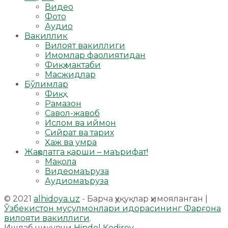
Видео
Фото
Аудио
Вакиллик
Вилоят вакиллиги
Имомлар фаолиятидан
Фиқҳ мактаби
Масжидлар
Бўлимлар
Фиқҳ
Рамазон
Савол-жавоб
Ислом ва иймон
Сийрат ва тарих
Ҳаж ва умра
Жаҳолатга қарши – маърифат!
Мақола
Видеомаъруза
Аудиомаъруза
© 2021
alhidoya.uz
- Барча ҳуқуқлар ҳимояланган |
Ўзбекистон мусулмонлари идорасининг Фарғона
вилояти вакиллиги
.
Ишлаб чиқувчи
Hindol Kodirov
.