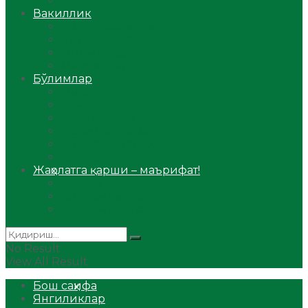
Аудио
Вакиллик
Вилоят вакиллиги
Имомлар фаолиятидан
Фиқҳ мактаби
Масжидлар
Бўлимлар
Фиқҳ
Рамазон
Савол-жавоб
Ислом ва иймон
Сийрат ва тарих
Ҳаж ва умра
Жаҳолатга қарши – маърифат!
Мақола
Видеомаъруза
Аудиомаъруза
No Result
View All Result
Бош саҳифа
Янгиликлар