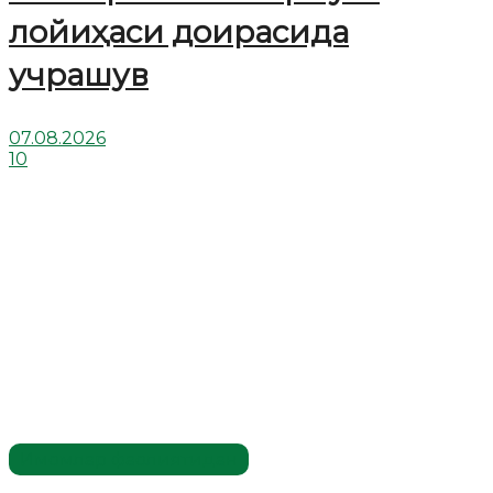
лойиҳаси доирасида
учрашув
07.08.2026
10
Имомлар фаолиятидан