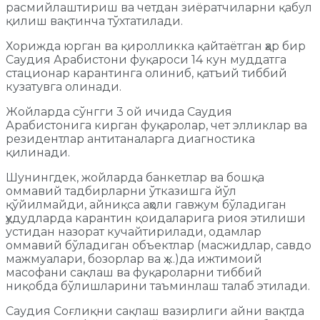
расмийлаштириш ва четдан зиёратчиларни қабул
қилиш вақтинча тўхтатилади.
Хорижда юрган ва қиролликка қайтаётган ҳар бир
Саудия Арабистони фуқароси 14 кун муддатга
стационар карантинга олиниб, қатъий тиббий
кузатувга олинади.
Жойларда сўнгги 3 ой ичида Саудия
Арабистонига кирган фуқаролар, чет элликлар ва
резидентлар антитаналарга диагностика
қилинади.
Шунингдек, жойларда банкетлар ва бошқа
оммавий тадбирларни ўтказишга йўл
қўйилмайди, айниқса аҳоли гавжум бўладиган
ҳудудларда карантин қоидаларига риоя этилиши
устидан назорат кучайтирилади, одамлар
оммавий бўладиган объектлар (масжидлар, савдо
мажмуалари, бозорлар ва ҳ.к.)да ижтимоий
масофани сақлаш ва фуқароларни тиббий
ниқобда бўлишларини таъминлаш талаб этилади.
Саудия Соғлиқни сақлаш вазирлиги айни вақтда