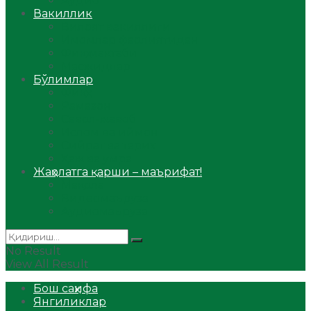
Аудио
Вакиллик
Вилоят вакиллиги
Имомлар фаолиятидан
Фиқҳ мактаби
Масжидлар
Бўлимлар
Фиқҳ
Рамазон
Савол-жавоб
Ислом ва иймон
Сийрат ва тарих
Ҳаж ва умра
Жаҳолатга қарши – маърифат!
Мақола
Видеомаъруза
Аудиомаъруза
No Result
View All Result
Бош саҳифа
Янгиликлар