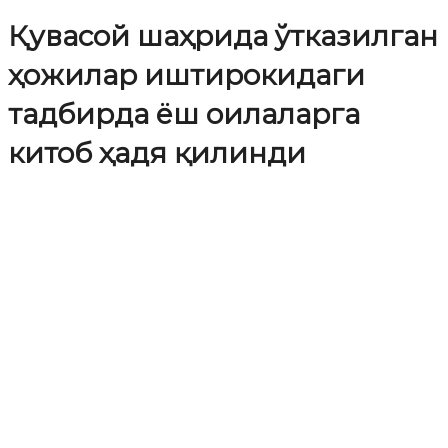
Қувасой шаҳрида ўтказилган
ҳожилар иштирокидаги
тадбирда ёш оилаларга
китоб ҳадя қилинди