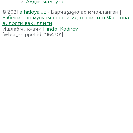
Аудиомаъруза
© 2021
alhidoya.uz
- Барча ҳуқуқлар ҳимояланган |
Ўзбекистон мусулмонлари идорасининг Фарғона
вилояти вакиллиги
.
Ишлаб чиқувчи
Hindol Kodirov
.
[wbcr_snippet id="16430"]