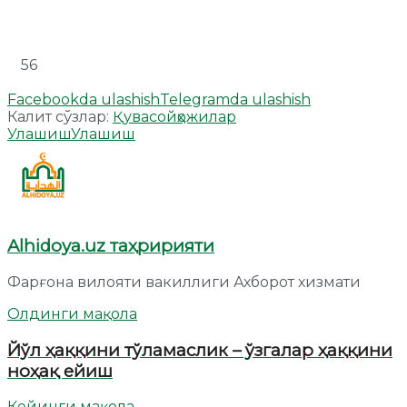
56
Facebookda ulashish
Telegramda ulashish
Калит сўзлар:
Қувасой
ҳожилар
Улашиш
Улашиш
Alhidoya.uz таҳририяти
Фарғона вилояти вакиллиги Ахборот хизмати
Олдинги мақола
Йўл ҳаққини тўламаслик – ўзгалар ҳаққини
ноҳақ ейиш
Кейинги мақола