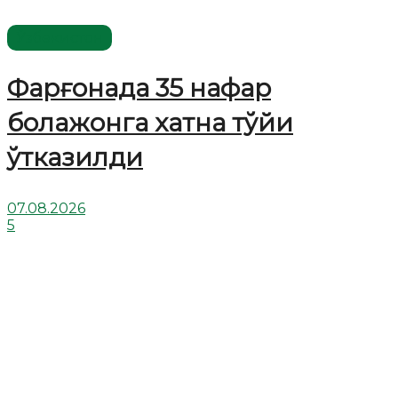
Ўзбекистон
Фарғонада 35 нафар
болажонга хатна тўйи
ўтказилди
07.08.2026
5