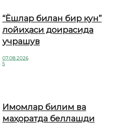
“Ёшлар билан бир кун”
лойиҳаси доирасида
учрашув
07.08.2026
5
Имомлар билим ва
маҳоратда беллашди