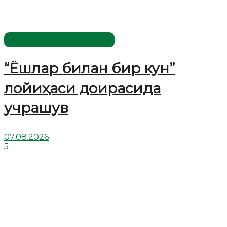
Имомлар фаолиятидан
“Ёшлар билан бир кун”
лойиҳаси доирасида
учрашув
07.08.2026
5