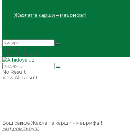
Сийрат ва тарих
Ҳаж ва умра
Жаҳолатга қарши – маърифат!
Мақола
Видеомаъруза
Аудиомаъруза
No Result
View All Result
No Result
View All Result
Бош саҳифа
Жаҳолатга қарши - маърифат!
Видеомаъруза