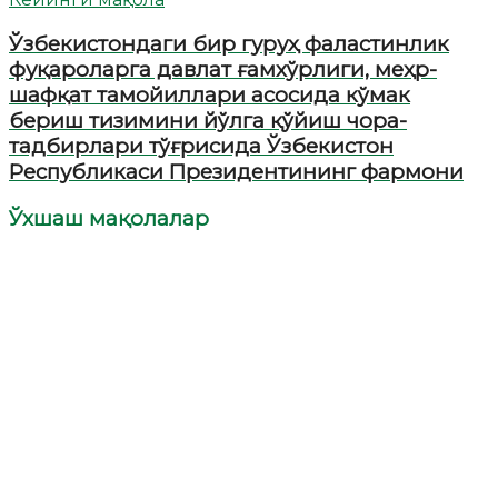
Ўзбекистондаги бир гуруҳ фаластинлик
фуқароларга давлат ғамхўрлиги, меҳр-
шафқат тамойиллари асосида кўмак
бериш тизимини йўлга қўйиш чора-
тадбирлари тўғрисида Ўзбекистон
Республикаси Президентининг фармони
Ўхшаш мақолалар