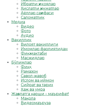
Ибратли ҳикоялар
Хислатли ҳикматлар
Аёллар саҳифаси
Саломатлик
Медиа
Видео
Фото
Аудио
Вакиллик
Вилоят вакиллиги
Имомлар фаолиятидан
Фиқҳ мактаби
Масжидлар
Бўлимлар
Фиқҳ
Рамазон
Савол-жавоб
Ислом ва иймон
Сийрат ва тарих
Ҳаж ва умра
Жаҳолатга қарши – маърифат!
Мақола
Видеомаъруза