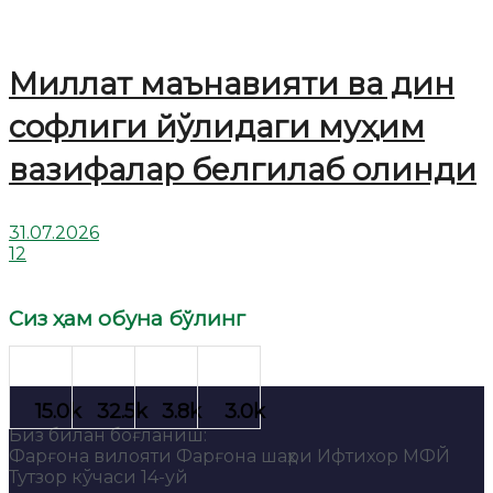
Миллат маънавияти ва дин
софлиги йўлидаги муҳим
вазифалар белгилаб олинди
31.07.2026
12
Сиз ҳам обуна бўлинг
Биз билан боғланиш:
Фарғона вилояти Фарғона шаҳри Ифтихор МФЙ
Тутзор кўчаси 14-уй