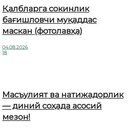
Қалбларга сокинлик
бағишловчи муқаддас
маскан (фотолавҳа)
04.08.2026
18
Масъулият ва натижадорлик
— диний соҳада асосий
мезон!