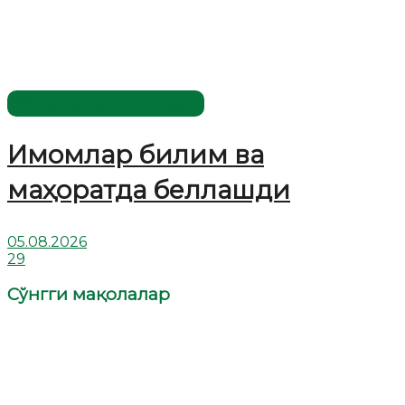
Имомлар фаолиятидан
Имомлар билим ва
маҳоратда беллашди
05.08.2026
29
Сўнгги мақолалар