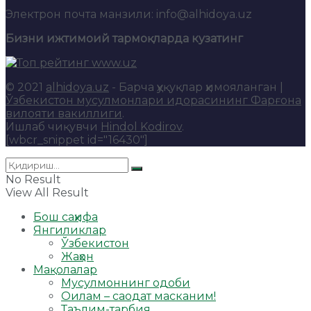
Электрон почта манзили: info@alhidoya.uz
Бизни ижтимоий тармоқларда кузатинг
© 2021
alhidoya.uz
- Барча ҳуқуқлар ҳимояланган |
Ўзбекистон мусулмонлари идорасининг Фарғона
вилояти вакиллиги
.
Ишлаб чиқувчи
Hindol Kodirov
.
[wbcr_snippet id="16430"]
No Result
View All Result
Бош саҳифа
Янгиликлар
Ўзбекистон
Жаҳон
Мақолалар
Мусулмоннинг одоби
Оилам – саодат масканим!
Таълим-тарбия