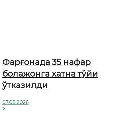
Фарғонада 35 нафар
болажонга хатна тўйи
ўтказилди
07.08.2026
5