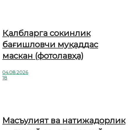
Қалбларга сокинлик
бағишловчи муқаддас
маскан (фотолавҳа)
04.08.2026
18
Масъулият ва натижадорлик