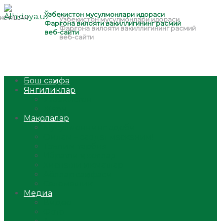
Бош саҳифа
Янгиликлар
Ўзбекистон
Жаҳон
Мақолалар
Мусулмоннинг одоби
Оилам – саодат масканим!
Таълим-тарбия
Ибратли ҳикоялар
Хислатли ҳикматлар
Аёллар саҳифаси
Саломатлик
Медиа
Видео
Фото