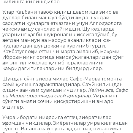
қилишга киришдилар.
Улар Каъбани тавоф қилиш давомида зикр ва
дуолар билан машғул бўлди ҳамда шундай
саодатли кунларга етказгани учун Аллоҳ таолога
чексиз ҳамду санолар айтишди. Шу кезларда
уларнинг қалби шукроналик ҳиссига тўлиб, бу
ҳаётдан мамнун ва масрур эканликлари юз-
кўзларидан шундоққина кўриниб турди.
Каъбатуллоҳни еттинчи марта айланиб, мақоми
Иброҳимнинг ортида намоз ўқиганларидан сўнг
ҳам энг илтижолар қилиб, юракларининг
қаъридаги тилакларини билдирдилар.
Шундан сўнг зиёратчилар Сафо-Марва томонга
саъй қилишга ҳаракатландилар. Саъй қилишдан
олдин зам-зам сувидан ичдилар
. Кейин эса, Сафо
ва Марва оралиғида саъй қилдилар.
Умранинг
сўнгги амали сочни қисқартиришни ҳам адо
этдилар.
Умра ибодати ниҳоясига етгач, зиёратчилар
эҳромдан чиқдилар. Зиёратчилар умра қилгандан
сўнг то Ватанга қайтгунга қадар вақтни ғанимат