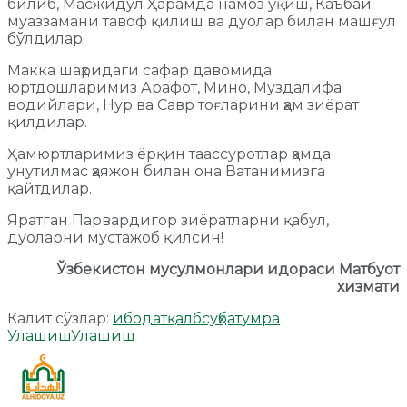
билиб, Масжидул Ҳарамда намоз ўқиш, Каъбаи
муаззамани тавоф қилиш ва дуолар билан машғул
бўлдилар.
Макка шаҳридаги сафар давомида
юртдошларимиз Арафот, Мино, Муздалифа
водийлари, Нур ва Савр тоғларини ҳам зиёрат
қилдилар.
Ҳамюртларимиз ёрқин таассуротлар ҳамда
унутилмас ҳаяжон билан она Ватанимизга
қайтдилар.
Яратган Парвардигор зиёратларни қабул,
дуоларни мустажоб қилсин!
Ўзбекистон мусулмонлари идораси Матбуот
хизмати
Калит сўзлар:
ибодат
қалб
суҳбат
умра
Улашиш
Улашиш