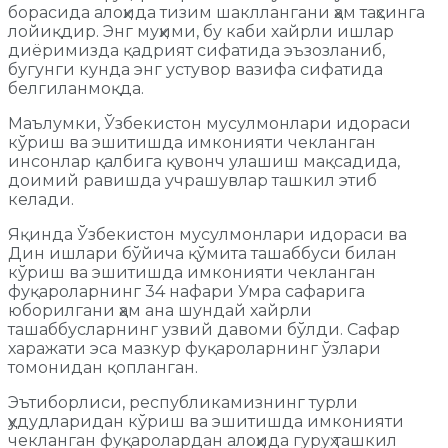
борасида алоҳида тизим шакллангани ҳам таҳсинга
лойиқдир. Энг муҳими, бу каби хайрли ишлар
диёримизда қадрият сифатида эъзозланиб,
бугунги кунда энг устувор вазифа сифатида
белгиланмоқда.
Маълумки, Ўзбекистон мусулмонлари идораси
кўриш ва эшитишда имконияти чекланган
инсонлар қалбига қувонч улашиш мақсадида,
доимий равишда учрашувлар ташкил этиб
келади.
Яқинда Ўзбекистон мусулмонлари идораси ва
Дин ишлари бўйича қўмита ташаббуси билан
кўриш ва эшитишда имконияти чекланган
фуқароларнинг 34 нафари Умра сафарига
юборилгани ҳам ана шундай хайрли
ташаббусларнинг узвий давоми бўлди. Сафар
харажати эса мазкур фуқароларнинг ўзлари
томонидан қопланган.
Эътиборлиси, республикамизнинг турли
ҳудудларидан кўриш ва эшитишда имконияти
чекланган фуқаролардан алоҳида гуруҳ ташкил