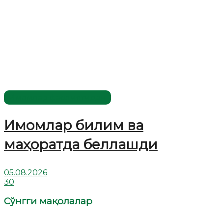
Имомлар фаолиятидан
Имомлар билим ва
маҳоратда беллашди
05.08.2026
30
Сўнгги мақолалар