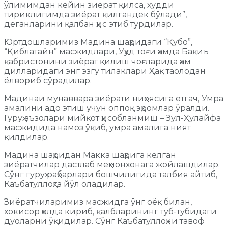
ўлимимдан кейин зиёрат қилса, худди
тириклигимда зиёрат қилгандек бўлади”,
деганларини қалбан ҳис этиб турдилар.
Юртдошларимиз Мадина шаҳридаги “Қубо”,
“Қиблатайн” масжидлари, Уҳуд тоғи ҳамда Бақиъ
қабристонини зиёрат қилиш чоғларида ҳам
дилларидаги энг эзгу тилаклари Ҳақ таолодан
ёлвориб сўрадилар.
Мадинаи мунаввара зиёрати ниҳоясига етгач, Умра
амалини адо этиш учун оппоқ эҳромлар ўралди.
Гуруҳ аъзолари мийқот ҳисобланмиш – Зул-Ҳулайфа
масжидида намоз ўқиб, умра амалига ният
қилдилар.
Мадина шаҳридан Макка шаҳрига келган
зиёратчилар дастлаб меҳмонхонага жойлашдилар.
Сўнг гуруҳ раҳбарлари бошчилигида талбия айтиб,
Каъбатуллоҳга йўл оладилар.
Зиёратчиларимиз масжидга ўнг оёқ билан,
хокисор ҳолда кириб, қалбларининг туб-тубидаги
дуоларни ўқидилар. Сўнг Каъбатуллоҳни тавоф