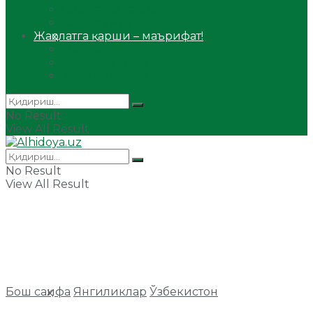
Сийрат ва тарих
Ҳаж ва умра
Жаҳолатга қарши – маърифат!
Мақола
Видеомаъруза
Аудиомаъруза
No Result
View All Result
No Result
View All Result
Бош саҳифа
Янгиликлар
Ўзбекистон