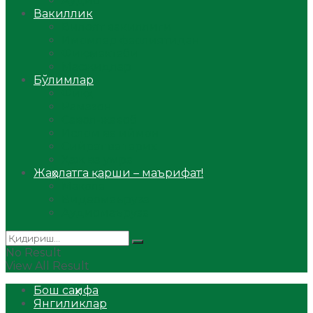
Аудио
Вакиллик
Вилоят вакиллиги
Имомлар фаолиятидан
Фиқҳ мактаби
Масжидлар
Бўлимлар
Фиқҳ
Рамазон
Савол-жавоб
Ислом ва иймон
Сийрат ва тарих
Ҳаж ва умра
Жаҳолатга қарши – маърифат!
Мақола
Видеомаъруза
Аудиомаъруза
No Result
View All Result
Бош саҳифа
Янгиликлар