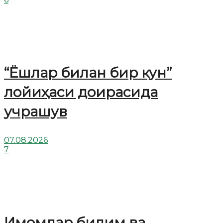
“Ёшлар билан бир кун”
лойиҳаси доирасида
учрашув
07.08.2026
7
Имомлар билим ва