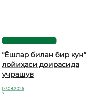
Имомлар фаолиятидан
“Ёшлар билан бир кун”
лойиҳаси доирасида
учрашув
07.08.2026
7