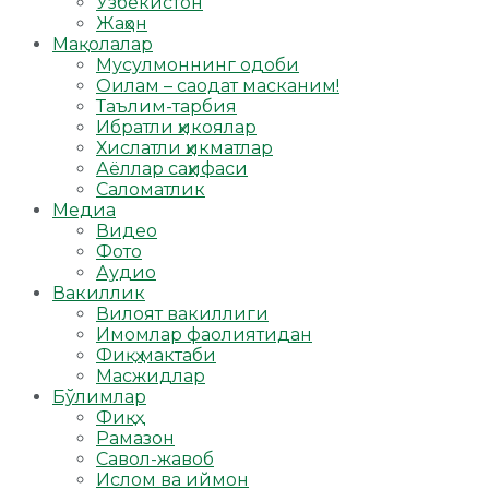
Ўзбекистон
Жаҳон
Мақолалар
Мусулмоннинг одоби
Оилам – саодат масканим!
Таълим-тарбия
Ибратли ҳикоялар
Хислатли ҳикматлар
Аёллар саҳифаси
Саломатлик
Медиа
Видео
Фото
Аудио
Вакиллик
Вилоят вакиллиги
Имомлар фаолиятидан
Фиқҳ мактаби
Масжидлар
Бўлимлар
Фиқҳ
Рамазон
Савол-жавоб
Ислом ва иймон