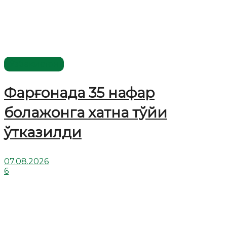
Ўзбекистон
Фарғонада 35 нафар
болажонга хатна тўйи
ўтказилди
07.08.2026
6