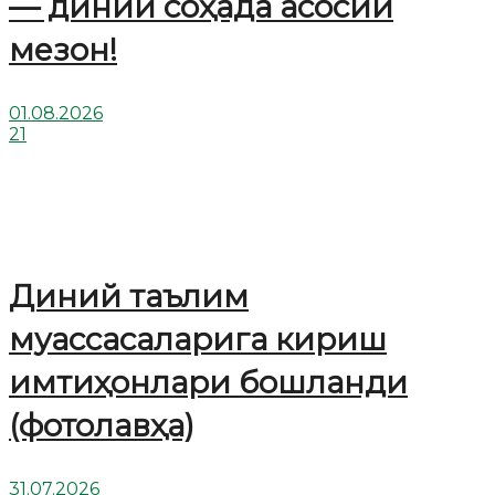
— диний соҳада асосий
мезон!
01.08.2026
21
Диний таълим
муассасаларига кириш
имтиҳонлари бошланди
(фотолавҳа)
31.07.2026