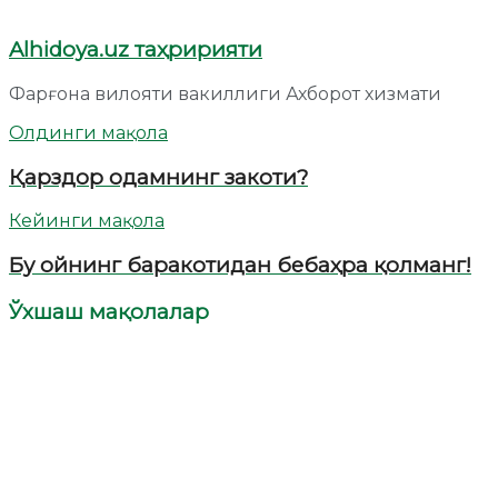
Alhidoya.uz таҳририяти
Фарғона вилояти вакиллиги Ахборот хизмати
Олдинги мақола
Қарздор одамнинг закоти?
Кейинги мақола
Бу ойнинг баракотидан бебаҳра қолманг!
Ўхшаш мақолалар