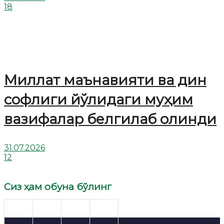
18
Миллат маънавияти ва дин
софлиги йўлидаги муҳим
вазифалар белгилаб олинди
31.07.2026
12
Сиз ҳам обуна бўлинг