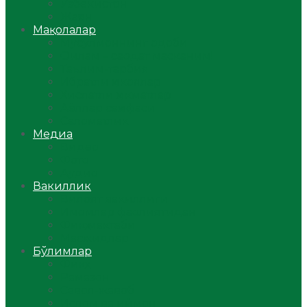
Ўзбекистон
Жаҳон
Мақолалар
Мусулмоннинг одоби
Оилам – саодат масканим!
Таълим-тарбия
Ибратли ҳикоялар
Хислатли ҳикматлар
Аёллар саҳифаси
Саломатлик
Медиа
Видео
Фото
Аудио
Вакиллик
Вилоят вакиллиги
Имомлар фаолиятидан
Фиқҳ мактаби
Масжидлар
Бўлимлар
Фиқҳ
Рамазон
Савол-жавоб
Ислом ва иймон