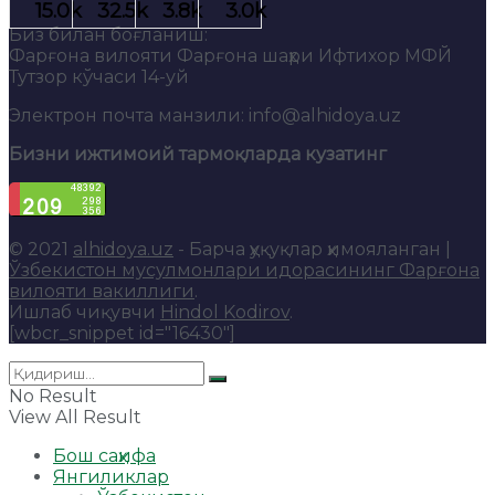
Биз билан боғланиш:
Фарғона вилояти Фарғона шаҳри Ифтихор МФЙ
Тутзор кўчаси 14-уй
Электрон почта манзили: info@alhidoya.uz
Бизни ижтимоий тармоқларда кузатинг
© 2021
alhidoya.uz
- Барча ҳуқуқлар ҳимояланган |
Ўзбекистон мусулмонлари идорасининг Фарғона
вилояти вакиллиги
.
Ишлаб чиқувчи
Hindol Kodirov
.
[wbcr_snippet id="16430"]
No Result
View All Result
Бош саҳифа
Янгиликлар