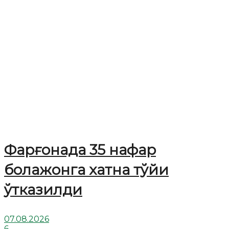
Фарғонада 35 нафар
болажонга хатна тўйи
ўтказилди
07.08.2026
6