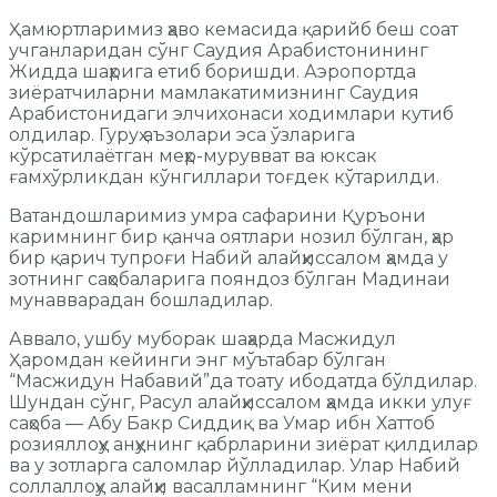
Ҳамюртларимиз ҳаво кемасида қарийб беш соат
учганларидан сўнг Саудия Арабистонининг
Жидда шаҳрига етиб боришди. Аэропортда
зиёратчиларни мамлакатимизнинг Саудия
Арабистонидаги элчихонаси ходимлари кутиб
олдилар. Гуруҳ аъзолари эса ўзларига
кўрсатилаётган меҳр-мурувват ва юксак
ғамхўрликдан кўнгиллари тоғдек кўтарилди.
Ватандошларимиз умра сафарини Қуръони
каримнинг бир қанча оятлари нозил бўлган, ҳар
бир қарич тупроғи Набий алайҳиссалом ҳамда у
зотнинг саҳобаларига пояндоз бўлган Мадинаи
мунавварадан бошладилар.
Аввало, ушбу муборак шаҳарда Масжидул
Ҳаромдан кейинги энг мўътабар бўлган
“Масжидун Набавий”да тоату ибодатда бўлдилар.
Шундан сўнг, Расул алайҳиссалом ҳамда икки улуғ
саҳоба — Абу Бакр Сиддиқ ва Умар ибн Хаттоб
розияллоҳу анҳунинг қабрларини зиёрат қилдилар
ва у зотларга саломлар йўлладилар. Улар Набий
соллаллоҳу алайҳи васалламнинг “Ким мени