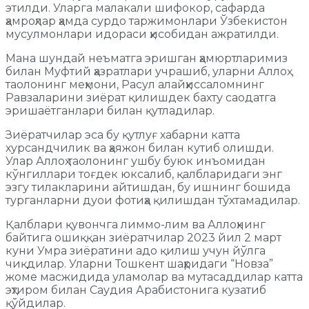
этилди. Уларга малакали шифокор, сафарда
ҳамроҳлар ҳамда сурдо таржимонлари Ўзбекистон
мусулмонлари идораси ҳисобидан ажратилди.
Мана шундай неъматга эришган ҳамюртларимиз
билан Муфтий ҳазратлари учрашиб, уларни Аллоҳ
таолонинг меҳмони, Расул алайҳиссаломнинг
Равзаларини зиёрат қилишдек бахту саодатга
эришаётганлари билан қутладилар.
Зиёратчилар эса бу қутлуғ хабарни катта
хурсандчилик ва ҳаяжон билан кутиб олишди.
Улар Аллоҳ таолонинг ушбу буюк инъомидан
кўнгиллари тоғдек юксалиб, қалбларидаги энг
эзгу тилакларини айтишдан, бу ишнинг бошида
турганларни дуои фотиҳа қилишдан тўхтамадилар.
Қалблари қувончга лиммо-лим ва Аллоҳнинг
байтига ошиққан зиёратчилар 2023 йил 2 март
куни Умра зиёратини адо қилиш учун йўлга
чиқдилар. Уларни Тошкент шаҳридаги “Новза”
жоме масжидида уламолар ва мутасаддилар катта
эҳтиром билан Саудия Арабистонига кузатиб
қўйдилар.