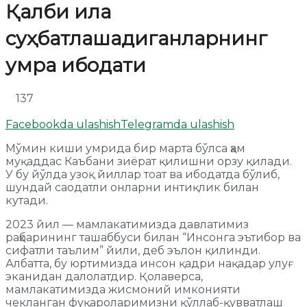
Қалби ила
суҳбатлашадиганларнинг
умра ибодати
137
Facebookda ulashish
Telegramda ulashish
Мўмин киши умрида бир марта бўлса ҳам
муқаддас Каъбани зиёрат қилишни орзу қилади.
У бу йўлда узоқ йиллар тоат ва ибодатда бўлиб,
шундай саодатли онларни интиқлик билан
кутади.
2023 йил — мамлакатимизда давлатимиз
раҳбарининг ташаббуси билан “Инсонга эътибор ва
сифатли таълим” йили, деб эълон қилинди.
Албатта, бу юртимизда инсон қадри нақадар улуғ
эканидан далолатдир. Қолаверса,
мамлакатимизда жисмоний имконияти
чекланган фуқароларимизни қўллаб-қувватлаш