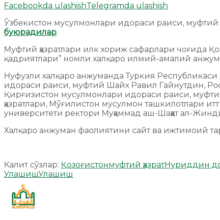
Facebookda ulashish
Telegramda ulashish
Ўзбекистон мусулмонлари идораси раиси, муфтий 
буюрадилар
.
Муфтий ҳазратлари илк хориж сафарлари чоғида Қо
қадриятлари” номли халқаро илмий-амалий анжум
Нуфузли халқаро анжуманда Туркия Республикаси
идораси раиси, муфтий Шайх Равил Гайнутдин, Ро
Қирғизистон мусулмонлари идораси раиси, муфти
ҳазратлари, Мўғилистон мусулмон ташкилотлари ит
университети ректори Муҳаммад аш-Шаҳҳат ал-Жин
Халқаро анжуман фаолиятини сайт ва ижтимоий та
Калит сўзлар:
Қозоғистон
муфтий ҳазрат
Нуриддин до
Улашиш
Улашиш