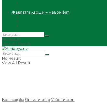
Сийрат ва тарих
Ҳаж ва умра
Жаҳолатга қарши – маърифат!
Мақола
Видеомаъруза
Аудиомаъруза
No Result
View All Result
No Result
View All Result
Бош саҳифа
Янгиликлар
Ўзбекистон