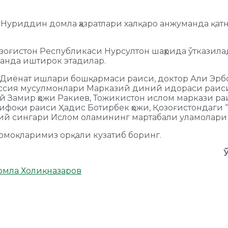
Нуриддин домла ҳазратлари халқаро анжуманда қа
зоғистон Республикаси Нурсултон шаҳрида ўтказила
анда иштирок этадилар.
 Диёнат ишлари бошқармаси раиси, доктор Али Эр
ссия мусулмонлари Марказий диний идораси раиси,
й Замир ҳожи Ракиев, Тожикистон ислом маркази р
тифоқи раиси Ҳадис Ботирбек ҳожи, Қозоғистондаги
дий сингари Ислом оламининг мартабали уламолари 
рмоқларимиз орқали кузатиб боринг.
мла Холиқназаров