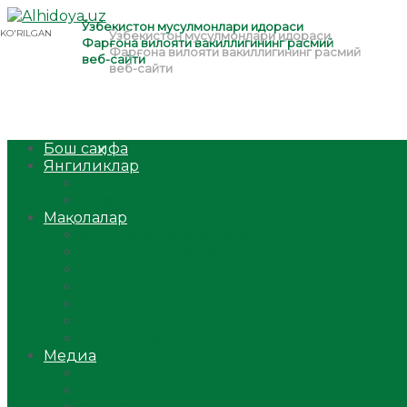
Бош саҳифа
Янгиликлар
Ўзбекистон
Жаҳон
Мақолалар
Мусулмоннинг одоби
Оилам – саодат масканим!
Таълим-тарбия
Ибратли ҳикоялар
Хислатли ҳикматлар
Аёллар саҳифаси
Саломатлик
Медиа
Видео
Фото