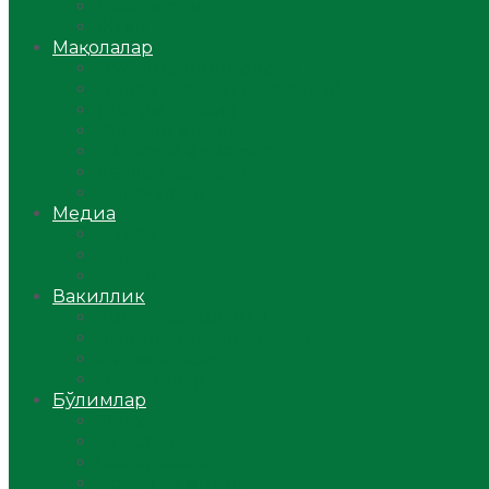
Ўзбекистон
Жаҳон
Мақолалар
Мусулмоннинг одоби
Оилам – саодат масканим!
Таълим-тарбия
Ибратли ҳикоялар
Хислатли ҳикматлар
Аёллар саҳифаси
Саломатлик
Медиа
Видео
Фото
Аудио
Вакиллик
Вилоят вакиллиги
Имомлар фаолиятидан
Фиқҳ мактаби
Масжидлар
Бўлимлар
Фиқҳ
Рамазон
Савол-жавоб
Ислом ва иймон