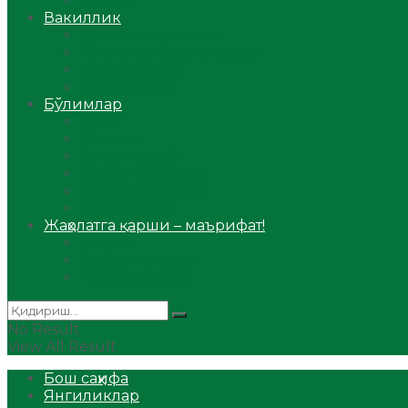
Аудио
Вакиллик
Вилоят вакиллиги
Имомлар фаолиятидан
Фиқҳ мактаби
Масжидлар
Бўлимлар
Фиқҳ
Рамазон
Савол-жавоб
Ислом ва иймон
Сийрат ва тарих
Ҳаж ва умра
Жаҳолатга қарши – маърифат!
Мақола
Видеомаъруза
Аудиомаъруза
No Result
View All Result
Бош саҳифа
Янгиликлар