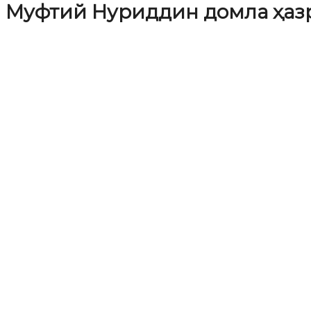
Муфтий Нуриддин домла ҳазр