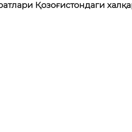
атлари Қозоғистондаги халқ