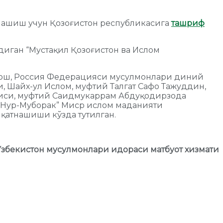
тнашиш учун Қозоғистон республикасига
ташриф
диган “Мустақил Қозоғистон ва Ислом
бош, Россия Федерацияси мусулмонлари диний
 Шайх-ул Ислом, муфтий Талгат Сафо Тажуддин,
аиси, муфтий Саидмукаррам Абдуқодирзода
 “Нур-Муборак” Миср ислом маданияти
қатнашиши кўзда тутилган.
Ўзбекистон мусулмонлари идораси матбуот хизмати