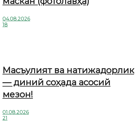
маскан (фотолавҳа)
04.08.2026
18
Масъулият ва натижадорлик
— диний соҳада асосий
мезон!
01.08.2026
21