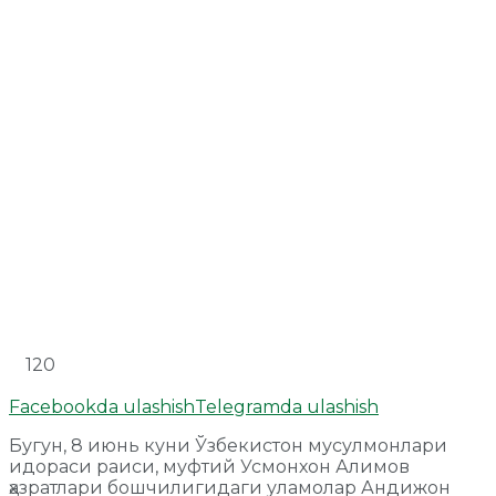
120
Facebookda ulashish
Telegramda ulashish
Бугун, 8 июнь куни Ўзбекистон мусулмонлари
идораси раиси, муфтий Усмонхон Алимов
ҳазратлари бошчилигидаги уламолар Андижон