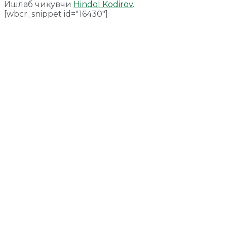
Ишлаб чиқувчи
Hindol Kodirov
.
[wbcr_snippet id="16430"]