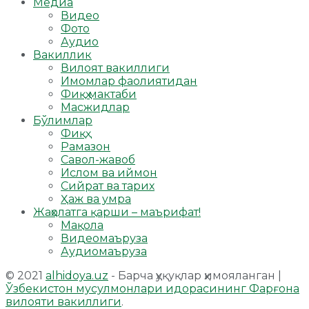
Медиа
Видео
Фото
Аудио
Вакиллик
Вилоят вакиллиги
Имомлар фаолиятидан
Фиқҳ мактаби
Масжидлар
Бўлимлар
Фиқҳ
Рамазон
Савол-жавоб
Ислом ва иймон
Сийрат ва тарих
Ҳаж ва умра
Жаҳолатга қарши – маърифат!
Мақола
Видеомаъруза
Аудиомаъруза
© 2021
alhidoya.uz
- Барча ҳуқуқлар ҳимояланган |
Ўзбекистон мусулмонлари идорасининг Фарғона
вилояти вакиллиги
.