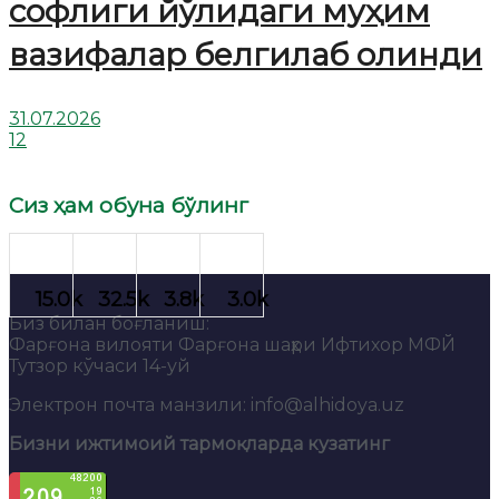
софлиги йўлидаги муҳим
вазифалар белгилаб олинди
31.07.2026
12
Сиз ҳам обуна бўлинг
Биз билан боғланиш:
Фарғона вилояти Фарғона шаҳри Ифтихор МФЙ
Тутзор кўчаси 14-уй
Электрон почта манзили: info@alhidoya.uz
Бизни ижтимоий тармоқларда кузатинг