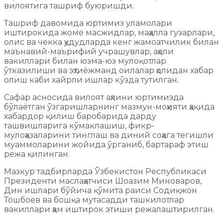
вилоятига ташриф буюришди.
Ташриф давомида юртимиз уламолари
иштирокида жоме масжидлар, маҳалла гузарлари,
олис ва чекка ҳудудларда кенг жамоатчилик билан
маънавий-маърифий учрашувлар, аҳоли
вакиллари билан юзма-юз мулоқотлар
ўтказилиши ва эҳтиёжманд оилалар ҳолидан хабар
олиш каби хайрли ишлар кўзда тутилган.
Сафар асносида вилоят аҳлини юртимизда
бўлаётган ўзгаришларнинг мазмун-моҳияти ҳақида
хабардор қилиш баробарида дарду
ташвишларига кўмаклашиш, фикр-
мулоҳазаларини тинглаш ва диний соҳага тегишли
муаммоларини жойида ўрганиб, бартараф этиш
режа қилинган.
Мазкур тадбирларда Ўзбекистон Республикаси
Президенти маслаҳатчиси Шоазим Миноваров,
Дин ишлари бўйича қўмита раиси Содиқжон
Тошбоев ва бошқа мутасадди ташкилотлар
вакиллари ҳам иштирок этиши режалаштирилган.