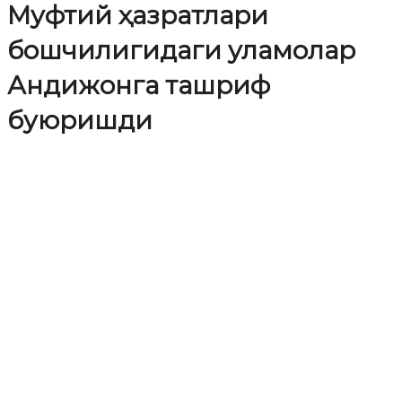
Муфтий ҳазратлари
бошчилигидаги уламолар
Андижонга ташриф
буюришди