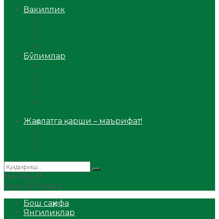
Аудио
Вакиллик
Вилоят вакиллиги
Имомлар фаолиятидан
Фиқҳ мактаби
Масжидлар
Бўлимлар
Фиқҳ
Рамазон
Савол-жавоб
Ислом ва иймон
Сийрат ва тарих
Ҳаж ва умра
Жаҳолатга қарши – маърифат!
Мақола
Видеомаъруза
Аудиомаъруза
No Result
View All Result
Бош саҳифа
Янгиликлар