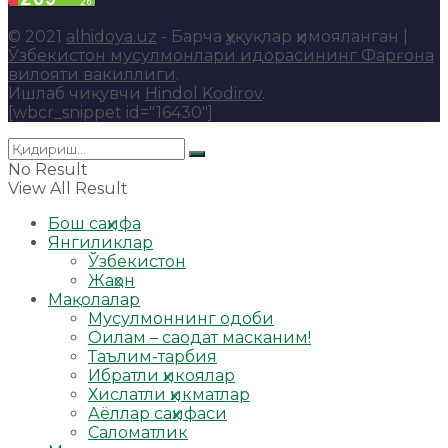
© 2021
alhidoya.uz
- Барча ҳуқуқлар ҳимояланган |
Ўзбекистон мусулмонлари идорасининг Фарғона
вилояти вакиллиги
.
Ишлаб чиқувчи
Hindol Kodirov
.
[wbcr_snippet id="16430"]
No Result
View All Result
Бош саҳифа
Янгиликлар
Ўзбекистон
Жаҳон
Мақолалар
Мусулмоннинг одоби
Оилам – саодат масканим!
Таълим-тарбия
Ибратли ҳикоялар
Хислатли ҳикматлар
Аёллар саҳифаси
Саломатлик