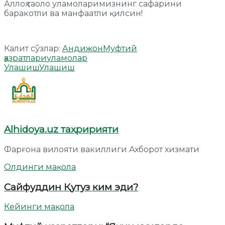
Аллоҳ таоло уламоларимизнинг сафарини
баракотли ва манфаатли қилсин!
Калит сўзлар:
Андижон
Муфтий
ҳазратлари
уламолар
Улашиш
Улашиш
Alhidoya.uz таҳририяти
Фарғона вилояти вакиллиги Ахборот хизмати
Олдинги мақола
Сайфуддин Қутуз ким эди?
Кейинги мақола