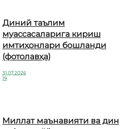
Диний таълим
муассасаларига кириш
имтиҳонлари бошланди
(фотолавҳа)
31.07.2026
19
Миллат маънавияти ва дин