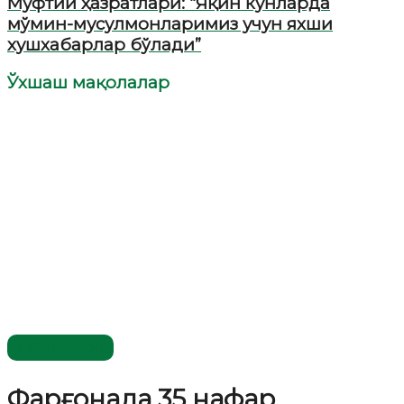
Муфтий ҳазратлари: “Яқин кунларда
мўмин-мусулмонларимиз учун яхши
хушхабарлар бўлади”
Ўхшаш мақолалар
Ўзбекистон
Фарғонада 35 нафар