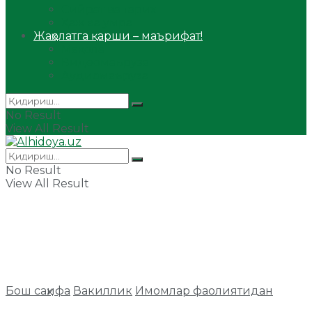
Сийрат ва тарих
Ҳаж ва умра
Жаҳолатга қарши – маърифат!
Мақола
Видеомаъруза
Аудиомаъруза
No Result
View All Result
No Result
View All Result
Бош саҳифа
Вакиллик
Имомлар фаолиятидан