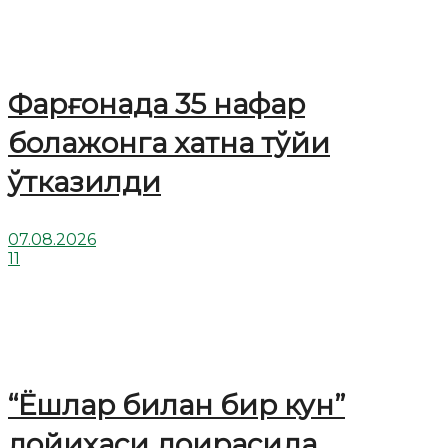
Фарғонада 35 нафар
болажонга хатна тўйи
ўтказилди
07.08.2026
11
“Ёшлар билан бир кун”
лойиҳаси доирасида