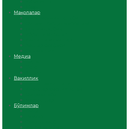
Ўзбекистон
Жаҳон
Мақолалар
Мусулмоннинг одоби
Оилам – саодат масканим!
Таълим-тарбия
Ибратли ҳикоялар
Хислатли ҳикматлар
Аёллар саҳифаси
Саломатлик
Медиа
Видео
Фото
Аудио
Вакиллик
Вилоят вакиллиги
Имомлар фаолиятидан
Фиқҳ мактаби
Масжидлар
Бўлимлар
Фиқҳ
Рамазон
Савол-жавоб
Ислом ва иймон