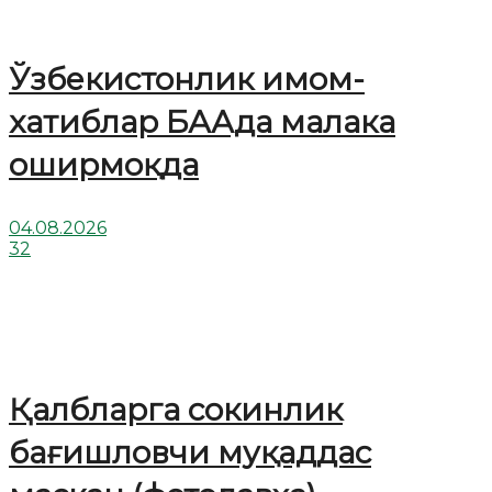
Ўзбекистонлик имом-
хатиблар БААда малака
оширмоқда
04.08.2026
32
Қалбларга сокинлик
бағишловчи муқаддас