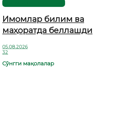
Имомлар фаолиятидан
Имомлар билим ва
маҳоратда беллашди
05.08.2026
32
Сўнгги мақолалар