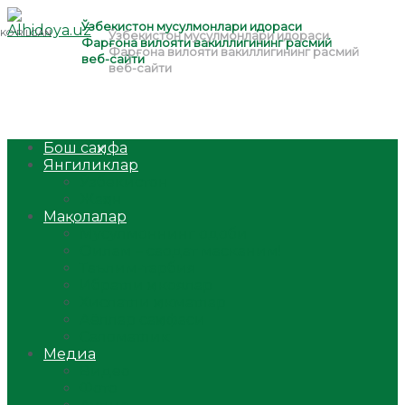
Бош саҳифа
Янгиликлар
Ўзбекистон
Жаҳон
Мақолалар
Мусулмоннинг одоби
Оилам – саодат масканим!
Таълим-тарбия
Ибратли ҳикоялар
Хислатли ҳикматлар
Аёллар саҳифаси
Саломатлик
Медиа
Видео
Фото