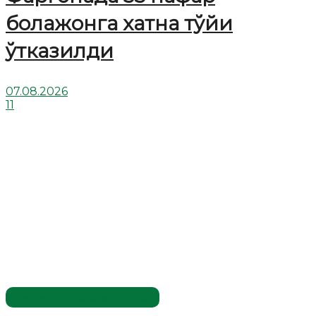
болажонга хатна тўйи
ўтказилди
07.08.2026
11
Имомлар фаолиятидан