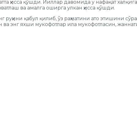
тта ҳисса қўшди. Йиллар давомида у нафақат халқиг
ватлаш ва амалга оширга улкан ҳисса қўшди.
 руҳини қабул қилиб, ўз раҳматини ато этишини сўр
 ва энг яхши мукофотлар ила мукофотласин, жаннат