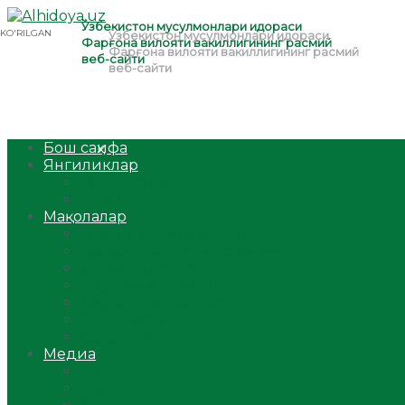
Бош саҳифа
Янгиликлар
Ўзбекистон
Жаҳон
Мақолалар
Мусулмоннинг одоби
Оилам – саодат масканим!
Таълим-тарбия
Ибратли ҳикоялар
Хислатли ҳикматлар
Аёллар саҳифаси
Саломатлик
Медиа
Видео
Фото