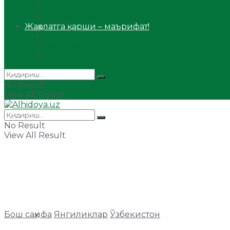
Сийрат ва тарих
Ҳаж ва умра
Жаҳолатга қарши – маърифат!
Мақола
Видеомаъруза
Аудиомаъруза
No Result
View All Result
No Result
View All Result
Бош саҳифа
Янгиликлар
Ўзбекистон