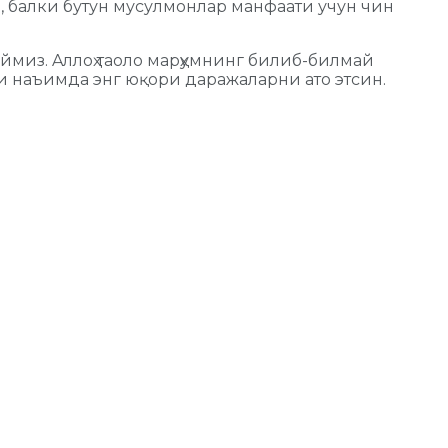
а, балки бутун мусулмонлар манфаати учун чин
аймиз. Aллоҳ таоло марҳумнинг билиб-билмай
и наъимда энг юқори даражаларни ато этсин.