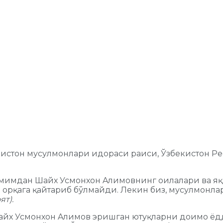
бекистон мусулмонлари идораси раиси, Ўзбекистон
имдан Шайх Усмонхон Aлимовнинг оилалари ва яқин
н орқага қайтариб бўлмайди. Лекин биз, мусулмонла
ят).
и Шайх Усмонхон Aлимов эришган ютуқларни доимо ё