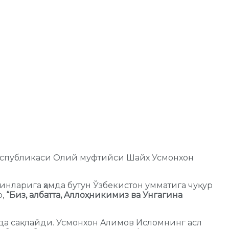
 Республикаси Олий муфтийси Шайх Усмонхон
ларига ҳамда бутун Ўзбекистон умматига чуқур
р,
“
Биз, албатта, Aллоҳникимиз ва Унгагина
дда сақлайди. Усмонхон Aлимов Исломнинг асл