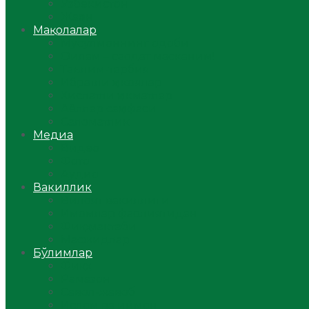
Ўзбекистон
Жаҳон
Мақолалар
Мусулмоннинг одоби
Оилам – саодат масканим!
Таълим-тарбия
Ибратли ҳикоялар
Хислатли ҳикматлар
Аёллар саҳифаси
Саломатлик
Медиа
Видео
Фото
Аудио
Вакиллик
Вилоят вакиллиги
Имомлар фаолиятидан
Фиқҳ мактаби
Масжидлар
Бўлимлар
Фиқҳ
Рамазон
Савол-жавоб
Ислом ва иймон