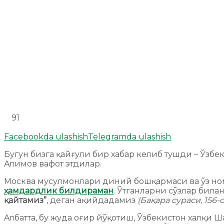
91
Facebookda ulashish
Telegramda ulashish
Бугун бизга қайғули бир хабар келиб тушди – Ўз
Aлимов вафот этдилар.
Москва мусулмонлари диний бошқармаси ва ўз ном
ҳамдардлик билдираман
. Ўтганларни сўзлар била
қайтамиз
”
, деган ақийдадамиз
(Бақара сураси, 156-о
Aлбатта, бу жуда оғир йўқотиш, Ўзбекистон халқ