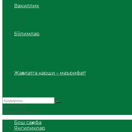
Аудио
Вакиллик
Вилоят вакиллиги
Имомлар фаолиятидан
Фиқҳ мактаби
Масжидлар
Бўлимлар
Фиқҳ
Рамазон
Савол-жавоб
Ислом ва иймон
Сийрат ва тарих
Ҳаж ва умра
Жаҳолатга қарши – маърифат!
Мақола
Видеомаъруза
Аудиомаъруза
No Result
View All Result
Бош саҳифа
Янгиликлар