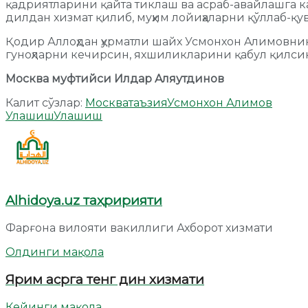
қадриятларини қайта тиклаш ва асраб-авайлашга ка
дилдан хизмат қилиб, муҳим лойиҳаларни қўллаб-қув
Қодир Аллоҳдан ҳурматли шайх Усмонхон Aлимовнинг
гуноҳларни кечирсин, яхшиликларини қабул қилсин
Москва муфтийси Илдар Aляутдинов
Калит сўзлар:
Москва
таъзия
Усмонхон Алимов
Улашиш
Улашиш
Alhidoya.uz таҳририяти
Фарғона вилояти вакиллиги Ахборот хизмати
Олдинги мақола
Ярим асрга тенг дин хизмати
Кейинги мақола