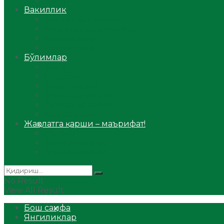
Аудио
Вакиллик
Вилоят вакиллиги
Имомлар фаолиятидан
Фиқҳ мактаби
Масжидлар
Бўлимлар
Фиқҳ
Рамазон
Савол-жавоб
Ислом ва иймон
Сийрат ва тарих
Ҳаж ва умра
Жаҳолатга қарши – маърифат!
Мақола
Видеомаъруза
Аудиомаъруза
No Result
View All Result
Бош саҳифа
Янгиликлар