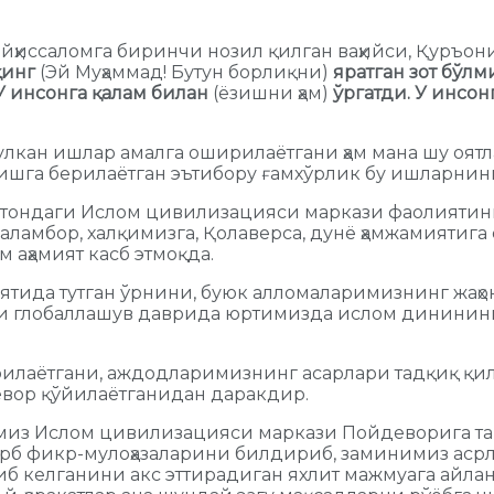
айҳиссаломга биринчи нозил қилган ваҳийси, Қуръон
қинг
(Эй Муҳаммад! Бутун борлиқни)
яратган зот бўл
У инсонга қалам билан
(ёзишни ҳам)
ўргатди. У инсо
кан ишлар амалга оширилаётгани ҳам мана шу оятлар
шга берилаётган эътибору ғамхўрлик бу ишларнинг
стондаги Ислом цивилизацияси маркази фаолияти
амбор, халқимизга, Қолаверса, дунё ҳамжамиятига 
м аҳамият касб этмоқда.
тида тутган ўрнини, буюк алломаларимизнинг жаҳон
нги глобаллашув даврида юртимизда ислом дининин
илаётгани, аждодларимизнинг асарлари тадқиқ қи
евор қўйилаётганидан даракдир.
тимиз Ислом цивилизацияси маркази Пойдеворига т
зарб фикр-мулоҳазаларини билдириб, заминимиз ас
б келганини акс эттирадиган яхлит мажмуага айла