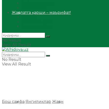
Сийрат ва тарих
Ҳаж ва умра
Жаҳолатга қарши – маърифат!
Мақола
Видеомаъруза
Аудиомаъруза
No Result
View All Result
No Result
View All Result
Бош саҳифа
Янгиликлар
Жаҳон