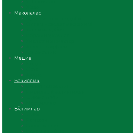
Ўзбекистон
Жаҳон
Мақолалар
Мусулмоннинг одоби
Оилам – саодат масканим!
Таълим-тарбия
Ибратли ҳикоялар
Хислатли ҳикматлар
Аёллар саҳифаси
Саломатлик
Медиа
Видео
Фото
Аудио
Вакиллик
Вилоят вакиллиги
Имомлар фаолиятидан
Фиқҳ мактаби
Масжидлар
Бўлимлар
Фиқҳ
Рамазон
Савол-жавоб
Ислом ва иймон