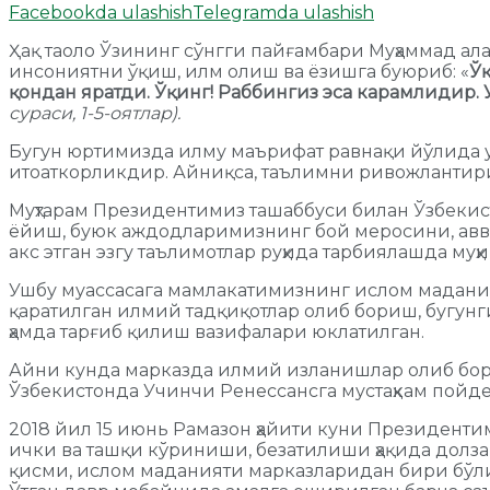
Facebookda ulashish
Telegramda ulashish
Ҳақ таоло Ўзининг сўнгги пайғамбари Муҳаммад ал
инсониятни ўқиш, илм олиш ва ёзишга буюриб: «
Ў
қондан яратди. Ўқинг! Раббингиз эса карамлидир. 
сураси, 1-5-оятлар).
Бугун юртимизда илму маърифат равнақи йўлида ул
итоаткорликдир. Айниқса, таълимни ривожлантири
Муҳтарам Президентимиз ташаббуси билан Ўзбеки
ёйиш, буюк аждодларимизнинг бой меросини, аввал
акс этган эзгу таълимотлар руҳида тарбиялашда муҳи
Ушбу муассасага мамлакатимизнинг ислом мадания
қаратилган илмий тадқиқотлар олиб бориш, бугу
ҳамда тарғиб қилиш вазифалари юклатилган.
Айни кунда марказда илмий изланишлар олиб бор
Ўзбекистонда Учинчи Ренессансга мустаҳкам пойд
2018 йил 15 июнь Рамазон ҳайити куни Президен
ички ва ташқи кўриниши, безатилиши ҳақида дол
қисми, ислом маданияти марказларидан бири бўли