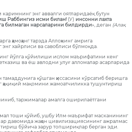
и каримнинг энг аввалги оятларидаёқ бутун
миш Раббингиз исми билан!
(У)
инсонни лахта
нга билмаган нарсаларини билдирди
», деган
(Алақ
га ҳамоҳанг тарзда Аллоҳнинг амрига
 энг хайрлиси ва савоблиси бўлмоқда.
нинг йўлга қўйилиши ислом маърифатини кенг
етказиш ва ёш авлодни улуғ алломалар асарларида
 тамаддунига қўшган ҳиссасини кўрсатиб беришга
г ҳақиқий мақомини жамоатчиликка тушунтириш
линиб, таржималар амалга оширилаётгани
амал тоши қўйиб, ушбу Илм-маърифат масканининг
рлар давомида жаҳон цивилизациясининг ажралмас
нтириш бўйича зарур топшириқлар берган эди.