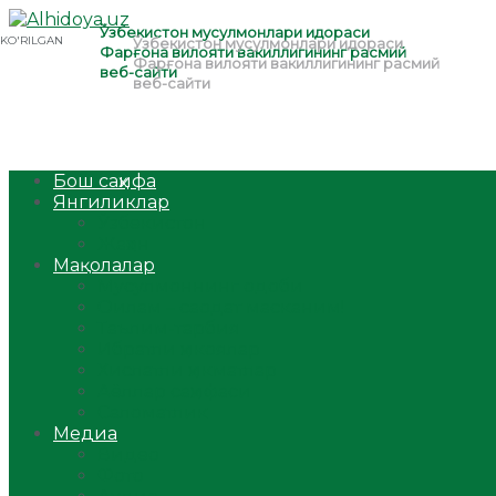
Бош саҳифа
Янгиликлар
Ўзбекистон
Жаҳон
Мақолалар
Мусулмоннинг одоби
Оилам – саодат масканим!
Таълим-тарбия
Ибратли ҳикоялар
Хислатли ҳикматлар
Аёллар саҳифаси
Саломатлик
Медиа
Видео
Фото