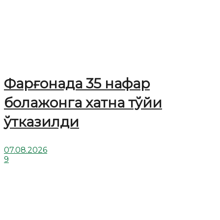
Фарғонада 35 нафар
болажонга хатна тўйи
ўтказилди
07.08.2026
9