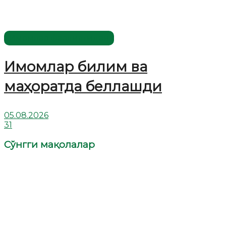
Имомлар фаолиятидан
Имомлар билим ва
маҳоратда беллашди
05.08.2026
31
Сўнгги мақолалар