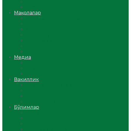
Ўзбекистон
Жаҳон
Мақолалар
Мусулмоннинг одоби
Оилам – саодат масканим!
Таълим-тарбия
Ибратли ҳикоялар
Хислатли ҳикматлар
Аёллар саҳифаси
Саломатлик
Медиа
Видео
Фото
Аудио
Вакиллик
Вилоят вакиллиги
Имомлар фаолиятидан
Фиқҳ мактаби
Масжидлар
Бўлимлар
Фиқҳ
Рамазон
Савол-жавоб
Ислом ва иймон