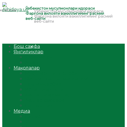
Бош саҳифа
Янгиликлар
Ўзбекистон
Жаҳон
Мақолалар
Мусулмоннинг одоби
Оилам – саодат масканим!
Таълим-тарбия
Ибратли ҳикоялар
Хислатли ҳикматлар
Аёллар саҳифаси
Саломатлик
Медиа
Видео
Фото