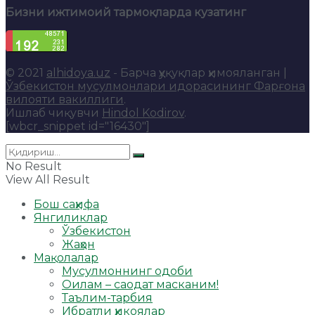
Бизни ижтимоий тармоқларда кузатинг
© 2021
alhidoya.uz
- Барча ҳуқуқлар ҳимояланган |
Ўзбекистон мусулмонлари идорасининг Фарғона
вилояти вакиллиги
.
Ишлаб чиқувчи
Hindol Kodirov
.
[wbcr_snippet id="16430"]
No Result
View All Result
Бош саҳифа
Янгиликлар
Ўзбекистон
Жаҳон
Мақолалар
Мусулмоннинг одоби
Оилам – саодат масканим!
Таълим-тарбия
Ибратли ҳикоялар