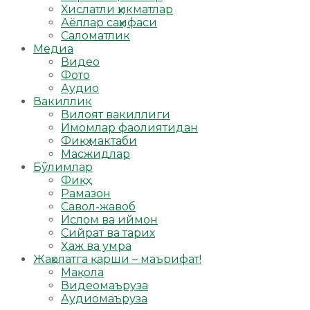
Хислатли ҳикматлар
Аёллар саҳифаси
Саломатлик
Медиа
Видео
Фото
Аудио
Вакиллик
Вилоят вакиллиги
Имомлар фаолиятидан
Фиқҳ мактаби
Масжидлар
Бўлимлар
Фиқҳ
Рамазон
Савол-жавоб
Ислом ва иймон
Сийрат ва тарих
Ҳаж ва умра
Жаҳолатга қарши – маърифат!
Мақола
Видеомаъруза
Аудиомаъруза