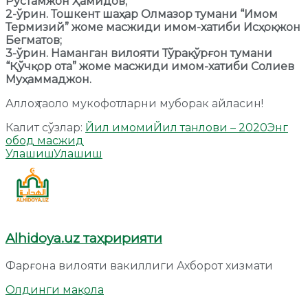
Рустамжон Ҳамидов;
2-ўрин. Тошкент шаҳар Олмазор тумани “Имом
Термизий” жоме масжиди имом-хатиби Исҳоқжон
Бегматов;
3-ўрин. Наманган вилояти Тўрақўрғон тумани
“Қўчқор ота” жоме масжиди имом-хатиби Солиев
Муҳаммаджон.
Аллоҳ таоло мукофотларни муборак айласин!
Калит сўзлар:
Йил имоми
Йил танлови – 2020
Энг
обод масжид
Улашиш
Улашиш
Alhidoya.uz таҳририяти
Фарғона вилояти вакиллиги Ахборот хизмати
Олдинги мақола