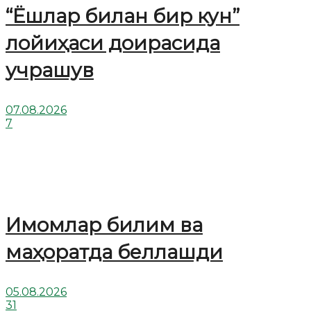
“Ёшлар билан бир кун”
лойиҳаси доирасида
учрашув
07.08.2026
7
Имомлар билим ва
маҳоратда беллашди
05.08.2026
31