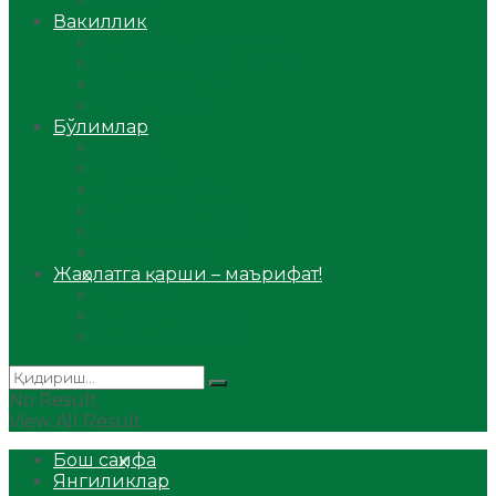
Аудио
Вакиллик
Вилоят вакиллиги
Имомлар фаолиятидан
Фиқҳ мактаби
Масжидлар
Бўлимлар
Фиқҳ
Рамазон
Савол-жавоб
Ислом ва иймон
Сийрат ва тарих
Ҳаж ва умра
Жаҳолатга қарши – маърифат!
Мақола
Видеомаъруза
Аудиомаъруза
No Result
View All Result
Бош саҳифа
Янгиликлар