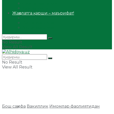
Сийрат ва тарих
Ҳаж ва умра
Жаҳолатга қарши – маърифат!
Мақола
Видеомаъруза
Аудиомаъруза
No Result
View All Result
No Result
View All Result
Бош саҳифа
Вакиллик
Имомлар фаолиятидан