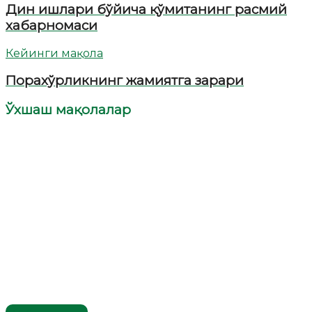
Дин ишлари бўйича қўмитанинг расмий
хабарномаси
Кейинги мақола
Порахўрликнинг жамиятга зарари
Ўхшаш мақолалар