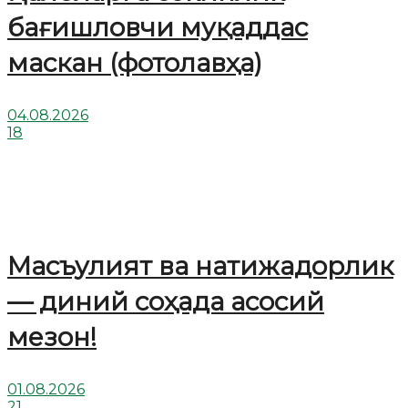
бағишловчи муқаддас
маскан (фотолавҳа)
04.08.2026
18
Масъулият ва натижадорлик
— диний соҳада асосий
мезон!
01.08.2026
21