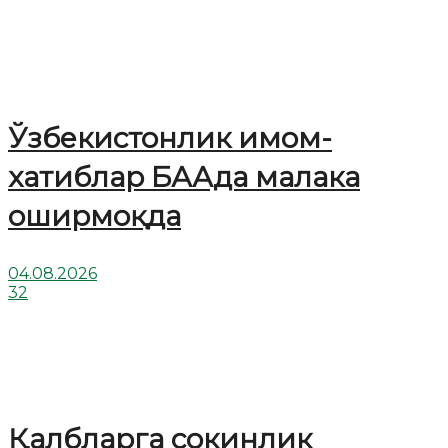
Ўзбекистонлик имом-
хатиблар БААда малака
оширмоқда
04.08.2026
32
Қалбларга сокинлик