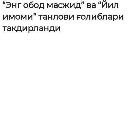
“Энг обод масжид” ва “Йил
имоми” танлови ғолиблари
тақдирланди