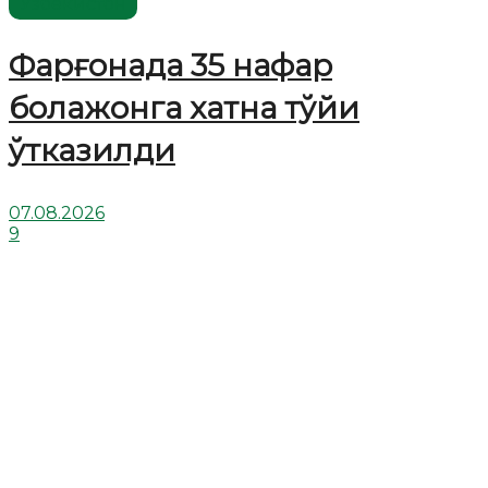
Ўзбекистон
Фарғонада 35 нафар
болажонга хатна тўйи
ўтказилди
07.08.2026
9