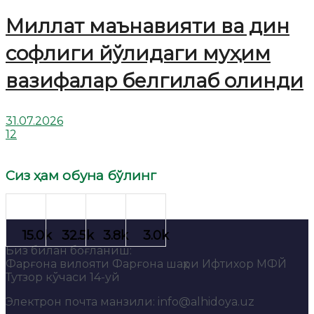
Миллат маънавияти ва дин
софлиги йўлидаги муҳим
вазифалар белгилаб олинди
31.07.2026
12
Сиз ҳам обуна бўлинг
Биз билан боғланиш:
Фарғона вилояти Фарғона шаҳри Ифтихор МФЙ
Тутзор кўчаси 14-уй
Электрон почта манзили: info@alhidoya.uz