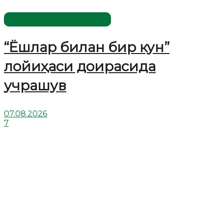
Имомлар фаолиятидан
“Ёшлар билан бир кун”
лойиҳаси доирасида
учрашув
07.08.2026
7