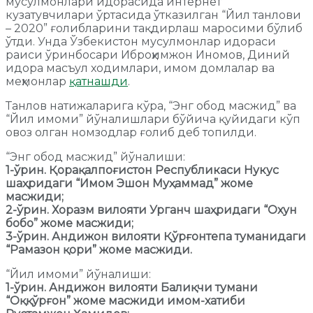
мусулмонлари идорасида интернет
кузатувчилари ўртасида ўтказилган “Йил танлови
– 2020” ғолибларини тақдирлаш маросими бўлиб
ўтди. Унда Ўзбекистон мусулмонлар идораси
раиси ўринбосари Иброҳимжон Иномов, Диний
идора масъул ходимлари, имом домлалар ва
меҳмонлар
қатнашди
.
Танлов натижаларига кўра, “Энг обод масжид” ва
“Йил имоми” йўналишлари бўйича қуйидаги кўп
овоз олган номзодлар ғолиб деб топилди.
“Энг обод масжид” йўналиши:
1-ўрин. Қорақалпоғистон Республикаси Нукус
шаҳридаги “Имом Эшон Муҳаммад” жоме
масжиди;
2-ўрин. Хоразм вилояти Урганч шаҳридаги “Охун
бобо” жоме масжиди;
3-ўрин. Андижон вилояти Қўрғонтепа туманидаги
“Рамазон қори” жоме масжиди.
“Йил имоми” йўналиши:
1-ўрин. Андижон вилояти Балиқчи тумани
“Оққўрғон” жоме масжиди имом-хатиби