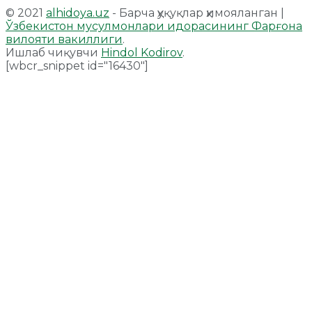
© 2021
alhidoya.uz
- Барча ҳуқуқлар ҳимояланган |
Ўзбекистон мусулмонлари идорасининг Фарғона
вилояти вакиллиги
.
Ишлаб чиқувчи
Hindol Kodirov
.
[wbcr_snippet id="16430"]