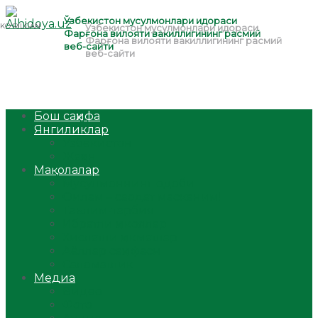
Бош саҳифа
Янгиликлар
Ўзбекистон
Жаҳон
Мақолалар
Мусулмоннинг одоби
Оилам – саодат масканим!
Таълим-тарбия
Ибратли ҳикоялар
Хислатли ҳикматлар
Аёллар саҳифаси
Саломатлик
Медиа
Видео
Фото