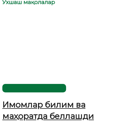
Ўхшаш мақолалар
Имомлар фаолиятидан
Имомлар билим ва
маҳоратда беллашди