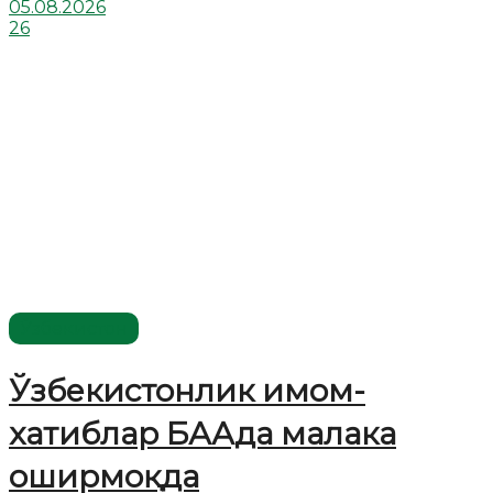
05.08.2026
26
Ўзбекистон
Ўзбекистонлик имом-
хатиблар БААда малака
оширмоқда