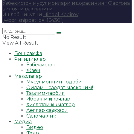
Ўзбекистон мусулмонлари идорасининг Фарғона
вилояти вакиллиги
.
Ишлаб чиқувчи
Hindol Kodirov
.
[wbcr_snippet id="16430"]
No Result
View All Result
Бош саҳифа
Янгиликлар
Ўзбекистон
Жаҳон
Мақолалар
Мусулмоннинг одоби
Оилам – саодат масканим!
Таълим-тарбия
Ибратли ҳикоялар
Хислатли ҳикматлар
Аёллар саҳифаси
Саломатлик
Медиа
Видео
Фото