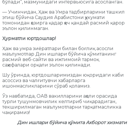
бўлади”, мазмунидаги интервьюсига асосланган.
— Учинчидан, Ҳаж ва Умра тадбирларини ташкил
этиш бўйича Саудия Арабистони ҳукумати
томонидан ҳозирга қадар ҳеч қандай расмий қарор
эълон қилинмаган.
Ҳурматли юртдошлар!
Ҳаж ва умра зиёратлари билан боғлиқ асосли
маълумотлар Дин ишлари бўйича қўмитанинг
расмий веб-сайти ва ижтимоий тармоқ
саҳифалари орқали эълон қилинади.
Шу ўринда, юртдошларимиздан юқоридаги каби
асоссиз ва чалғитувчи хабарларга
ишонмасликларини сўраб қоламиз.
Ўз навбатида, ОАВ вакилларини аҳоли орасида
турли тушунмовчилик келтириб чиқарадиган,
текширилмаган маълумотларни тарқатмасликка
чақирамиз!
Дин ишлари бўйича қўмита Ахборот хизмати