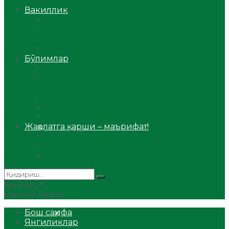
Аудио
Вакиллик
Вилоят вакиллиги
Имомлар фаолиятидан
Фиқҳ мактаби
Масжидлар
Бўлимлар
Фиқҳ
Рамазон
Савол-жавоб
Ислом ва иймон
Сийрат ва тарих
Ҳаж ва умра
Жаҳолатга қарши – маърифат!
Мақола
Видеомаъруза
Аудиомаъруза
No Result
View All Result
Бош саҳифа
Янгиликлар