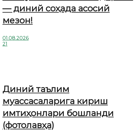
— диний соҳада асосий
мезон!
01.08.2026
21
Диний таълим
муассасаларига кириш
имтиҳонлари бошланди
(фотолавҳа)