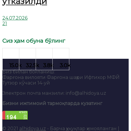
ўтказилди
24.07.2026
21
Сиз ҳам обуна бўлинг
Биз билан боғланиш:
Фарғона вилояти Фарғона шаҳри Ифтихор МФЙ
Тутзор кўчаси 14-уй
Электрон почта манзили: info@alhidoya.uz
Бизни ижтимоий тармоқларда кузатинг
© 2021
alhidoya.uz
- Барча ҳуқуқлар ҳимояланган |