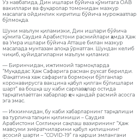
Ўз навбатида, Дин ишлари бўйича қўмитага ОАВ
вакиллари ва фуқаролар томонидан мазкур
масалага ойдинлик киритиш бўйича мурожаатлар
бўлмоқда.
Шуни маълум қиламизки, Дин ишлари бўйича
қўмита Саудия Арабистони расмийлари ҳамда Ҳаж
ва Умра ишлари бўйича Атташе билан мазкур
масалада мунтазам алоқа ўрнатган. Шундан келиб
чиқиб, қуйидагиларни маълум қиламиз:
— Биринчидан, ижтимоий тармоқларда
“Муқаддас Ҳаж Сафарига расман рухсат берилди.
Фақатгина хаж сафарига бормоқчи бўлганлар
коронавирусга вакцина қабул қилган бўлишлари
шарт” ва бошқа шу каби сарлавҳалар остида
тарқатилаётган хабарлар ҳеч қандай расмий асосга
эга эмас.
— Иккинчидан, бу каби хабарларнинг тарқалиши
ва турлича талқин қилиниши – Саудия
Арабистони Соғлиқни сақлаш вазирининг “Ҳаж
мавсуми зиёратчиларини қабул қилишнинг
асосий шарти – “COVID-19” га қарши эмлангани