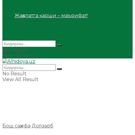
Сийрат ва тарих
Ҳаж ва умра
Жаҳолатга қарши – маърифат!
Мақола
Видеомаъруза
Аудиомаъруза
No Result
View All Result
No Result
View All Result
Бош саҳифа
Долзарб