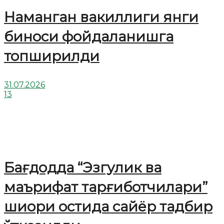
Наманган вакиллиги янги
биноси фойдаланишга
топширилди
31.07.2026
13
Бағдодда “Эзгулик ва
маърифат тарғиботчилари”
шиори остида сайёр тадбир