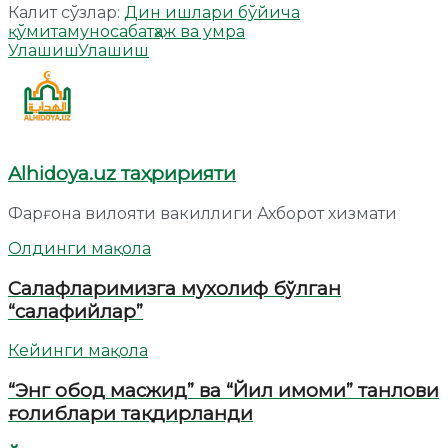
Калит сўзлар:
Дин ишлари бўйича
қўмита
муносабат
ҳаж ва умра
Улашиш
Улашиш
Alhidoya.uz таҳририяти
Фарғона вилояти вакиллиги Ахборот хизмати
Олдинги мақола
Салафларимизга мухолиф бўлган
“салафийлар”
Кейинги мақола
“Энг обод масжид” ва “Йил имоми” танлови
ғолиблари тақдирланди