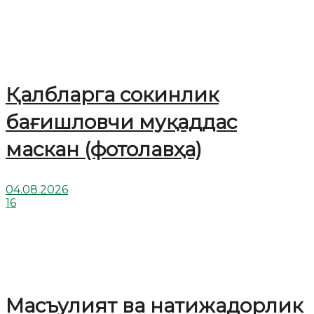
Қалбларга сокинлик
бағишловчи муқаддас
маскан (фотолавҳа)
04.08.2026
16
Масъулият ва натижадорлик