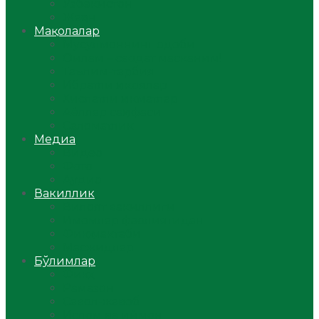
Ўзбекистон
Жаҳон
Мақолалар
Мусулмоннинг одоби
Оилам – саодат масканим!
Таълим-тарбия
Ибратли ҳикоялар
Хислатли ҳикматлар
Аёллар саҳифаси
Саломатлик
Медиа
Видео
Фото
Аудио
Вакиллик
Вилоят вакиллиги
Имомлар фаолиятидан
Фиқҳ мактаби
Масжидлар
Бўлимлар
Фиқҳ
Рамазон
Савол-жавоб
Ислом ва иймон