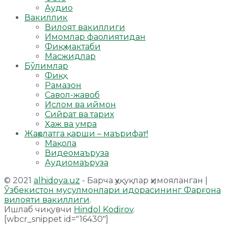
Аудио
Вакиллик
Вилоят вакиллиги
Имомлар фаолиятидан
Фиқҳ мактаби
Масжидлар
Бўлимлар
Фиқҳ
Рамазон
Савол-жавоб
Ислом ва иймон
Сийрат ва тарих
Ҳаж ва умра
Жаҳолатга қарши – маърифат!
Мақола
Видеомаъруза
Аудиомаъруза
© 2021
alhidoya.uz
- Барча ҳуқуқлар ҳимояланган |
Ўзбекистон мусулмонлари идорасининг Фарғона
вилояти вакиллиги
.
Ишлаб чиқувчи
Hindol Kodirov
.
[wbcr_snippet id="16430"]