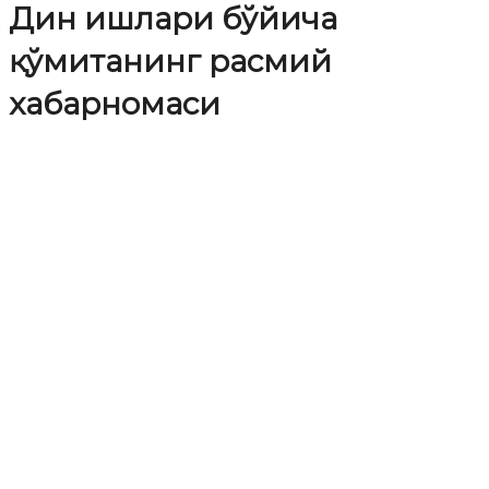
Дин ишлари бўйича
қўмитанинг расмий
хабарномаси