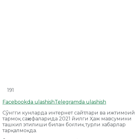
191
Facebookda ulashish
Telegramda ulashish
Сўнгги кунларда интернет сайтлари ва ижтимоий
тармоқ саҳифаларида 2021 йилги Ҳаж мавсумини
ташкил этилиши билан боғлиқ турли хабарлар
тарқалмоқда.