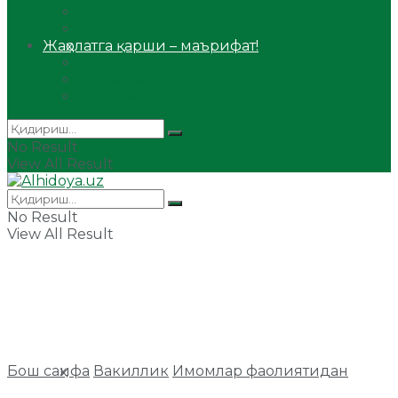
Сийрат ва тарих
Ҳаж ва умра
Жаҳолатга қарши – маърифат!
Мақола
Видеомаъруза
Аудиомаъруза
No Result
View All Result
No Result
View All Result
Бош саҳифа
Вакиллик
Имомлар фаолиятидан