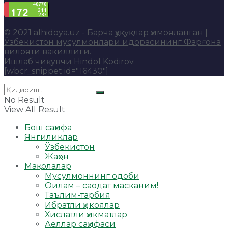
© 2021
alhidoya.uz
- Барча ҳуқуқлар ҳимояланган |
Ўзбекистон мусулмонлари идорасининг Фарғона
вилояти вакиллиги
.
Ишлаб чиқувчи
Hindol Kodirov
.
[wbcr_snippet id="16430"]
No Result
View All Result
Бош саҳифа
Янгиликлар
Ўзбекистон
Жаҳон
Мақолалар
Мусулмоннинг одоби
Оилам – саодат масканим!
Таълим-тарбия
Ибратли ҳикоялар
Хислатли ҳикматлар
Аёллар саҳифаси