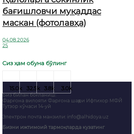
бағишловчи муқаддас
маскан (фотолавҳа)
04.08.2026
25
Сиз ҳам обуна бўлинг
Биз билан боғланиш:
Фарғона вилояти Фарғона шаҳри Ифтихор МФЙ
Тутзор кўчаси 14-уй
Электрон почта манзили: info@alhidoya.uz
Бизни ижтимоий тармоқларда кузатинг