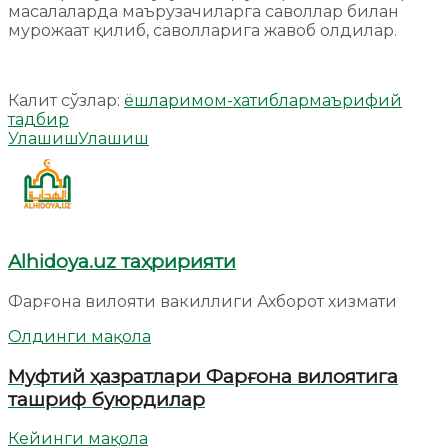
масалаларда маърузачиларга саволлар билан
мурожаат қилиб, саволларига жавоб олдилар.
Калит сўзлар:
ёшлар
имом-хатиблар
маърифий
тадбир
Улашиш
Улашиш
Alhidoya.uz таҳририяти
Фарғона вилояти вакиллиги Ахборот хизмати
Олдинги мақола
Муфтий ҳазратлари Фарғона вилоятига
ташриф буюрдилар
Кейинги мақола