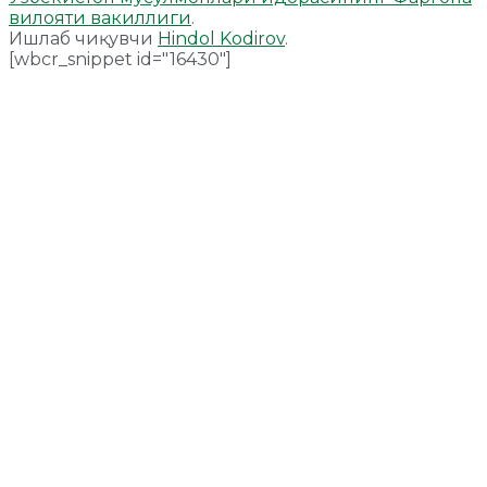
вилояти вакиллиги
.
Ишлаб чиқувчи
Hindol Kodirov
.
[wbcr_snippet id="16430"]