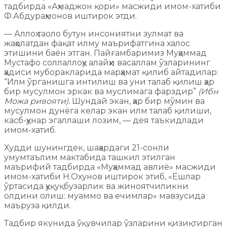
тадбирда «Аҳмаджон қори» масжиди имом-хатиби
Ф.Абдураҳмонов иштирок этди.
— Аллоҳ таоло бутун инсониятни зулмат ва
жаҳолатдан фақат илму маърифатгина халос
этишини баён этган. Пайғамбаримиз Муҳаммад
Мустафо соллаллоҳу алайҳи васаллам ўзларининг
ҳадиси муборакларида марҳамат қилиб айтадилар:
“Илм ўрганишга интилиш ва уни талаб қилиш ҳар
бир мусулмон эркак ва муслимага фарздир”
(Ибн
Можа ривояти).
Шундай экан, ҳар бир мўмин ва
мусулмон дунёга келар экан илм талаб қилиши,
касб-ҳунар эгаллаши лозим, — дея таъкидлади
имом-хатиб.
Худди шунингдек, шаҳардаги 21-сонли
умумтаълим мактабида ташкил этилган
маърифий тадбирда «Муҳаммад авлиё» масжиди
имом-хатиби Н.Охунов иштирок этиб, «Ёшлар
ўртасида ҳуқуқбузарлик ва жиноятчиликни
олдини олиш: муаммо ва ечимлар» мавзусида
маъруза қилди.
Тадбир якунида ўқувчилар ўзларини қизиқтирган