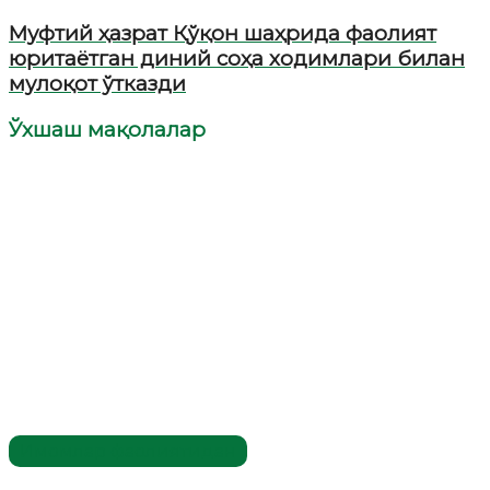
Муфтий ҳазрат Қўқон шаҳрида фаолият
юритаётган диний соҳа ходимлари билан
мулоқот ўтказди
Ўхшаш мақолалар
Имомлар фаолиятидан