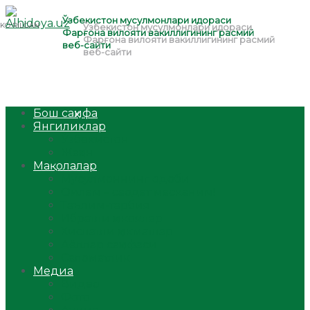
Бош саҳифа
Янгиликлар
Ўзбекистон
Жаҳон
Мақолалар
Мусулмоннинг одоби
Оилам – саодат масканим!
Таълим-тарбия
Ибратли ҳикоялар
Хислатли ҳикматлар
Аёллар саҳифаси
Саломатлик
Медиа
Видео
Фото