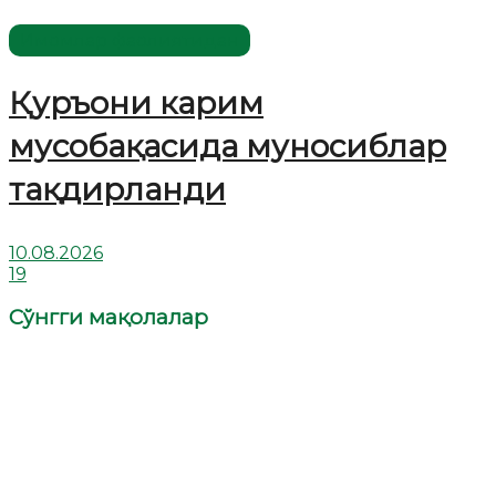
Имомлар фаолиятидан
Қуръони карим
мусобақасида муносиблар
тақдирланди
10.08.2026
19
Сўнгги мақолалар