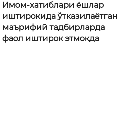
Имом-хатиблари ёшлар
иштирокида ўтказилаётган
маърифий тадбирларда
фаол иштирок этмоқда