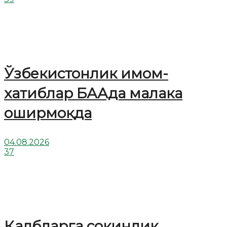
Ўзбекистонлик имом-
хатиблар БААда малака
оширмоқда
04.08.2026
37
Қалбларга сокинлик