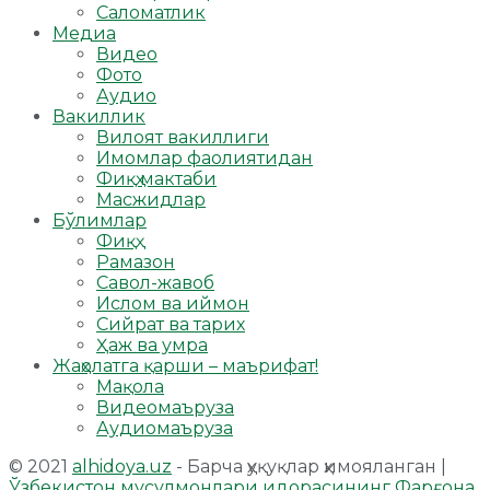
Саломатлик
Медиа
Видео
Фото
Аудио
Вакиллик
Вилоят вакиллиги
Имомлар фаолиятидан
Фиқҳ мактаби
Масжидлар
Бўлимлар
Фиқҳ
Рамазон
Савол-жавоб
Ислом ва иймон
Сийрат ва тарих
Ҳаж ва умра
Жаҳолатга қарши – маърифат!
Мақола
Видеомаъруза
Аудиомаъруза
© 2021
alhidoya.uz
- Барча ҳуқуқлар ҳимояланган |
Ўзбекистон мусулмонлари идорасининг Фарғона