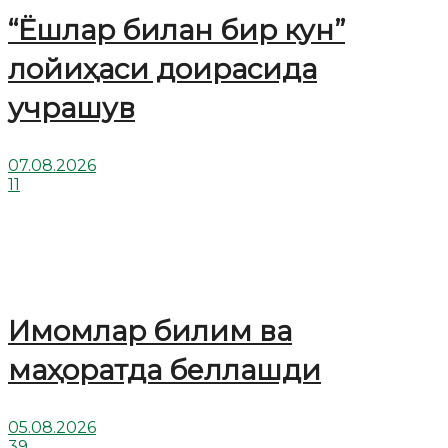
“Ёшлар билан бир кун”
лойиҳаси доирасида
учрашув
07.08.2026
11
Имомлар билим ва
маҳоратда беллашди
05.08.2026
39