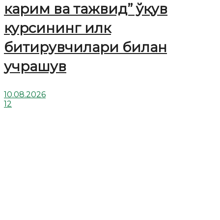
карим ва тажвид” ўқув
курсининг илк
битирувчилари билан
учрашув
10.08.2026
12