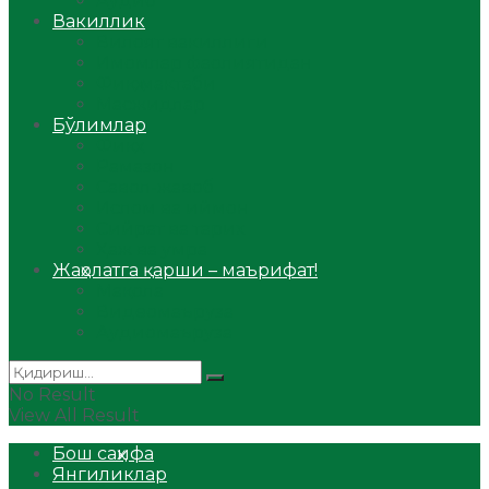
Аудио
Вакиллик
Вилоят вакиллиги
Имомлар фаолиятидан
Фиқҳ мактаби
Масжидлар
Бўлимлар
Фиқҳ
Рамазон
Савол-жавоб
Ислом ва иймон
Сийрат ва тарих
Ҳаж ва умра
Жаҳолатга қарши – маърифат!
Мақола
Видеомаъруза
Аудиомаъруза
No Result
View All Result
Бош саҳифа
Янгиликлар