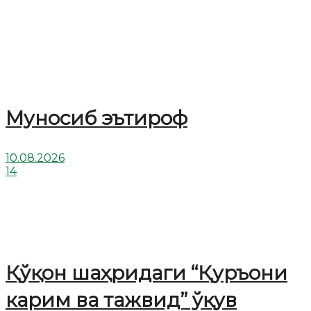
Муносиб эътироф
10.08.2026
14
Қўқон шаҳридаги “Қуръони
карим ва тажвид” ўқув