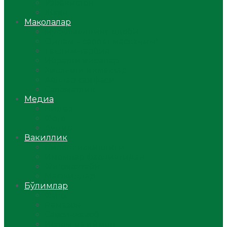
Ўзбекистон
Жаҳон
Мақолалар
Мусулмоннинг одоби
Оилам – саодат масканим!
Таълим-тарбия
Ибратли ҳикоялар
Хислатли ҳикматлар
Аёллар саҳифаси
Саломатлик
Медиа
Видео
Фото
Аудио
Вакиллик
Вилоят вакиллиги
Имомлар фаолиятидан
Фиқҳ мактаби
Масжидлар
Бўлимлар
Фиқҳ
Рамазон
Савол-жавоб
Ислом ва иймон