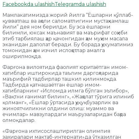
Facebookda ulashish
Telegramda ulashish
Мамлакатимизда жорий йилга “Ёшларни қўллаб-
қувватлаш ва аҳоли саломатлигини мустаҳкамлаш
йили” дея ном берилди. Бу эса ёшларни
билимли, юксак маънавият ва маърифат соҳиби
этиб тарбиялаш ҳар қачонгидан ҳам муҳим масала
эканидан далолат беради. Бу борада ҳукуматимиз
томонидан ҳам изчил ислоҳотлар амалга
оширилмоқда.
Фарғона вилоятида фаолият юритаётган имом-
хатиблар иштирокида таълим даргоҳларида
маърифий тадбирлар ташкил қилинмоқда.
Тадбирда қатнашаётган ёшлар имом-
хатибларнинг «Исломда илмга бўлган эътибор»,
«Вақтни ғанимат билинг», «Жаҳолат тўрига илиниб
қолманг», «Ёшлар ўртасида ҳуқуқбузарлик ва
жиноятчиликни олдини олиш: муаммо ва
ечимлар» мавзулардаги маърузаларидан баҳра
олмоқдалар.
«Фарғона ихтисослаштирилган олимпия
захиралари мактаб-интернати»да ўтказилган