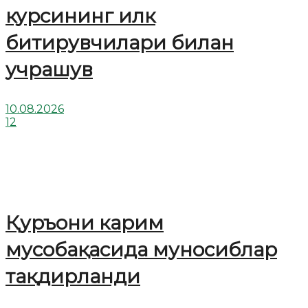
курсининг илк
битирувчилари билан
учрашув
10.08.2026
12
Қуръони карим
мусобақасида муносиблар
тақдирланди