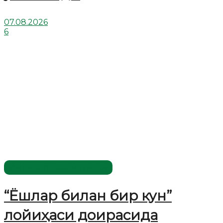
07.08.2026
6
Имомлар фаолиятидан
“Ёшлар билан бир кун”
лойиҳаси доирасида