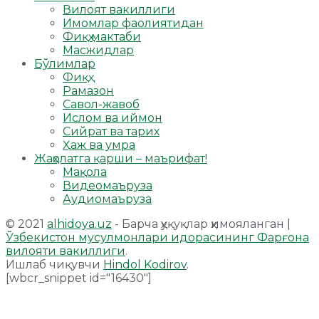
Вилоят вакиллиги
Имомлар фаолиятидан
Фиқҳ мактаби
Масжидлар
Бўлимлар
Фиқҳ
Рамазон
Савол-жавоб
Ислом ва иймон
Сийрат ва тарих
Ҳаж ва умра
Жаҳолатга қарши – маърифат!
Мақола
Видеомаъруза
Аудиомаъруза
© 2021
alhidoya.uz
- Барча ҳуқуқлар ҳимояланган |
Ўзбекистон мусулмонлари идорасининг Фарғона
вилояти вакиллиги
.
Ишлаб чиқувчи
Hindol Kodirov
.
[wbcr_snippet id="16430"]