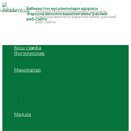
Бош саҳифа
Янгиликлар
Ўзбекистон
Жаҳон
Мақолалар
Мусулмоннинг одоби
Оилам – саодат масканим!
Таълим-тарбия
Ибратли ҳикоялар
Хислатли ҳикматлар
Аёллар саҳифаси
Саломатлик
Медиа
Видео
Фото