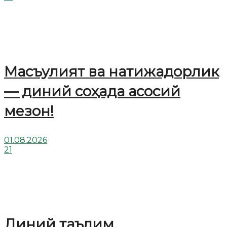
Масъулият ва натижадорлик
— диний соҳада асосий
мезон!
01.08.2026
21
Диний таълим