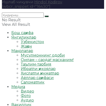
Ишлаб чиқувчи
Hindol Kodirov
.
[wbcr_snippet id="16430"]
No Result
View All Result
Бош саҳифа
Янгиликлар
Ўзбекистон
Жаҳон
Мақолалар
Мусулмоннинг одоби
Оилам – саодат масканим!
Таълим-тарбия
Ибратли ҳикоялар
Хислатли ҳикматлар
Аёллар саҳифаси
Саломатлик
Медиа
Видео
Фото
Аудио
Вакиллик