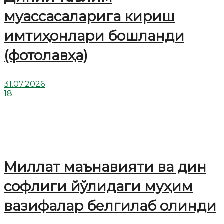
муассасаларига кириш
имтиҳонлари бошланди
(фотолавҳа)
31.07.2026
18
Миллат маънавияти ва дин
софлиги йўлидаги муҳим
вазифалар белгилаб олинди