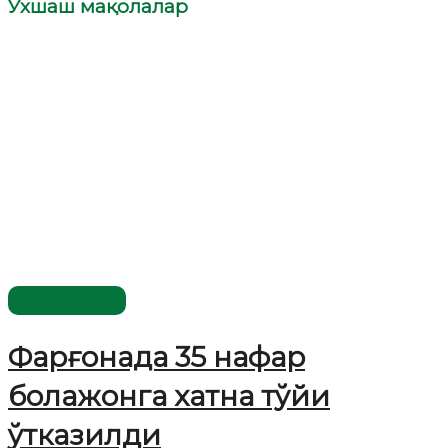
Ўхшаш мақолалар
Ўзбекистон
Фарғонада 35 нафар
болажонга хатна тўйи
ўтказилди