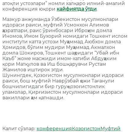
атоқли устозлари” номли халқаро илмий-амалий
конференция юқори
кайфиятда ўтди
.
Мазкур анжуманда Ўзбекистон мусулмонлари
идораси раиси, муфтий Усмонхон Алимов
ҳазратлари, раис ўринбосари Иброҳим домла
Иномов, Имом Бухорий номидаги Тошкент ислом
институти катта устози Муҳаммад Аюбхон домла
Ҳомидов, бўлим мудири Муҳаммад Акмалхон
домла Шокиров, Тошкент шаҳридаги “Убай ибн
Каъб” жоме масжиди имом-хатиби Абдуҳаким
қори Матқулов ва Иш бошқарувчи Рустам
Жамилов иштирок этди.
Шунингдек, Қозоғистон мусулмонлари идораси
раиси, бош муфтий Наврўзбай ҳожи Тағанули
бошчилигидаги бир гуруҳ қозоғистонлик
уламолар, Қирғизистон мусулмонлари идораси
вакиллари ҳам қатнашди.
Калит сўзлар:
конференция
Қозоғистон
Муфтий