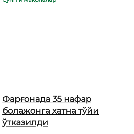
Фарғонада 35 нафар
болажонга хатна тўйи
ўтказилди