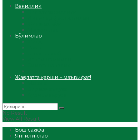
Аудио
Вакиллик
Вилоят вакиллиги
Имомлар фаолиятидан
Фиқҳ мактаби
Масжидлар
Бўлимлар
Фиқҳ
Рамазон
Савол-жавоб
Ислом ва иймон
Сийрат ва тарих
Ҳаж ва умра
Жаҳолатга қарши – маърифат!
Мақола
Видеомаъруза
Аудиомаъруза
No Result
View All Result
Бош саҳифа
Янгиликлар