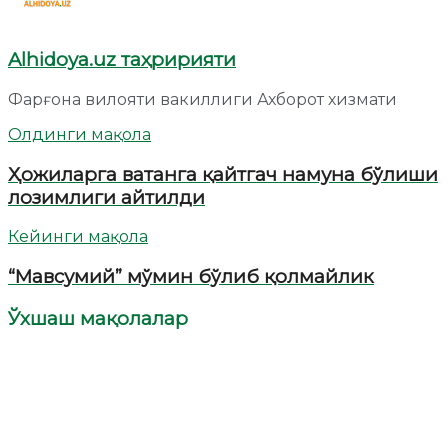
Alhidoya.uz таҳририяти
Фарғона вилояти вакиллиги Ахборот хизмати
Олдинги мақола
Ҳожиларга ватанга қайтгач намуна бўлиши
лозимлиги айтилди
Кейинги мақола
“Мавсумий” мўмин бўлиб қолмайлик
Ўхшаш мақолалар