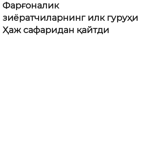
Фарғоналик
зиёратчиларнинг илк гуруҳи
Ҳаж сафаридан қайтди