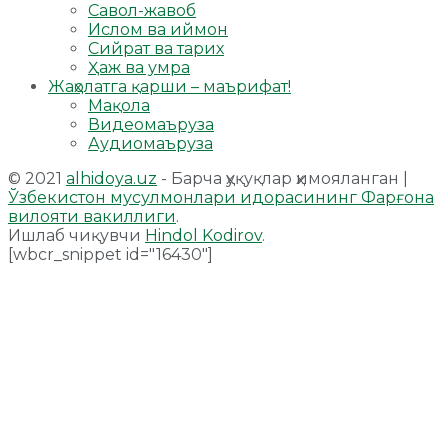
Савол-жавоб
Ислом ва иймон
Сийрат ва тарих
Ҳаж ва умра
Жаҳолатга қарши – маърифат!
Мақола
Видеомаъруза
Аудиомаъруза
© 2021
alhidoya.uz
- Барча ҳуқуқлар ҳимояланган |
Ўзбекистон мусулмонлари идорасининг Фарғона
вилояти вакиллиги
.
Ишлаб чиқувчи
Hindol Kodirov
.
[wbcr_snippet id="16430"]