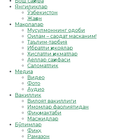
Бош саҳифа
Янгиликлар
Ўзбекистон
Жаҳон
Мақолалар
Мусулмоннинг одоби
Оилам – саодат масканим!
Таълим-тарбия
Ибратли ҳикоялар
Хислатли ҳикматлар
Аёллар саҳифаси
Саломатлик
Медиа
Видео
Фото
Аудио
Вакиллик
Вилоят вакиллиги
Имомлар фаолиятидан
Фиқҳ мактаби
Масжидлар
Бўлимлар
Фиқҳ
Рамазон