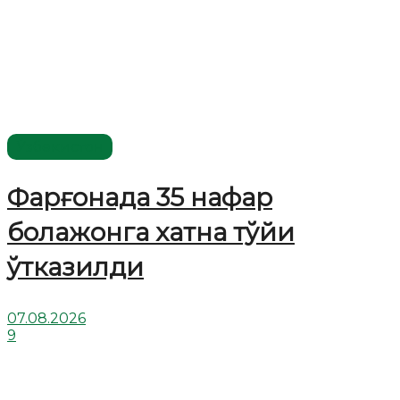
Ўзбекистон
Фарғонада 35 нафар
болажонга хатна тўйи
ўтказилди
07.08.2026
9