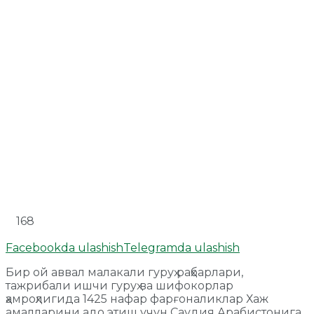
168
Facebookda ulashish
Telegramda ulashish
Бир ой аввал малакали гуруҳ раҳбарлари,
тажрибали ишчи гуруҳ ва шифокорлар
ҳамроҳлигида 1425 нафар фарғоналиклар Хаж
амалларини адо этиш учун Саудия Арабистонига