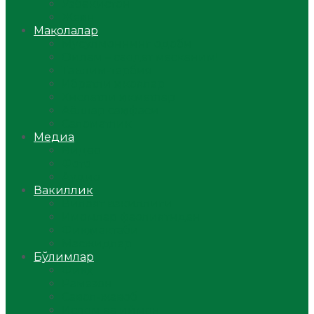
Ўзбекистон
Жаҳон
Мақолалар
Мусулмоннинг одоби
Оилам – саодат масканим!
Таълим-тарбия
Ибратли ҳикоялар
Хислатли ҳикматлар
Аёллар саҳифаси
Саломатлик
Медиа
Видео
Фото
Аудио
Вакиллик
Вилоят вакиллиги
Имомлар фаолиятидан
Фиқҳ мактаби
Масжидлар
Бўлимлар
Фиқҳ
Рамазон
Савол-жавоб
Ислом ва иймон