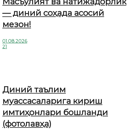
Масъулият ва натижадорлик
— диний соҳада асосий
мезон!
01.08.2026
21
Диний таълим
муассасаларига кириш
имтиҳонлари бошланди
(фотолавҳа)