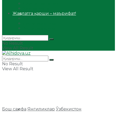
Сийрат ва тарих
Ҳаж ва умра
Жаҳолатга қарши – маърифат!
Мақола
Видеомаъруза
Аудиомаъруза
No Result
View All Result
No Result
View All Result
Бош саҳифа
Янгиликлар
Ўзбекистон