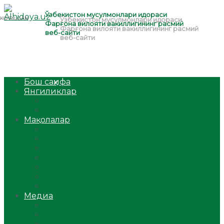
Бош саҳифа
Янгиликлар
Ўзбекистон
Жаҳон
Мақолалар
Мусулмоннинг одоби
Оилам – саодат масканим!
Таълим-тарбия
Ибратли ҳикоялар
Хислатли ҳикматлар
Аёллар саҳифаси
Саломатлик
Медиа
Видео
Фото