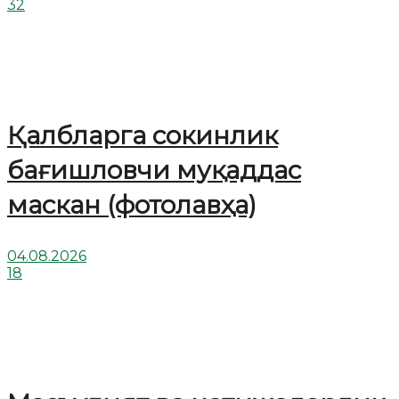
32
Қалбларга сокинлик
бағишловчи муқаддас
маскан (фотолавҳа)
04.08.2026
18