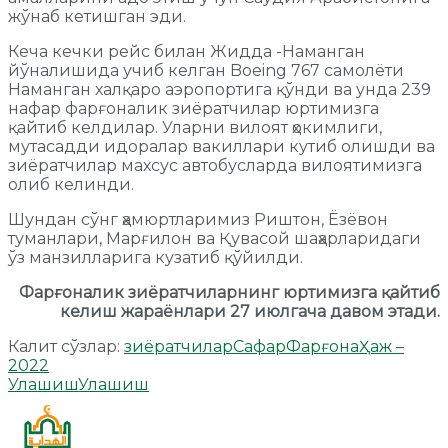
жўнаб кетишган эди.
Кеча кечки рейс билан Жидда -Наманган
йўналишида учиб келган Boeing 767 самолёти
Наманган халқаро аэропортига қўнди ва унда 239
нафар фарғоналик зиёратчилар юртимизга
қайтиб келдилар. Уларни вилоят ҳокимлиги,
мутасадди идоралар вакиллари кутиб олишди ва
зиёратчилар махсус автобусларда вилоятимизга
олиб келинди.
Шундан сўнг ҳамюртларимиз Риштон, Ёзёвон
туманлари, Марғилон ва Қувасой шаҳарларидаги
ўз манзилларига кузатиб қўйилди.
Фарғоналик зиёратчиларнинг юртимизга қайтиб
келиш жараёнлари 27 июлгача давом этади.
Калит сўзлар:
зиёратчилар
Сафар
Фарғона
Ҳаж –
2022
Улашиш
Улашиш