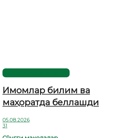
Имомлар фаолиятидан
Имомлар билим ва
маҳоратда беллашди
05.08.2026
31
Сўнгги мақолалар