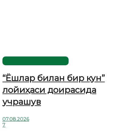
Имомлар фаолиятидан
“Ёшлар билан бир кун”
лойиҳаси доирасида
учрашув
07.08.2026
7