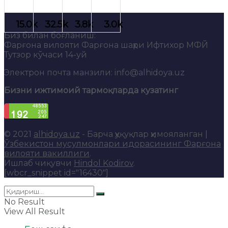
Биз билан боғланиш:
Фарғона вилояти Фарғона шаҳри Ифтихор МФЙ
Тутзор кўчаси 14-уй
Электрон почта манзили: info@alhidoya.uz
Бизни ижтимоий тармоқларда кузатинг
© 2021
alhidoya.uz
- Барча ҳуқуқлар ҳимояланган |
Ўзбекистон мусулмонлари идорасининг Фарғона
вилояти вакиллиги
.
Ишлаб чиқувчи
Hindol Kodirov
.
[wbcr_snippet id="16430"]
No Result
View All Result