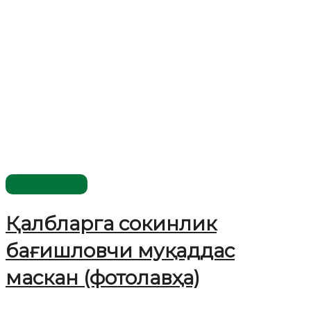
Ўзбекистон
Қалбларга сокинлик
бағишловчи муқаддас
маскан (фотолавҳа)