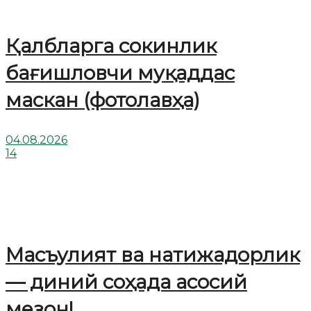
Қалбларга сокинлик
бағишловчи муқаддас
маскан (фотолавҳа)
04.08.2026
14
Масъулият ва натижадорлик
— диний соҳада асосий
мезон!