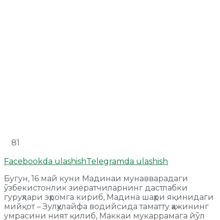
81
Facebookda ulashish
Telegramda ulashish
Бугун, 16 май куни Мадинаи мунавварадаги
ўзбекистонлик зиёратчиларнинг дастлабки
гуруҳлари эҳромга кириб, Мадина шаҳри яқинидаги
мийқот – Зулҳулайфа водийсида таматту ҳажининг
умрасини ният қилиб, Маккаи мукаррамага йўл