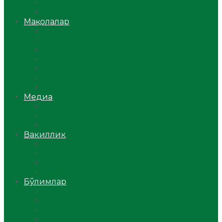
Ўзбекистон
Жаҳон
Мақолалар
Мусулмоннинг одоби
Оилам – саодат масканим!
Таълим-тарбия
Ибратли ҳикоялар
Хислатли ҳикматлар
Аёллар саҳифаси
Саломатлик
Медиа
Видео
Фото
Аудио
Вакиллик
Вилоят вакиллиги
Имомлар фаолиятидан
Фиқҳ мактаби
Масжидлар
Бўлимлар
Фиқҳ
Рамазон
Савол-жавоб
Ислом ва иймон