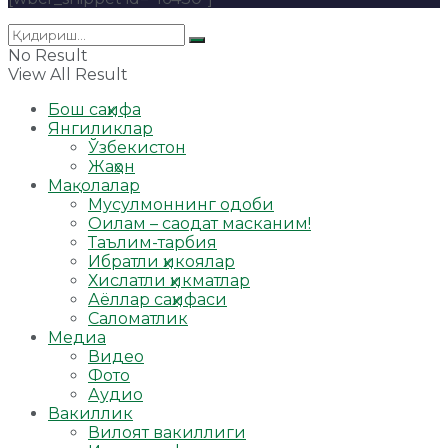
No Result
View All Result
Бош саҳифа
Янгиликлар
Ўзбекистон
Жаҳон
Мақолалар
Мусулмоннинг одоби
Оилам – саодат масканим!
Таълим-тарбия
Ибратли ҳикоялар
Хислатли ҳикматлар
Аёллар саҳифаси
Саломатлик
Медиа
Видео
Фото
Аудио
Вакиллик
Вилоят вакиллиги