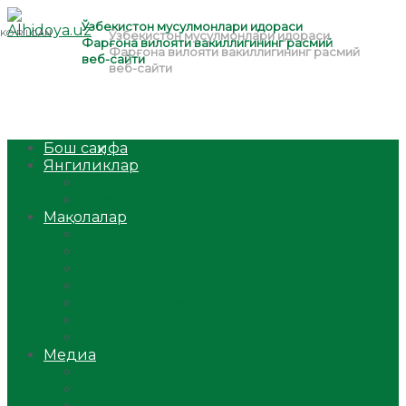
Бош саҳифа
Янгиликлар
Ўзбекистон
Жаҳон
Мақолалар
Мусулмоннинг одоби
Оилам – саодат масканим!
Таълим-тарбия
Ибратли ҳикоялар
Хислатли ҳикматлар
Аёллар саҳифаси
Саломатлик
Медиа
Видео
Фото