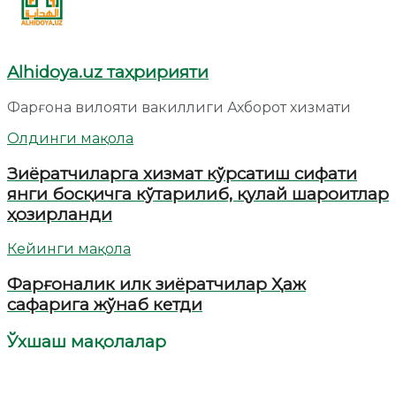
Alhidoya.uz таҳририяти
Фарғона вилояти вакиллиги Ахборот хизмати
Олдинги мақола
Зиёратчиларга хизмат кўрсатиш сифати
янги босқичга кўтарилиб, қулай шароитлар
ҳозирланди
Кейинги мақола
Фарғоналик илк зиёратчилар Ҳаж
сафарига жўнаб кетди
Ўхшаш мақолалар