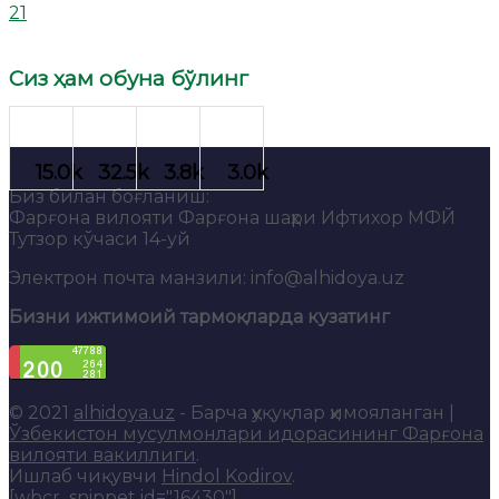
21
Сиз ҳам обуна бўлинг
Биз билан боғланиш:
Фарғона вилояти Фарғона шаҳри Ифтихор МФЙ
Тутзор кўчаси 14-уй
Электрон почта манзили: info@alhidoya.uz
Бизни ижтимоий тармоқларда кузатинг
© 2021
alhidoya.uz
- Барча ҳуқуқлар ҳимояланган |
Ўзбекистон мусулмонлари идорасининг Фарғона
вилояти вакиллиги
.
Ишлаб чиқувчи
Hindol Kodirov
.
[wbcr_snippet id="16430"]