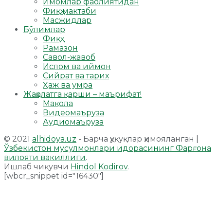
Имомлар фаолиятидан
Фиқҳ мактаби
Масжидлар
Бўлимлар
Фиқҳ
Рамазон
Савол-жавоб
Ислом ва иймон
Сийрат ва тарих
Ҳаж ва умра
Жаҳолатга қарши – маърифат!
Мақола
Видеомаъруза
Аудиомаъруза
© 2021
alhidoya.uz
- Барча ҳуқуқлар ҳимояланган |
Ўзбекистон мусулмонлари идорасининг Фарғона
вилояти вакиллиги
.
Ишлаб чиқувчи
Hindol Kodirov
.
[wbcr_snippet id="16430"]