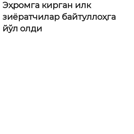
Эҳромга кирган илк
зиёратчилар байтуллоҳга
йўл олди