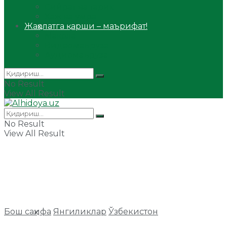
Сийрат ва тарих
Ҳаж ва умра
Жаҳолатга қарши – маърифат!
Мақола
Видеомаъруза
Аудиомаъруза
No Result
View All Result
No Result
View All Result
Бош саҳифа
Янгиликлар
Ўзбекистон