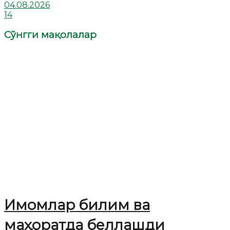
04.08.2026
14
Сўнгги мақолалар
Имомлар билим ва
маҳоратда беллашди