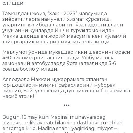
олишди.
Таъкидлаш жоиз, “Ҳаж – 2025” мавсумида
зиёратчиларга намунали хизмат кўрсатиш,
уларнинг ҳаж ибодатларини гўзал адо этишлари
учун айни кунларда Ишчи гуруҳи томонидан
Макка шаҳрида ҳам жорий мавсумга кенг кўламли
тайёргарлик ишлари ниҳоясига етказилди.
Маълумот ўрнида муқаддас икки шаҳарнинг ораси
460 километрни ташкил этади. Ушбу масофа
замонавий автобусларда ўртача тезликда 5-6
соатда босиб ўтилади.
Аллоҳ таоло Маккаи мукаррамага отланган
юртдошларимизнинг сафарларини муборак
қилсин, Байтуллоҳ ёнида дуо қилишни барчамизга
насиб этсин!
***
Bugun, 16 may kuni Madinai munavvaradagi
oʼzbekistonlik ziyoratchilarning dastlabki guruhlari
ehromga kirib, Madina shahri yaqinidagi miyqot –