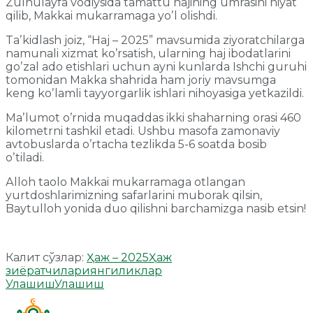
Zulhulayfa vodiysida tamattu hajining umrasini niyat
qilib, Makkai mukarramaga yoʼl olishdi.
Taʼkidlash joiz, “Haj – 2025” mavsumida ziyoratchilarga
namunali xizmat koʼrsatish, ularning haj ibodatlarini
goʼzal ado etishlari uchun ayni kunlarda Ishchi guruhi
tomonidan Makka shahrida ham joriy mavsumga
keng koʼlamli tayyorgarlik ishlari nihoyasiga yetkazildi.
Maʼlumot oʼrnida muqaddas ikki shaharning orasi 460
kilometrni tashkil etadi. Ushbu masofa zamonaviy
avtobuslarda oʼrtacha tezlikda 5-6 soatda bosib
oʼtiladi.
Аlloh taolo Makkai mukarramaga otlangan
yurtdoshlarimizning safarlarini muborak qilsin,
Baytulloh yonida duo qilishni barchamizga nasib etsin!
Калит сўзлар:
Ҳаж – 2025
Ҳаж
зиёратчилари
янгиликлар
Улашиш
Улашиш