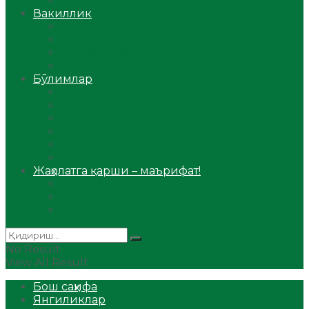
Аудио
Вакиллик
Вилоят вакиллиги
Имомлар фаолиятидан
Фиқҳ мактаби
Масжидлар
Бўлимлар
Фиқҳ
Рамазон
Савол-жавоб
Ислом ва иймон
Сийрат ва тарих
Ҳаж ва умра
Жаҳолатга қарши – маърифат!
Мақола
Видеомаъруза
Аудиомаъруза
No Result
View All Result
Бош саҳифа
Янгиликлар