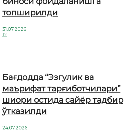
биноси фойдаланишга
топширилди
31.07.2026
12
Бағдодда “Эзгулик ва
маърифат тарғиботчилари”
шиори остида сайёр тадбир
ўтказилди
24.07.2026