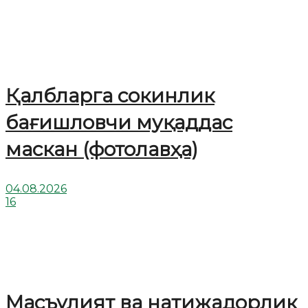
Қалбларга сокинлик
бағишловчи муқаддас
маскан (фотолавҳа)
04.08.2026
16
Масъулият ва натижадорлик