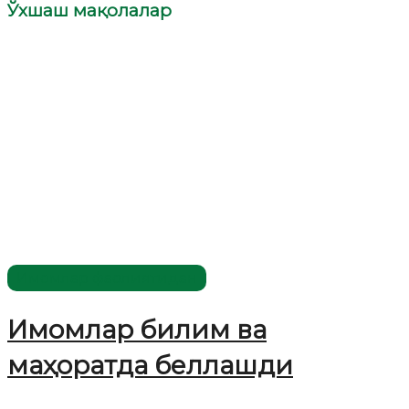
Ўхшаш мақолалар
Имомлар фаолиятидан
Имомлар билим ва
маҳоратда беллашди