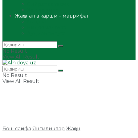
Сийрат ва тарих
Ҳаж ва умра
Жаҳолатга қарши – маърифат!
Мақола
Видеомаъруза
Аудиомаъруза
No Result
View All Result
No Result
View All Result
Бош саҳифа
Янгиликлар
Жаҳон