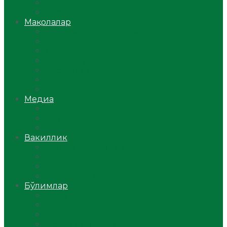
Ўзбекистон
Жаҳон
Мақолалар
Мусулмоннинг одоби
Оилам – саодат масканим!
Таълим-тарбия
Ибратли ҳикоялар
Хислатли ҳикматлар
Аёллар саҳифаси
Саломатлик
Медиа
Видео
Фото
Аудио
Вакиллик
Вилоят вакиллиги
Имомлар фаолиятидан
Фиқҳ мактаби
Масжидлар
Бўлимлар
Фиқҳ
Рамазон
Савол-жавоб
Ислом ва иймон