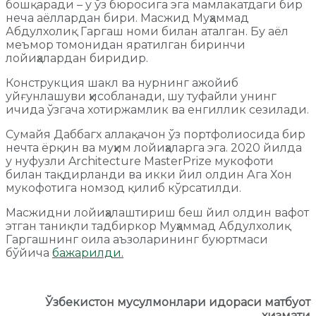
бошқаради – у ўз бюросига эга мамлакатдаги бир
неча аёллардан бири. Масжид Муҳаммад
Абдулхолиқ Гаргаш номи билан аталган. Бу аёл
меъмор томонидан яратилган биринчи
лойиҳалардан биридир.
Конструкция шакл ва нурнинг ажойиб
уйғунлашуви ҳисобланади, шу туфайли унинг
ичида ўзгача хотиржамлик ва енгиллик сезилади.
Сумайя Даббагх аллақачон ўз портфолиосида бир
нечта ёрқин ва муҳим лойиҳаларга эга. 2020 йилда
у нуфузли Architecture MasterPrize мукофоти
билан тақдирланди ва икки йил олдин Ага Хон
мукофотига номзод қилиб кўрсатилди.
Масжидни лойиҳалаштириш беш йил олдин вафот
этган таниқли тадбиркор Муҳаммад Абдулхолиқ
Гаргашнинг оила аъзоларининг буюртмаси
бўйича
бажарилди.
Ўзбекистон мусулмонлари идораси матбуот
хизмати