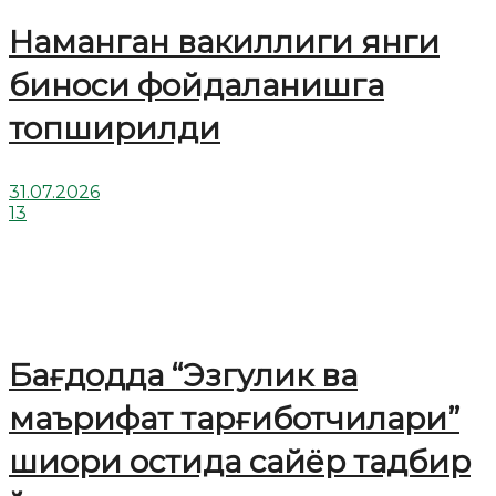
Наманган вакиллиги янги
биноси фойдаланишга
топширилди
31.07.2026
13
Бағдодда “Эзгулик ва
маърифат тарғиботчилари”
шиори остида сайёр тадбир