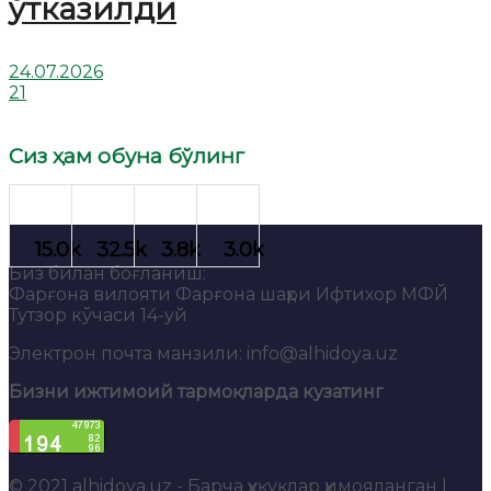
ўтказилди
24.07.2026
21
Сиз ҳам обуна бўлинг
Биз билан боғланиш:
Фарғона вилояти Фарғона шаҳри Ифтихор МФЙ
Тутзор кўчаси 14-уй
Электрон почта манзили: info@alhidoya.uz
Бизни ижтимоий тармоқларда кузатинг
© 2021
alhidoya.uz
- Барча ҳуқуқлар ҳимояланган |