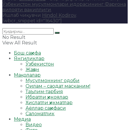
Ўзбекистон мусулмонлари идорасининг Фарғона
вилояти вакиллиги
.
Ишлаб чиқувчи
Hindol Kodirov
.
[wbcr_snippet id="16430"]
No Result
View All Result
Бош саҳифа
Янгиликлар
Ўзбекистон
Жаҳон
Мақолалар
Мусулмоннинг одоби
Оилам – саодат масканим!
Таълим-тарбия
Ибратли ҳикоялар
Хислатли ҳикматлар
Аёллар саҳифаси
Саломатлик
Медиа
Видео