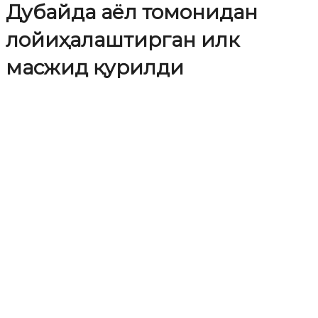
Дубайда аёл томонидан
лойиҳалаштирган илк
масжид қурилди