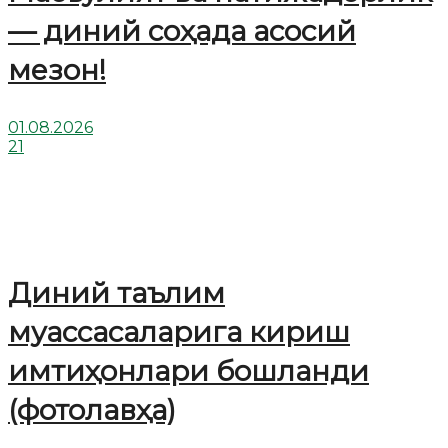
— диний соҳада асосий
мезон!
01.08.2026
21
Диний таълим
муассасаларига кириш
имтиҳонлари бошланди
(фотолавҳа)