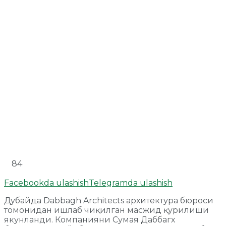
84
Facebookda ulashish
Telegramda ulashish
Дубайда Dabbagh Architects архитектура бюроси
томонидан ишлаб чиқилган масжид қурилиши
якунланди. Компанияни Сумая Даббагх