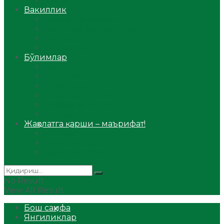
Аудио
Вакиллик
Вилоят вакиллиги
Имомлар фаолиятидан
Фиқҳ мактаби
Масжидлар
Бўлимлар
Фиқҳ
Рамазон
Савол-жавоб
Ислом ва иймон
Сийрат ва тарих
Ҳаж ва умра
Жаҳолатга қарши – маърифат!
Мақола
Видеомаъруза
Аудиомаъруза
No Result
View All Result
Бош саҳифа
Янгиликлар