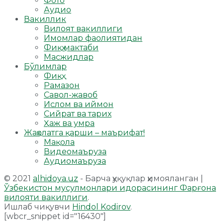
Фото
Аудио
Вакиллик
Вилоят вакиллиги
Имомлар фаолиятидан
Фиқҳ мактаби
Масжидлар
Бўлимлар
Фиқҳ
Рамазон
Савол-жавоб
Ислом ва иймон
Сийрат ва тарих
Ҳаж ва умра
Жаҳолатга қарши – маърифат!
Мақола
Видеомаъруза
Аудиомаъруза
© 2021
alhidoya.uz
- Барча ҳуқуқлар ҳимояланган |
Ўзбекистон мусулмонлари идорасининг Фарғона
вилояти вакиллиги
.
Ишлаб чиқувчи
Hindol Kodirov
.
[wbcr_snippet id="16430"]