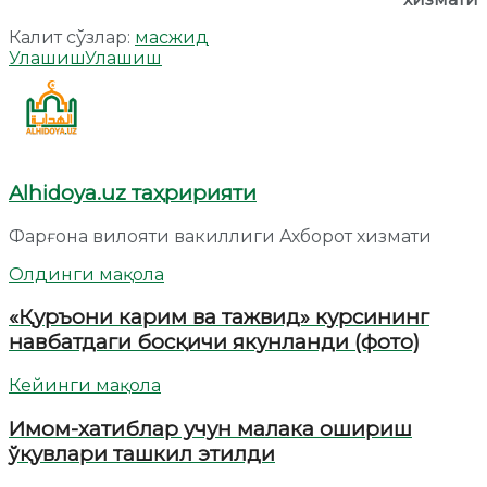
Калит сўзлар:
масжид
Улашиш
Улашиш
Alhidoya.uz таҳририяти
Фарғона вилояти вакиллиги Ахборот хизмати
Олдинги мақола
«Қуръони карим ва тажвид» курсининг
навбатдаги босқичи якунланди (фото)
Кейинги мақола
Имом-хатиблар учун малака ошириш
ўқувлари ташкил этилди