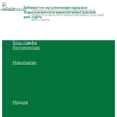
Бош саҳифа
Янгиликлар
Ўзбекистон
Жаҳон
Мақолалар
Мусулмоннинг одоби
Оилам – саодат масканим!
Таълим-тарбия
Ибратли ҳикоялар
Хислатли ҳикматлар
Аёллар саҳифаси
Саломатлик
Медиа
Видео
Фото