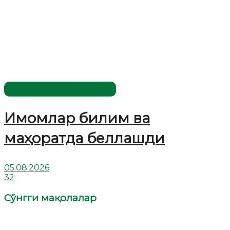
Имомлар фаолиятидан
Имомлар билим ва
маҳоратда беллашди
05.08.2026
32
Сўнгги мақолалар