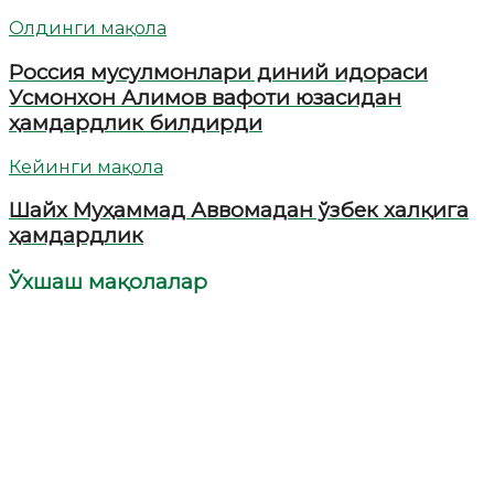
Олдинги мақола
Россия мусулмонлари диний идораси
Усмонхон Алимов вафоти юзасидан
ҳамдардлик билдирди
Кейинги мақола
Шайх Муҳаммад Аввомадан ўзбек халқига
ҳамдардлик
Ўхшаш мақолалар