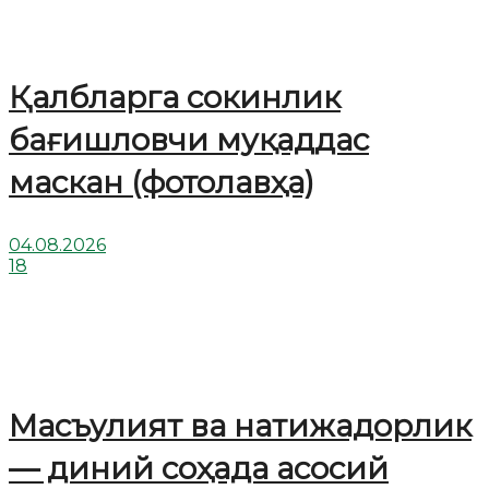
Қалбларга сокинлик
бағишловчи муқаддас
маскан (фотолавҳа)
04.08.2026
18
Масъулият ва натижадорлик
— диний соҳада асосий