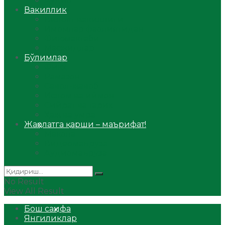
Аудио
Вакиллик
Вилоят вакиллиги
Имомлар фаолиятидан
Фиқҳ мактаби
Масжидлар
Бўлимлар
Фиқҳ
Рамазон
Савол-жавоб
Ислом ва иймон
Сийрат ва тарих
Ҳаж ва умра
Жаҳолатга қарши – маърифат!
Мақола
Видеомаъруза
Аудиомаъруза
No Result
View All Result
Бош саҳифа
Янгиликлар