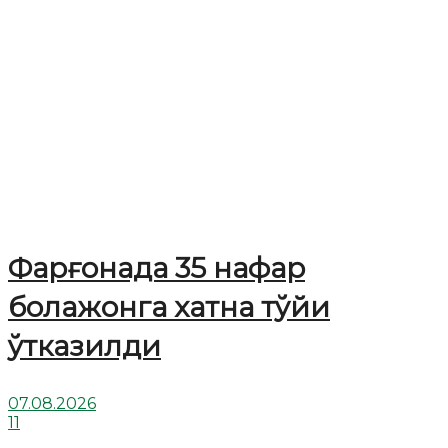
Фарғонада 35 нафар
болажонга хатна тўйи
ўтказилди
07.08.2026
11