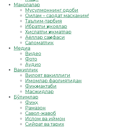
Мақолалар
Мусулмоннинг одоби
Оилам – саодат масканим!
Таълим-тарбия
Ибратли ҳикоялар
Хислатли ҳикматлар
Аёллар саҳифаси
Саломатлик
Медиа
Видео
Фото
Аудио
Вакиллик
Вилоят вакиллиги
Имомлар фаолиятидан
Фиқҳ мактаби
Масжидлар
Бўлимлар
Фиқҳ
Рамазон
Савол-жавоб
Ислом ва иймон
Сийрат ва тарих