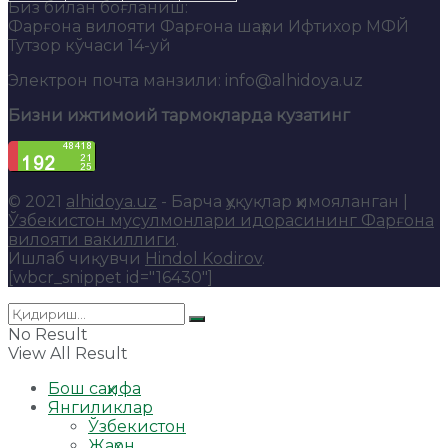
Биз билан боғланиш:
Фарғона вилояти Фарғона шаҳри Ифтихор МФЙ
Тутзор кўчаси 14-уй
Электрон почта манзили: info@alhidoya.uz
Бизни ижтимоий тармоқларда кузатинг
© 2021
alhidoya.uz
- Барча ҳуқуқлар ҳимояланган |
Ўзбекистон мусулмонлари идорасининг Фарғона
вилояти вакиллиги
.
Ишлаб чиқувчи
Hindol Kodirov
.
[wbcr_snippet id="16430"]
No Result
View All Result
Бош саҳифа
Янгиликлар
Ўзбекистон
Жаҳон