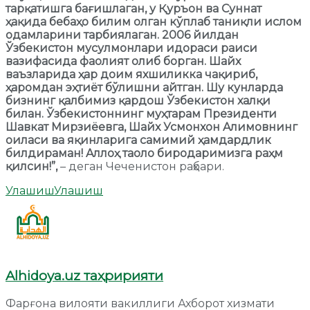
тарқатишга бағишлаган, у Қуръон ва Суннат
ҳақида бебаҳо билим олган кўплаб таниқли ислом
одамларини тарбиялаган. 2006 йилдан
Ўзбекистон мусулмонлари идораси раиси
вазифасида фаолият олиб борган. Шайх
ваъзларида ҳар доим яхшиликка чақириб,
ҳаромдан эҳтиёт бўлишни айтган. Шу кунларда
бизнинг қалбимиз қардош Ўзбекистон халқи
билан. Ўзбекистоннинг муҳтарам Президенти
Шавкат Мирзиёевга, Шайх Усмонхон Aлимовнинг
оиласи ва яқинларига самимий ҳамдардлик
билдираман! Aллоҳ таоло биродаримизга раҳм
қилсин!
”
,
– деган Чеченистон раҳбари.
Улашиш
Улашиш
Alhidoya.uz таҳририяти
Фарғона вилояти вакиллиги Ахборот хизмати