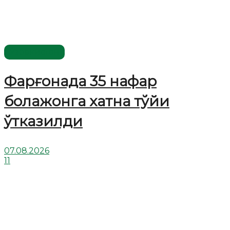
Ўзбекистон
Фарғонада 35 нафар
болажонга хатна тўйи
ўтказилди
07.08.2026
11