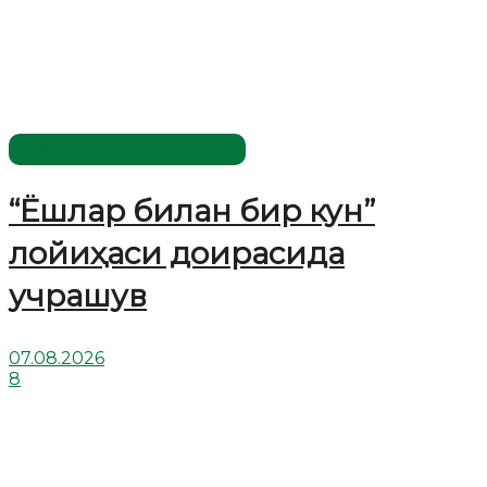
Имомлар фаолиятидан
“Ёшлар билан бир кун”
лойиҳаси доирасида
учрашув
07.08.2026
8