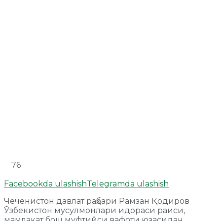
76
Facebookda ulashish
Telegramda ulashish
Чеченистон давлат раҳбари Рамзан Қодиров
Ўзбекистон мусулмонлари идораси раиси,
мамлакат бош муфтийси вафоти юзасидан