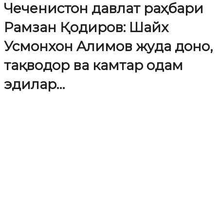
Чеченистон давлат раҳбари
Рамзан Қодиров: Шайх
Усмонхон Aлимов жуда доно,
тақводор ва камтар одам
эдилар…