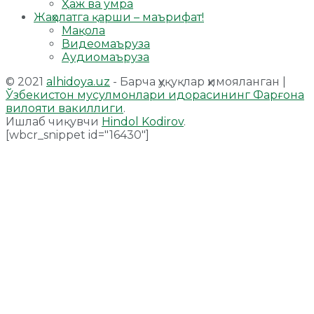
Ҳаж ва умра
Жаҳолатга қарши – маърифат!
Мақола
Видеомаъруза
Аудиомаъруза
© 2021
alhidoya.uz
- Барча ҳуқуқлар ҳимояланган |
Ўзбекистон мусулмонлари идорасининг Фарғона
вилояти вакиллиги
.
Ишлаб чиқувчи
Hindol Kodirov
.
[wbcr_snippet id="16430"]