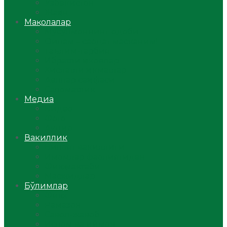
Ўзбекистон
Жаҳон
Мақолалар
Мусулмоннинг одоби
Оилам – саодат масканим!
Таълим-тарбия
Ибратли ҳикоялар
Хислатли ҳикматлар
Аёллар саҳифаси
Саломатлик
Медиа
Видео
Фото
Аудио
Вакиллик
Вилоят вакиллиги
Имомлар фаолиятидан
Фиқҳ мактаби
Масжидлар
Бўлимлар
Фиқҳ
Рамазон
Савол-жавоб
Ислом ва иймон