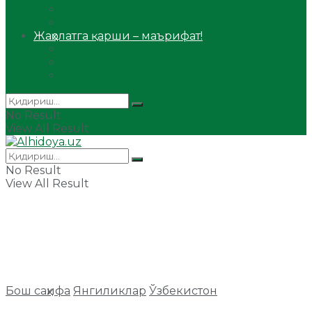
Сийрат ва тарих
Ҳаж ва умра
Жаҳолатга қарши – маърифат!
Мақола
Видеомаъруза
Аудиомаъруза
No Result
View All Result
No Result
View All Result
Бош саҳифа
Янгиликлар
Ўзбекистон