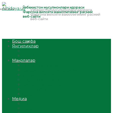
Бош саҳифа
Янгиликлар
Ўзбекистон
Жаҳон
Мақолалар
Мусулмоннинг одоби
Оилам – саодат масканим!
Таълим-тарбия
Ибратли ҳикоялар
Хислатли ҳикматлар
Аёллар саҳифаси
Саломатлик
Медиа
Видео
Фото