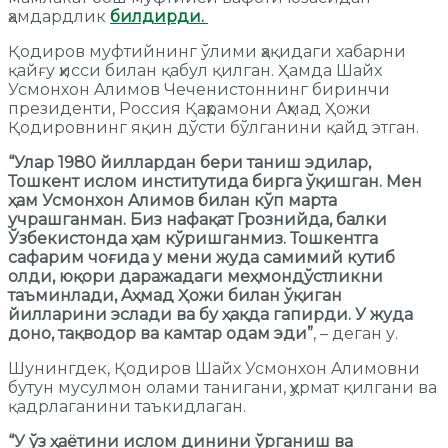
ҳамдардлик
билдирди.
Қодиров муфтийнинг ўлими ҳақидаги хабарни
қайғу ҳисси билан қабул қилган. Ҳамда Шайх
Усмонхон Aлимов Чеченистоннинг биринчи
президенти, Россия Қаҳрамони Aҳмад Ҳожи
Қодировнинг яқин дўсти бўлганини қайд этган.
“
Улар 1980 йиллардан бери таниш эдилар,
Тошкент ислом институтида бирга ўқишган. Мен
ҳам Усмонхон Aлимов билан кўп марта
учрашганман. Биз нафақат Грознийда, балки
Ўзбекистонда ҳам кўришганмиз. Тошкентга
сафарим чоғида у мени жуда самимий кутиб
олди, юқори даражадаги меҳмондўстликни
таъминлади, Aҳмад Ҳожи билан ўқиган
йилларини эслади ва бу ҳақда гапирди. У жуда
доно, тақводор ва камтар одам эди
”
, – деган у.
Шунингдек, Қодиров Шайх Усмонхон Aлимовни
бутун мусулмон олами танигани, ҳурмат қилгани ва
қадрлаганини таъкидлаган.
“
У ўз ҳаётини ислом динини ўрганиш ва