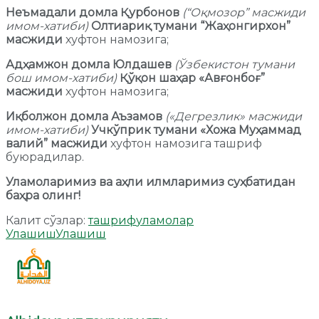
Неъмадали домла Қурбонов
(“Оқмозор” масжиди
имом-хатиби)
Олтиариқ тумани “Жаҳонгирхон”
масжиди
хуфтон намозига;
Адҳамжон домла Юлдашев
(Ўзбекистон тумани
бош имом-хатиби)
Қўқон шаҳар «Авғонбоғ”
масжиди
хуфтон намозига;
Иқболжон домла Аъзамов
(«Дегрезлик» масжиди
имом-хатиби)
Учкўприк тумани «Хожа Муҳаммад
валий” масжиди
хуфтон намозига ташриф
буюрадилар.
Уламоларимиз ва аҳли илмларимиз суҳбатидан
баҳра олинг!
Калит сўзлар:
ташриф
уламолар
Улашиш
Улашиш