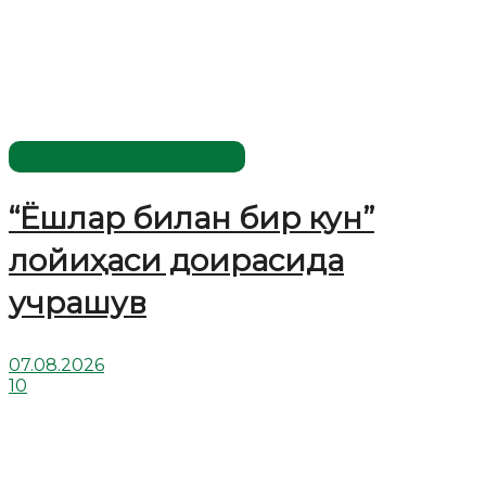
Имомлар фаолиятидан
“Ёшлар билан бир кун”
лойиҳаси доирасида
учрашув
07.08.2026
10