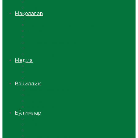
Ўзбекистон
Жаҳон
Мақолалар
Мусулмоннинг одоби
Оилам – саодат масканим!
Таълим-тарбия
Ибратли ҳикоялар
Хислатли ҳикматлар
Аёллар саҳифаси
Саломатлик
Медиа
Видео
Фото
Аудио
Вакиллик
Вилоят вакиллиги
Имомлар фаолиятидан
Фиқҳ мактаби
Масжидлар
Бўлимлар
Фиқҳ
Рамазон
Савол-жавоб
Ислом ва иймон