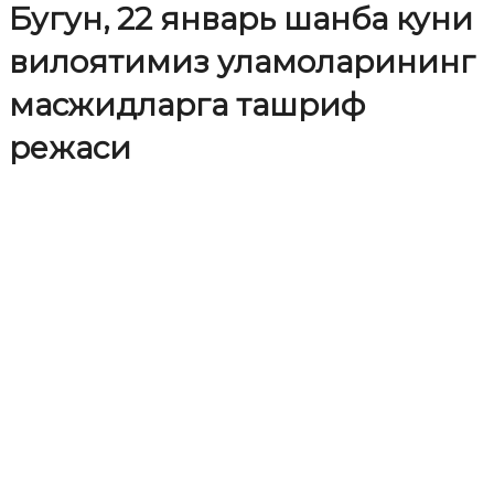
Бугун, 22 январь шанба куни
вилоятимиз уламоларининг
масжидларга ташриф
режаси