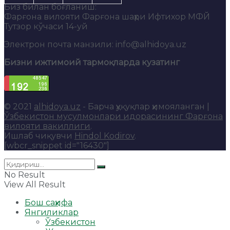
Биз билан боғланиш:
Фарғона вилояти Фарғона шаҳри Ифтихор МФЙ
Тутзор кўчаси 14-уй
Электрон почта манзили: info@alhidoya.uz
Бизни ижтимоий тармоқларда кузатинг
© 2021
alhidoya.uz
- Барча ҳуқуқлар ҳимояланган |
Ўзбекистон мусулмонлари идорасининг Фарғона
вилояти вакиллиги
.
Ишлаб чиқувчи
Hindol Kodirov
.
[wbcr_snippet id="16430"]
No Result
View All Result
Бош саҳифа
Янгиликлар
Ўзбекистон