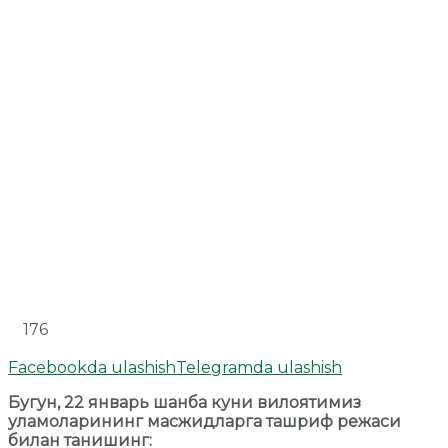
176
Facebookda ulashish
Telegramda ulashish
Бугун, 22 январь шанба куни вилоятимиз
уламоларининг масжидларга ташриф режаси
билан танишинг: