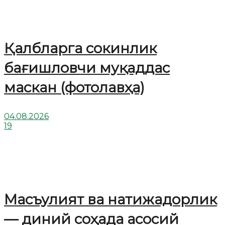
Қалбларга сокинлик
бағишловчи муқаддас
маскан (фотолавҳа)
04.08.2026
19
Масъулият ва натижадорлик
— диний соҳада асосий