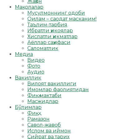
Жаҳон
Мақолалар
Мусулмоннинг одоби
Оилам – саодат масканим!
Таълим-тарбия
Ибратли ҳикоялар
Хислатли ҳикматлар
Аёллар саҳифаси
Саломатлик
Медиа
Видео
Фото
Аудио
Вакиллик
Вилоят вакиллиги
Имомлар фаолиятидан
Фиқҳ мактаби
Масжидлар
Бўлимлар
Фиқҳ
Рамазон
Савол-жавоб
Ислом ва иймон
Сийрат ва тарих