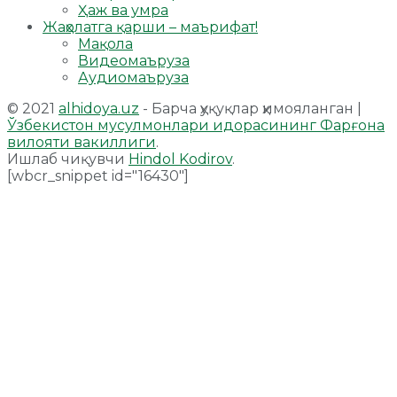
Ҳаж ва умра
Жаҳолатга қарши – маърифат!
Мақола
Видеомаъруза
Аудиомаъруза
© 2021
alhidoya.uz
- Барча ҳуқуқлар ҳимояланган |
Ўзбекистон мусулмонлари идорасининг Фарғона
вилояти вакиллиги
.
Ишлаб чиқувчи
Hindol Kodirov
.
[wbcr_snippet id="16430"]