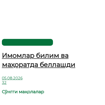
Имомлар фаолиятидан
Имомлар билим ва
маҳоратда беллашди
05.08.2026
32
Сўнгги мақолалар