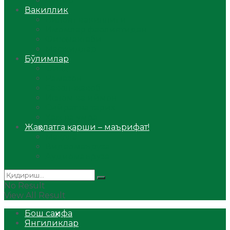
Аудио
Вакиллик
Вилоят вакиллиги
Имомлар фаолиятидан
Фиқҳ мактаби
Масжидлар
Бўлимлар
Фиқҳ
Рамазон
Савол-жавоб
Ислом ва иймон
Сийрат ва тарих
Ҳаж ва умра
Жаҳолатга қарши – маърифат!
Мақола
Видеомаъруза
Аудиомаъруза
No Result
View All Result
Бош саҳифа
Янгиликлар