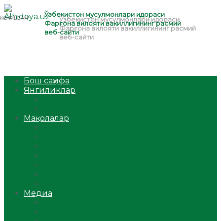
Бош саҳифа
Янгиликлар
Ўзбекистон
Жаҳон
Мақолалар
Мусулмоннинг одоби
Оилам – саодат масканим!
Таълим-тарбия
Ибратли ҳикоялар
Хислатли ҳикматлар
Аёллар саҳифаси
Саломатлик
Медиа
Видео
Фото