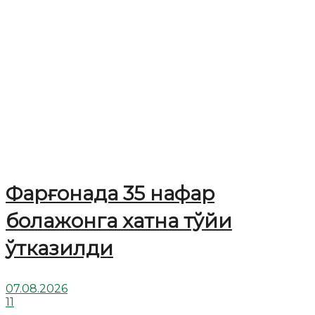
Фарғонада 35 нафар
болажонга хатна тўйи
ўтказилди
07.08.2026
11