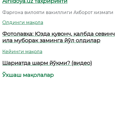
Alhidoya.uz таҳририяти
Фарғона вилояти вакиллиги Ахборот хизмати
Олдинги мақола
Фотолавҳа: Юзда қувонч, қалбда севинч
ила муборак заминга йўл олдилар
Кейинги мақола
Шариатда шарм йўқми? (видео)
Ўхшаш мақолалар