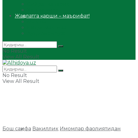
Сийрат ва тарих
Ҳаж ва умра
Жаҳолатга қарши – маърифат!
Мақола
Видеомаъруза
Аудиомаъруза
No Result
View All Result
No Result
View All Result
Бош саҳифа
Вакиллик
Имомлар фаолиятидан