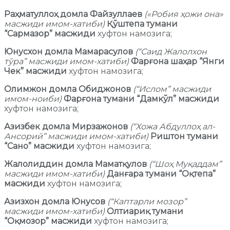
Раҳматуллоҳ домла Файзуллаев
(«Робия ҳожи она»
масжиди имом-хатиби)
Қўштепа тумани
“Сармазор” масжиди
хуфтон намозига;
Юнусхон домла Мамарасулов
(“Саид Жалолхон
тўра” масжиди имом-хатиби)
Фарғона шаҳар “Янги
Чек” масжиди
хуфтон намозига;
Олимжон домла Обиджонов
(“Ислом” масжиди
имом-ноиби)
Фарғона тумани “Дамкўл” масжиди
хуфтон намозига;
Азизбек домла Мирзажонов
(“Хожа Абдуллоҳ ал-
Ансорий” масжиди имом-хатиби)
Риштон тумани
“Сано” масжиди
хуфтон намозига;
Жалолиддин домла Маматқулов
(“Шоҳ Муқаддам”
масжиди имом-хатиби)
Данғара тумани “Оқтепа”
масжиди
хуфтон намозига;
Азизхон домла Юнусов
(“Каптарли мозор”
масжиди имом-хатиби)
Олтиариқ тумани
“Оқмозор” масжиди
хуфтон намозига;