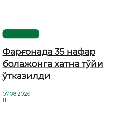
Ўзбекистон
Фарғонада 35 нафар
болажонга хатна тўйи
ўтказилди
07.08.2026
11