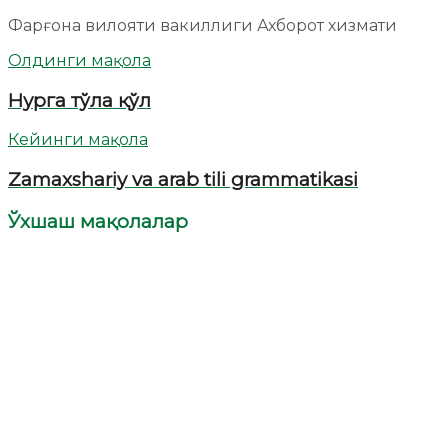
Фарғона вилояти вакиллиги Ахборот хизмати
Олдинги мақола
Нурга тўла қўл
Кейинги мақола
Zamaxshariy va arab tili grammatikasi
Ўхшаш мақолалар