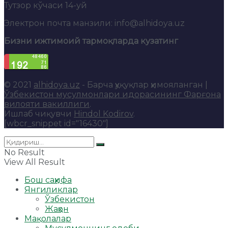
Тутзор кўчаси 14-уй
Электрон почта манзили: info@alhidoya.uz
Бизни ижтимоий тармоқларда кузатинг
© 2021
alhidoya.uz
- Барча ҳуқуқлар ҳимояланган |
Ўзбекистон мусулмонлари идорасининг Фарғона
вилояти вакиллиги
.
Ишлаб чиқувчи
Hindol Kodirov
.
[wbcr_snippet id="16430"]
No Result
View All Result
Бош саҳифа
Янгиликлар
Ўзбекистон
Жаҳон
Мақолалар