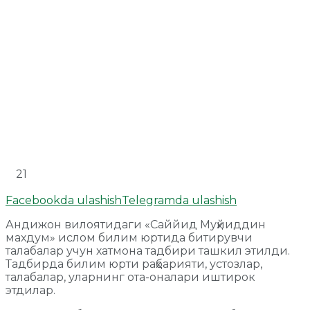
21
Facebookda ulashish
Telegramda ulashish
Андижон вилоятидаги «Саййид Муҳйиддин
махдум» ислом билим юртида битирувчи
талабалар учун хатмона тадбири ташкил этилди.
Тадбирда билим юрти раҳбарияти, устозлар,
талабалар, уларнинг ота-оналари иштирок
этдилар.