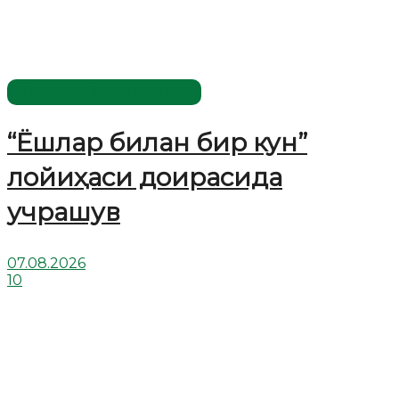
Имомлар фаолиятидан
“Ёшлар билан бир кун”
лойиҳаси доирасида
учрашув
07.08.2026
10