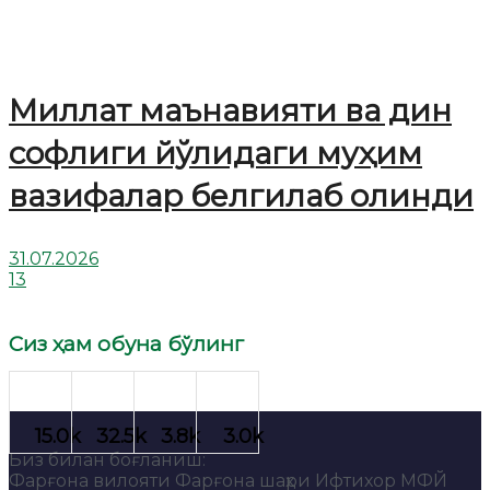
Миллат маънавияти ва дин
софлиги йўлидаги муҳим
вазифалар белгилаб олинди
31.07.2026
13
Сиз ҳам обуна бўлинг
Биз билан боғланиш:
Фарғона вилояти Фарғона шаҳри Ифтихор МФЙ