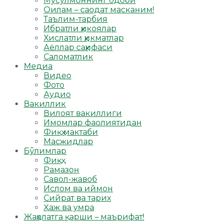
Мусулмоннинг одоби
Оилам – саодат масканим!
Таълим-тарбия
Ибратли ҳикоялар
Хислатли ҳикматлар
Аёллар саҳифаси
Саломатлик
Медиа
Видео
Фото
Аудио
Вакиллик
Вилоят вакиллиги
Имомлар фаолиятидан
Фиқҳ мактаби
Масжидлар
Бўлимлар
Фиқҳ
Рамазон
Савол-жавоб
Ислом ва иймон
Сийрат ва тарих
Ҳаж ва умра
Жаҳолатга қарши – маърифат!