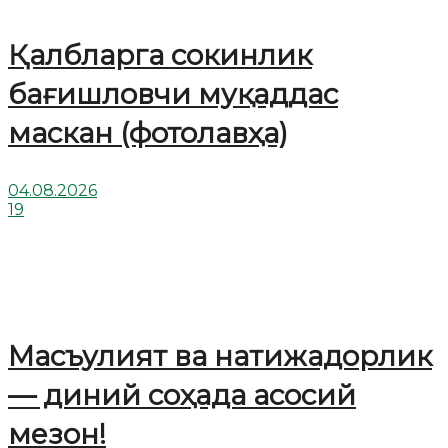
Қалбларга сокинлик
бағишловчи муқаддас
маскан (фотолавҳа)
04.08.2026
19
Масъулият ва натижадорлик
— диний соҳада асосий
мезон!