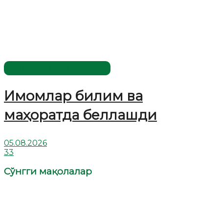
Имомлар фаолиятидан
Имомлар билим ва
маҳоратда беллашди
05.08.2026
33
Сўнгги мақолалар