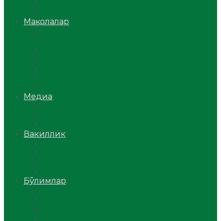
Ўзбекистон
Жаҳон
Мақолалар
Мусулмоннинг одоби
Оилам – саодат масканим!
Таълим-тарбия
Ибратли ҳикоялар
Хислатли ҳикматлар
Аёллар саҳифаси
Саломатлик
Медиа
Видео
Фото
Аудио
Вакиллик
Вилоят вакиллиги
Имомлар фаолиятидан
Фиқҳ мактаби
Масжидлар
Бўлимлар
Фиқҳ
Рамазон
Савол-жавоб
Ислом ва иймон