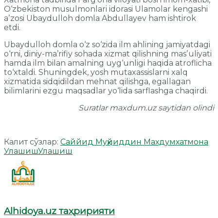
O‘zbekiston musulmonlari idorasi Ulamolar kengashi
aʼzosi Ubaydulloh domla Abdullayev ham ishtirok
etdi.
Ubaydulloh domla o‘z so‘zida ilm ahlining jamiyatdagi
o‘rni, diniy-maʼrifiy sohada xizmat qilishning masʼuliyati
hamda ilm bilan amalning uyg‘unligi haqida atroflicha
to‘xtaldi. Shuningdek, yosh mutaxassislarni xalq
xizmatida sidqidildan mehnat qilishga, egallagan
bilimlarini ezgu maqsadlar yo‘lida sarflashga chaqirdi.
Suratlar maxdum.uz saytidan olindi
Калит сўзлар:
Саййид Муҳйиддин Махдум
хатмона
Улашиш
Улашиш
Alhidoya.uz таҳририяти