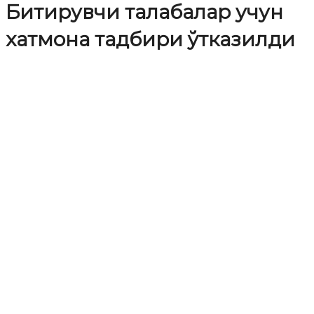
Битирувчи талабалар учун
хатмона тадбири ўтказилди