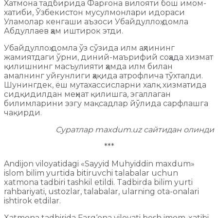
Хатмона тадбирида Фарғона вилояти бош имом-
хатиби, Ўзбекистон мусулмонлари идораси
Уламолар кенгаши аъзоси Убайдуллоҳ домла
Абдуллаев ҳам иштирок этди.
Убайдуллоҳ домла ўз сўзида илм аҳлининг
жамиятдаги ўрни, диний-маърифий соҳада хизмат
қилишнинг масъулияти ҳамда илм билан
амалнинг уйғунлиги ҳақида атрофлича тўхталди.
Шунингдек, ёш мутахассисларни халқ хизматида
сидқидилдан меҳнат қилишга, эгаллаган
билимларини эзгу мақсадлар йўлида сарфлашга
чақирди.
Суратлар maxdum.uz сайтидан олинди
***
Andijon viloyatidagi «Sayyid Muhyiddin maxdum»
islom bilim yurtida bitiruvchi talabalar uchun
xatmona tadbiri tashkil etildi. Tadbirda bilim yurti
rahbariyati, ustozlar, talabalar, ularning ota-onalari
ishtirok etdilar.
Xatmona tadbirida Farg‘ona viloyati bosh imom-xatibi,