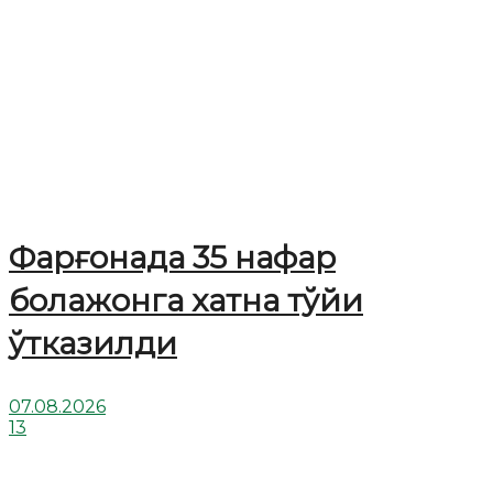
Фарғонада 35 нафар
болажонга хатна тўйи
ўтказилди
07.08.2026
13