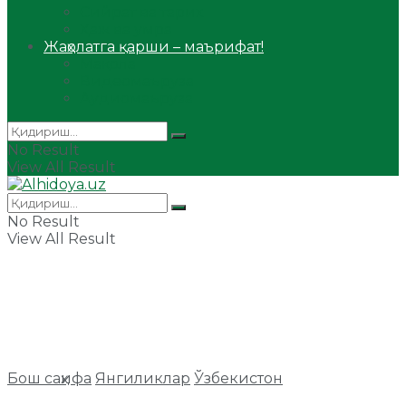
Сийрат ва тарих
Ҳаж ва умра
Жаҳолатга қарши – маърифат!
Мақола
Видеомаъруза
Аудиомаъруза
No Result
View All Result
No Result
View All Result
Бош саҳифа
Янгиликлар
Ўзбекистон