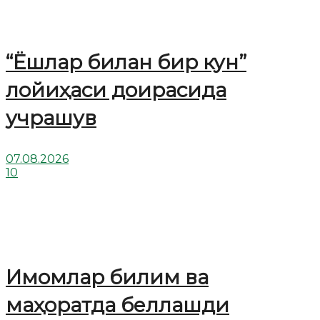
“Ёшлар билан бир кун”
лойиҳаси доирасида
учрашув
07.08.2026
10
Имомлар билим ва
маҳоратда беллашди