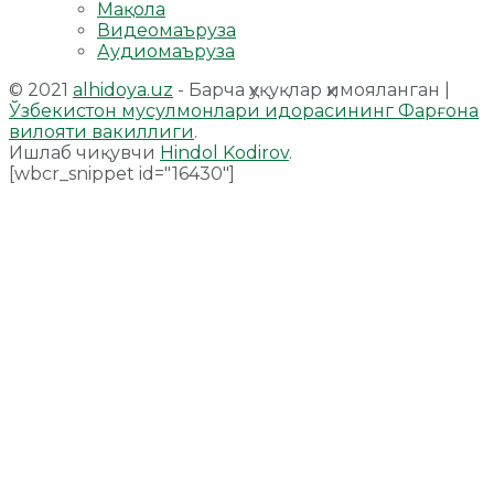
Мақола
Видеомаъруза
Аудиомаъруза
© 2021
alhidoya.uz
- Барча ҳуқуқлар ҳимояланган |
Ўзбекистон мусулмонлари идорасининг Фарғона
вилояти вакиллиги
.
Ишлаб чиқувчи
Hindol Kodirov
.
[wbcr_snippet id="16430"]