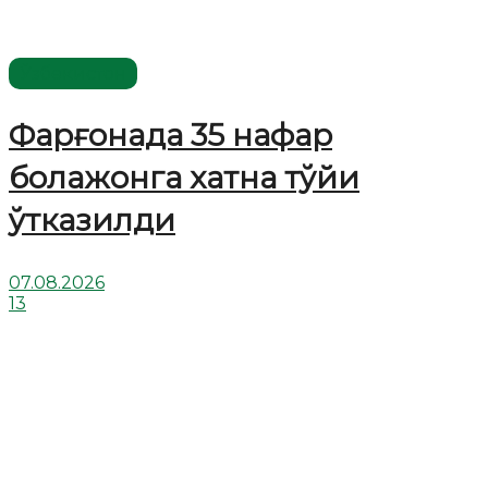
Ўзбекистон
Фарғонада 35 нафар
болажонга хатна тўйи
ўтказилди
07.08.2026
13