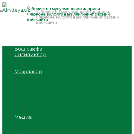
Бош саҳифа
Янгиликлар
Ўзбекистон
Жаҳон
Мақолалар
Мусулмоннинг одоби
Оилам – саодат масканим!
Таълим-тарбия
Ибратли ҳикоялар
Хислатли ҳикматлар
Аёллар саҳифаси
Саломатлик
Медиа
Видео
Фото