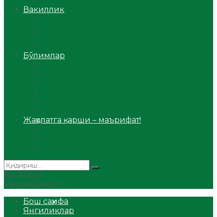
Аудио
Вакиллик
Вилоят вакиллиги
Имомлар фаолиятидан
Фиқҳ мактаби
Масжидлар
Бўлимлар
Фиқҳ
Рамазон
Савол-жавоб
Ислом ва иймон
Сийрат ва тарих
Ҳаж ва умра
Жаҳолатга қарши – маърифат!
Мақола
Видеомаъруза
Аудиомаъруза
No Result
View All Result
Бош саҳифа
Янгиликлар