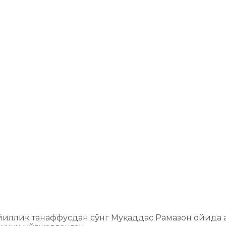
иллик танаффусдан сўнг Муқаддас Рамазон ойида 