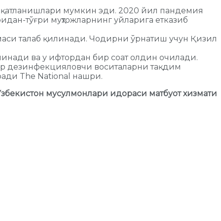
овқатланишлари мумкин эди. 2020 йил пандемия
дан-тўғри муҳтожларнинг уйларига етказиб
омаси талаб қилинади. Чодирни ўрнатиш учун Қизил
нади ва у ифтордан бир соат олдин очилади.
лар дезинфекцияловчи воситаларни тақдим
ади The National нашри.
Ўзбекистон мусулмонлари идораси матбуот хизмати