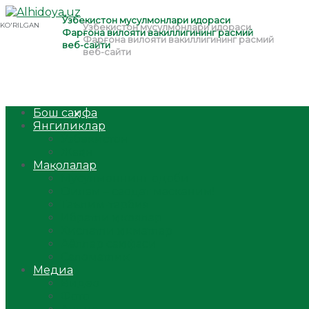
Бош саҳифа
Янгиликлар
Ўзбекистон
Жаҳон
Мақолалар
Мусулмоннинг одоби
Оилам – саодат масканим!
Таълим-тарбия
Ибратли ҳикоялар
Хислатли ҳикматлар
Аёллар саҳифаси
Саломатлик
Медиа
Видео
Фото