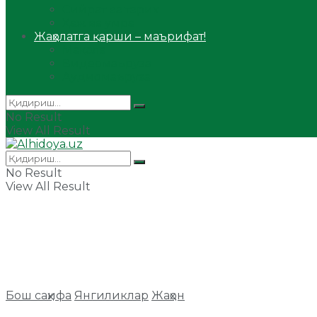
Сийрат ва тарих
Ҳаж ва умра
Жаҳолатга қарши – маърифат!
Мақола
Видеомаъруза
Аудиомаъруза
No Result
View All Result
No Result
View All Result
Бош саҳифа
Янгиликлар
Жаҳон