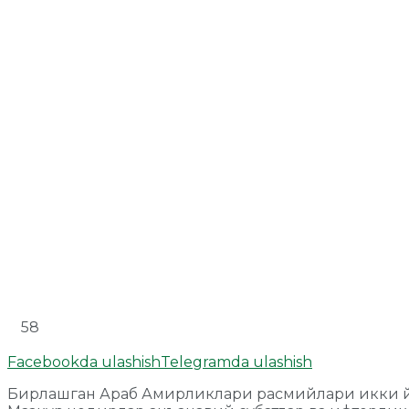
58
Facebookda ulashish
Telegramda ulashish
Бирлашган Араб Амирликлари расмийлари икки й