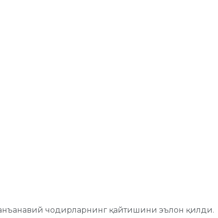
анъанавий чодирларнинг қайтишини эълон қилди.