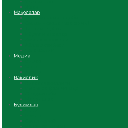
Ўзбекистон
Жаҳон
Мақолалар
Мусулмоннинг одоби
Оилам – саодат масканим!
Таълим-тарбия
Ибратли ҳикоялар
Хислатли ҳикматлар
Аёллар саҳифаси
Саломатлик
Медиа
Видео
Фото
Аудио
Вакиллик
Вилоят вакиллиги
Имомлар фаолиятидан
Фиқҳ мактаби
Масжидлар
Бўлимлар
Фиқҳ
Рамазон
Савол-жавоб
Ислом ва иймон