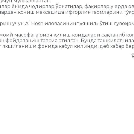
 учун мўлжалланган.
идлар ёнида чодирлар ўрнатилар, фақирлар у ерда 
рдан қочиш мақсадида ифторлик таомларини тўғри
кириш учун Al Hosn иловасининг «яшил» ўтиш гувоҳн
оий масофага риоя қилиш қоидалари сақланиб қоли
дан фойдаланиш тавсия этилган. Бунда ташкилотчи
 яхшиланиши фонида қабул қилинди, деб хабар бер