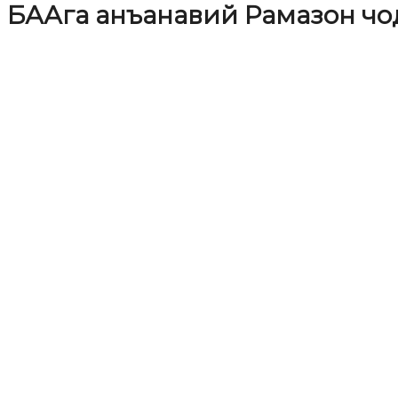
БААга анъанавий Рамазон чо