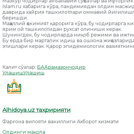
Мазкур чодирлар анъанавий суҳбатлар ва ифторлик
Islam.ru хабарига кўра, пандемиядан олдин масж
даврида хайрия ташкилотлари оммавий йиғилишла
беришди.
Маҳаллий ҳокимият қарорига кўра, бу чодирларга 
ярим ой ташкилотидан рухсат олиниши керак.
Шунингдек, бу чодирларда ниқоб режими ва ижтим
Бу ерда бир марталик идиш ва ошхона жиҳозлари
этишлари керак. Қарор эпидемиологик вазиятнинг
Калит сўзлар:
БАА
рамазон
чодир
Улашиш
Улашиш
Alhidoya.uz таҳририяти
Фарғона вилояти вакиллиги Ахборот хизмати
Олдинги мақола