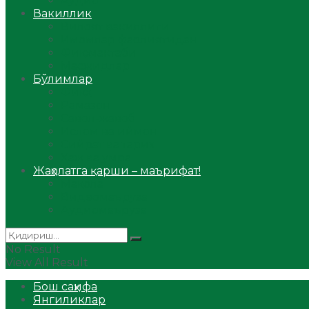
Аудио
Вакиллик
Вилоят вакиллиги
Имомлар фаолиятидан
Фиқҳ мактаби
Масжидлар
Бўлимлар
Фиқҳ
Рамазон
Савол-жавоб
Ислом ва иймон
Сийрат ва тарих
Ҳаж ва умра
Жаҳолатга қарши – маърифат!
Мақола
Видеомаъруза
Аудиомаъруза
No Result
View All Result
Бош саҳифа
Янгиликлар