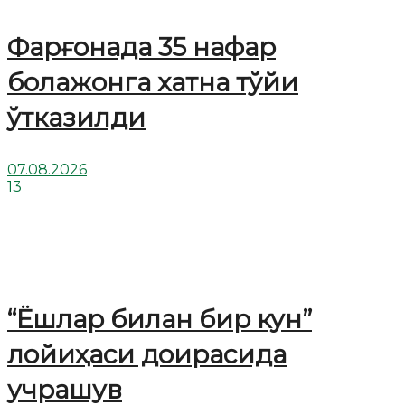
Фарғонада 35 нафар
болажонга хатна тўйи
ўтказилди
07.08.2026
13
“Ёшлар билан бир кун”
лойиҳаси доирасида
учрашув