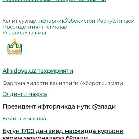
Калит сўзлар:
ифторлик
Ўзбекистон Республикаси
Президенти
янгиликлар
Улашиш
Улашиш
Alhidoya.uz таҳририяти
Фарғона вилояти вакиллиги Ахборот хизмати
Олдинги мақола
Президент ифторликда нутқ сўзлади
Кейинги мақола
Бугун 1700 дан зиёд масжидда қуръони
карим хатмоналари бўлади