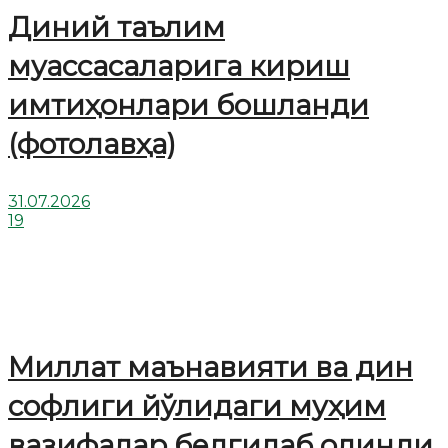
Диний таълим
муассасаларига кириш
имтиҳонлари бошланди
(фотолавҳа)
31.07.2026
19
Миллат маънавияти ва дин
софлиги йўлидаги муҳим
вазифалар белгилаб олинди