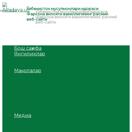
Бош саҳифа
Янгиликлар
Ўзбекистон
Жаҳон
Мақолалар
Мусулмоннинг одоби
Оилам – саодат масканим!
Таълим-тарбия
Ибратли ҳикоялар
Хислатли ҳикматлар
Аёллар саҳифаси
Саломатлик
Медиа
Видео
Фото