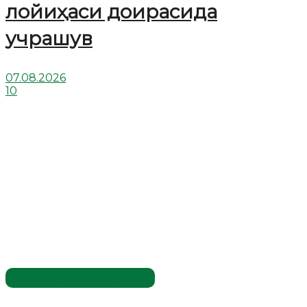
лойиҳаси доирасида
учрашув
07.08.2026
10
Имомлар фаолиятидан