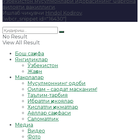
Ўзбекистон мусулмонлари идорасининг Фарғона
вилояти вакиллиги
.
Ишлаб чиқувчи
Hindol Kodirov
.
[wbcr_snippet id="16430"]
No Result
View All Result
Бош саҳифа
Янгиликлар
Ўзбекистон
Жаҳон
Мақолалар
Мусулмоннинг одоби
Оилам – саодат масканим!
Таълим-тарбия
Ибратли ҳикоялар
Хислатли ҳикматлар
Аёллар саҳифаси
Саломатлик
Медиа
Видео
Фото