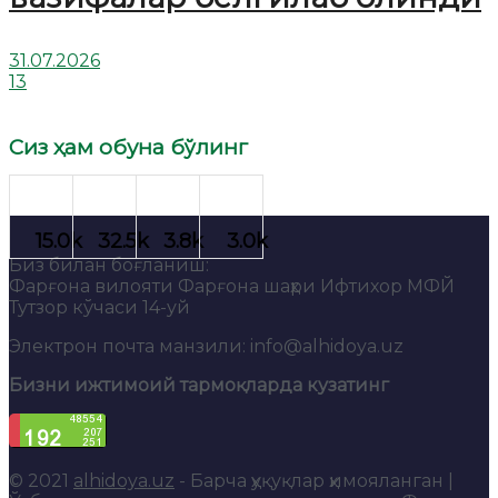
31.07.2026
13
Сиз ҳам обуна бўлинг
Биз билан боғланиш:
Фарғона вилояти Фарғона шаҳри Ифтихор МФЙ
Тутзор кўчаси 14-уй
Электрон почта манзили: info@alhidoya.uz
Бизни ижтимоий тармоқларда кузатинг
© 2021
alhidoya.uz
- Барча ҳуқуқлар ҳимояланган |