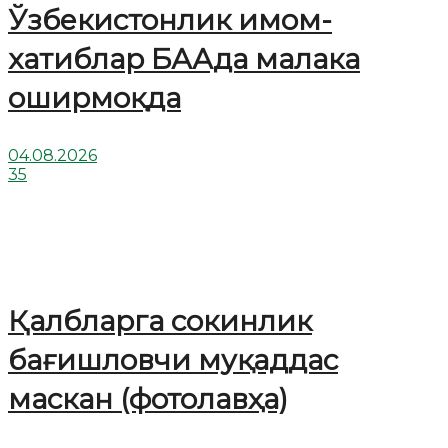
Ўзбекистонлик имом-
хатиблар БААда малака
оширмоқда
04.08.2026
35
Қалбларга сокинлик
бағишловчи муқаддас
маскан (фотолавҳа)