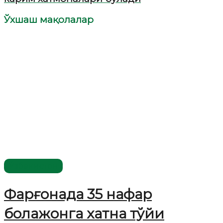
Ўхшаш мақолалар
Ўзбекистон
Фарғонада 35 нафар
болажонга хатна тўйи