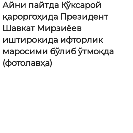
Айни пайтда Кўксарой
қароргоҳида Президент
Шавкат Мирзиёев
иштирокида ифторлик
маросими бўлиб ўтмоқда
(фотолавҳа)