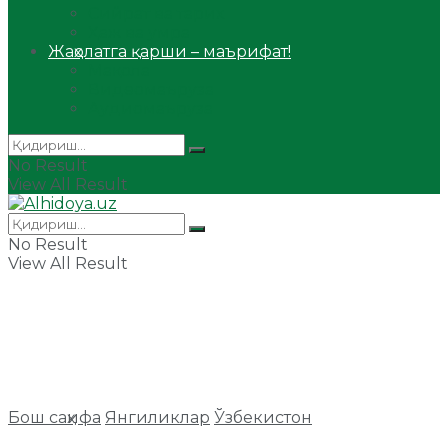
Сийрат ва тарих
Ҳаж ва умра
Жаҳолатга қарши – маърифат!
Мақола
Видеомаъруза
Аудиомаъруза
No Result
View All Result
No Result
View All Result
Бош саҳифа
Янгиликлар
Ўзбекистон