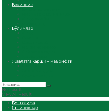
Аудио
Вакиллик
Вилоят вакиллиги
Имомлар фаолиятидан
Фиқҳ мактаби
Масжидлар
Бўлимлар
Фиқҳ
Рамазон
Савол-жавоб
Ислом ва иймон
Сийрат ва тарих
Ҳаж ва умра
Жаҳолатга қарши – маърифат!
Мақола
Видеомаъруза
Аудиомаъруза
No Result
View All Result
Бош саҳифа
Янгиликлар