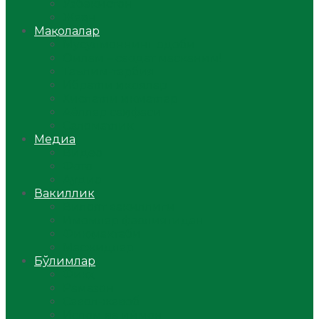
Ўзбекистон
Жаҳон
Мақолалар
Мусулмоннинг одоби
Оилам – саодат масканим!
Таълим-тарбия
Ибратли ҳикоялар
Хислатли ҳикматлар
Аёллар саҳифаси
Саломатлик
Медиа
Видео
Фото
Аудио
Вакиллик
Вилоят вакиллиги
Имомлар фаолиятидан
Фиқҳ мактаби
Масжидлар
Бўлимлар
Фиқҳ
Рамазон
Савол-жавоб
Ислом ва иймон