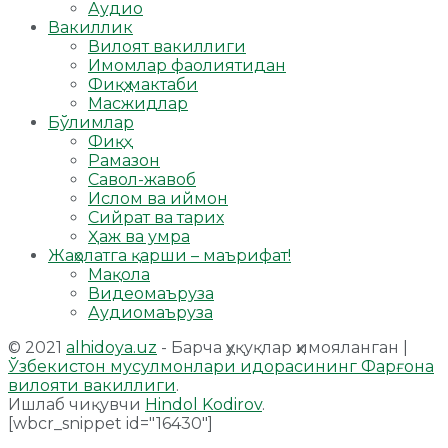
Аудио
Вакиллик
Вилоят вакиллиги
Имомлар фаолиятидан
Фиқҳ мактаби
Масжидлар
Бўлимлар
Фиқҳ
Рамазон
Савол-жавоб
Ислом ва иймон
Сийрат ва тарих
Ҳаж ва умра
Жаҳолатга қарши – маърифат!
Мақола
Видеомаъруза
Аудиомаъруза
© 2021
alhidoya.uz
- Барча ҳуқуқлар ҳимояланган |
Ўзбекистон мусулмонлари идорасининг Фарғона
вилояти вакиллиги
.
Ишлаб чиқувчи
Hindol Kodirov
.
[wbcr_snippet id="16430"]