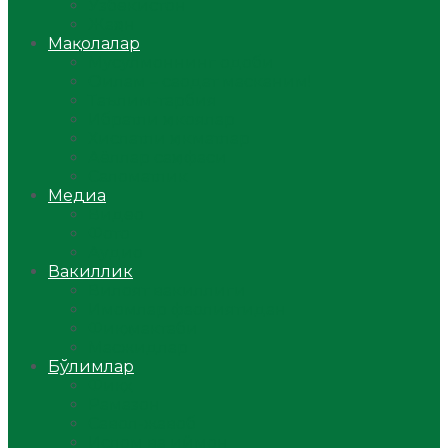
Ўзбекистон
Жаҳон
Мақолалар
Мусулмоннинг одоби
Оилам – саодат масканим!
Таълим-тарбия
Ибратли ҳикоялар
Хислатли ҳикматлар
Аёллар саҳифаси
Саломатлик
Медиа
Видео
Фото
Аудио
Вакиллик
Вилоят вакиллиги
Имомлар фаолиятидан
Фиқҳ мактаби
Масжидлар
Бўлимлар
Фиқҳ
Рамазон
Савол-жавоб
Ислом ва иймон