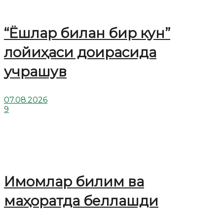
“Ёшлар билан бир кун”
лойиҳаси доирасида
учрашув
07.08.2026
9
Имомлар билим ва
маҳоратда беллашди