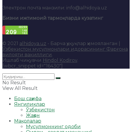
Электрон почта манзили: info@alhidoya.uz
Бизни ижтимоий тармоқларда кузатинг
© 2021
alhidoya.uz
- Барча ҳуқуқлар ҳимояланган |
Ўзбекистон мусулмонлари идорасининг Фарғона
вилояти вакиллиги
.
Ишлаб чиқувчи
Hindol Kodirov
.
[wbcr_snippet id="16430"]
No Result
View All Result
Бош саҳифа
Янгиликлар
Ўзбекистон
Жаҳон
Мақолалар
Мусулмоннинг одоби