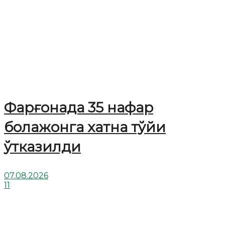
Фарғонада 35 нафар
болажонга хатна тўйи
ўтказилди
07.08.2026
11