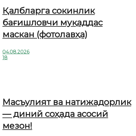
Қалбларга сокинлик
бағишловчи муқаддас
маскан (фотолавҳа)
04.08.2026
18
Масъулият ва натижадорлик
— диний соҳада асосий
мезон!