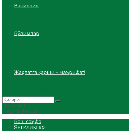
Аудио
Вакиллик
Вилоят вакиллиги
Имомлар фаолиятидан
Фиқҳ мактаби
Масжидлар
Бўлимлар
Фиқҳ
Рамазон
Савол-жавоб
Ислом ва иймон
Сийрат ва тарих
Ҳаж ва умра
Жаҳолатга қарши – маърифат!
Мақола
Видеомаъруза
Аудиомаъруза
No Result
View All Result
Бош саҳифа
Янгиликлар