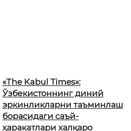
«The Kabul Times»:
Ўзбекистоннинг диний
эркинликларни таъминлаш
борасидаги саъй-
ҳаракатлари халқаро