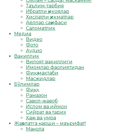
Оилам – саодат масканим!
Таълим-тарбия
Ибратли ҳикоялар
Хислатли ҳикматлар
Аёллар саҳифаси
Саломатлик
Медиа
Видео
Фото
Аудио
Вакиллик
Вилоят вакиллиги
Имомлар фаолиятидан
Фиқҳ мактаби
Масжидлар
Бўлимлар
Фиқҳ
Рамазон
Савол-жавоб
Ислом ва иймон
Сийрат ва тарих
Ҳаж ва умра
Жаҳолатга қарши – маърифат!
Мақола