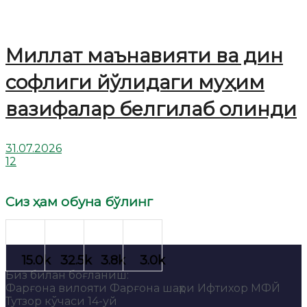
Миллат маънавияти ва дин
софлиги йўлидаги муҳим
вазифалар белгилаб олинди
31.07.2026
12
Сиз ҳам обуна бўлинг
Биз билан боғланиш:
Фарғона вилояти Фарғона шаҳри Ифтихор МФЙ
Тутзор кўчаси 14-уй