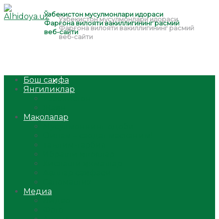
Бош саҳифа
Янгиликлар
Ўзбекистон
Жаҳон
Мақолалар
Мусулмоннинг одоби
Оилам – саодат масканим!
Таълим-тарбия
Ибратли ҳикоялар
Хислатли ҳикматлар
Аёллар саҳифаси
Саломатлик
Медиа
Видео
Фото