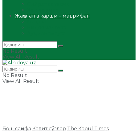
Сийрат ва тарих
Ҳаж ва умра
Жаҳолатга қарши – маърифат!
Мақола
Видеомаъруза
Аудиомаъруза
No Result
View All Result
No Result
View All Result
Бош саҳифа
Калит сўзлар
The Kabul Times