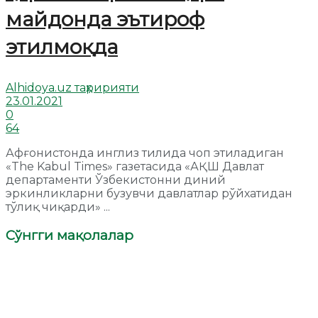
майдонда эътироф
этилмоқда
Alhidoya.uz таҳририяти
23.01.2021
0
64
Афғонистонда инглиз тилида чоп этиладиган
«The Kabul Times» газетасида «АҚШ Давлат
департаменти Ўзбекистонни диний
эркинликларни бузувчи давлатлар рўйхатидан
тўлиқ чиқарди» ...
Сўнгги мақолалар