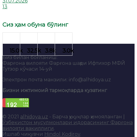
31.07.2026
13
Сиз ҳам обуна бўлинг
Биз билан боғланиш:
Фарғона вилояти Фарғона шаҳри Ифтихор МФЙ
Тутзор кўчаси 14-уй
Электрон почта манзили: info@alhidoya.uz
Бизни ижтимоий тармоқларда кузатинг
© 2021
alhidoya.uz
- Барча ҳуқуқлар ҳимояланган |
Ўзбекистон мусулмонлари идорасининг Фарғона
вилояти вакиллиги
.
Ишлаб чиқувчи
Hindol Kodirov
.