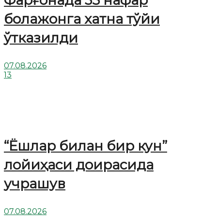
Фарғонада 35 нафар
болажонга хатна тўйи
ўтказилди
07.08.2026
13
“Ёшлар билан бир кун”
лойиҳаси доирасида
учрашув
07.08.2026