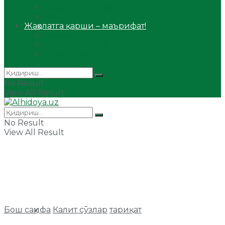
Сийрат ва тарих
Ҳаж ва умра
Жаҳолатга қарши – маърифат!
Мақола
Видеомаъруза
Аудиомаъруза
No Result
View All Result
No Result
View All Result
Бош саҳифа
Калит сўзлар
тариқат