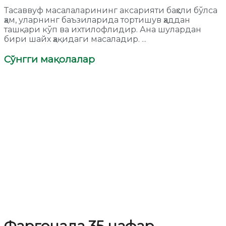
Тасаввуф масалаларининг аксарияти баҳсли бўлса
ҳам, уларнинг баъзиларида тортишув ҳаддан
ташқари кўп ва ихтилофлидир. Ана шулардан
бири шайх ҳақидаги масаладир. ...
Сўнгги мақолалар