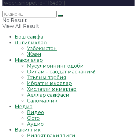
[wbcr_snippet id="16430"]
No Result
View All Result
Бош саҳифа
Янгиликлар
Ўзбекистон
Жаҳон
Мақолалар
Мусулмоннинг одоби
Оилам – саодат масканим!
Таълим-тарбия
Ибратли ҳикоялар
Хислатли ҳикматлар
Аёллар саҳифаси
Саломатлик
Медиа
Видео
Фото
Аудио
Вакиллик
Вилоят вакиллиги