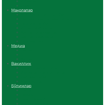
Ўзбекистон
Жаҳон
Мақолалар
Мусулмоннинг одоби
Оилам – саодат масканим!
Таълим-тарбия
Ибратли ҳикоялар
Хислатли ҳикматлар
Аёллар саҳифаси
Саломатлик
Медиа
Видео
Фото
Аудио
Вакиллик
Вилоят вакиллиги
Имомлар фаолиятидан
Фиқҳ мактаби
Масжидлар
Бўлимлар
Фиқҳ
Рамазон
Савол-жавоб
Ислом ва иймон