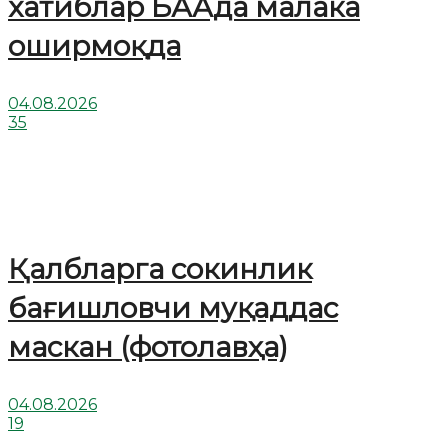
хатиблар БААда малака
оширмоқда
04.08.2026
35
Қалбларга сокинлик
бағишловчи муқаддас
маскан (фотолавҳа)
04.08.2026
19