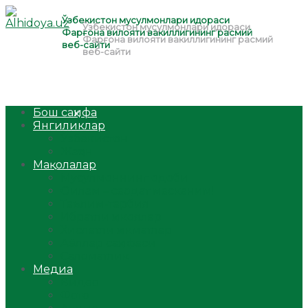
Бош саҳифа
Янгиликлар
Ўзбекистон
Жаҳон
Мақолалар
Мусулмоннинг одоби
Оилам – саодат масканим!
Таълим-тарбия
Ибратли ҳикоялар
Хислатли ҳикматлар
Аёллар саҳифаси
Саломатлик
Медиа
Видео
Фото