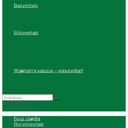
Аудио
Вакиллик
Вилоят вакиллиги
Имомлар фаолиятидан
Фиқҳ мактаби
Масжидлар
Бўлимлар
Фиқҳ
Рамазон
Савол-жавоб
Ислом ва иймон
Сийрат ва тарих
Ҳаж ва умра
Жаҳолатга қарши – маърифат!
Мақола
Видеомаъруза
Аудиомаъруза
No Result
View All Result
Бош саҳифа
Янгиликлар