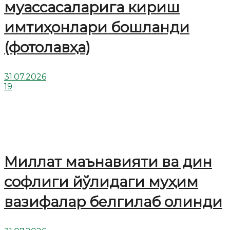
муассасаларига кириш
имтиҳонлари бошланди
(фотолавҳа)
31.07.2026
19
Миллат маънавияти ва дин
софлиги йўлидаги муҳим
вазифалар белгилаб олинди