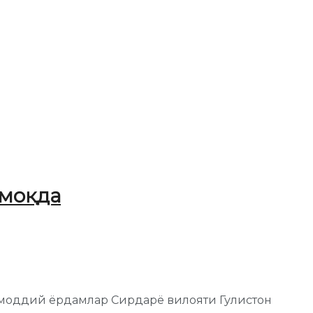
тмоқда
з, моддий ёрдамлар Сирдарё вилояти Гулистон