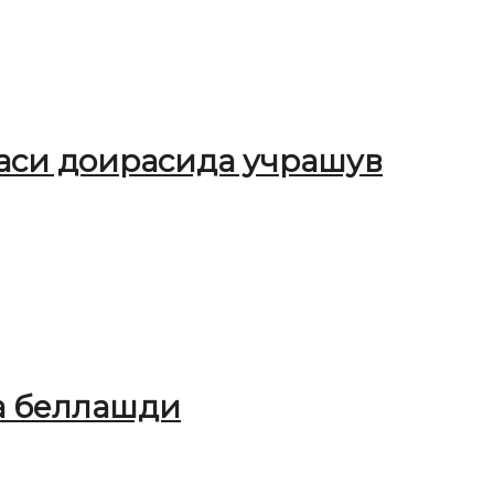
ҳаси доирасида учрашув
а беллашди