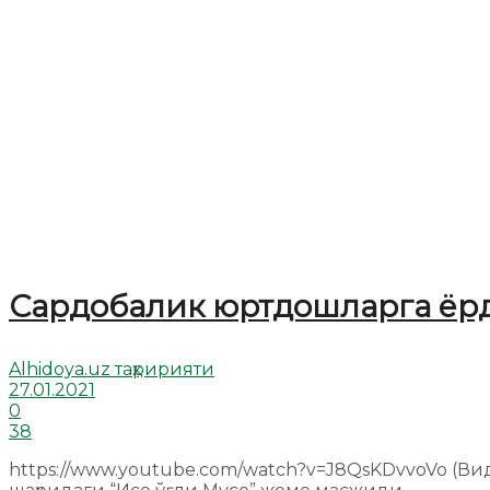
Сардобалик юртдошларга ёр
Alhidoya.uz таҳририяти
27.01.2021
0
38
https://www.youtube.com/watch?v=J8QsKDvvoVo (Ви