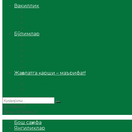
Аудио
Вакиллик
Вилоят вакиллиги
Имомлар фаолиятидан
Фиқҳ мактаби
Масжидлар
Бўлимлар
Фиқҳ
Рамазон
Савол-жавоб
Ислом ва иймон
Сийрат ва тарих
Ҳаж ва умра
Жаҳолатга қарши – маърифат!
Мақола
Видеомаъруза
Аудиомаъруза
No Result
View All Result
Бош саҳифа
Янгиликлар