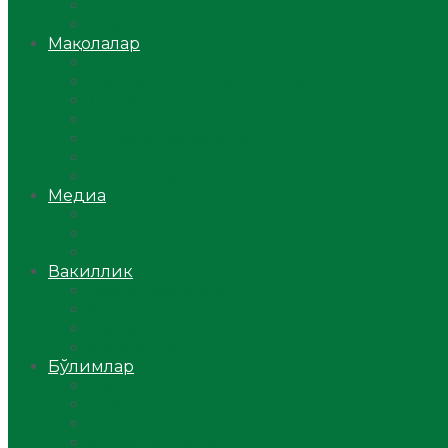
Ўзбекистон
Жаҳон
Мақолалар
Мусулмоннинг одоби
Оилам – саодат масканим!
Таълим-тарбия
Ибратли ҳикоялар
Хислатли ҳикматлар
Аёллар саҳифаси
Саломатлик
Медиа
Видео
Фото
Аудио
Вакиллик
Вилоят вакиллиги
Имомлар фаолиятидан
Фиқҳ мактаби
Масжидлар
Бўлимлар
Фиқҳ
Рамазон
Савол-жавоб
Ислом ва иймон