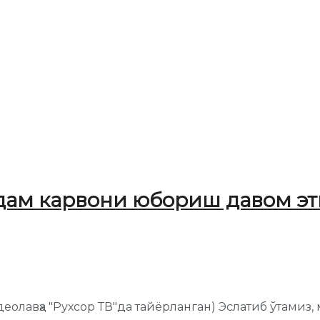
дам карвони юбориш давом э
деолавҳа "Рухсор ТВ"да тайёрланган) Эслатиб ўтами