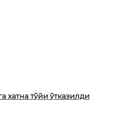
а хатна тўйи ўтказилди