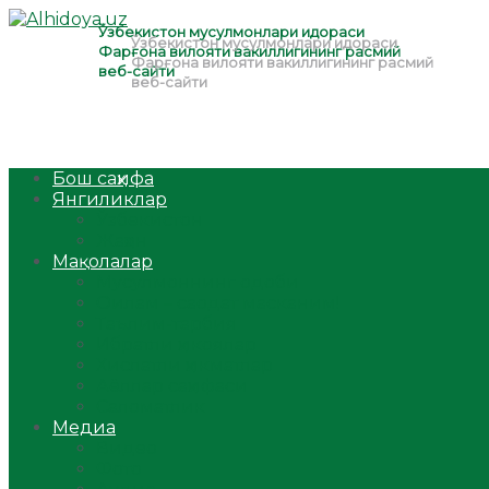
Бош саҳифа
Янгиликлар
Ўзбекистон
Жаҳон
Мақолалар
Мусулмоннинг одоби
Оилам – саодат масканим!
Таълим-тарбия
Ибратли ҳикоялар
Хислатли ҳикматлар
Аёллар саҳифаси
Саломатлик
Медиа
Видео
Фото