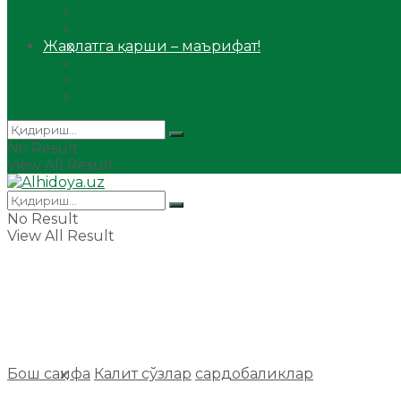
Сийрат ва тарих
Ҳаж ва умра
Жаҳолатга қарши – маърифат!
Мақола
Видеомаъруза
Аудиомаъруза
No Result
View All Result
No Result
View All Result
Бош саҳифа
Калит сўзлар
сардобаликлар