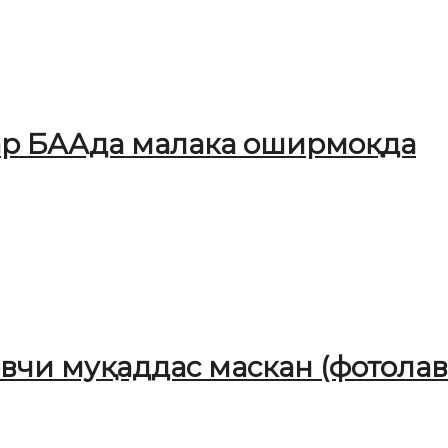
ар БААда малака оширмоқда
чи муқаддас маскан (фотолав