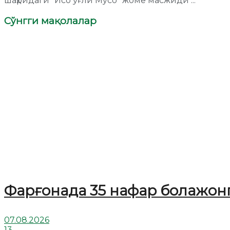
шаҳридаги “Исо ўғли Мусо” жоме масжиди ...
Сўнгги мақолалар
Фарғонада 35 нафар болажонг
07.08.2026
13