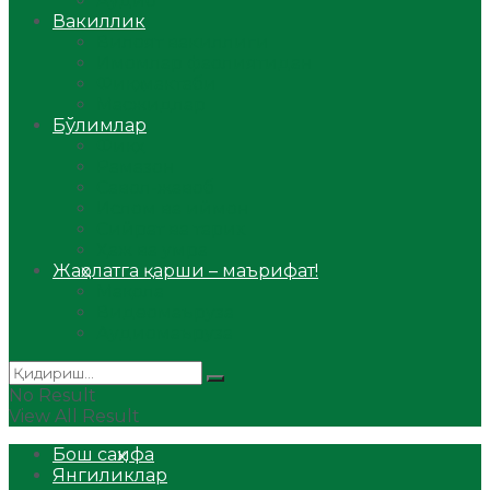
Аудио
Вакиллик
Вилоят вакиллиги
Имомлар фаолиятидан
Фиқҳ мактаби
Масжидлар
Бўлимлар
Фиқҳ
Рамазон
Савол-жавоб
Ислом ва иймон
Сийрат ва тарих
Ҳаж ва умра
Жаҳолатга қарши – маърифат!
Мақола
Видеомаъруза
Аудиомаъруза
No Result
View All Result
Бош саҳифа
Янгиликлар