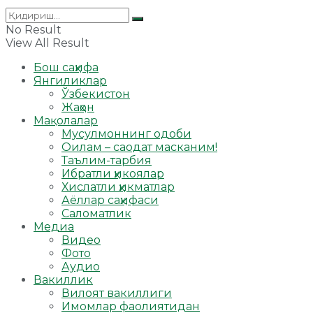
No Result
View All Result
Бош саҳифа
Янгиликлар
Ўзбекистон
Жаҳон
Мақолалар
Мусулмоннинг одоби
Оилам – саодат масканим!
Таълим-тарбия
Ибратли ҳикоялар
Хислатли ҳикматлар
Аёллар саҳифаси
Саломатлик
Медиа
Видео
Фото
Аудио
Вакиллик
Вилоят вакиллиги
Имомлар фаолиятидан