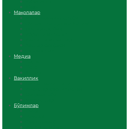
Ўзбекистон
Жаҳон
Мақолалар
Мусулмоннинг одоби
Оилам – саодат масканим!
Таълим-тарбия
Ибратли ҳикоялар
Хислатли ҳикматлар
Аёллар саҳифаси
Саломатлик
Медиа
Видео
Фото
Аудио
Вакиллик
Вилоят вакиллиги
Имомлар фаолиятидан
Фиқҳ мактаби
Масжидлар
Бўлимлар
Фиқҳ
Рамазон
Савол-жавоб
Ислом ва иймон