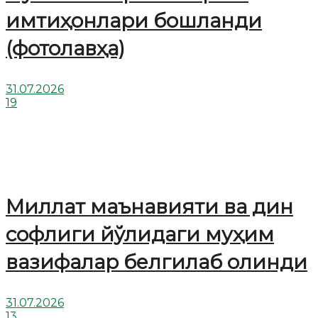
имтиҳонлари бошланди
(фотолавҳа)
31.07.2026
19
Миллат маънавияти ва дин
софлиги йўлидаги муҳим
вазифалар белгилаб олинди
31.07.2026
13