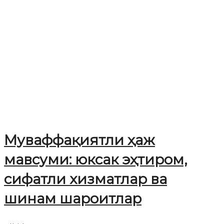
Муваффақиятли ҳаж
мавсуми: юксак эҳтиром,
сифатли хизматлар ва
шинам шароитлар