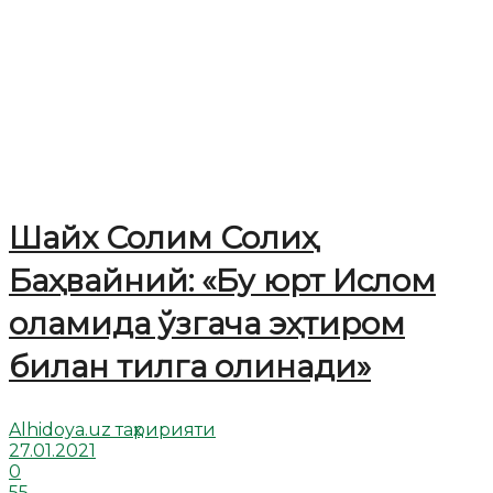
Шайх Солим Солиҳ
Баҳвайний: «Бу юрт Ислом
оламида ўзгача эҳтиром
билан тилга олинади»
Alhidoya.uz таҳририяти
27.01.2021
0
55