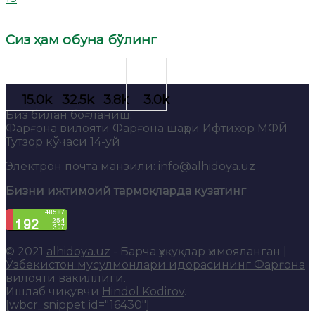
Сиз ҳам обуна бўлинг
Биз билан боғланиш:
Фарғона вилояти Фарғона шаҳри Ифтихор МФЙ
Тутзор кўчаси 14-уй
Электрон почта манзили: info@alhidoya.uz
Бизни ижтимоий тармоқларда кузатинг
© 2021
alhidoya.uz
- Барча ҳуқуқлар ҳимояланган |
Ўзбекистон мусулмонлари идорасининг Фарғона
вилояти вакиллиги
.
Ишлаб чиқувчи
Hindol Kodirov
.
[wbcr_snippet id="16430"]