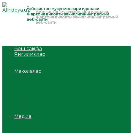
Бош саҳифа
Янгиликлар
Ўзбекистон
Жаҳон
Мақолалар
Мусулмоннинг одоби
Оилам – саодат масканим!
Таълим-тарбия
Ибратли ҳикоялар
Хислатли ҳикматлар
Аёллар саҳифаси
Саломатлик
Медиа
Видео
Фото