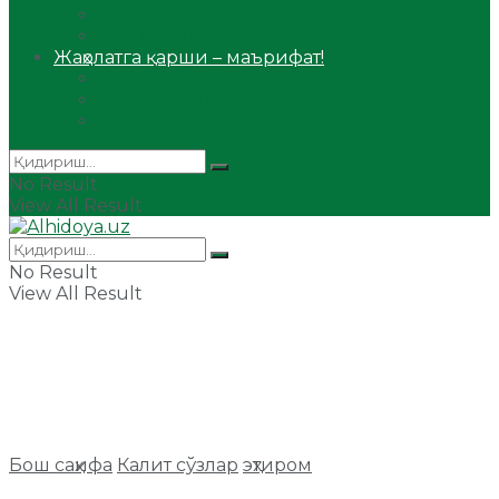
Сийрат ва тарих
Ҳаж ва умра
Жаҳолатга қарши – маърифат!
Мақола
Видеомаъруза
Аудиомаъруза
No Result
View All Result
No Result
View All Result
Бош саҳифа
Калит сўзлар
эҳтиром