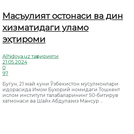
Масъулият остонаси ва дин
хизматидаги уламо
эҳтироми
Alhidoya.uz таҳририяти
21.05.2024
0
97
Бугун, 21 май куни Ўзбекистон мусулмонлари
идорасида Имом Бухорий номидаги Тошкент
ислом институти талабаларининг 50-битирув
хатмонаси ва Шайх Абдулазиз Мансур ...