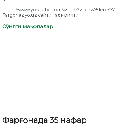
https://www.youtube.com/watch?v=pKvA5lerqOY
Fargonaziyo.uz сайти таҳририяти
Сўнгги мақолалар
Фарғонада 35 нафар