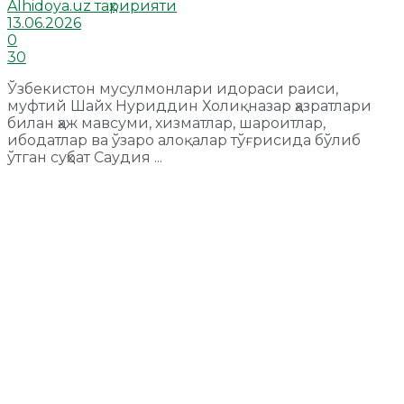
Alhidoya.uz таҳририяти
13.06.2026
0
30
Ўзбекистон мусулмонлари идораси раиси,
муфтий Шайх Нуриддин Холиқназар ҳазратлари
билан ҳаж мавсуми, хизматлар, шароитлар,
ибодатлар ва ўзаро алоқалар тўғрисида бўлиб
ўтган суҳбат Саудия ...