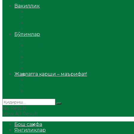
Аудио
Вакиллик
Вилоят вакиллиги
Имомлар фаолиятидан
Фиқҳ мактаби
Масжидлар
Бўлимлар
Фиқҳ
Рамазон
Савол-жавоб
Ислом ва иймон
Сийрат ва тарих
Ҳаж ва умра
Жаҳолатга қарши – маърифат!
Мақола
Видеомаъруза
Аудиомаъруза
No Result
View All Result
Бош саҳифа
Янгиликлар