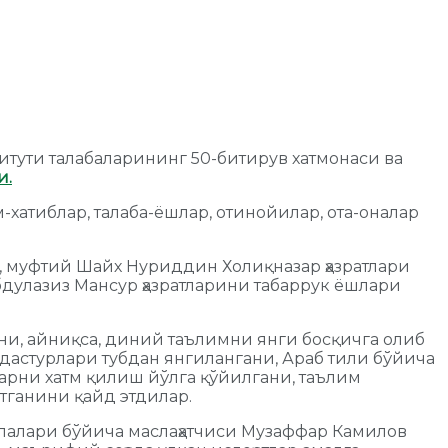
тути талабаларининг 50-битирув хатмонаси ва
и.
хатиблар, талаба-ёшлар, отинойилар, ота-оналар
 муфтий Шайх Нуриддин Холиқназар ҳазратлари
дулазиз Мансур ҳазратларини табаррук ёшлари
ни, айниқса, диний таълимни янги босқичга олиб
 дастурлари тубдан янгилангани, Араб тили бўйича
ларни хатм қилиш йўлга қўйилгани, таълим
тганини қайд этдилар.
лалари бўйича маслаҳатчиси Музаффар Камилов