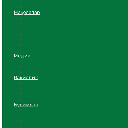
Ўзбекистон
Жаҳон
Мақолалар
Мусулмоннинг одоби
Оилам – саодат масканим!
Таълим-тарбия
Ибратли ҳикоялар
Хислатли ҳикматлар
Аёллар саҳифаси
Саломатлик
Медиа
Видео
Фото
Аудио
Вакиллик
Вилоят вакиллиги
Имомлар фаолиятидан
Фиқҳ мактаби
Масжидлар
Бўлимлар
Фиқҳ
Рамазон
Савол-жавоб
Ислом ва иймон