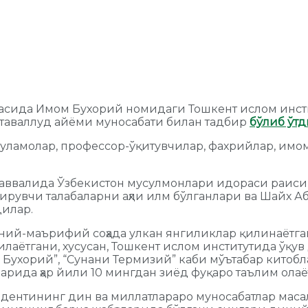
расида Имом Бухорий номидаги Тошкент ислом инсти
 таваллуд айёми муносабати билан тадбир
бўлиб ўтд
уламолар, профессор-ўқитувчилар, фахрийлар, имом-
аввалида Ўзбекистон мусулмонлари идораси раиси,
рувчи талабаларни аҳли илм бўлганлари ва Шайх Аб
дилар.
иний-маърифий соҳада улкан янгиликлар қилинаётга
лаётгани, хусусан, Тошкент ислом институтида ўқув
л Бухорий”, “Сунани Термизий” каби мўътабар китоб
рида ҳар йили 10 мингдан зиёд фуқаро таълим олаё
дентининг дин ва миллатлараро муносабатлар маса