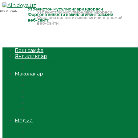
Бош саҳифа
Янгиликлар
Ўзбекистон
Жаҳон
Мақолалар
Мусулмоннинг одоби
Оилам – саодат масканим!
Таълим-тарбия
Ибратли ҳикоялар
Хислатли ҳикматлар
Аёллар саҳифаси
Саломатлик
Медиа
Видео
Фото