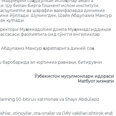
маърифий соҳада улкан ислоҳотлар амалга
ди. Шу билан бирга Тошкент ислом институти
р масъулиятли ва шарафли вазифаларда динимиз
рини йўллади. Шунингдек, Шайх Абдулазиз Мансур
ан қутлади.
и ректори Муҳаммадолим домла Муҳаммадсиддиқов
уассасаси фаолиятига оид сўнгги янгиликлар
Абдулазиз Мансур ҳазратларига диний соҳа
ш баробарида эл-юртимиз равнақи, битирувчи
Ўзбекистон мусулмонлари идораси
Матбуот хизмати
arining 50-bitiruv xatmonasi va Shayx Abdulaziz
hlar, otinoyilar, ota-onalar va OAV vakillari ishtirok etdi.