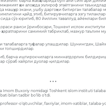
изнинг барча жабҳаларида бўлгани сингари диний-
амжамият ҳам алоҳида эътироф этаётганини таъкидла
да машҳур экани, ушбу даргоҳни битирган талабала
зимлигини қайд этиб, битирувчиларга эзгу тилакла
исида сўз юритиб, 80 йиллик таваллуд айёмлари бил
дораси раиси ўринбосари, Тошкент ислом институт
р ҳазратларини самимий табриклаб, мазкур таълим м
 талабаларга туҳфалар улашдилар. Шунингдек, Шайх 
ини топширдилар.
олиб, барча иштирокчиларга миннатдорлик билдири
ар сўраб хайрли дуолар қилдилар.
* * *
 Imom Buxoriy nomidagi Toshkent islom instituti talabal
i bilan tadbir bo‘lib o‘tdi.
rofessor-o‘qituvchilar, faxriylar, imom-xatiblar, talaba-yos