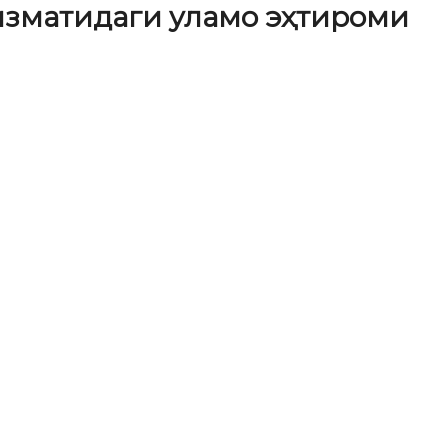
хизматидаги уламо эҳтироми