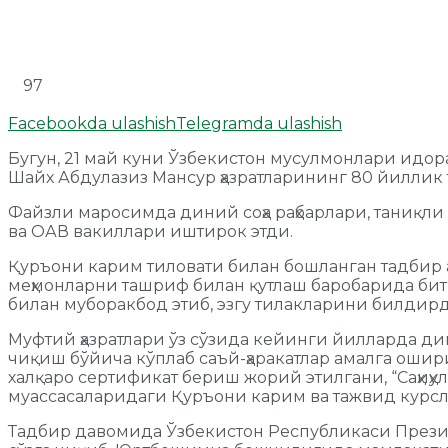
97
Facebookda ulashish
Telegramda ulashish
Бугун, 21 май куни Ўзбекистон мусулмонлари идо
Шайх Абдулазиз Мансур ҳазратларининг 80 йиллик
Файзли маросимда диний соҳа раҳбарлари, таниқли 
ва ОАВ вакиллари иштирок этди.
Қуръони карим тиловати билан бошланган тадбир 
меҳмонларни ташриф билан қутлаш баробарида бити
билан муборакбод этиб, эзгу тилакларини билдир
Муфтий ҳазратлари ўз сўзида кейинги йилларда д
чиқиш бўйича кўплаб саъй-ҳаракатлар амалга ошири
халқаро сертификат бериш жорий этилгани, “Саҳиҳу
муассасаларидаги Қуръони карим ва тажвид курсла
Тадбир давомида Ўзбекистон Республикаси Прези