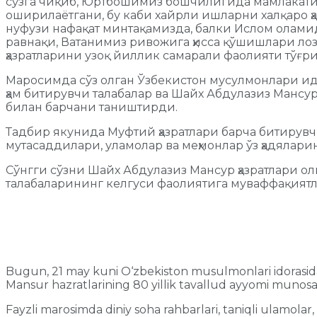
сўзга чиқиб, Юртбошимиз бошчилигида мамлакатим
оширилаётгани, бу каби хайрли ишларни халқаро ҳ
нуфузи нафақат минтақамизда, балки Ислом олами
равнақи, Ватанимиз ривожига ҳисса қўшишлари ло
ҳазратларини узоқ йиллик самарали фаолияти тўғр
Маросимда сўз олган Ўзбекистон мусулмонлари и
ҳам битирувчи талабалар ва Шайх Абдулазиз Мансу
билан барчани таништирди.
Тадбир якунида Муфтий ҳазратлари барча битирувчи
мутасаддилари, уламолар ва меҳмонлар ўз ҳадялар
Сўнгги сўзни Шайх Абдулазиз Мансур ҳазратлари 
талабаларининг келгуси фаолиятига муваффақиятл
Bugun, 21 may kuni O‘zbekiston musulmonlari idorasida
Mansur hazratlarining 80 yillik tavallud ayyomi munosabat
Fayzli marosimda diniy soha rahbarlari, taniqli ulamolar, p