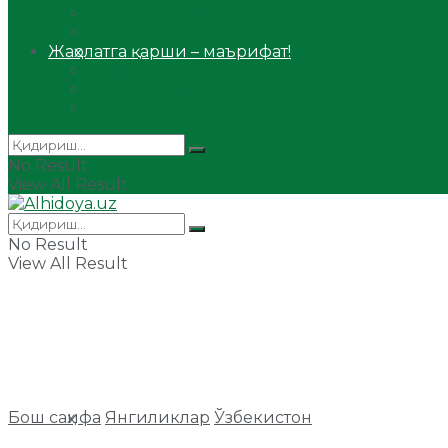
Сийрат ва тарих
Ҳаж ва умра
Жаҳолатга қарши – маърифат!
Мақола
Видеомаъруза
Аудиомаъруза
No Result
View All Result
No Result
View All Result
Бош саҳифа
Янгиликлар
Ўзбекистон