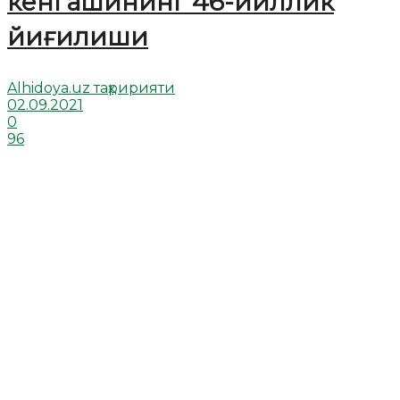
кенгашининг 46-йиллик
йиғилиши
Alhidoya.uz таҳририяти
02.09.2021
0
96