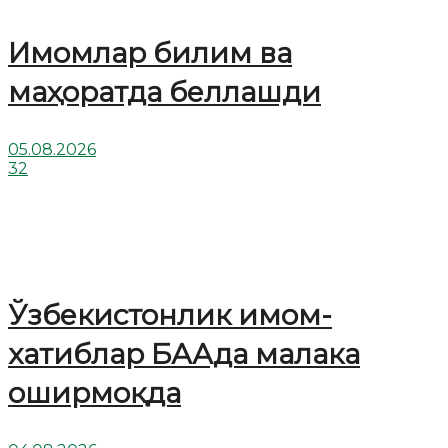
Имомлар билим ва
маҳоратда беллашди
05.08.2026
32
Ўзбекистонлик имом-
хатиблар БААда малака
оширмоқда