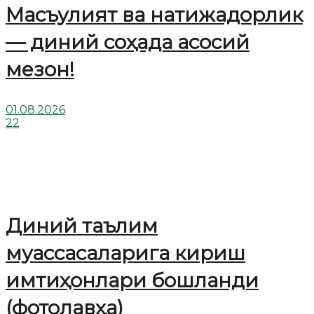
Масъулият ва натижадорлик
— диний соҳада асосий
мезон!
01.08.2026
22
Диний таълим
муассасаларига кириш
имтиҳонлари бошланди
(фотолавҳа)