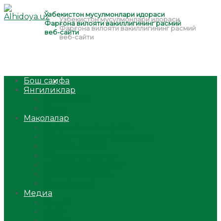
Бош саҳифа
Янгиликлар
Ўзбекистон
Жаҳон
Мақолалар
Мусулмоннинг одоби
Оилам – саодат масканим!
Таълим-тарбия
Ибратли ҳикоялар
Хислатли ҳикматлар
Аёллар саҳифаси
Саломатлик
Медиа
Видео
Фото