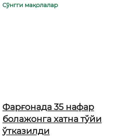
Сўнгги мақолалар
Фарғонада 35 нафар
болажонга хатна тўйи
ўтказилди