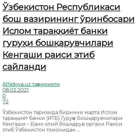
Ўзбекистон Республикаси
бош вазирининг ўринбосари
Ислом тараққиёт банки
гуруҳи бошқарувчилари
Кенгаши раиси этиб
сайланди
Alhidoya.uz таҳририяти
08.02.2021
0
72
Ўзбекистон тарихида биринчи марта Ислом
тараққиёт банки (ИТБ) Гуруҳи Бошқарувчилари
Кенгаши – Банк олий бошқарув органи Раиси
этиб Ўзбекистон томонидан ...