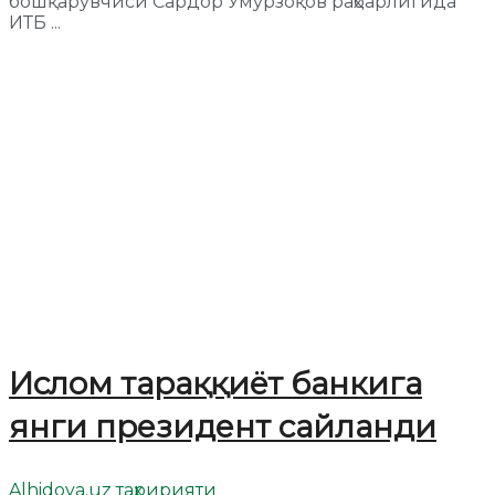
бошқарувчиси Сардор Умурзоқов раҳбарлигида
ИТБ ...
Ислом тараққиёт банкига
янги президент сайланди
Alhidoya.uz таҳририяти