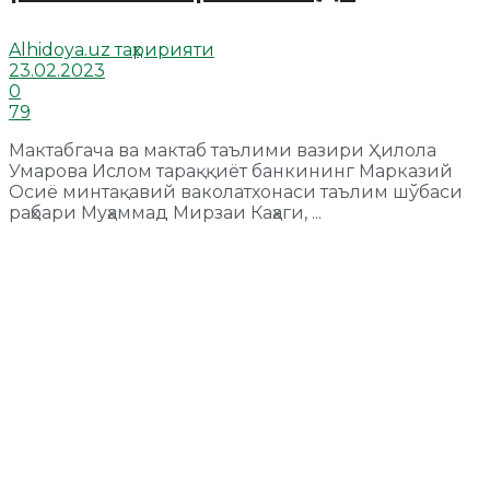
Alhidoya.uz таҳририяти
23.02.2023
0
79
Мактабгача ва мактаб таълими вазири Ҳилола
Умарова Ислом тараққиёт банкининг Марказий
Осиё минтақавий ваколатхонаси таълим шўбаси
раҳбари Муҳаммад Мирзаи Каҳаги, ...