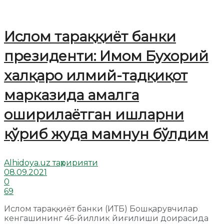
Ислом тараққиёт банки
президенти: Имом Бухорий
халқаро илмий-тадқиқот
марказида амалга
оширилаётган ишларни
кўриб жуда мамнун бўлдим
Alhidoya.uz таҳририяти
08.09.2021
0
69
Ислом тараққиёт банки (ИТБ) Бошқарувчилар
кенгашининг 46-йиллик йиғилиши доирасида