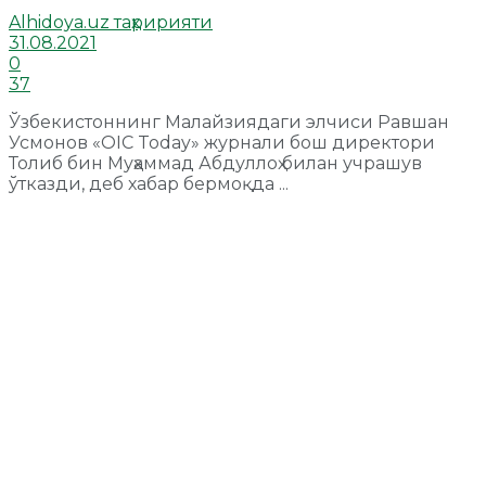
Alhidoya.uz таҳририяти
31.08.2021
0
37
Ўзбекистоннинг Малайзиядаги элчиси Равшан
Усмонов «OIC Today» журнали бош директори
Толиб бин Муҳаммад Абдуллоҳ билан учрашув
ўтказди, деб хабар бермоқда ...