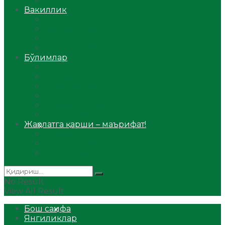
Аудио
Вакиллик
Вилоят вакиллиги
Имомлар фаолиятидан
Фиқҳ мактаби
Масжидлар
Бўлимлар
Фиқҳ
Рамазон
Савол-жавоб
Ислом ва иймон
Сийрат ва тарих
Ҳаж ва умра
Жаҳолатга қарши – маърифат!
Мақола
Видеомаъруза
Аудиомаъруза
No Result
View All Result
Бош саҳифа
Янгиликлар