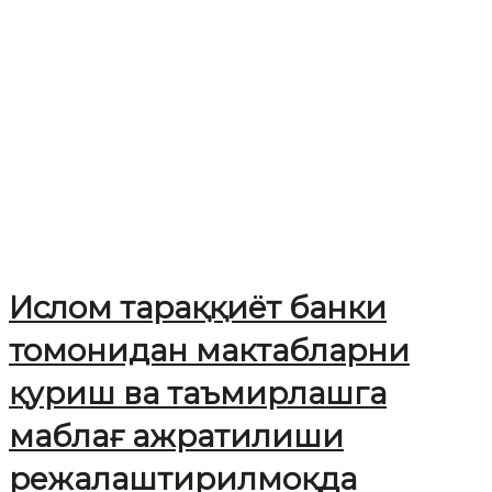
Ислом тараққиёт банки
томонидан мактабларни
қуриш ва таъмирлашга
маблағ ажратилиши
рeжалаштирилмоқда