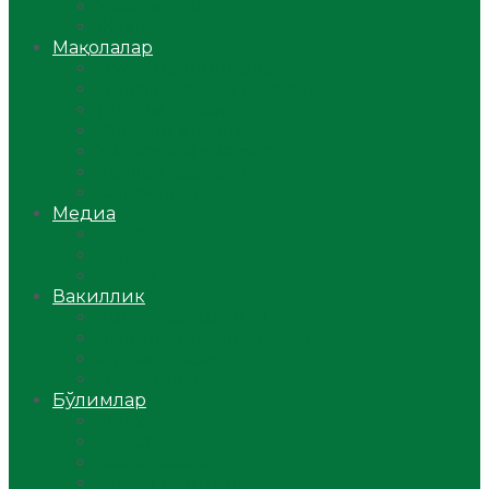
Ўзбекистон
Жаҳон
Мақолалар
Мусулмоннинг одоби
Оилам – саодат масканим!
Таълим-тарбия
Ибратли ҳикоялар
Хислатли ҳикматлар
Аёллар саҳифаси
Саломатлик
Медиа
Видео
Фото
Аудио
Вакиллик
Вилоят вакиллиги
Имомлар фаолиятидан
Фиқҳ мактаби
Масжидлар
Бўлимлар
Фиқҳ
Рамазон
Савол-жавоб
Ислом ва иймон