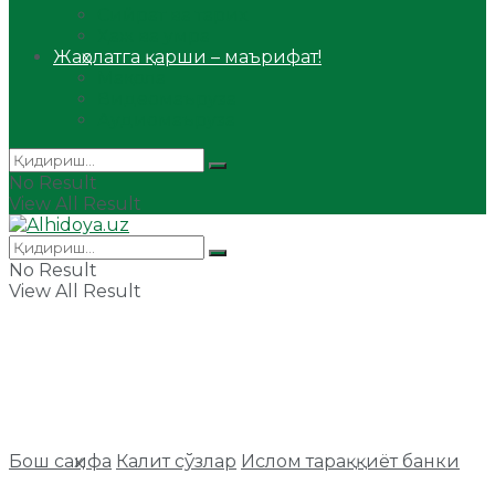
Сийрат ва тарих
Ҳаж ва умра
Жаҳолатга қарши – маърифат!
Мақола
Видеомаъруза
Аудиомаъруза
No Result
View All Result
No Result
View All Result
Бош саҳифа
Калит сўзлар
Ислом тараққиёт банки