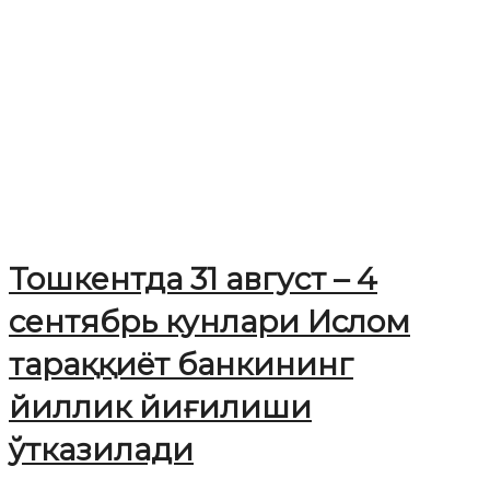
Тошкентда 31 август – 4
сентябрь кунлари Ислом
тараққиёт банкининг
йиллик йиғилиши
ўтказилади