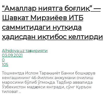
“Амаллар ниятга боғлиқ” —
Шавкат Мирзиёев ИТБ
саммитидаги нутқида
ҳадисдан иқтибос келтирди
Alhidoya.uz таҳририяти
03.09.2021
0
105
Тошкентда Ислом Тараққиёт Банки бошқарув
кенгашининг 46-йиллик анжумани очилиш
маросими бўлиб ўтмоқда. Тадбир аввалида
Ўзбекистон мадҳияси янгради, сўнг Қуръон
тиловат ...