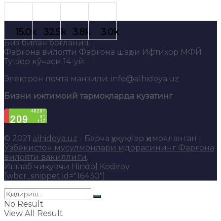
Биз билан боғланиш:
Фарғона вилояти Фарғона шаҳри Ифтихор МФЙ
Тутзор кўчаси 14-уй
Электрон почта манзили: info@alhidoya.uz
Бизни ижтимоий тармоқларда кузатинг
© 2021
alhidoya.uz
- Барча ҳуқуқлар ҳимояланган |
Ўзбекистон мусулмонлари идорасининг Фарғона
вилояти вакиллиги
.
Ишлаб чиқувчи
Hindol Kodirov
.
[wbcr_snippet id="16430"]
No Result
View All Result