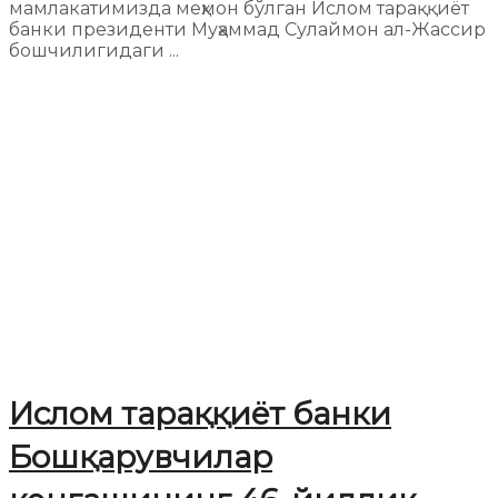
мамлакатимизда меҳмон бўлган Ислом тараққиёт
банки президенти Муҳаммад Сулаймон ал-Жассир
бошчилигидаги ...
Ислом тараққиёт банки
Бошқарувчилар