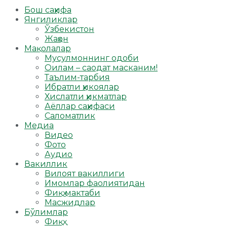
Бош саҳифа
Янгиликлар
Ўзбекистон
Жаҳон
Мақолалар
Мусулмоннинг одоби
Оилам – саодат масканим!
Таълим-тарбия
Ибратли ҳикоялар
Хислатли ҳикматлар
Аёллар саҳифаси
Саломатлик
Медиа
Видео
Фото
Аудио
Вакиллик
Вилоят вакиллиги
Имомлар фаолиятидан
Фиқҳ мактаби
Масжидлар
Бўлимлар
Фиқҳ