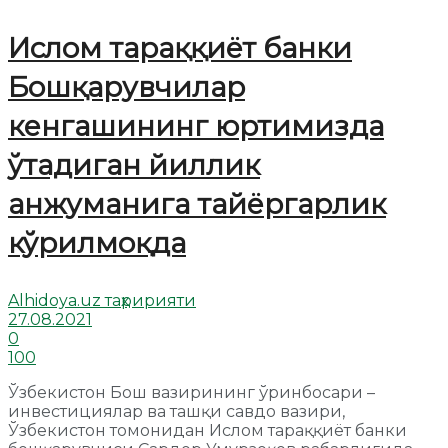
Ислом тараққиёт банки
Бошқарувчилар
кенгашининг юртимизда
ўтадиган йиллик
анжуманига тайёргарлик
кўрилмоқда
Alhidoya.uz таҳририяти
27.08.2021
0
100
Ўзбекистон Бош вазирининг ўринбосари –
инвестициялар ва ташқи савдо вазири,
Ўзбекистон томонидан Ислом тараққиёт банки