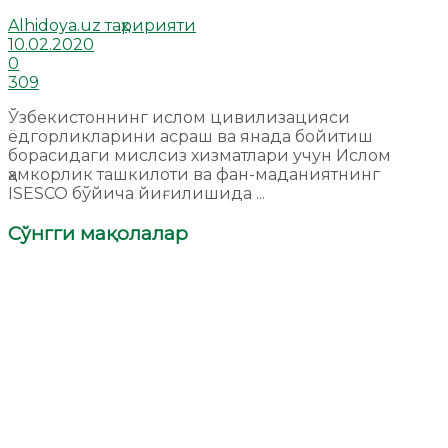
Alhidoya.uz таҳририяти
10.02.2020
0
309
Ўзбекистоннинг ислом цивилизацияси
ёдгорликларини асраш ва янада бойитиш
борасидаги мислсиз хизматлари учун Ислом
ҳамкорлик ташкилоти ва фан-маданиятнинг
ISESCO бўйича йиғилишида ...
Сўнгги мақолалар