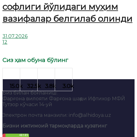
софлиги йўлидаги муҳим
вазифалар белгилаб олинди
31.07.2026
12
Сиз ҳам обуна бўлинг
Биз билан боғланиш:
Фарғона вилояти Фарғона шаҳри Ифтихор МФЙ
Тутзор кўчаси 14-уй
Электрон почта манзили: info@alhidoya.uz
Бизни ижтимоий тармоқларда кузатинг