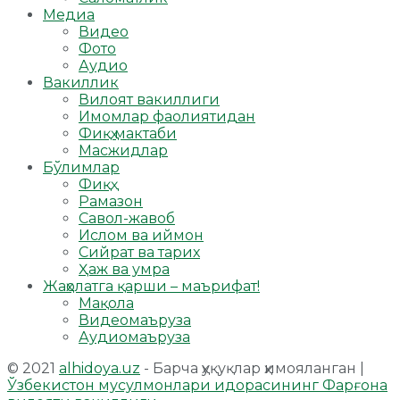
Медиа
Видео
Фото
Аудио
Вакиллик
Вилоят вакиллиги
Имомлар фаолиятидан
Фиқҳ мактаби
Масжидлар
Бўлимлар
Фиқҳ
Рамазон
Савол-жавоб
Ислом ва иймон
Сийрат ва тарих
Ҳаж ва умра
Жаҳолатга қарши – маърифат!
Мақола
Видеомаъруза
Аудиомаъруза
© 2021
alhidoya.uz
- Барча ҳуқуқлар ҳимояланган |
Ўзбекистон мусулмонлари идорасининг Фарғона