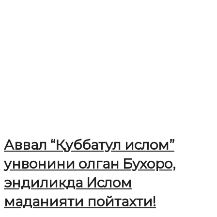
Аввал “Қуббатул ислом”
унвонини олган Бухоро,
эндиликда Ислом
маданияти пойтахти!