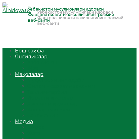
Бош саҳифа
Янгиликлар
Ўзбекистон
Жаҳон
Мақолалар
Мусулмоннинг одоби
Оилам – саодат масканим!
Таълим-тарбия
Ибратли ҳикоялар
Хислатли ҳикматлар
Аёллар саҳифаси
Саломатлик
Медиа
Видео
Фото