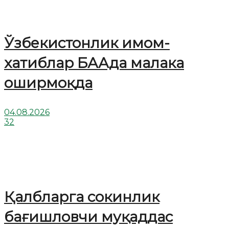
Ўзбекистонлик имом-
хатиблар БААда малака
оширмоқда
04.08.2026
32
Қалбларга сокинлик
бағишловчи муқаддас