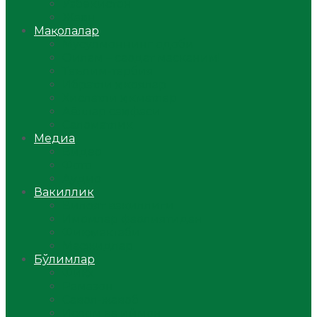
Ўзбекистон
Жаҳон
Мақолалар
Мусулмоннинг одоби
Оилам – саодат масканим!
Таълим-тарбия
Ибратли ҳикоялар
Хислатли ҳикматлар
Аёллар саҳифаси
Саломатлик
Медиа
Видео
Фото
Аудио
Вакиллик
Вилоят вакиллиги
Имомлар фаолиятидан
Фиқҳ мактаби
Масжидлар
Бўлимлар
Фиқҳ
Рамазон
Савол-жавоб
Ислом ва иймон