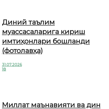
Диний таълим
муассасаларига кириш
имтиҳонлари бошланди
(фотолавҳа)
31.07.2026
18
Миллат маънавияти ва дин