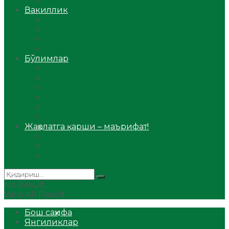
Аудио
Вакиллик
Вилоят вакиллиги
Имомлар фаолиятидан
Фиқҳ мактаби
Масжидлар
Бўлимлар
Фиқҳ
Рамазон
Савол-жавоб
Ислом ва иймон
Сийрат ва тарих
Ҳаж ва умра
Жаҳолатга қарши – маърифат!
Мақола
Видеомаъруза
Аудиомаъруза
No Result
View All Result
Бош саҳифа
Янгиликлар