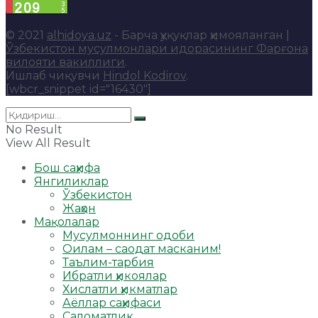
© 2021
alhidoya.uz
- Барча ҳуқуқлар ҳимояланган |
Ўзбекистон мусулмонлари идорасининг Фарғона
вилояти вакиллиги
.
Ишлаб чиқувчи
Hindol Kodirov
.
[wbcr_snippet id="16430"]
No Result
View All Result
Бош саҳифа
Янгиликлар
Ўзбекистон
Жаҳон
Мақолалар
Мусулмоннинг одоби
Оилам – саодат масканим!
Таълим-тарбия
Ибратли ҳикоялар
Хислатли ҳикматлар
Аёллар саҳифаси
Саломатлик