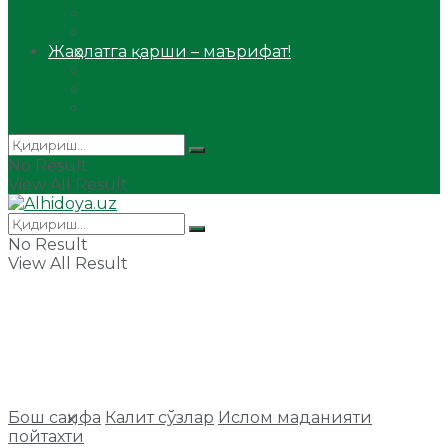
Сийрат ва тарих
Ҳаж ва умра
Жаҳолатга қарши – маърифат!
Мақола
Видеомаъруза
Аудиомаъруза
No Result
View All Result
No Result
View All Result
Бош саҳифа
Калит сўзлар
Ислом маданияти
пойтахти