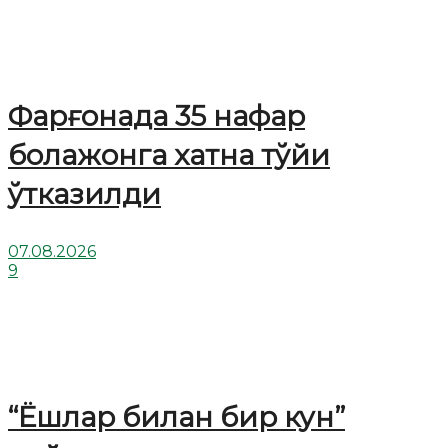
Фарғонада 35 нафар
болажонга хатна тўйи
ўтказилди
07.08.2026
9
“Ёшлар билан бир кун”