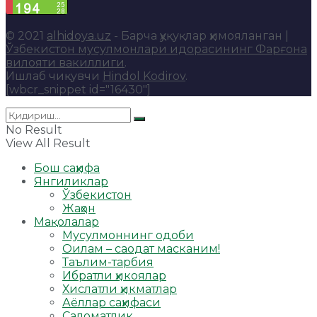
© 2021
alhidoya.uz
- Барча ҳуқуқлар ҳимояланган |
Ўзбекистон мусулмонлари идорасининг Фарғона
вилояти вакиллиги
.
Ишлаб чиқувчи
Hindol Kodirov
.
[wbcr_snippet id="16430"]
No Result
View All Result
Бош саҳифа
Янгиликлар
Ўзбекистон
Жаҳон
Мақолалар
Мусулмоннинг одоби
Оилам – саодат масканим!
Таълим-тарбия
Ибратли ҳикоялар
Хислатли ҳикматлар
Аёллар саҳифаси
Саломатлик