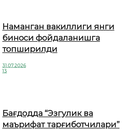
Наманган вакиллиги янги
биноси фойдаланишга
топширилди
31.07.2026
13
Бағдодда “Эзгулик ва
маърифат тарғиботчилари”