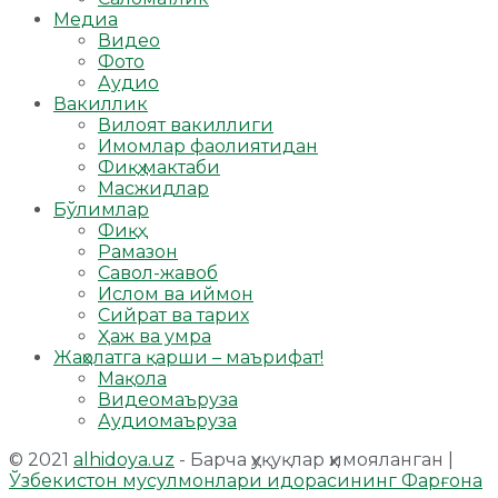
Медиа
Видео
Фото
Аудио
Вакиллик
Вилоят вакиллиги
Имомлар фаолиятидан
Фиқҳ мактаби
Масжидлар
Бўлимлар
Фиқҳ
Рамазон
Савол-жавоб
Ислом ва иймон
Сийрат ва тарих
Ҳаж ва умра
Жаҳолатга қарши – маърифат!
Мақола
Видеомаъруза
Аудиомаъруза
© 2021
alhidoya.uz
- Барча ҳуқуқлар ҳимояланган |
Ўзбекистон мусулмонлари идорасининг Фарғона