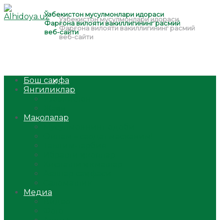
Бош саҳифа
Янгиликлар
Ўзбекистон
Жаҳон
Мақолалар
Мусулмоннинг одоби
Оилам – саодат масканим!
Таълим-тарбия
Ибратли ҳикоялар
Хислатли ҳикматлар
Аёллар саҳифаси
Саломатлик
Медиа
Видео
Фото