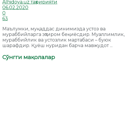
Alhidoya.uz таҳририяти
06.02.2020
0
63
Маълумки, муқаддас динимизда устоз ва
мураббийларга эҳтиром беқиёсдир. Муаллимлик,
мураббийлик ва устозлик мартабаси – буюк
шарафдир. Қуёш нуридан барча мавжудот ...
Сўнгги мақолалар