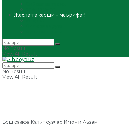
Сийрат ва тарих
Ҳаж ва умра
Жаҳолатга қарши – маърифат!
Мақола
Видеомаъруза
Аудиомаъруза
No Result
View All Result
No Result
View All Result
Бош саҳифа
Калит сўзлар
Имоми Аъзам