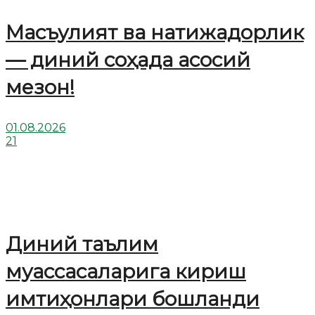
Масъулият ва натижадорлик
— диний соҳада асосий
мезон!
01.08.2026
21
Диний таълим
муассасаларига кириш
имтиҳонлари бошланди