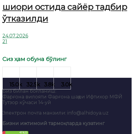
шиори остида сайёр тадбир
ўтказилди
24.07.2026
21
Сиз ҳам обуна бўлинг
Биз билан боғланиш:
Фарғона вилояти Фарғона шаҳри Ифтихор МФЙ
Тутзор кўчаси 14-уй
Электрон почта манзили: info@alhidoya.uz
Бизни ижтимоий тармоқларда кузатинг