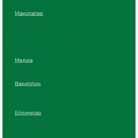
Ўзбекистон
Жаҳон
Мақолалар
Мусулмоннинг одоби
Оилам – саодат масканим!
Таълим-тарбия
Ибратли ҳикоялар
Хислатли ҳикматлар
Аёллар саҳифаси
Саломатлик
Медиа
Видео
Фото
Аудио
Вакиллик
Вилоят вакиллиги
Имомлар фаолиятидан
Фиқҳ мактаби
Масжидлар
Бўлимлар
Фиқҳ
Рамазон
Савол-жавоб
Ислом ва иймон