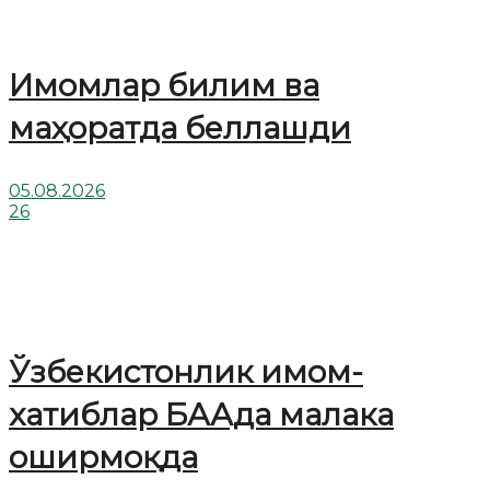
Имомлар билим ва
маҳоратда беллашди
05.08.2026
26
Ўзбекистонлик имом-
хатиблар БААда малака
оширмоқда