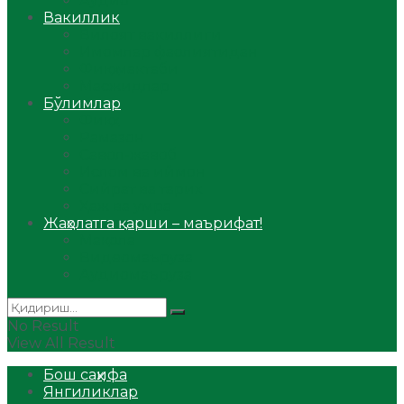
Аудио
Вакиллик
Вилоят вакиллиги
Имомлар фаолиятидан
Фиқҳ мактаби
Масжидлар
Бўлимлар
Фиқҳ
Рамазон
Савол-жавоб
Ислом ва иймон
Сийрат ва тарих
Ҳаж ва умра
Жаҳолатга қарши – маърифат!
Мақола
Видеомаъруза
Аудиомаъруза
No Result
View All Result
Бош саҳифа
Янгиликлар