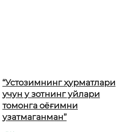
“Устозимнинг ҳурматлари
учун у зотнинг уйлари
томонга оёғимни
узатмаганман”