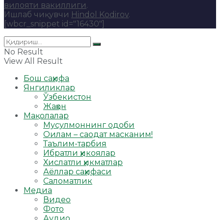
вилояти вакиллиги
.
Ишлаб чиқувчи
Hindol Kodirov
.
[wbcr_snippet id="16430"]
No Result
View All Result
Бош саҳифа
Янгиликлар
Ўзбекистон
Жаҳон
Мақолалар
Мусулмоннинг одоби
Оилам – саодат масканим!
Таълим-тарбия
Ибратли ҳикоялар
Хислатли ҳикматлар
Аёллар саҳифаси
Саломатлик
Медиа
Видео
Фото
Аудио