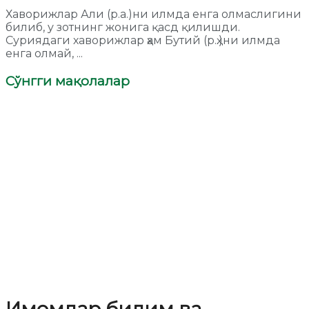
Хаворижлар Али (р.а.)ни илмда енга олмаслигини
билиб, у зотнинг жонига қасд қилишди.
Суриядаги хаворижлар ҳам Бутий (р.ҳ.)ни илмда
енга олмай, ...
Сўнгги мақолалар