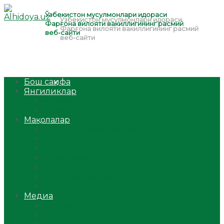
Бош саҳифа
Янгиликлар
Ўзбекистон
Жаҳон
Мақолалар
Мусулмоннинг одоби
Оилам – саодат масканим!
Таълим-тарбия
Ибратли ҳикоялар
Хислатли ҳикматлар
Аёллар саҳифаси
Саломатлик
Медиа
Видео
Фото