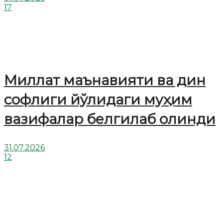
17
Миллат маънавияти ва дин
софлиги йўлидаги муҳим
вазифалар белгилаб олинди
31.07.2026
12