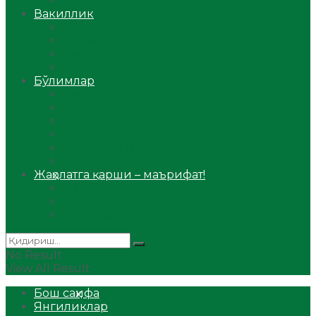
Аудио
Вакиллик
Вилоят вакиллиги
Имомлар фаолиятидан
Фиқҳ мактаби
Масжидлар
Бўлимлар
Фиқҳ
Рамазон
Савол-жавоб
Ислом ва иймон
Сийрат ва тарих
Ҳаж ва умра
Жаҳолатга қарши – маърифат!
Мақола
Видеомаъруза
Аудиомаъруза
No Result
View All Result
Бош саҳифа
Янгиликлар