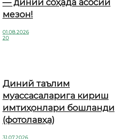
— диний соҳада асосий
мезон!
01.08.2026
20
Диний таълим
муассасаларига кириш
имтиҳонлари бошланди
(фотолавҳа)
31.07.2026