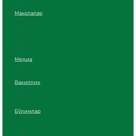
Ўзбекистон
Жаҳон
Мақолалар
Мусулмоннинг одоби
Оилам – саодат масканим!
Таълим-тарбия
Ибратли ҳикоялар
Хислатли ҳикматлар
Аёллар саҳифаси
Саломатлик
Медиа
Видео
Фото
Аудио
Вакиллик
Вилоят вакиллиги
Имомлар фаолиятидан
Фиқҳ мактаби
Масжидлар
Бўлимлар
Фиқҳ
Рамазон
Савол-жавоб
Ислом ва иймон