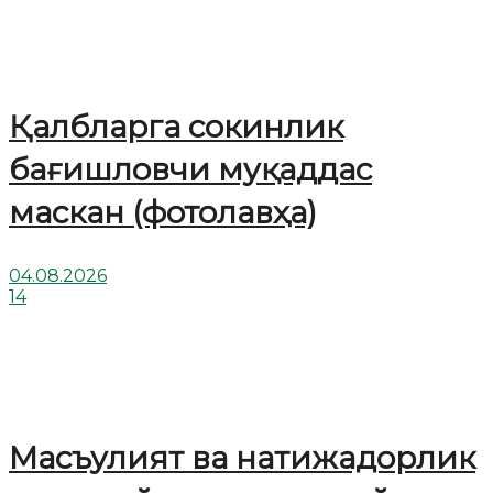
Қалбларга сокинлик
бағишловчи муқаддас
маскан (фотолавҳа)
04.08.2026
14
Масъулият ва натижадорлик