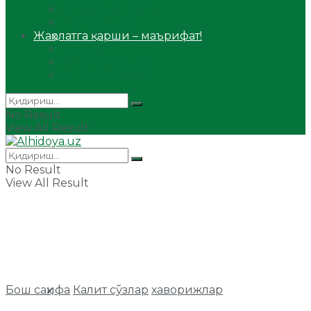
Сийрат ва тарих
Ҳаж ва умра
Жаҳолатга қарши – маърифат!
Мақола
Видеомаъруза
Аудиомаъруза
No Result
View All Result
No Result
View All Result
Бош саҳифа
Калит сўзлар
хаворижлар