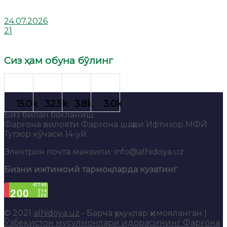
24.07.2026
21
Сиз ҳам обуна бўлинг
Биз билан боғланиш:
Фарғона вилояти Фарғона шаҳри Ифтихор МФЙ
Тутзор кўчаси 14-уй
Электрон почта манзили: info@alhidoya.uz
Бизни ижтимоий тармоқларда кузатинг
© 2021
alhidoya.uz
- Барча ҳуқуқлар ҳимояланган |
Ўзбекистон мусулмонлари идорасининг Фарғона