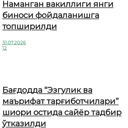
Наманган вакиллиги янги
биноси фойдаланишга
топширилди
31.07.2026
12
Бағдодда “Эзгулик ва
маърифат тарғиботчилари”
шиори остида сайёр тадбир
ўтказилди