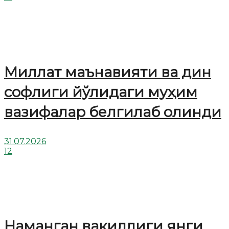
Миллат маънавияти ва дин
софлиги йўлидаги муҳим
вазифалар белгилаб олинди
31.07.2026
12
Наманган вакиллиги янги