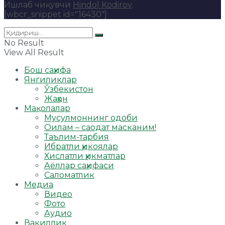
Ишлаб чиқувчи
Hindol Kodirov
.
[wbcr_snippet id="16430"]
No Result
View All Result
Бош саҳифа
Янгиликлар
Ўзбекистон
Жаҳон
Мақолалар
Мусулмоннинг одоби
Оилам – саодат масканим!
Таълим-тарбия
Ибратли ҳикоялар
Хислатли ҳикматлар
Аёллар саҳифаси
Саломатлик
Медиа
Видео
Фото
Аудио
Вакиллик