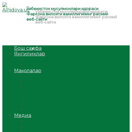
Бош саҳифа
Янгиликлар
Ўзбекистон
Жаҳон
Мақолалар
Мусулмоннинг одоби
Оилам – саодат масканим!
Таълим-тарбия
Ибратли ҳикоялар
Хислатли ҳикматлар
Аёллар саҳифаси
Саломатлик
Медиа
Видео
Фото