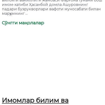
вилояти вакиллиги жамоаси Фарғона тумани бош
имом-хатиби Ҳасанбой домла Ашуровнинг
падари бузрукворлари вафоти муносабати билан
марҳумнинг ...
Сўнгги мақолалар
Имомлар билим ва