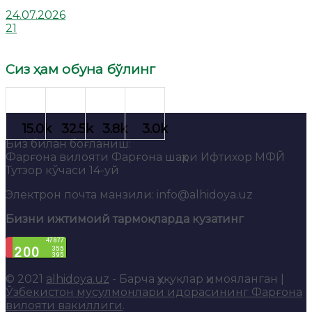
24.07.2026
21
Сиз ҳам обуна бўлинг
Биз билан боғланиш:
Фарғона вилояти Фарғона шаҳри Ифтихор МФЙ
Тутзор кўчаси 14-уй
Электрон почта манзили: info@alhidoya.uz
Бизни ижтимоий тармоқларда кузатинг
© 2021
alhidoya.uz
- Барча ҳуқуқлар ҳимояланган |
Ўзбекистон мусулмонлари идорасининг Фарғона
вилояти вакиллиги
.