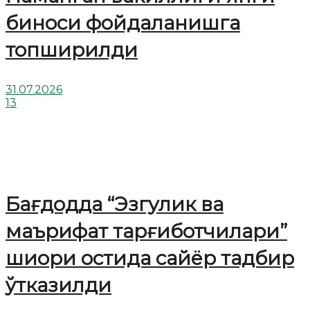
биноси фойдаланишга
топширилди
31.07.2026
13
Бағдодда “Эзгулик ва
маърифат тарғиботчилари”
шиори остида сайёр тадбир
ўтказилди