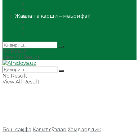
Сийрат ва тарих
Ҳаж ва умра
Жаҳолатга қарши – маърифат!
Мақола
Видеомаъруза
Аудиомаъруза
No Result
View All Result
No Result
View All Result
Бош саҳифа
Калит сўзлар
Хамдардлик