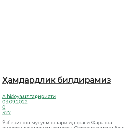
Ҳамдардлик билдирамиз
Alhidoya.uz таҳририяти
03.09.2022
0
327
Ўзбекистон мусулмонлари идораси Фарғона