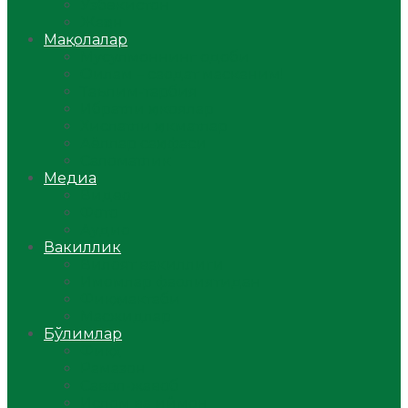
Ўзбекистон
Жаҳон
Мақолалар
Мусулмоннинг одоби
Оилам – саодат масканим!
Таълим-тарбия
Ибратли ҳикоялар
Хислатли ҳикматлар
Аёллар саҳифаси
Саломатлик
Медиа
Видео
Фото
Аудио
Вакиллик
Вилоят вакиллиги
Имомлар фаолиятидан
Фиқҳ мактаби
Масжидлар
Бўлимлар
Фиқҳ
Рамазон
Савол-жавоб
Ислом ва иймон