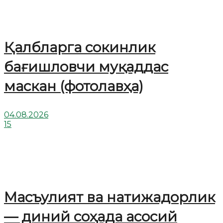
Қалбларга сокинлик
бағишловчи муқаддас
маскан (фотолавҳа)
04.08.2026
15
Масъулият ва натижадорлик
— диний соҳада асосий