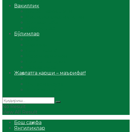
Аудио
Вакиллик
Вилоят вакиллиги
Имомлар фаолиятидан
Фиқҳ мактаби
Масжидлар
Бўлимлар
Фиқҳ
Рамазон
Савол-жавоб
Ислом ва иймон
Сийрат ва тарих
Ҳаж ва умра
Жаҳолатга қарши – маърифат!
Мақола
Видеомаъруза
Аудиомаъруза
No Result
View All Result
Бош саҳифа
Янгиликлар