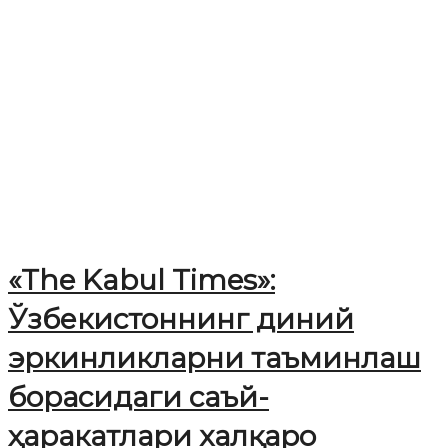
«The Kabul Times»:
Ўзбекистоннинг диний
эркинликларни таъминлаш
борасидаги саъй-
ҳаракатлари халқаро