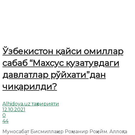
Ўзбекистон қайси омиллар
сабаб “Махсус кузатувдаги
давлатлар рўйхати”дан
чиқарилди?
Alhidoya.uz таҳририяти
12.10.2021
0
44
Муносабат Бисмиллаҳир Роҳманир Роҳийм. Аллоҳга