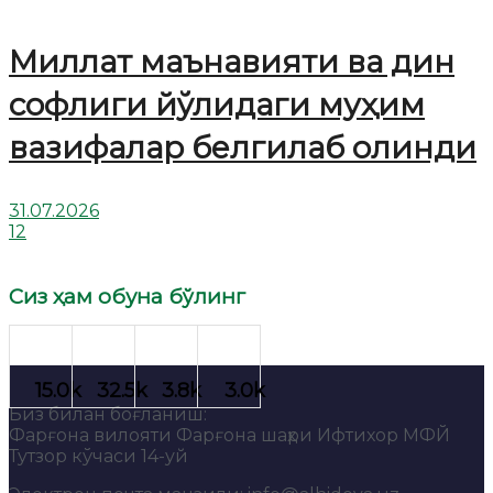
Миллат маънавияти ва дин
софлиги йўлидаги муҳим
вазифалар белгилаб олинди
31.07.2026
12
Сиз ҳам обуна бўлинг
Биз билан боғланиш:
Фарғона вилояти Фарғона шаҳри Ифтихор МФЙ
Тутзор кўчаси 14-уй