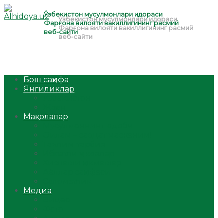
Бош саҳифа
Янгиликлар
Ўзбекистон
Жаҳон
Мақолалар
Мусулмоннинг одоби
Оилам – саодат масканим!
Таълим-тарбия
Ибратли ҳикоялар
Хислатли ҳикматлар
Аёллар саҳифаси
Саломатлик
Медиа
Видео
Фото