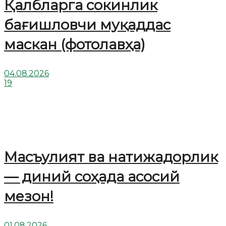
Қалбларга сокинлик
бағишловчи муқаддас
маскан (фотолавҳа)
04.08.2026
19
Масъулият ва натижадорлик
— диний соҳада асосий
мезон!
01.08.2026