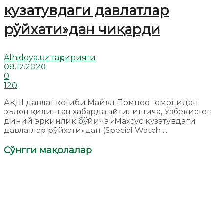
кузатувдаги давлатлар
рўйхати»дан чиқарди
Alhidoya.uz таҳририяти
08.12.2020
0
120
АҚШ давлат котиби Майкл Помпео томонидан
эълон қилинган хабарда айтилишича, Ўзбекистон
диний эркинлик бўйича «Махсус кузатувдаги
давлатлар рўйхати»дан (Special Watch ...
Сўнгги мақолалар