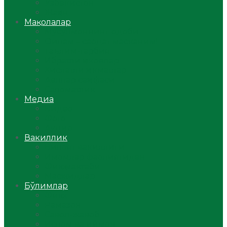
Ўзбекистон
Жаҳон
Мақолалар
Мусулмоннинг одоби
Оилам – саодат масканим!
Таълим-тарбия
Ибратли ҳикоялар
Хислатли ҳикматлар
Аёллар саҳифаси
Саломатлик
Медиа
Видео
Фото
Аудио
Вакиллик
Вилоят вакиллиги
Имомлар фаолиятидан
Фиқҳ мактаби
Масжидлар
Бўлимлар
Фиқҳ
Рамазон
Савол-жавоб
Ислом ва иймон