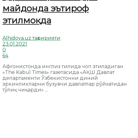
майдонда эътироф
этилмоқда
Alhidoya.uz таҳририяти
23.01.2021
0
64
Афғонистонда инглиз тилида чоп этиладиган
«The Kabul Times» газетасида «АҚШ Давлат
департаменти Ўзбекистонни диний
эркинликларни бузувчи давлатлар рўйхатидан
тўлиқ чиқарди» ...