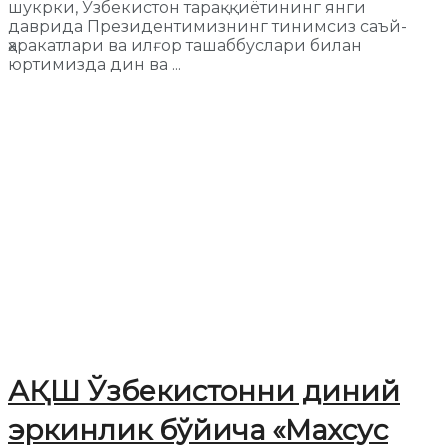
шукрки, Ўзбекистон тараққиётининг янги
даврида Президентимизнинг тинимсиз саъй-
ҳаракатлари ва илғор ташаббуслари билан
юртимизда дин ва ...
АҚШ Ўзбекистонни диний
эркинлик бўйича «Махсус