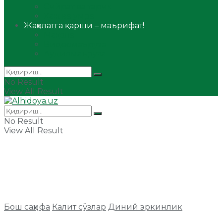
Сийрат ва тарих
Ҳаж ва умра
Жаҳолатга қарши – маърифат!
Мақола
Видеомаъруза
Аудиомаъруза
No Result
View All Result
No Result
View All Result
Бош саҳифа
Калит сўзлар
Диний эркинлик