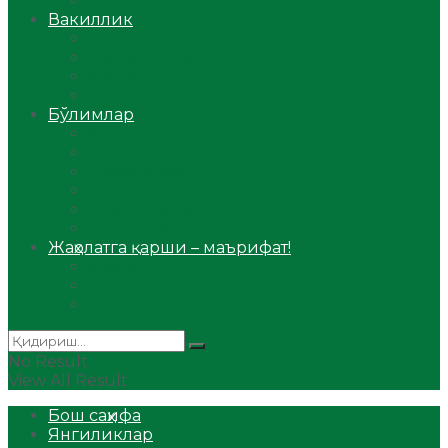
Аудио
Вакиллик
Вилоят вакиллиги
Имомлар фаолиятидан
Фиқҳ мактаби
Масжидлар
Бўлимлар
Фиқҳ
Рамазон
Савол-жавоб
Ислом ва иймон
Сийрат ва тарих
Ҳаж ва умра
Жаҳолатга қарши – маърифат!
Мақола
Видеомаъруза
Аудиомаъруза
No Result
View All Result
Бош саҳифа
Янгиликлар