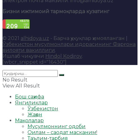
Электрон почта манзили: info@alhidoya.uz
Бизни ижтимоий тармоқларда кузатинг
© 2021
alhidoya.uz
- Барча ҳуқуқлар ҳимояланган |
Ўзбекистон мусулмонлари идорасининг Фарғона
вилояти вакиллиги
.
Ишлаб чиқувчи
Hindol Kodirov
.
[wbcr_snippet id="16430"]
No Result
View All Result
Бош саҳифа
Янгиликлар
Ўзбекистон
Жаҳон
Мақолалар
Мусулмоннинг одоби
Оилам – саодат масканим!
Таълим-тарбия