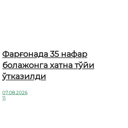
Фарғонада 35 нафар
болажонга хатна тўйи
ўтказилди
07.08.2026
11