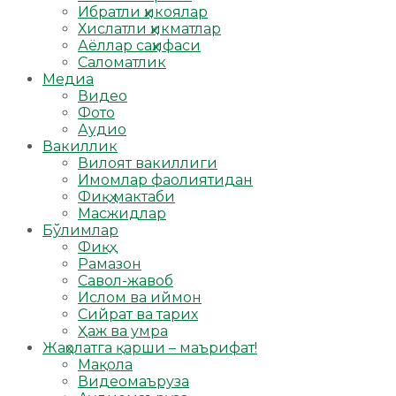
Ибратли ҳикоялар
Хислатли ҳикматлар
Аёллар саҳифаси
Саломатлик
Медиа
Видео
Фото
Аудио
Вакиллик
Вилоят вакиллиги
Имомлар фаолиятидан
Фиқҳ мактаби
Масжидлар
Бўлимлар
Фиқҳ
Рамазон
Савол-жавоб
Ислом ва иймон
Сийрат ва тарих
Ҳаж ва умра
Жаҳолатга қарши – маърифат!
Мақола
Видеомаъруза