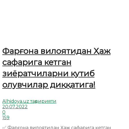
Фарғона вилоятидан Ҳаж
сафарига кетган
зиёратчиларни кутиб
олувчилар диққатига!
Alhidoya.uz таҳририяти
20.07.2022
0
159
✅ Фарғона вилоятидан Ҳаж сафарига кетган