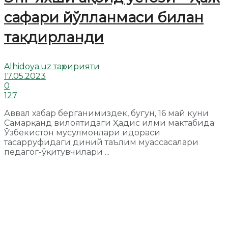
сафари йўлланмаси билан
тақдирланди
Alhidoya.uz таҳририяти
17.05.2023
0
127
Аввал хабар берганимиздек, бугун, 16 май куни
Самарқанд вилоятидаги Ҳадис илми мактабида
Ўзбекистон мусулмонлари идораси
тасарруфидаги диний таълим муассасалари
педагог-ўқитувчилари ...