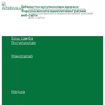
Бош саҳифа
Янгиликлар
Ўзбекистон
Жаҳон
Мақолалар
Мусулмоннинг одоби
Оилам – саодат масканим!
Таълим-тарбия
Ибратли ҳикоялар
Хислатли ҳикматлар
Аёллар саҳифаси
Саломатлик
Медиа
Видео
Фото