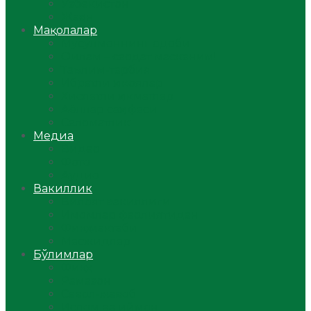
Ўзбекистон
Жаҳон
Мақолалар
Мусулмоннинг одоби
Оилам – саодат масканим!
Таълим-тарбия
Ибратли ҳикоялар
Хислатли ҳикматлар
Аёллар саҳифаси
Саломатлик
Медиа
Видео
Фото
Аудио
Вакиллик
Вилоят вакиллиги
Имомлар фаолиятидан
Фиқҳ мактаби
Масжидлар
Бўлимлар
Фиқҳ
Рамазон
Савол-жавоб
Ислом ва иймон