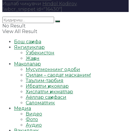
Ишлаб чиқувчи
Hindol Kodirov
.
[wbcr_snippet id="16430"]
No Result
View All Result
Бош саҳифа
Янгиликлар
Ўзбекистон
Жаҳон
Мақолалар
Мусулмоннинг одоби
Оилам – саодат масканим!
Таълим-тарбия
Ибратли ҳикоялар
Хислатли ҳикматлар
Аёллар саҳифаси
Саломатлик
Медиа
Видео
Фото
Аудио
Вакиллик