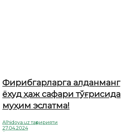
Фирибгарларга алданманг
ёхуд ҳаж сафари тўғрисида
муҳим эслатма!
Alhidoya.uz таҳририяти
27.04.2024