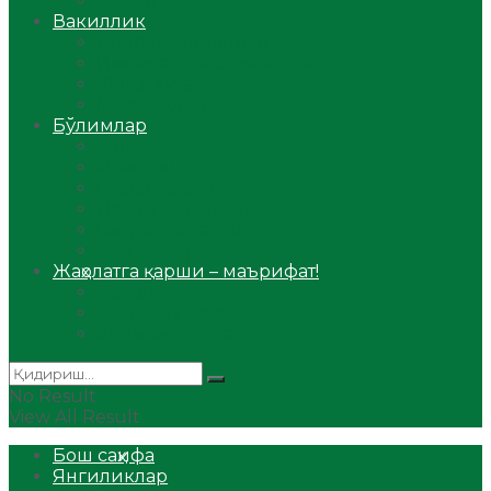
Аудио
Вакиллик
Вилоят вакиллиги
Имомлар фаолиятидан
Фиқҳ мактаби
Масжидлар
Бўлимлар
Фиқҳ
Рамазон
Савол-жавоб
Ислом ва иймон
Сийрат ва тарих
Ҳаж ва умра
Жаҳолатга қарши – маърифат!
Мақола
Видеомаъруза
Аудиомаъруза
No Result
View All Result
Бош саҳифа
Янгиликлар