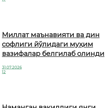
Миллат маънавияти ва дин
софлиги йўлидаги муҳим
вазифалар белгилаб олинди
31.07.2026
12
Наманган вакиллиги янги