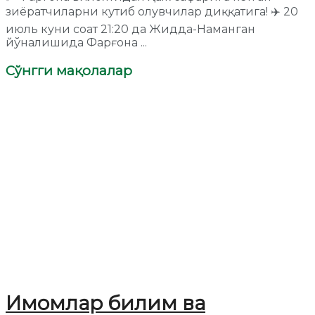
зиёратчиларни кутиб олувчилар диққатига! ✈️ 20
июль куни соат 21:20 да Жидда-Наманган
йўналишида Фарғона ...
Сўнгги мақолалар
Имомлар билим ва