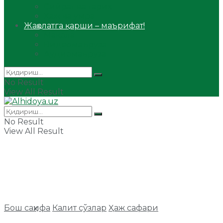
Сийрат ва тарих
Ҳаж ва умра
Жаҳолатга қарши – маърифат!
Мақола
Видеомаъруза
Аудиомаъруза
No Result
View All Result
No Result
View All Result
Бош саҳифа
Калит сўзлар
Ҳаж сафари