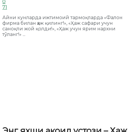
0
71
Айни кунларда ижтимоий тармоқларда «Фалон
фирма билан ҳаж қилинг!», «Ҳаж сафари учун
саноқли жой қолди!», «Ҳаж учун ярим нархни
тўланг!» ...
Энг яхши ақоид устози – Ҳаж