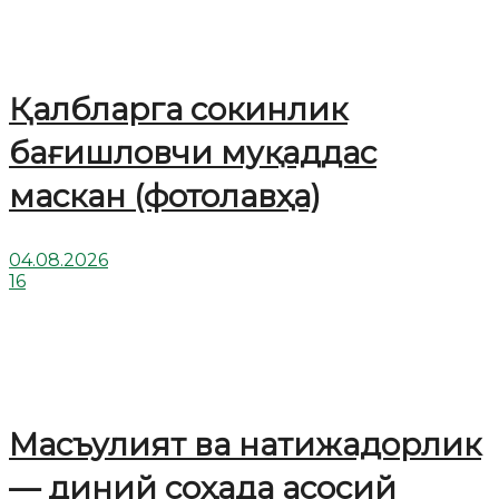
Қалбларга сокинлик
бағишловчи муқаддас
маскан (фотолавҳа)
04.08.2026
16
Масъулият ва натижадорлик
— диний соҳада асосий