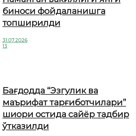
биноси фойдаланишга
топширилди
31.07.2026
13
Бағдодда “Эзгулик ва
маърифат тарғиботчилари”
шиори остида сайёр тадбир
ўтказилди