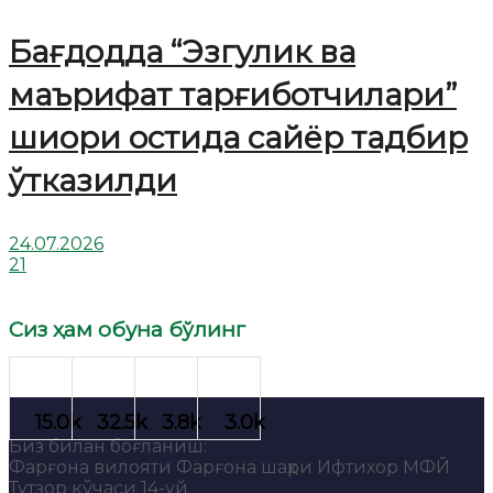
Бағдодда “Эзгулик ва
маърифат тарғиботчилари”
шиори остида сайёр тадбир
ўтказилди
24.07.2026
21
Сиз ҳам обуна бўлинг
Биз билан боғланиш:
Фарғона вилояти Фарғона шаҳри Ифтихор МФЙ
Тутзор кўчаси 14-уй