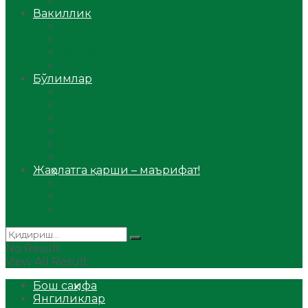
Аудио
Вакиллик
Вилоят вакиллиги
Имомлар фаолиятидан
Фиқҳ мактаби
Масжидлар
Бўлимлар
Фиқҳ
Рамазон
Савол-жавоб
Ислом ва иймон
Сийрат ва тарих
Ҳаж ва умра
Жаҳолатга қарши – маърифат!
Мақола
Видеомаъруза
Аудиомаъруза
No Result
View All Result
Бош саҳифа
Янгиликлар