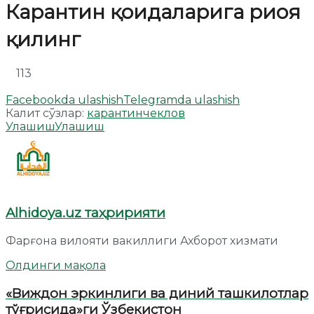
Карантин қоидаларига риоя
қилинг
113
Facebookda ulashish
Telegramda ulashish
Калит сўзлар:
карантин
чеклов
Улашиш
Улашиш
Alhidoya.uz таҳририяти
Фарғона вилояти вакиллиги Ахборот хизмати
Олдинги мақола
«Виждон эркинлиги ва диний ташкилотлар
тўғрисида»ги Ўзбекистон