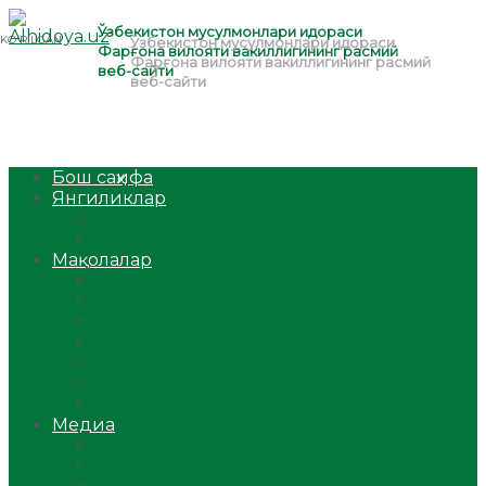
Бош саҳифа
Янгиликлар
Ўзбекистон
Жаҳон
Мақолалар
Мусулмоннинг одоби
Оилам – саодат масканим!
Таълим-тарбия
Ибратли ҳикоялар
Хислатли ҳикматлар
Аёллар саҳифаси
Саломатлик
Медиа
Видео
Фото