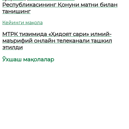
Республикасининг Қонуни матни билан
танишинг
Кейинги мақола
МТРК тизимида «Ҳидоят сари» илмий-
маърифий онлайн телеканали ташкил
этилди
Ўхшаш мақолалар