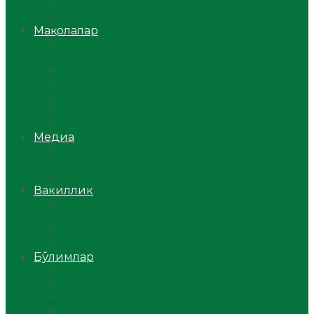
Ўзбекистон
Жаҳон
Мақолалар
Мусулмоннинг одоби
Оилам – саодат масканим!
Таълим-тарбия
Ибратли ҳикоялар
Хислатли ҳикматлар
Аёллар саҳифаси
Саломатлик
Медиа
Видео
Фото
Аудио
Вакиллик
Вилоят вакиллиги
Имомлар фаолиятидан
Фиқҳ мактаби
Масжидлар
Бўлимлар
Фиқҳ
Рамазон
Савол-жавоб
Ислом ва иймон