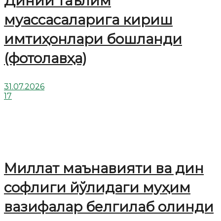
Диний таълим
муассасаларига кириш
имтиҳонлари бошланди
(фотолавҳа)
31.07.2026
17
Миллат маънавияти ва дин
софлиги йўлидаги муҳим
вазифалар белгилаб олинди