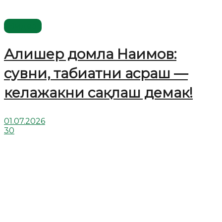
Видео
Алишер домла Наимов:
сувни, табиатни асраш —
келажакни сақлаш демак!
01.07.2026
30