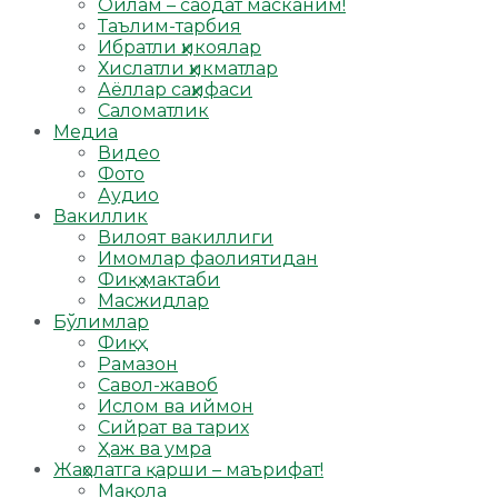
Оилам – саодат масканим!
Таълим-тарбия
Ибратли ҳикоялар
Хислатли ҳикматлар
Аёллар саҳифаси
Саломатлик
Медиа
Видео
Фото
Аудио
Вакиллик
Вилоят вакиллиги
Имомлар фаолиятидан
Фиқҳ мактаби
Масжидлар
Бўлимлар
Фиқҳ
Рамазон
Савол-жавоб
Ислом ва иймон
Сийрат ва тарих
Ҳаж ва умра
Жаҳолатга қарши – маърифат!
Мақола