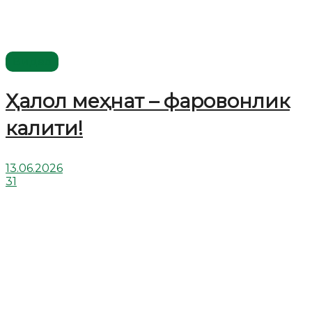
Видео
Ҳалол меҳнат – фаровонлик
калити!
13.06.2026
31