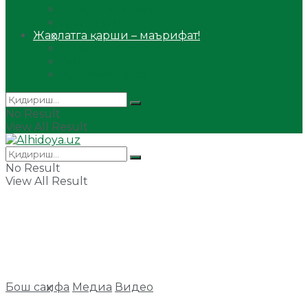
Сийрат ва тарих
Ҳаж ва умра
Жаҳолатга қарши – маърифат!
Мақола
Видеомаъруза
Аудиомаъруза
No Result
View All Result
No Result
View All Result
Бош саҳифа
Медиа
Видео