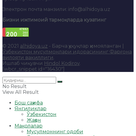
Электрон почта манзили: info@alhidoya.uz
Бизни ижтимоий тармоқларда кузатинг
© 2021
alhidoya.uz
- Барча ҳуқуқлар ҳимояланган |
Ўзбекистон мусулмонлари идорасининг Фарғона
вилояти вакиллиги
.
Ишлаб чиқувчи
Hindol Kodirov
.
[wbcr_snippet id="16430"]
No Result
View All Result
Бош саҳифа
Янгиликлар
Ўзбекистон
Жаҳон
Мақолалар
Мусулмоннинг одоби