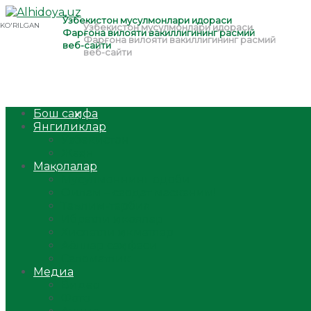
Бош саҳифа
Янгиликлар
Ўзбекистон
Жаҳон
Мақолалар
Мусулмоннинг одоби
Оилам – саодат масканим!
Таълим-тарбия
Ибратли ҳикоялар
Хислатли ҳикматлар
Аёллар саҳифаси
Саломатлик
Медиа
Видео
Фото