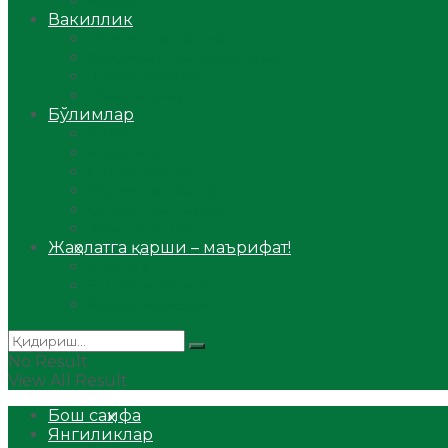
Аудио
Вакиллик
Вилоят вакиллиги
Имомлар фаолиятидан
Фиқҳ мактаби
Масжидлар
Бўлимлар
Фиқҳ
Рамазон
Савол-жавоб
Ислом ва иймон
Сийрат ва тарих
Ҳаж ва умра
Жаҳолатга қарши – маърифат!
Мақола
Видеомаъруза
Аудиомаъруза
No Result
View All Result
Бош саҳифа
Янгиликлар