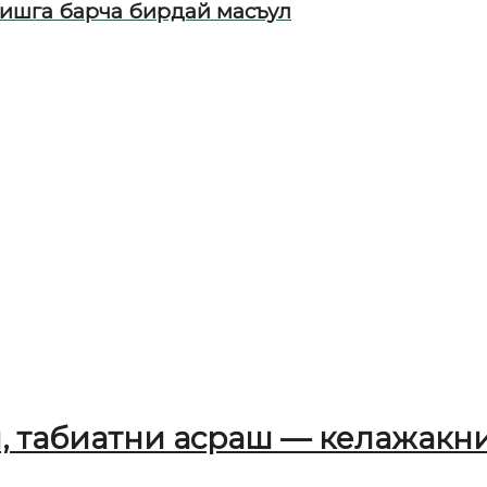
тишга барча бирдай масъул
, табиатни асраш — келажакни