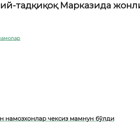
ий-тадқиқоқ Марказида жонл
ламолар
н намозхонлар чексиз мамнун бўлди