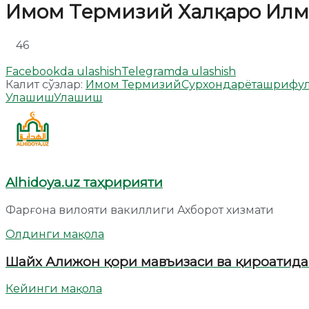
Имом Тeрмизий Халқаро Илм
46
Facebookda ulashish
Telegramda ulashish
Калит сўзлар:
Имом Термизий
Сурхондарё
ташриф
у
Улашиш
Улашиш
Alhidoya.uz таҳририяти
Фарғона вилояти вакиллиги Ахборот хизмати
Олдинги мақола
Шайх Алижон қори мавъизаси ва қироатида
Кейинги мақола