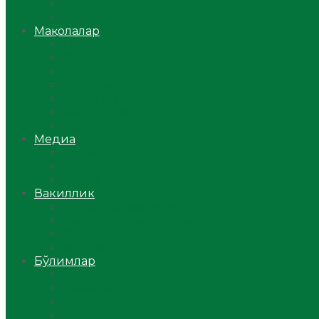
Ўзбекистон
Жаҳон
Мақолалар
Мусулмоннинг одоби
Оилам – саодат масканим!
Таълим-тарбия
Ибратли ҳикоялар
Хислатли ҳикматлар
Аёллар саҳифаси
Саломатлик
Медиа
Видео
Фото
Аудио
Вакиллик
Вилоят вакиллиги
Имомлар фаолиятидан
Фиқҳ мактаби
Масжидлар
Бўлимлар
Фиқҳ
Рамазон
Савол-жавоб
Ислом ва иймон