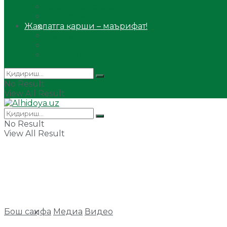
Сийрат ва тарих
Ҳаж ва умра
Жаҳолатга қарши – маърифат!
Мақола
Видеомаъруза
Аудиомаъруза
No Result
View All Result
No Result
View All Result
Бош саҳифа
Медиа
Видео