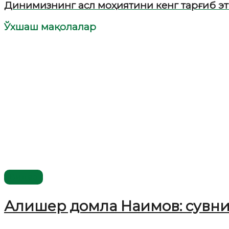
Динимизнинг асл моҳиятини кенг тарғиб э
Ўхшаш мақолалар
Видео
Алишер домла Наимов: сувни