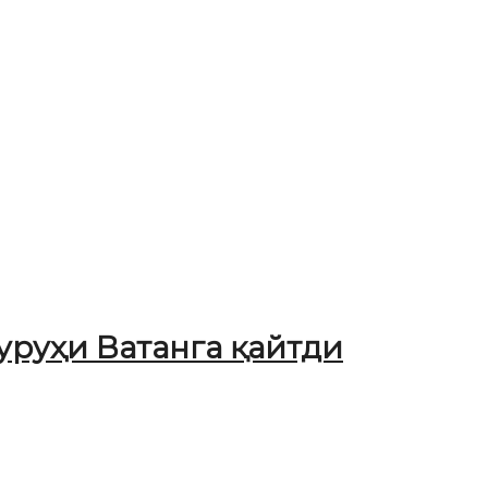
уруҳи Ватанга қайтди