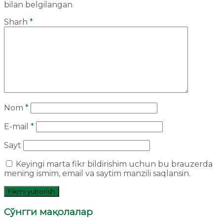
bilan belgilangan
Sharh
*
Nom
*
E-mail
*
Sayt
Keyingi marta fikr bildirishim uchun bu brauzerda
mening ismim, email va saytim manzili saqlansin.
Сўнгги мақолалар