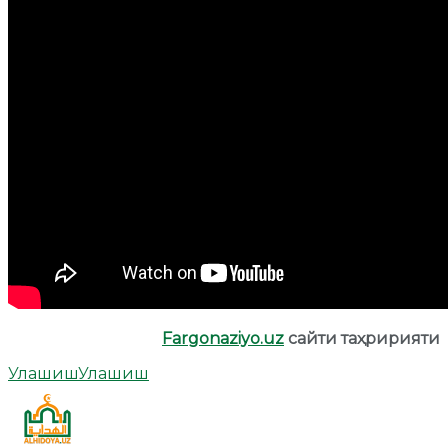
Fargonaziyo.uz
сайти таҳририяти
Улашиш
Улашиш