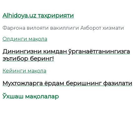
Alhidoya.uz таҳририяти
Фарғона вилояти вакиллиги Ахборот хизмати
Олдинги мақола
Динингизни кимдан ўрганаётганингизга
эътибор беринг!
Кейинги мақола
Муҳтожларга ёрдам беришнинг фазилати
Ўхшаш мақолалар