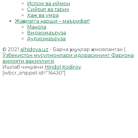
Ислом ва иймон
Сийрат ва тарих
Ҳаж ва умра
Жаҳолатга қарши – маърифат!
Мақола
Видеомаъруза
Аудиомаъруза
© 2021
alhidoya.uz
- Барча ҳуқуқлар ҳимояланган |
Ўзбекистон мусулмонлари идорасининг Фарғона
вилояти вакиллиги
.
Ишлаб чиқувчи
Hindol Kodirov
.
[wbcr_snippet id="16430"]