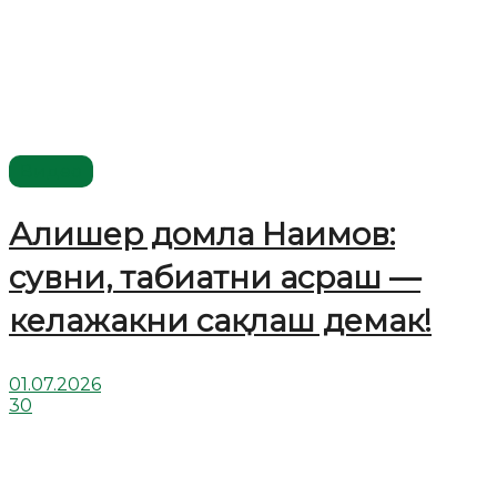
Видео
Алишер домла Наимов:
сувни, табиатни асраш —
келажакни сақлаш демак!
01.07.2026
30