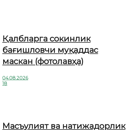
Қалбларга сокинлик
бағишловчи муқаддас
маскан (фотолавҳа)
04.08.2026
18
Масъулият ва натижадорлик