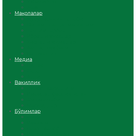
Ўзбекистон
Жаҳон
Мақолалар
Мусулмоннинг одоби
Оилам – саодат масканим!
Таълим-тарбия
Ибратли ҳикоялар
Хислатли ҳикматлар
Аёллар саҳифаси
Саломатлик
Медиа
Видео
Фото
Аудио
Вакиллик
Вилоят вакиллиги
Имомлар фаолиятидан
Фиқҳ мактаби
Масжидлар
Бўлимлар
Фиқҳ
Рамазон
Савол-жавоб
Ислом ва иймон