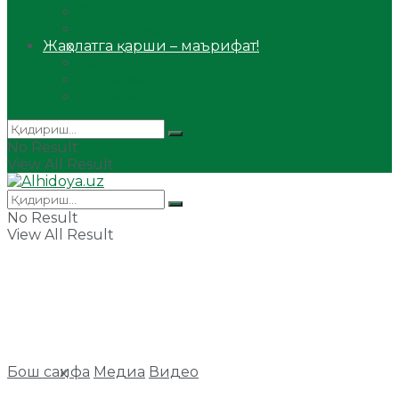
Сийрат ва тарих
Ҳаж ва умра
Жаҳолатга қарши – маърифат!
Мақола
Видеомаъруза
Аудиомаъруза
No Result
View All Result
No Result
View All Result
Бош саҳифа
Медиа
Видео