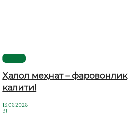
Видео
Ҳалол меҳнат – фаровонлик
калити!
13.06.2026
31