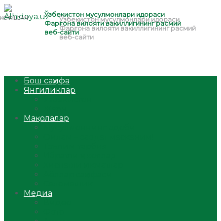
Бош саҳифа
Янгиликлар
Ўзбекистон
Жаҳон
Мақолалар
Мусулмоннинг одоби
Оилам – саодат масканим!
Таълим-тарбия
Ибратли ҳикоялар
Хислатли ҳикматлар
Аёллар саҳифаси
Саломатлик
Медиа
Видео
Фото