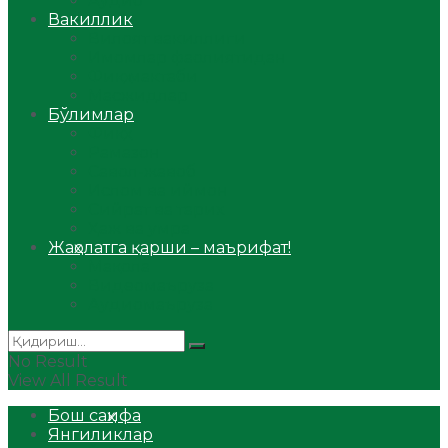
Аудио
Вакиллик
Вилоят вакиллиги
Имомлар фаолиятидан
Фиқҳ мактаби
Масжидлар
Бўлимлар
Фиқҳ
Рамазон
Савол-жавоб
Ислом ва иймон
Сийрат ва тарих
Ҳаж ва умра
Жаҳолатга қарши – маърифат!
Мақола
Видеомаъруза
Аудиомаъруза
No Result
View All Result
Бош саҳифа
Янгиликлар