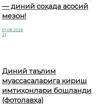
— диний соҳада асосий
мезон!
01.08.2026
21
Диний таълим
муассасаларига кириш
имтиҳонлари бошланди
(фотолавҳа)