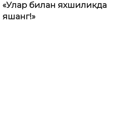
«Улар билан яхшиликда
яшанг!»