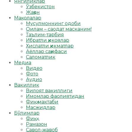
Янгиликлар
Ўзбекистон
Жаҳон
Мақолалар
Мусулмоннинг одоби
Оилам – саодат масканим!
Таълим-тарбия
Ибратли ҳикоялар
Хислатли ҳикматлар
Аёллар саҳифаси
Саломатлик
Медиа
Видео
Фото
Аудио
Вакиллик
Вилоят вакиллиги
Имомлар фаолиятидан
Фиқҳ мактаби
Масжидлар
Бўлимлар
Фиқҳ
Рамазон
Савол-жавоб