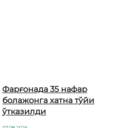
Фарғонада 35 нафар
болажонга хатна тўйи
ўтказилди
07.08.2026