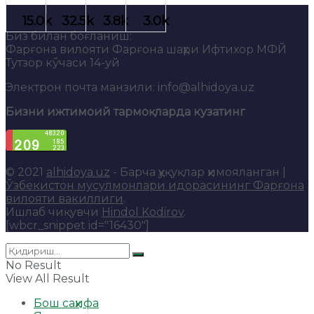
Биз билан боғланиш:
Фарғона вилояти Фарғона шаҳри Ифтихор МФЙ
Тутзор кўчаси 14-уй
Электрон почта манзили: info@alhidoya.uz
Бизни ижтимоий тармоқларда кузатинг
© 2021
alhidoya.uz
- Барча ҳуқуқлар ҳимояланган |
Ўзбекистон мусулмонлари идорасининг Фарғона
вилояти вакиллиги
.
Ишлаб чиқувчи
Hindol Kodirov
.
[wbcr_snippet id="16430"]
No Result
View All Result
Бош саҳифа