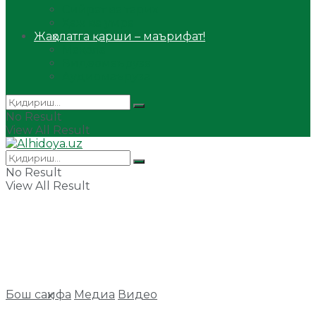
Сийрат ва тарих
Ҳаж ва умра
Жаҳолатга қарши – маърифат!
Мақола
Видеомаъруза
Аудиомаъруза
No Result
View All Result
No Result
View All Result
Бош саҳифа
Медиа
Видео