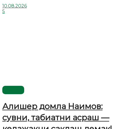
10.08.2026
5
Видео
Алишер домла Наимов:
сувни, табиатни асраш —
келажакни сақлаш демак!