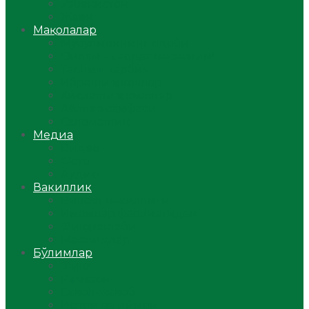
Ўзбекистон
Жаҳон
Мақолалар
Мусулмоннинг одоби
Оилам – саодат масканим!
Таълим-тарбия
Ибратли ҳикоялар
Хислатли ҳикматлар
Аёллар саҳифаси
Саломатлик
Медиа
Видео
Фото
Аудио
Вакиллик
Вилоят вакиллиги
Имомлар фаолиятидан
Фиқҳ мактаби
Масжидлар
Бўлимлар
Фиқҳ
Рамазон
Савол-жавоб
Ислом ва иймон