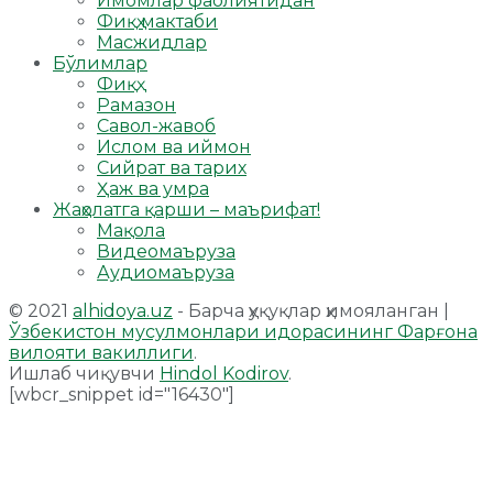
Имомлар фаолиятидан
Фиқҳ мактаби
Масжидлар
Бўлимлар
Фиқҳ
Рамазон
Савол-жавоб
Ислом ва иймон
Сийрат ва тарих
Ҳаж ва умра
Жаҳолатга қарши – маърифат!
Мақола
Видеомаъруза
Аудиомаъруза
© 2021
alhidoya.uz
- Барча ҳуқуқлар ҳимояланган |
Ўзбекистон мусулмонлари идорасининг Фарғона
вилояти вакиллиги
.
Ишлаб чиқувчи
Hindol Kodirov
.
[wbcr_snippet id="16430"]