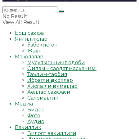
No Result
View All Result
Бош саҳифа
Янгиликлар
Ўзбекистон
Жаҳон
Мақолалар
Мусулмоннинг одоби
Оилам – саодат масканим!
Таълим-тарбия
Ибратли ҳикоялар
Хислатли ҳикматлар
Аёллар саҳифаси
Саломатлик
Медиа
Видео
Фото
Аудио
Вакиллик
Вилоят вакиллиги