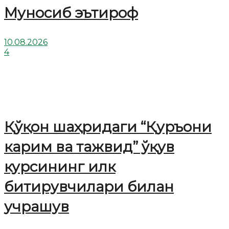
Муносиб эътироф
10.08.2026
4
Қўқон шаҳридаги “Қуръони
карим ва тажвид” ўқув
курсининг илк
битирувчилари билан
учрашув