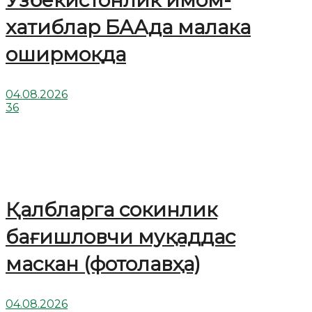
Ўзбекистонлик имом-
хатиблар БААда малака
оширмоқда
04.08.2026
36
Қалбларга сокинлик
бағишловчи муқаддас
маскан (фотолавҳа)
04.08.2026