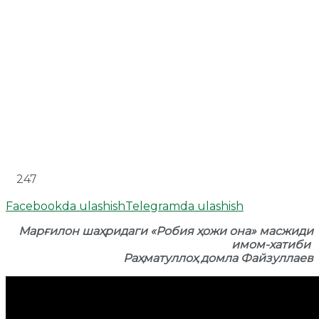
247
Facebookda ulashish
Telegramda ulashish
Марғилон шаҳридаги «Робия ҳожи она» масжиди
имом-хатиби
Раҳматуллоҳ домла Файзуллаев