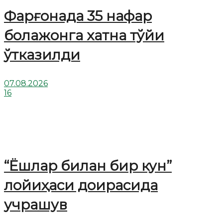
Фарғонада 35 нафар
болажонга хатна тўйи
ўтказилди
07.08.2026
16
“Ёшлар билан бир кун”
лойиҳаси доирасида
учрашув