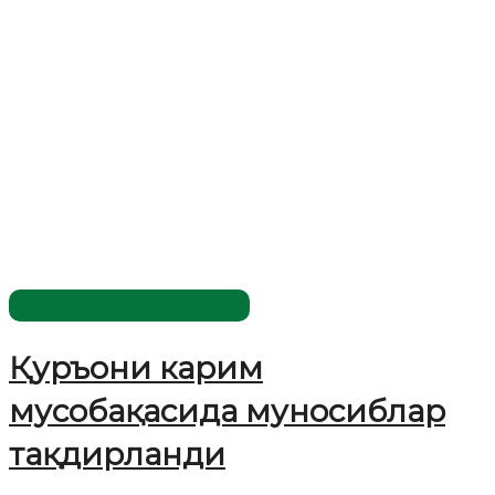
Имомлар фаолиятидан
Қуръони карим
мусобақасида муносиблар
тақдирланди