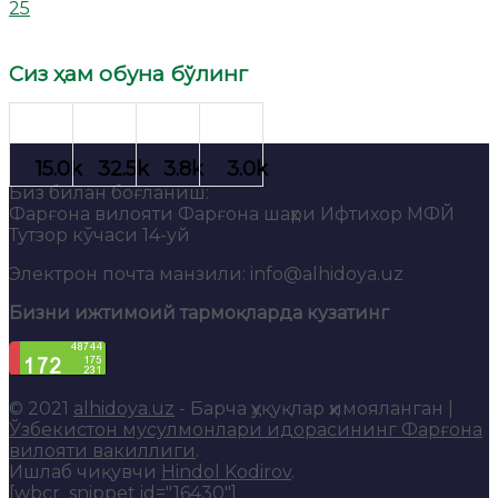
25
Сиз ҳам обуна бўлинг
Биз билан боғланиш:
Фарғона вилояти Фарғона шаҳри Ифтихор МФЙ
Тутзор кўчаси 14-уй
Электрон почта манзили: info@alhidoya.uz
Бизни ижтимоий тармоқларда кузатинг
© 2021
alhidoya.uz
- Барча ҳуқуқлар ҳимояланган |
Ўзбекистон мусулмонлари идорасининг Фарғона
вилояти вакиллиги
.
Ишлаб чиқувчи
Hindol Kodirov
.
[wbcr_snippet id="16430"]