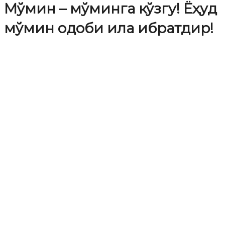
Мўмин – мўминга кўзгу! Ёҳуд
мўмин одоби ила ибратдир!