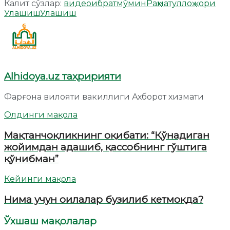
Калит сўзлар:
видео
ибрат
мўмин
Раҳматуллоҳ қори
Улашиш
Улашиш
Alhidoya.uz таҳририяти
Фарғона вилояти вакиллиги Ахборот хизмати
Олдинги мақола
Мақтанчоқликнинг оқибати: “Қўнадиган
жойимдан адашиб, қассобнинг гўштига
қўнибман”
Кейинги мақола
Нима учун оилалар бузилиб кетмоқда?
Ўхшаш мақолалар