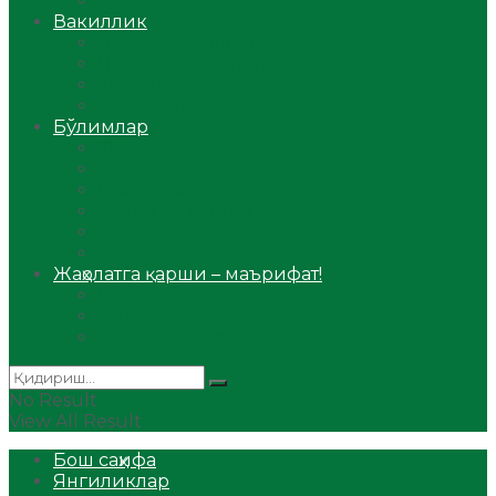
Аудио
Вакиллик
Вилоят вакиллиги
Имомлар фаолиятидан
Фиқҳ мактаби
Масжидлар
Бўлимлар
Фиқҳ
Рамазон
Савол-жавоб
Ислом ва иймон
Сийрат ва тарих
Ҳаж ва умра
Жаҳолатга қарши – маърифат!
Мақола
Видеомаъруза
Аудиомаъруза
No Result
View All Result
Бош саҳифа
Янгиликлар