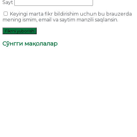
Sayt
Keyingi marta fikr bildirishim uchun bu brauzerda
mening ismim, email va saytim manzili saqlansin.
Сўнгги мақолалар