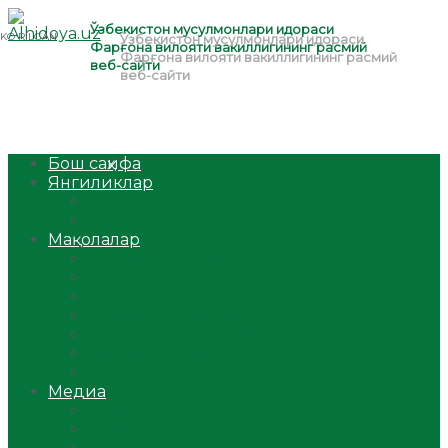
Бош саҳифа
Янгиликлар
Ўзбекистон
Жаҳон
Мақолалар
Мусулмоннинг одоби
Оилам – саодат масканим!
Таълим-тарбия
Ибратли ҳикоялар
Хислатли ҳикматлар
Аёллар саҳифаси
Саломатлик
Медиа
Видео
Фото