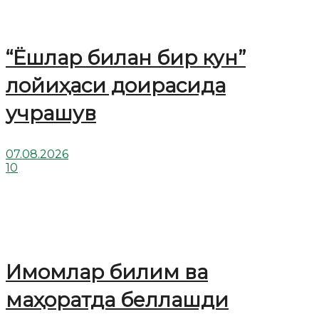
“Ёшлар билан бир кун”
лойиҳаси доирасида
учрашув
07.08.2026
10
Имомлар билим ва
маҳоратда беллашди