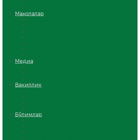
Ўзбекистон
Жаҳон
Мақолалар
Мусулмоннинг одоби
Оилам – саодат масканим!
Таълим-тарбия
Ибратли ҳикоялар
Хислатли ҳикматлар
Аёллар саҳифаси
Саломатлик
Медиа
Видео
Фото
Аудио
Вакиллик
Вилоят вакиллиги
Имомлар фаолиятидан
Фиқҳ мактаби
Масжидлар
Бўлимлар
Фиқҳ
Рамазон
Савол-жавоб
Ислом ва иймон