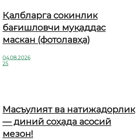
Қалбларга сокинлик
бағишловчи муқаддас
маскан (фотолавҳа)
04.08.2026
25
Масъулият ва натижадорлик
— диний соҳада асосий
мезон!