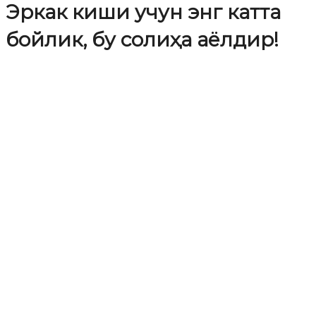
Эркак киши учун энг катта
бойлик, бу солиҳа аёлдир!