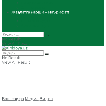
Сийрат ва тарих
Ҳаж ва умра
Жаҳолатга қарши – маърифат!
Мақола
Видеомаъруза
Аудиомаъруза
No Result
View All Result
No Result
View All Result
Бош саҳифа
Медиа
Видео