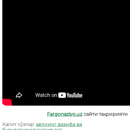
Fargonaziyo.uz
сайти таҳририяти
Калит сўзлар:
аёлнинг вазифа ва
бурчлари
оила
солиҳа аёл