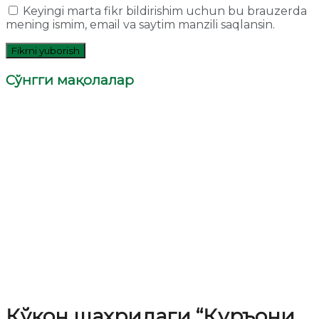
Keyingi marta fikr bildirishim uchun bu brauzerda
mening ismim, email va saytim manzili saqlansin.
Сўнгги мақолалар
Қўқон шаҳридаги “Қуръони