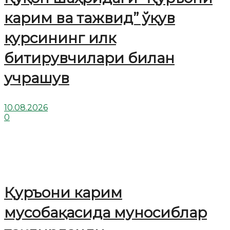
карим ва тажвид” ўқув
курсининг илк
битирувчилари билан
учрашув
10.08.2026
0
Қуръони карим
мусобақасида муносиблар