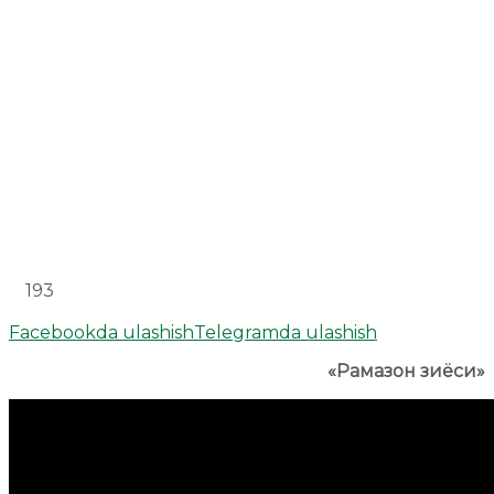
193
Facebookda ulashish
Telegramda ulashish
«Рамазон зиёси»