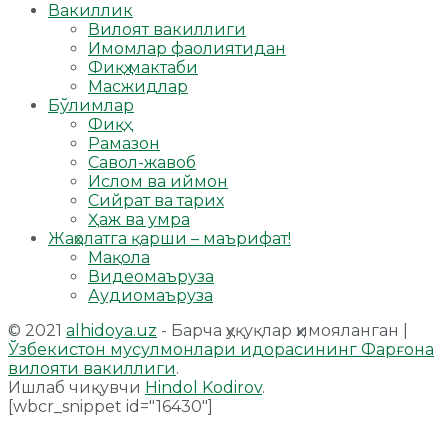
Вакиллик
Вилоят вакиллиги
Имомлар фаолиятидан
Фиқҳ мактаби
Масжидлар
Бўлимлар
Фиқҳ
Рамазон
Савол-жавоб
Ислом ва иймон
Сийрат ва тарих
Ҳаж ва умра
Жаҳолатга қарши – маърифат!
Мақола
Видеомаъруза
Аудиомаъруза
© 2021
alhidoya.uz
- Барча ҳуқуқлар ҳимояланган |
Ўзбекистон мусулмонлари идорасининг Фарғона
вилояти вакиллиги
.
Ишлаб чиқувчи
Hindol Kodirov
.
[wbcr_snippet id="16430"]