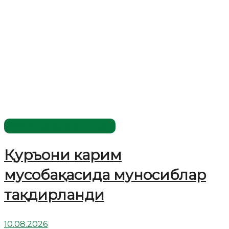
Имомлар фаолиятидан
Қуръони карим
мусобақасида муносиблар
тақдирланди
10.08.2026