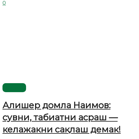
0
Видео
Алишер домла Наимов:
сувни, табиатни асраш —
келажакни сақлаш демак!