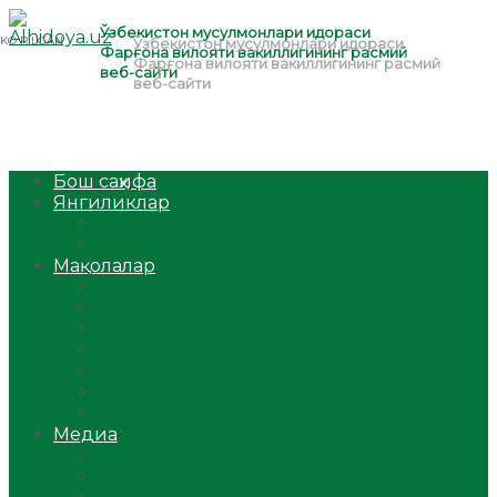
Бош саҳифа
Янгиликлар
Ўзбекистон
Жаҳон
Мақолалар
Мусулмоннинг одоби
Оилам – саодат масканим!
Таълим-тарбия
Ибратли ҳикоялар
Хислатли ҳикматлар
Аёллар саҳифаси
Саломатлик
Медиа
Видео
Фото