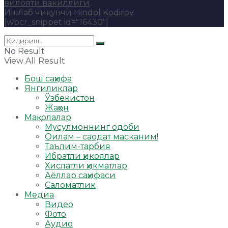
вилояти вакиллиги
.
Ишлаб чиқувчи
Hindol Kodirov
.
[wbcr_snippet id="16430"]
No Result
View All Result
Бош саҳифа
Янгиликлар
Ўзбекистон
Жаҳон
Мақолалар
Мусулмоннинг одоби
Оилам – саодат масканим!
Таълим-тарбия
Ибратли ҳикоялар
Хислатли ҳикматлар
Аёллар саҳифаси
Саломатлик
Медиа
Видео
Фото
Аудио