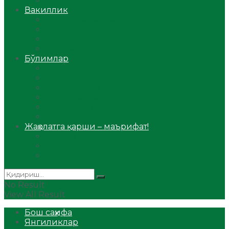
Аудио
Вакиллик
Вилоят вакиллиги
Имомлар фаолиятидан
Фиқҳ мактаби
Масжидлар
Бўлимлар
Фиқҳ
Рамазон
Савол-жавоб
Ислом ва иймон
Сийрат ва тарих
Ҳаж ва умра
Жаҳолатга қарши – маърифат!
Мақола
Видеомаъруза
Аудиомаъруза
No Result
View All Result
Бош саҳифа
Янгиликлар