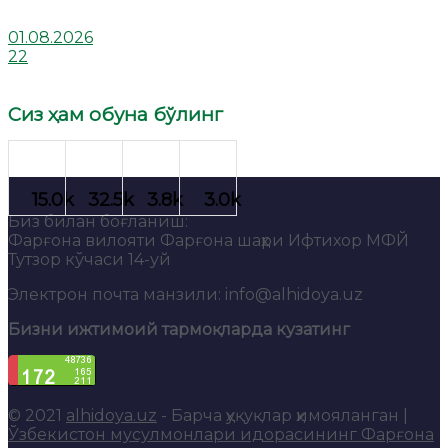
01.08.2026
22
Сиз ҳам обуна бўлинг
Биз билан боғланиш:
Фарғона вилояти Фарғона шаҳри Ифтихор МФЙ
Тутзор кўчаси 14-уй
Электрон почта манзили: info@alhidoya.uz
Бизни ижтимоий тармоқларда кузатинг
© 2021
alhidoya.uz
- Барча ҳуқуқлар ҳимояланган |
Ўзбекистон мусулмонлари идорасининг Фарғона