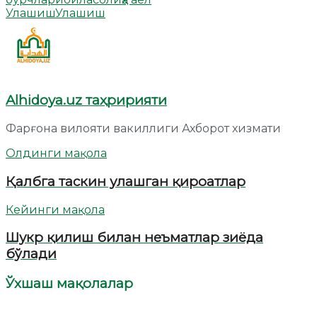
Улашиш
Улашиш
Alhidoya.uz таҳририяти
Фарғона вилояти вакиллиги Ахборот хизмати
Олдинги мақола
Қалбга таскин улашган қироатлар
Кейинги мақола
Шукр қилиш билан неъматлар зиёда
бўлади
Ўхшаш мақолалар