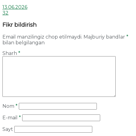
13.06.2026
32
Fikr bildirish
Email manzilingiz chop etilmaydi.
Majburiy bandlar
*
bilan belgilangan
Sharh
*
Nom
*
E-mail
*
Sayt