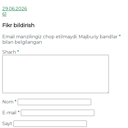
29.06.2026
61
Fikr bildirish
Email manzilingiz chop etilmaydi.
Majburiy bandlar
*
bilan belgilangan
Sharh
*
Nom
*
E-mail
*
Sayt