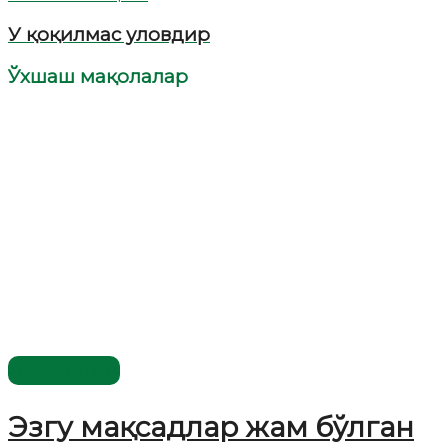
У қоқилмас уловдир
Ўхшаш мақолалар
Мақолалар
Эзгу мақсадлар жам бўлган