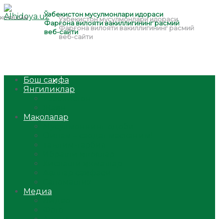
Бош саҳифа
Янгиликлар
Ўзбекистон
Жаҳон
Мақолалар
Мусулмоннинг одоби
Оилам – саодат масканим!
Таълим-тарбия
Ибратли ҳикоялар
Хислатли ҳикматлар
Аёллар саҳифаси
Саломатлик
Медиа
Видео
Фото