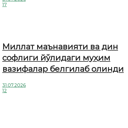
17
Миллат маънавияти ва дин
софлиги йўлидаги муҳим
вазифалар белгилаб олинди
31.07.2026
12