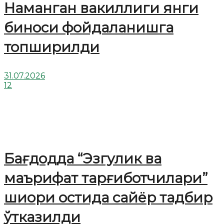
Наманган вакиллиги янги
биноси фойдаланишга
топширилди
31.07.2026
12
Бағдодда “Эзгулик ва
маърифат тарғиботчилари”
шиори остида сайёр тадбир
ўтказилди