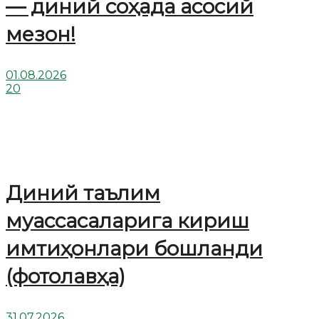
— диний соҳада асосий
мезон!
01.08.2026
20
Диний таълим
муассасаларига кириш
имтиҳонлари бошланди
(фотолавҳа)
31.07.2026