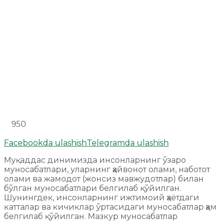
950
Facebookda ulashish
Telegramda ulashish
Муқаддас динимизда инсонларнинг ўзаро
муносабатлари, уларнинг ҳайвонот олами, наботот
олами ва жамодот (жонсиз мавжудотлар) билан
бўлган муносабатлари белгилаб қўйилган.
Шунингдек, инсонларнинг ижтимоий ҳаётдаги
катталар ва кичиклар ўртасидаги муносабатлар ҳам
белгилаб қўйилган. Мазкур муносабатлар