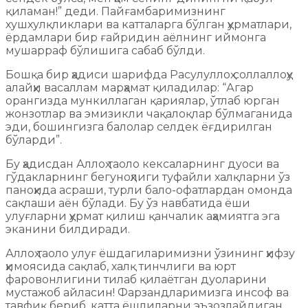
қиламан!” деди. Пайғамбаримизнинг
хушхулқликлари ва катталарга бўлган ҳурматлари,
ёрдамлари бир ғайридин аёлнинг иймонга
мушарраф бўлишига сабаб бўлди.
Бошқа бир ҳадиси шарифда Расулуллоҳ соллаллоҳу
алайҳи васаллам марҳамат қиладилар: “Агар
орангизда мункиллаган қариялар, ўтлаб юрган
жонзотлар ва эмизикли чақалоқлар бўлмаганида
эди, бошингизга балолар селдек ёғдирилган
бўларди”.
Бу ҳадисдан Аллоҳ таоло кексаларнинг дуоси ва
гўдакларнинг бегуноҳлиги туфайли халқларни ўз
паноҳида асраши, турли бало-офатлардан омонда
сақлаши аён бўлади. Бу ўз навбатида ёши
улуғларни ҳурмат қилиш қанчалик аҳамиятга эга
эканини билдиради.
Аллоҳ таоло улуғ ёшдагиларимизни ўзининг ҳифзу
ҳимоясида сақлаб, халқ тинчлиги ва юрт
фаровонлигини тилаб қилаётган дуоларини
мустажоб айласин! Фарзандларимизга инсоф ва
тавфиқ бериб, катта ёшлиларни эъзозлайдиган,