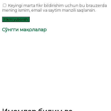
Keyingi marta fikr bildirishim uchun bu brauzerda
mening ismim, email va saytim manzili saqlansin.
Сўнгги мақолалар