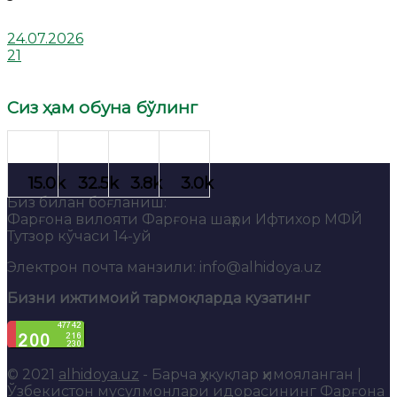
24.07.2026
21
Сиз ҳам обуна бўлинг
Биз билан боғланиш:
Фарғона вилояти Фарғона шаҳри Ифтихор МФЙ
Тутзор кўчаси 14-уй
Электрон почта манзили: info@alhidoya.uz
Бизни ижтимоий тармоқларда кузатинг
© 2021
alhidoya.uz
- Барча ҳуқуқлар ҳимояланган |
Ўзбекистон мусулмонлари идорасининг Фарғона