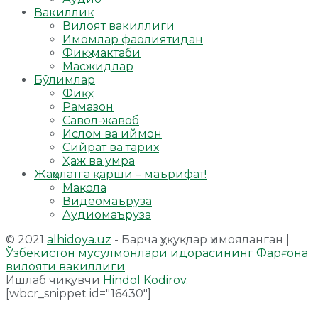
Вакиллик
Вилоят вакиллиги
Имомлар фаолиятидан
Фиқҳ мактаби
Масжидлар
Бўлимлар
Фиқҳ
Рамазон
Савол-жавоб
Ислом ва иймон
Сийрат ва тарих
Ҳаж ва умра
Жаҳолатга қарши – маърифат!
Мақола
Видеомаъруза
Аудиомаъруза
© 2021
alhidoya.uz
- Барча ҳуқуқлар ҳимояланган |
Ўзбекистон мусулмонлари идорасининг Фарғона
вилояти вакиллиги
.
Ишлаб чиқувчи
Hindol Kodirov
.
[wbcr_snippet id="16430"]