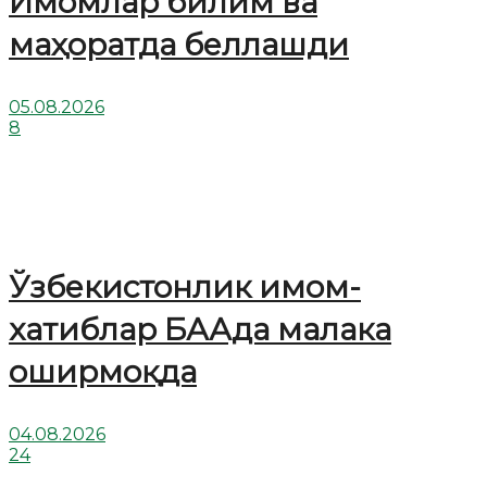
Имомлар билим ва
маҳоратда беллашди
05.08.2026
8
Ўзбекистонлик имом-
хатиблар БААда малака
оширмоқда
04.08.2026
24