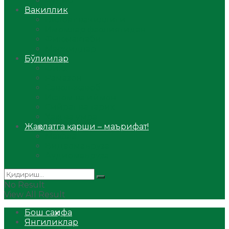
Аудио
Вакиллик
Вилоят вакиллиги
Имомлар фаолиятидан
Фиқҳ мактаби
Масжидлар
Бўлимлар
Фиқҳ
Рамазон
Савол-жавоб
Ислом ва иймон
Сийрат ва тарих
Ҳаж ва умра
Жаҳолатга қарши – маърифат!
Мақола
Видеомаъруза
Аудиомаъруза
No Result
View All Result
Бош саҳифа
Янгиликлар