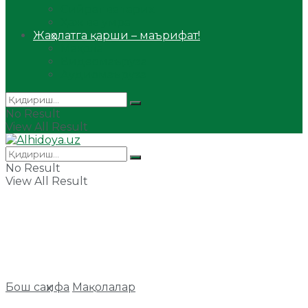
Сийрат ва тарих
Ҳаж ва умра
Жаҳолатга қарши – маърифат!
Мақола
Видеомаъруза
Аудиомаъруза
No Result
View All Result
No Result
View All Result
Бош саҳифа
Мақолалар