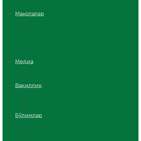
Ўзбекистон
Жаҳон
Мақолалар
Мусулмоннинг одоби
Оилам – саодат масканим!
Таълим-тарбия
Ибратли ҳикоялар
Хислатли ҳикматлар
Аёллар саҳифаси
Саломатлик
Медиа
Видео
Фото
Аудио
Вакиллик
Вилоят вакиллиги
Имомлар фаолиятидан
Фиқҳ мактаби
Масжидлар
Бўлимлар
Фиқҳ
Рамазон
Савол-жавоб
Ислом ва иймон