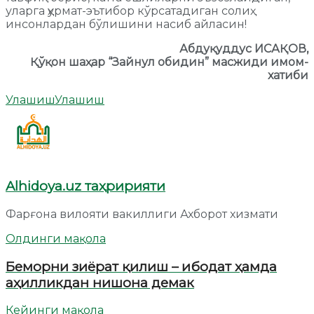
уларга ҳурмат-эътибор кўрсатадиган солиҳ
инсонлардан бўлишини насиб айласин!
Абдуқуддус ИСАҚОВ,
Қўқон шаҳар “Зайнул обидин” масжиди имом-
хатиби
Улашиш
Улашиш
Alhidoya.uz таҳририяти
Фарғона вилояти вакиллиги Ахборот хизмати
Олдинги мақола
Беморни зиёрат қилиш – ибодат ҳамда
аҳилликдан нишона демак
Кейинги мақола