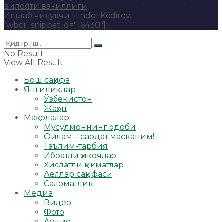
вилояти вакиллиги
.
Ишлаб чиқувчи
Hindol Kodirov
.
[wbcr_snippet id="16430"]
No Result
View All Result
Бош саҳифа
Янгиликлар
Ўзбекистон
Жаҳон
Мақолалар
Мусулмоннинг одоби
Оилам – саодат масканим!
Таълим-тарбия
Ибратли ҳикоялар
Хислатли ҳикматлар
Аёллар саҳифаси
Саломатлик
Медиа
Видео
Фото
Аудио