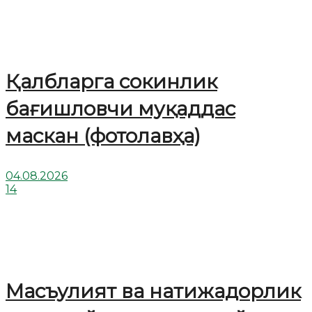
Қалбларга сокинлик
бағишловчи муқаддас
маскан (фотолавҳа)
04.08.2026
14
Масъулият ва натижадорлик