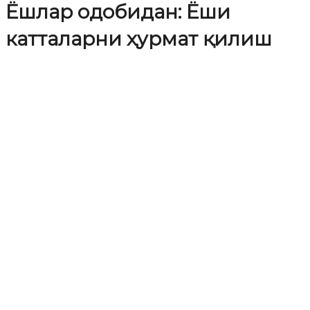
Ёшлар одобидан: Ёши
катталарни ҳурмат қилиш