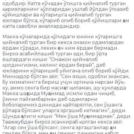
одобдир. Катта кўчадан ўтишга қийналиб турган
қарияларнинг қўлларидан ушлаб йўлдан ўтказиб
қўйишлари ва кўтаришга қийналиб турган
юклари бўлса, кўтариб олиб бориб қўйишлари ҳам
катта савобли амаллардандир.
Макка кўчаларида қўлидаги юкини кўтаришга
қийналиб турган бир кекса онахон одамлардан
ёрдам сўради, лекин ҳеч ким ёрдам бермади.
Бироз асабийлашиб турган эди, бир ўрта
ёшлардаги киши: “Онажон қийналиб
қолдингизми, келинг ёрдам берай”, деб
юкларини кўтаришиб уйигача олиб бориб қўйди.
Миннадор бўлган аёл: “Сен яхши, одобли экансан,
бу хизматингга бериш учун ортиқча нарсам йўқ-
ку, аммо сенга бир насиҳат қиламан, шу кунларда
Макка шаҳрида Муҳаммад исмли одам чиқиб,
ўзини пайғамбарман деб одамларни
боболаримиз динидан қайтаряпти, сен ўшанга
рўпара бўлсанг уларга эргашиб кетмагин”, деди.
Шунда ҳалиги киши: “Мен ўша Муҳаммадман”, деди.
Таажжубдан бироз эсанкираб қолган кекса аёл:
“Агар сен ўша бўлсанг, сенга эргашганлар ҳам
сендек бўлса, мен ҳам сенинг динингни қабул