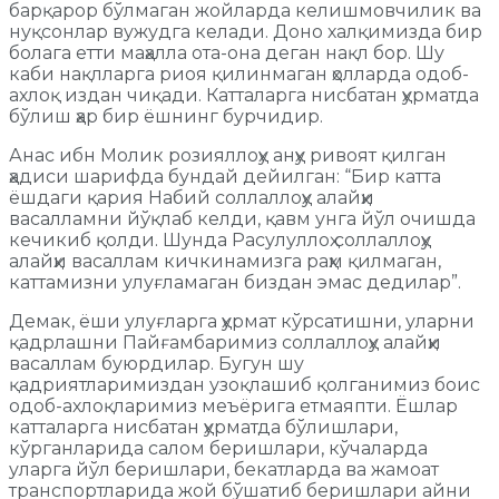
барқарор бўлмаган жойларда келишмовчилик ва
нуқсонлар вужудга келади. Доно халқимизда бир
болага етти маҳалла ота-она деган нақл бор. Шу
каби нақлларга риоя қилинмаган ҳолларда одоб-
ахлоқ издан чиқади. Катталарга нисбатан ҳурматда
бўлиш ҳар бир ёшнинг бурчидир.
Анас ибн Молик розияллоҳу анҳу ривоят қилган
ҳадиси шарифда бундай дейилган: “Бир катта
ёшдаги қария Набий соллаллоҳу алайҳи
васалламни йўқлаб келди, қавм унга йўл очишда
кечикиб қолди. Шунда Расулуллоҳ соллаллоҳу
алайҳи васаллам кичкинамизга раҳм қилмаган,
каттамизни улуғламаган биздан эмас дедилар”.
Демак, ёши улуғларга ҳурмат кўрсатишни, уларни
қадрлашни Пайғамбаримиз соллаллоҳу алайҳи
васаллам буюрдилар. Бугун шу
қадриятларимиздан узоқлашиб қолганимиз боис
одоб-ахлоқларимиз меъёрига етмаяпти. Ёшлар
катталарга нисбатан ҳурматда бўлишлари,
кўрганларида салом беришлари, кўчаларда
уларга йўл беришлари, бекатларда ва жамоат
транспортларида жой бўшатиб беришлари айни