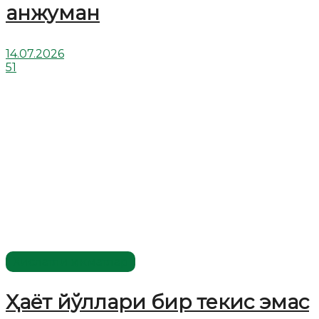
анжуман
14.07.2026
51
Хислатли ҳикматлар
Ҳаёт йўллари бир текис эмас