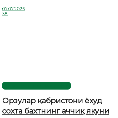
07.07.2026
38
Жаҳолатга қарши - маърифат!
Орзулар қабристони ёхуд
сохта бахтнинг аччиқ якуни